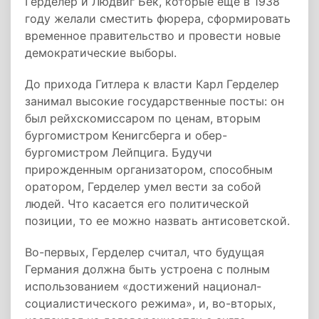
Герделер и Людвиг Бек, которые еще в 1938
году желали сместить фюрера, сформировать
временное правительство и провести новые
демократические выборы.
До прихода Гитлера к власти Карл Герделер
занимал высокие государственные посты: он
был рейхскомиссаром по ценам, вторым
бургомистром Кенигсберга и обер-
бургомистром Лейпцига. Будучи
прирожденным организатором, способным
оратором, Герделер умел вести за собой
людей. Что касается его политической
позиции, то ее можно назвать антисоветской.
Во-первых, Герделер считал, что будущая
Германия должна быть устроена с полным
использованием «достижений национал-
социалистического режима», и, во-вторых,