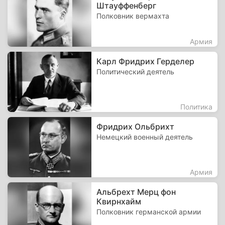
Штауффенберг
Полковник вермахта
Армия
Карл Фридрих Герделер
Политический деятель
Политика
Фридрих Ольбрихт
Немецкий военный деятель
Армия
Альбрехт Мерц фон
Квирнхайм
Полковник германской армии