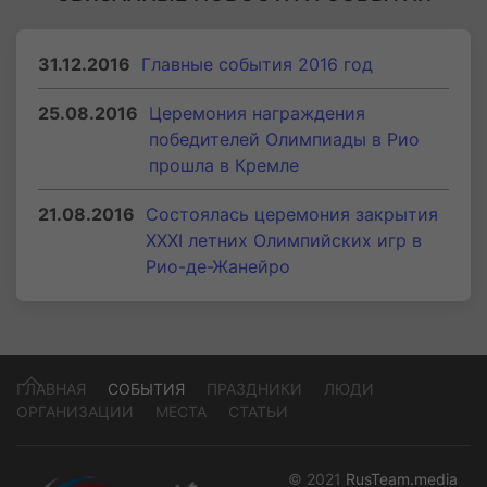
31.12.2016
Главные события 2016 год
25.08.2016
Церемония награждения
победителей Олимпиады в Рио
прошла в Кремле
21.08.2016
Состоялась церемония закрытия
XXXI летних Олимпийских игр в
Рио-де-Жанейро
ГЛАВНАЯ
СОБЫТИЯ
ПРАЗДНИКИ
ЛЮДИ
ОРГАНИЗАЦИИ
МЕСТА
СТАТЬИ
© 2021
RusTeam.media