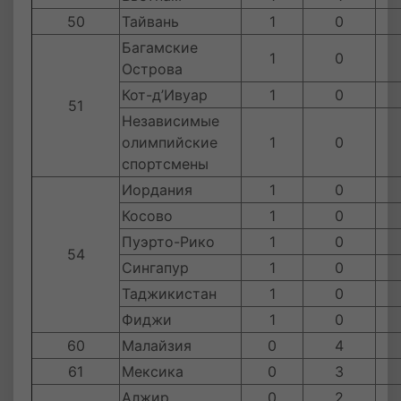
50
Тайвань
1
0
Багамские
1
0
Острова
Кот-д’Ивуар
1
0
51
Независимые
олимпийские
1
0
спортсмены
Иордания
1
0
Косово
1
0
Пуэрто-Рико
1
0
54
Сингапур
1
0
Таджикистан
1
0
Фиджи
1
0
60
Малайзия
0
4
61
Мексика
0
3
Алжир
0
2