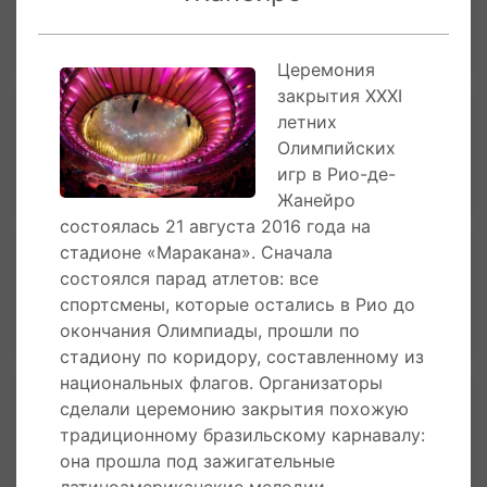
Спорт
Церемония
закрытия XXXI
Забелинская Ольга
летних
Сергеевна
Олимпийских
Российская Велогонщица
игр в Рио-де-
Жанейро
Общество
состоялась 21 августа 2016 года на
Ефимова Юлия Андреевна
стадионе «Маракана». Сначала
Российская Спортсменка
состоялся парад атлетов: все
спортсмены, которые остались в Рио до
окончания Олимпиады, прошли по
Спорт
стадиону по коридору, составленному из
национальных флагов. Организаторы
Мудранов Беслан
сделали церемонию закрытия похожую
Заудинович
традиционному бразильскому карнавалу:
Российский Спорстмен
она прошла под зажигательные