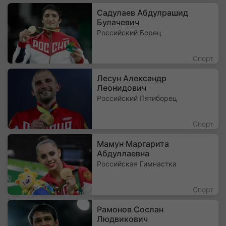
Садулаев Абдулрашид
Булачевич
Российский Борец
Спорт
Лесун Александр
Леонидович
Российский Пятиборец
Спорт
Мамун Маргарита
Абдуллаевна
Российская Гимнастка
Спорт
Рамонов Сослан
Людвикович