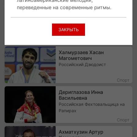
латиноамериканские мелодии,
Общество
переведенные на современные ритмы.
Егорян Яна Карапетовна
Российская Фехтовальщица на
Саблях.
ЗАКРЫТЬ
Спорт
Халмурзаев Хасан
Магометович
Российский Дзюдоист
Спорт
Дериглазова Инна
Васильевна
Российская Фехтовальщица на
Рапирах
Спорт
Ахматхузин Артур