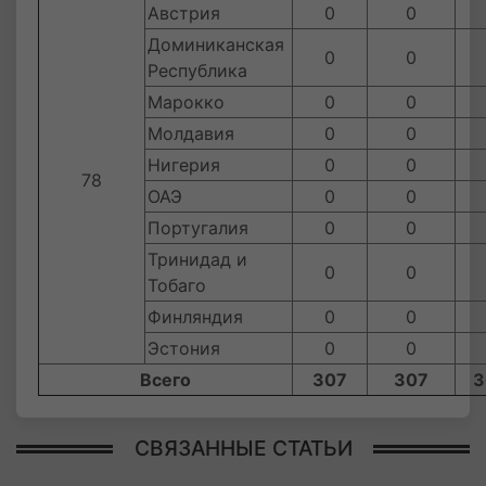
Австрия
0
0
Доминиканская
0
0
Республика
Марокко
0
0
Молдавия
0
0
Нигерия
0
0
78
ОАЭ
0
0
Португалия
0
0
Тринидад и
0
0
Тобаго
Финляндия
0
0
Эстония
0
0
Всего
307
307
3
СВЯЗАННЫЕ СТАТЬИ