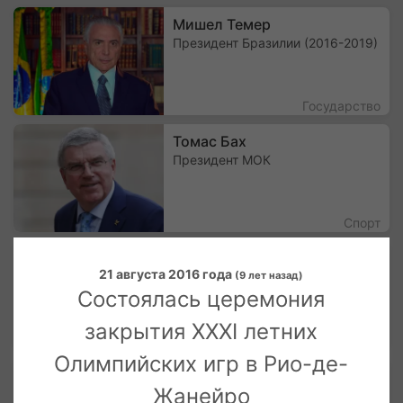
Мишел Темер
Президент Бразилии (2016-2019)
Государство
Томас Бах
Президент МОК
Спорт
Альбер II
21 августа 2016 года
Правящий Князь Монако
(9 лет назад)
Состоялась церемония
закрытия XXXI летних
Общество
Олимпийских игр в Рио-де-
Созыкин Павел Валерьевич
Жанейро
Российский яхтсмен