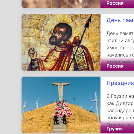
Россия
Например, 
прохладным
День пам
скорый дож
рассвете э
День памят
свою очере
чтит 12 ав
императора
начались г
отрекшийся
Россия
концы свое
беспощадно
Праздник
принесут ж
В Грузии е
как Дидгор
календаре 
популярнос
Отмечается
Грузия
Строителя 