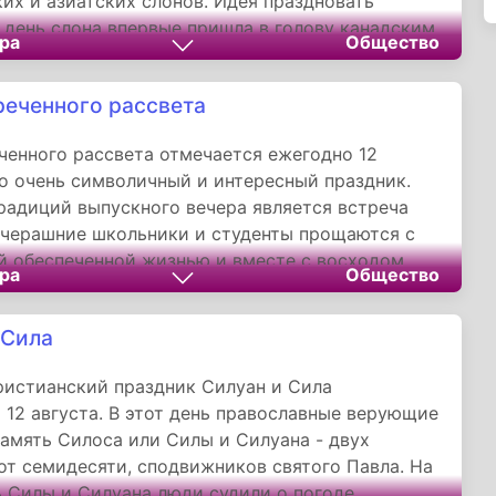
их и азиатских слонов. Идея праздновать
день слона впервые пришла в голову канадским
ра
Общество
 Патрисии Симс и Майклу Кларку из Canazwest
 Сивапорну Дардарананде, генеральному
реченного рассвета
тайского Фонда реинтродукции слонов.
ченного рассвета отмечается ежегодно 12
то очень символичный и интересный праздник.
радиций выпускного вечера является встреча
Вчерашние школьники и студенты прощаются с
й обеспеченной жизнью и вместе с восходом
ра
Общество
новятся уже другими, взрослыми и
льными людьми, которые еще не осознают всей
 Сила
 ответственности предстоящих изменений в их
истианский праздник Силуан и Сила
 12 августа. В этот день православные верующие
амять Силоса или Силы и Силуана - двух
от семидесяти, сподвижников святого Павла. На
ь Силы и Силуана люди судили о погоде.