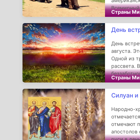
американск
Всемирный 
Страны Ми
режиссерам
Pictures и
День вст
секретарю 
День встре
августа. Э
Одной из т
рассвета. 
беззаботно
Страны Ми
солнца ста
самостояте
Силуан и
важности и
жизни.
Народно-хр
отмечается
отмечают п
апостолов 
руси в ден