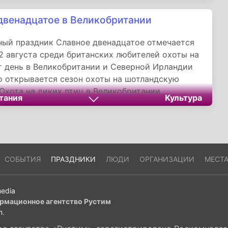
двенадцатое в Великобритании
ый праздник Славное двенадцатое отмечается
2 августа среди британских любителей охоты на
от день в Великобритании и Северной Ирландии
 открывается сезон охоты на шотландскую
 Охота на диких птиц в Великобритании
тания
Культура
руется Законом о дичи, задача которого -
иких птиц от истребления, вызванного
руемой охотой.
СОБЫТИЯ
ПРАЗДНИКИ
ЛЮДИ
ОРГАНИЗАЦИИ
МЕСТ
edia
рмационное агентство Рустим
m
.