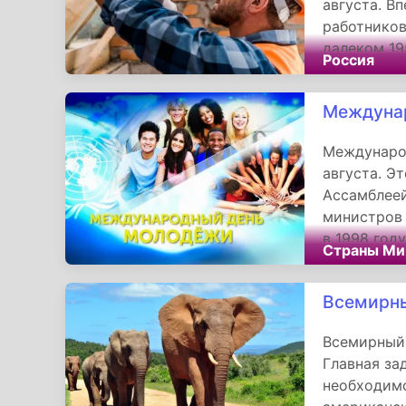
августа. В
работников
далеком 19
Россия
Верховного
праздника 
Междуна
Междунаро
августа. Э
Ассамблее
министров 
в 1998 году
Страны Ми
Всемирны
Всемирный 
Главная за
необходимо