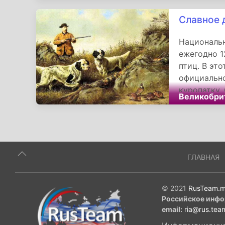
Славное 
Национальн
ежегодно 1
птиц. В эт
официально
куропатку.
Великобри
регламенти
защитить д
неконтроли
ГЛАВНАЯ
© 2021
RusTeam.m
Российское инфо
email:
ria@rus.tea