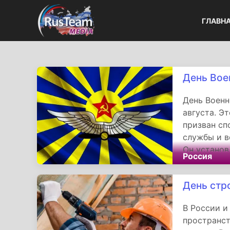
ГЛАВН
День Вое
День Военн
августа. Э
призван с
службы и в
Он установ
Россия
специалист
безопаснос
День стр
В России и
пространст