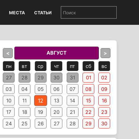
МЕСТА
СТАТЬИ
АВГУСТ
<
>
пн
вт
ср
чт
пт
сб
вс
27
28
29
30
31
01
02
03
04
05
06
07
08
09
12
10
11
13
14
15
16
17
18
19
20
21
22
23
24
25
26
27
28
29
30