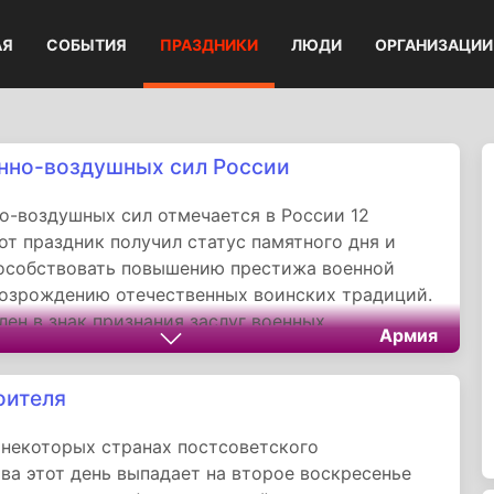
АЯ
СОБЫТИЯ
ПРАЗДНИКИ
ЛЮДИ
ОРГАНИЗАЦИИ
нно-воздушных сил России
о-воздушных сил отмечается в России 12
тот праздник получил статус памятного дня и
пособствовать повышению престижа военной
озрождению отечественных воинских традиций.
лен в знак признания заслуг военных
Армия
ов в решении задач по обеспечению обороны и
ти государства.
оителя
 некоторых странах постсоветского
ва этот день выпадает на второе воскресенье