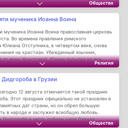
Общество
считалось, что если день этот выдастся
 и пасмурным, то дождя не стоит ждать. Зато
яти мученика Иоанна Воина
дь предвещало сильное мерцание звезд на
того дня. Вечерний дождь на Силуана и Силу, в
и мученика Иоанна Воина православная церковь
дь, предвещал затяжные осадки.
густа. Во времена правления римского
 Юлиана Отступника, в четвертом веке, снова
онения на христиан. Убежденный язычник,
 от веры Христовой, Юлиан посылал во все
Религия
й необъятной империи воинов, чтобы они
 расправлялись с христианами, если те не
 Дидгороба в Грузии
ертвы языческим богам.
жегодно 12 августа отмечается такой праздник
оба. Этот праздник официально не установлен в
памятных дат страны, но он обрел большую
ть в народе и заслужил всеобщую любовь.
 Дидгороба в честь победы царя Давида
Общество
над армией сельджуков.