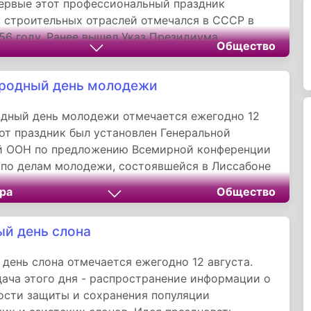
первые этот профессиональный праздник
 строительных отраслей отмечался в СССР в
56 году. Ранее вышел Указ Президиума
Общество
 Совета СССР «Об установлении ежегодного
Дня строителя».
родный день молодежи
дный день молодежи отмечается ежегодно 12
тот праздник был установлен Генеральной
й ООН по предложению Всемирной конференции
по делам молодежи, состоявшейся в Лиссабоне
.
ра
Общество
й день слона
день слона отмечается ежегодно 12 августа.
дача этого дня - распространение информации о
сти защиты и сохранения популяции