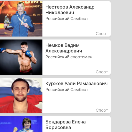
Нестеров Александр
Николаевич
Российский Самбист
Спорт
Немков Вадим
Александрович
Российский спортсмен
Спорт
Куржев Уали Рамазанович
Российский Самбист
Спорт
Бондарева Елена
Борисовна