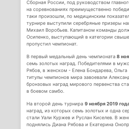
Сборная России, под руководством главно
на соревнованиях преимущественно победи
таки произошли, по медицинским показателя
турнире выступили серебряные призеры на
Михаил Воробьев. Капитаном команды долж
Осипенко, выступающий в категории свыше 
пропустил чемпионат.
В первый медальный день чемпионата
8 ноя
семь золотых наград. Победителями в мужс
Рябов, в женском - Елена Бондарева, Ольг
титулы чемпионов мира завоевали Алексан
бронзовых наград мирового первенства ст
в боевом самбо.
На второй день турнира
9 ноября 2019 год
наград, из которых семь золотых и одна с
стали Уали Куржев и Руслан Киселев. В же
поднялись Диана Рябова и Екатерина Онопр