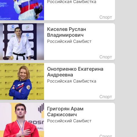
Российская Самбистка
Спорт
Киселев Руслан
Владимирович
Российский Самбист
Спорт
Оноприенко Екатерина
Андреевна
Российская Самбистка
Спорт
Григорян Арам
Саркисович
Российский Самбист
Спорт