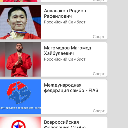
Асканаков Родион
Рафаилович
Российский Самбист
Спорт
Магомедов Магомед
Хайбулаевич
Российский Самбист
Спорт
Международная
федерация самбо - FIAS
Спорт
Всероссийская
Федерация Самбо