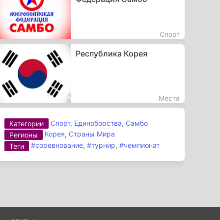
Спорт
Республика Корея
Места
Спорт
,
Единоборства
,
Самбо
Категории
Корея
,
Страны Мира
Регионы
#соревнование
,
#турнир
,
#чемпионат
Теги