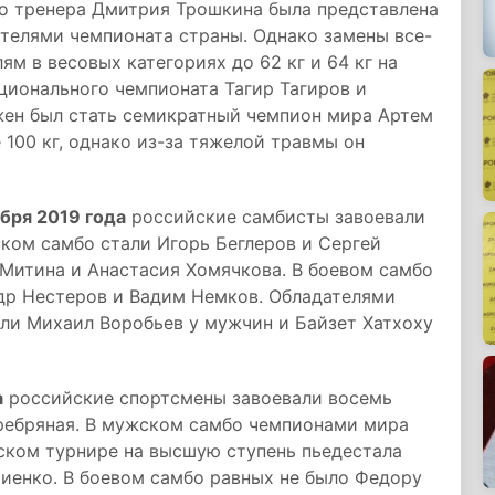
го тренера Дмитрия Трошкина была представлена
телями чемпионата страны. Однако замены все-
м в весовых категориях до 62 кг и 64 кг на
ционального чемпионата Тагир Тагиров и
ен был стать семикратный чемпион мира Артем
100 кг, однако из-за тяжелой травмы он
бря 2019 года
российские самбисты завоевали
ком самбо стали Игорь Беглеров и Сергей
а Митина и Анастасия Хомячкова. В боевом самбо
др Нестеров и Вадим Немков. Обладателями
али Михаил Воробьев у мужчин и Байзет Хатхоху
а
российские спортсмены завоевали восемь
еребряная. В мужском самбо чемпионами мира
нском турнире на высшую ступень пьедестала
иенко. В боевом самбо равных не было Федору