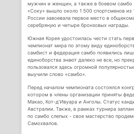
мужчин и женщин, а также в боевом самбо
«Соку» вышло около 1 500 спортсменов из 
России завоевала первое место в общекома
серебряную и четыре бронзовых награды.
Южная Корея удостоилась чести стать перв
чемпионат мира по этому виду единоборств
самбист и федерация самбо появились лишь 
единоборства знают далеко не все, но пре
пользовался здесь огромной популярность
выучили слово «самбо».
Перед началом чемпионата состоялся конг
котором в члены организации приняты феде
Макао, Кот-д′Ивуара и Анголы. Статус канд
Австралии. Также, в рамках турнира запл
по самбо слепых - свое мастерство проде
Самохвалов.