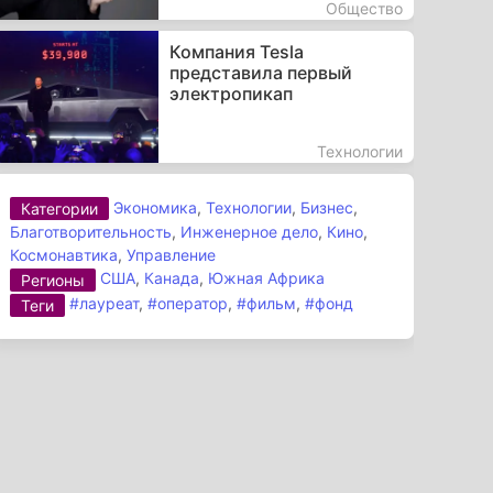
Общество
Компания Tesla
представила первый
электропикап
Технологии
Экономика
,
Технологии
,
Бизнес
,
Категории
Благотворительность
,
Инженерное дело
,
Кино
,
Космонавтика
,
Управление
США
,
Канада
,
Южная Африка
Регионы
#лауреат
,
#оператор
,
#фильм
,
#фонд
Теги