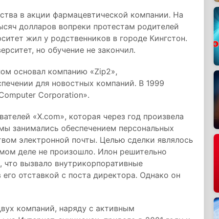
дства в акции фармацевтической компании. На
ысяч долларов вопреки протестам родителей
ерситет жил у родственников в городе Кингстон.
рситет, но обучение не закончил.
лом основал компанию «Zip2»,
ечении для новостных компаний. В 1999
omputer Corporation».
вателей «X.com», которая через год произвела
темы занимались обеспечением персональных
вом электронной почты. Целью сделки являлось
амом деле не произошло. Илон решительно
», что вызвало внутрикорпоративные
 его отставкой с поста директора. Однако он
вух компаний, наряду с активным