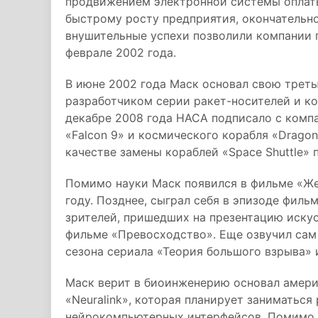
продвижением электронной системы оплаты 
быстрому росту предприятия, окончательно
внушительные успехи позволили компании 
феврале 2002 года.
В июне 2002 года Маск основал свою трет
разработчиком серии ракет-носителей и к
декабре 2008 года НАСА подписало с компа
«Falcon 9» и космического корабля «Drago
качестве замены кораблей «Space Shuttle»
Помимо науки Маск появился в фильме «Жел
году. Позднее, сыграл себя в эпизоде филь
зрителей, пришедших на презентацию искус
фильме «Превосходство». Еще озвучил сам 
сезона сериала «Теория большого взрыва» 
Маск верит в биоинженерию основал амер
«Neuralink», которая планирует заниматьс
нейрокомпьютерных интерфейсов. Помимо э