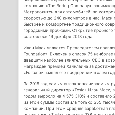
компанию «The Boring Company», занимающ
Метрополитен для автомобилей: по которо
скоростью до 240 километров в час. Маск п
быстрее и комфортнее традиционного совр
городскими пробками. Открытие пробного т
состоялось 19 декабря 2018 года.
Илон Маск является Председателем правле
Foundation». Включен в список 75 наиболее
двадцати наиболее влиятельных CEO в возр
Награжден премией Хайнлайна за достижен
«Fortune» назвал его предпринимателем год
За 2018 год самым высокооплачиваемым р
генеральный директор «Tesla» Илон Маск, 
годом выросло на 4 575 310% и составило 
из этой суммы составила только $55 тысяч
компании. При этом средняя заработная пла
показателю «Tesla» занимает 138 место рей