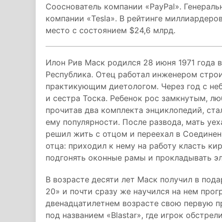
Сооснователь компании «PayPal». Генерал
компании «Tesla». В рейтинге миллиардеров
место с состоянием $24,6 млрд.
Илон Рив Маск родился 28 июня 1971 года
Республика. Отец работал инженером строи
практикующим диетологом. Через год с неб
и сестра Тоска. Ребенок рос замкнутым, л
прочитав два комплекта энциклопедий, стал
ему популярности. После развода, мать уех
решил жить с отцом и переехал в Соедине
отца: приходил к нему на работу класть ки
подгонять оконные рамы и прокладывать э
В возрасте десяти лет Маск получил в по
20» и почти сразу же научился на нем прог
двенадцатилетнем возрасте свою первую пр
под названием «Blastar», где игрок обстре