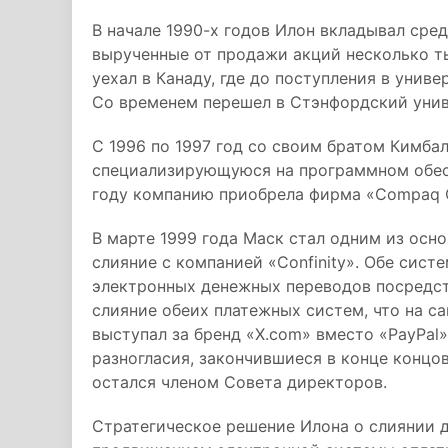
В начале 1990-х годов Илон вкладывал сре
вырученные от продажи акций несколько т
уехал в Канаду, где до поступления в унив
Со временем перешел в Стэнфордский униве
С 1996 по 1997 год со своим братом Кимба
специализирующуюся на программном обесп
году компанию приобрела фирма «Compaq C
В марте 1999 года Маск стал одним из осно
слияние с компанией «Confinity». Обе сис
электронных денежных переводов посредст
слияние обеих платежных систем, что на с
выступал за бренд «X.com» вместо «PayPal
разногласия, закончившиеся в конце концов
остался членом Совета директоров.
Стратегическое решение Илона о слиянии д