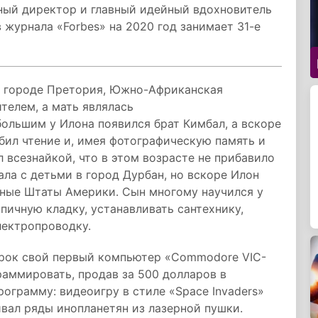
ьный директор и главный идейный вдохновитель
 журнала «Forbes» на 2020 год занимает 31-е
 в городе Претория, Южно-Африканская
телем, а мать являлась
ольшим у Илона появился брат Кимбал, а вскоре
юбил чтение и, имея фотографическую память и
 всезнайкой, что в этом возрасте не прибавило
ала с детьми в город Дурбан, но вскоре Илон
нные Штаты Америки. Сын многому научился у
рпичную кладку, устанавливать сантехнику,
лектропроводку.
дарок свой первый компьютер «Commodore VIC-
раммировать, продав за 500 долларов в
ограмму: видеоигру в стиле «Space Invaders»
ливал ряды инопланетян из лазерной пушки.