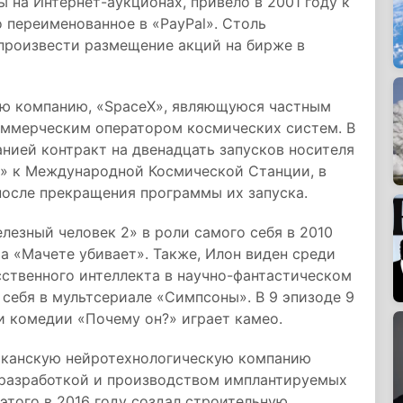
на Интернет-аукционах, привело в 2001 году к
 переименованное в «PayPal». Столь
произвести размещение акций на бирже в
ью компанию, «SpaceX», являющуюся частным
оммерческим оператором космических систем. В
нией контракт на двенадцать запусков носителя
n» к Международной Космической Станции, в
 после прекращения программы их запуска.
езный человек 2» в роли самого себя в 2010
ма «Мачете убивает». Также, Илон виден среди
ственного интеллекта в научно-фантастическом
себя в мультсериале «Симпсоны». В 9 эпизоде 9
и комедии «Почему он?» играет камео.
иканскую нейротехнологическую компанию
я разработкой и производством имплантируемых
того в 2016 году создал строительную