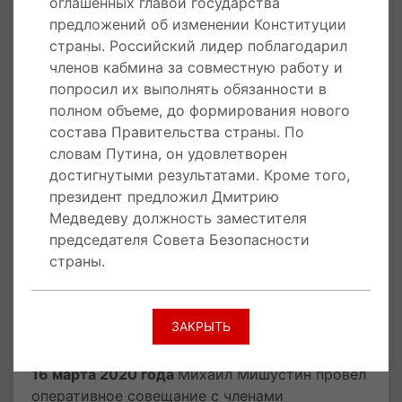
оглашенных главой государства
несмотря на потенциально высокий уровень
предложений об изменении Конституции
риска ситуация в целом находится под
страны. Российский лидер поблагодарил
контролем, теперь надо работать на
членов кабмина за совместную работу и
опережение. В свою очередь, вице-премьер
попросил их выполнять обязанности в
Татьяна Голикова отметила, что затормозить
полном объеме, до формирования нового
распространение удалось за счёт
состава Правительства страны. По
превентивных мер, которые приняли ещё в
словам Путина, он удовлетворен
январе. Также, президент отметил роль
достигнутыми результатами. Кроме того,
медицинских работников в борьбе с вирусом
президент предложил Дмитрию
и предложил разработать для них меры
Медведеву должность заместителя
дополнительной поддержки. Кроме того, глава
председателя Совета Безопасности
государства сообщил, что подписал указ о
страны.
возможности продажи безрецептурных
препаратов дистанционно. При этом в
документе говорится и о необходимости
ЗАКРЫТЬ
повысить ответственность за контрафакт.
16 марта 2020 года
Михаил Мишустин провел
оперативное совещание с членами