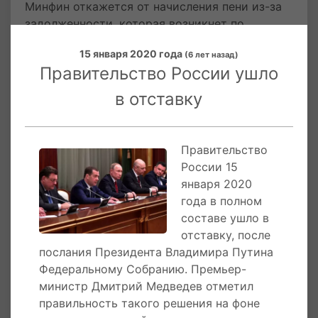
Минфин откажется от начисления пени из-за
задолженности, которая возникнет по
причине такой отсрочки. Кроме того,
15 января 2020 года
(6 лет назад)
Минэкономразвития до 1 апреля подготовит
Правительство России ушло
законопроект о введении моратория на
подачу заявлений о банкротстве. ФНС,
в отставку
госкорпорациям, федеральным и органам
исполнительной власти предписано отложить
подачу заявлений о банкротстве в отношении
Правительство
должников, если ранее по фирмам не
России 15
возбуждалось дело о банкротстве.
января 2020
Аналогичная рекомендация дана регионам и
года в полном
ЦБ.
составе ушло в
отставку, после
17 марта 2020 года
Президент России
послания Президента Владимира Путина
обсудил с членами правительства
Федеральному Собранию. Премьер-
распространение в стране коронавируса.
министр Дмитрий Медведев отметил
Путин констатировал, что массового
правильность такого решения на фоне
проникновения болезни удалось избежать и