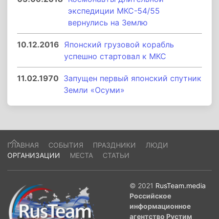
экспедиции МКС-54/55
вернулись на Землю
10.12.2016
Японский грузовой корабль
успешно стартовал к МКС
11.02.1970
Запущен первый японский спутник
Земли «Осуми»
ГЛАВНАЯ
СОБЫТИЯ
ПРАЗДНИКИ
ЛЮДИ
ОРГАНИЗАЦИИ
МЕСТА
СТАТЬИ
© 2021
RusTeam.media
Российское
информационное
агентство Рустим