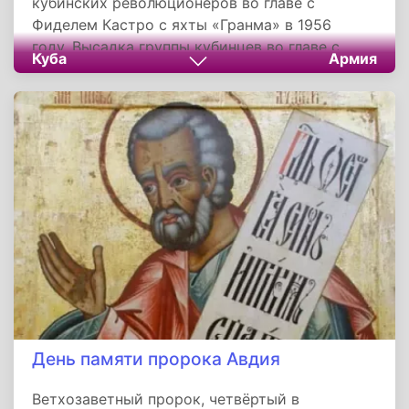
кубинских революционеров во главе с
Фиделем Кастро с яхты «Гранма» в 1956
году. Высадка группы кубинцев во главе с
Куба
Армия
Фиделем Кастро считается днем начала
революционной Повстанческой армии.
День памяти пророка Авдия
Ветхозаветный пророк, четвёртый в