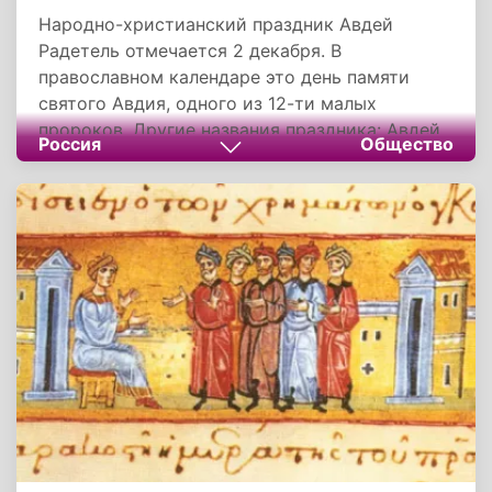
Народно-христианский праздник Авдей
Радетель отмечается 2 декабря. В
православном календаре это день памяти
святого Авдия, одного из 12-ти малых
пророков. Другие названия праздника: Авдей,
Россия
Общество
Авдеев день, День Авдия Радетеля.