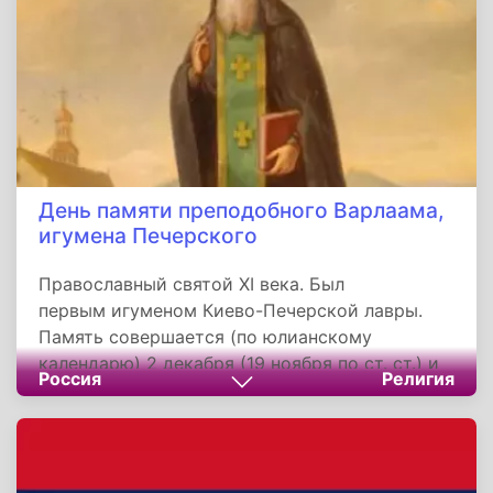
праздник.
День памяти преподобного Варлаама,
игумена Печерского
Православный святой XI века. Был
первым игуменом Киево-Печерской лавры.
Память совершается (по юлианскому
календарю) 2 декабря (19 ноября по ст. ст.) и
Россия
Религия
28 сентября (Собор преподобных отцов
Киево-Печерских Ближних пещер). В
нынешнее время мощи преподобного
Варлаама почивают на левой стороне