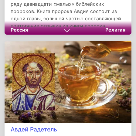
ряду двенадцати «малых» библейских
пророков. Книга пророка Авдия состоит из
одной главы, большей частью составляющей
повторение отрывка из книги пророка
Россия
Религия
Иеремии (Иер. 49:7—16). Талмуд называет его
обратившимся в иудаизм идумеем (Эдом) и
отождествляет с богобоязненным
домоправителем порочного израильского
царя начала IX века до н. э. Ахава.
Авдей Радетель