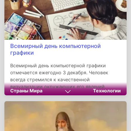
Всемирный день компьютерной
графики
Всемирный день компьютерной графики
отмечается ежегодно 3 декабря. Человек
всегда стремился к качественной
визуализации окружающих его явлений.
Страны Мира
Технологии
Киноленты, мультфильмы, тематические
видеоролики - все это не обходится без
скрупулезного труда графических дизайнеров
и художников, которые кропотливо работают
над качественной графикой картины. Таким
профессионалам и посвящен сегодняшний