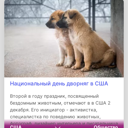
нечистыми помыслами, смущавшими ум и
распалявшими плоть, побеждая их тяжёлым
трудом, постом и прилежной молитвой.
Национальный день дворняг в США
Второй в году праздник, посвященный
бездомным животным, отмечают в в США 2
декабря. Его инициатор - активистка,
специалистка по поведению животных,
фотограф, дизайнер интерьера и писательница
США
Общество