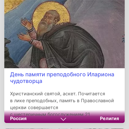
День памяти преподобного Илариона
чудотворца
Христианский святой, аскет. Почитается
в лике преподобных, память в Православной
церкви совершается
с шестеричным богослужением 21
Россия
Религия
октября (3 ноября), в Католической церкви 21
октября. Преподобный усиленно боролся с