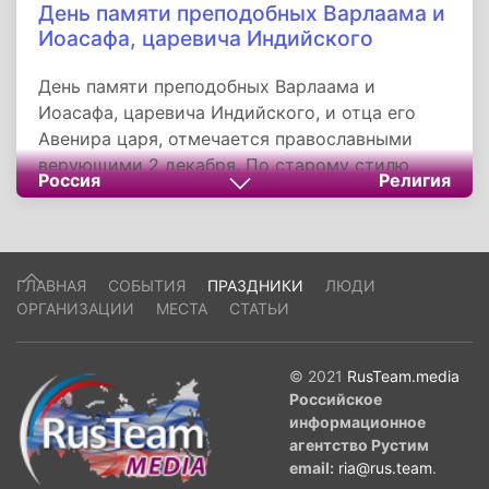
День памяти преподобных Варлаама и
Иоасафа, царевича Индийского
День памяти преподобных Варлаама и
Иоасафа, царевича Индийского, и отца его
Авенира царя, отмечается православными
верующими 2 декабря. По старому стилю
Россия
Религия
этот день приходится на 19 ноября. В Индии,
некогда получившей христианскую веру через
благовествование святого апостола Фомы,
правил царь Авенир, идолопоклонник и
ГЛАВНАЯ
СОБЫТИЯ
ПРАЗДНИКИ
ЛЮДИ
жестокий гонитель христиан. Долго не было у
ОРГАНИЗАЦИИ
МЕСТА
СТАТЬИ
него детей. Наконец, родился у царя сын,
названный Иоасафом.
© 2021
RusTeam.media
Российское
информационное
агентство Рустим
email:
ria@rus.team
.