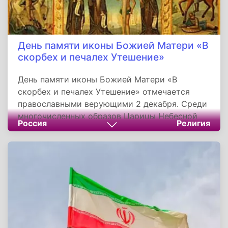
День памяти иконы Божией Матери «В
скорбех и печалех Утешение»
День памяти иконы Божией Матери «В
скорбех и печалех Утешение» отмечается
православными верующими 2 декабря. Среди
многочисленных образов Царицы Небесной
Россия
Религия
икона «В скорбях и печалях утешение»,
занимает особое место, несмотря на то что ее
оригинал не дошел до наших дней, а в
православных храмах представлены лишь
копии. Эта святыня явилась даром,
принесенным на российскую землю с
древнего Афона, и здесь прославившимся
явленными через нее чудесами.