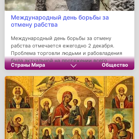
Международный день борьбы за
отмену рабства
Международный день борьбы за отмену
рабства отмечается ежегодно 2 декабря.
Проблема торговли людьми и рабовладения
была актуальной на протяжении всего
Страны Мира
Общество
развития человечества. Она приобретала
новые формы и видоизменялась. На данный
момент основными видами торговли людьми
является сексуальная эксплуатация и
эксплуатация детского труда. Проблема
торговли людьми является актуальной,
поэтому этому празднику в мире уделяют
особое значение. Каждый год прикладывается
все больше усилий ради ее искоренения.