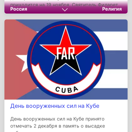
приходится на 19 ноября. Святитель Филарет
Россия
Религия
родился в семье коломенского диакона.
Первоначальное образование будущий
Святитель получил в Коломенской семинарии,
затем, с 1800 года, в Троицкой Лаврской
семинарии, и вскоре, проявив большие
способности к проповеди и языкам, обратил
на себя внимание ее устроителя митрополита
Платона. С 1803 года Василий Михайлович
уже сам здесь преподавал.
День вооруженных сил на Кубе
День вооруженных сил на Кубе принято
отмечать 2 декабря в память о высадке