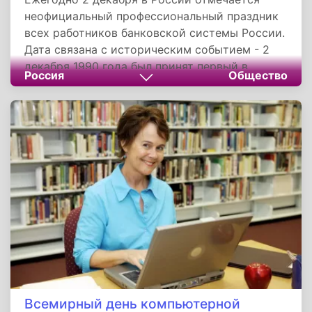
неофициальный профессиональный праздник
всех работников банковской системы России.
Дата связана с историческим событием - 2
декабря 1990 года был принят первый в
Россия
Общество
новейшей истории Российский Федеральный
закон «О Центральном Банке Российской
Федерации», положивший начало
формированию современной банковской
системы. Впоследствии этот документ
утратил силу.
Всемирный день компьютерной