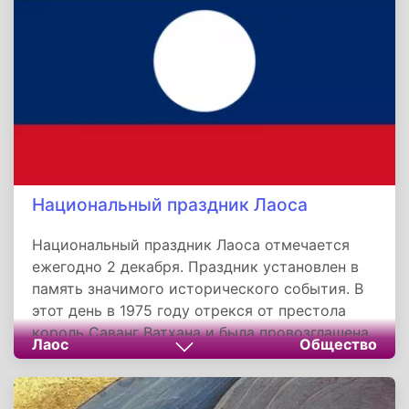
подземной церкви прп. Варлаама, игумена
Печерского в Ближних пещерах Киево-
Печерской Лавры.
Национальный праздник Лаоса
Национальный праздник Лаоса отмечается
ежегодно 2 декабря. Праздник установлен в
память значимого исторического события. В
этот день в 1975 году отрекся от престола
король Саванг Ватхана и была провозглашена
Лаос
Общество
Лаосская Народно-Демократическая
Республика.