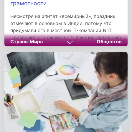
грамотности
Несмотря на эпитет «всемирный», праздник
отмечают в основном в Индии, потому что
придумали его в местной IT-компании NIIT.
Празднуют его ежегодно 2 декабря. Компанию
Страны Мира
Общество
NIIT - аббревиатура от National Institute of
Information Technology - Национальный
институт информационных технологий,
основали в 1981 двое выпускников
Индийского института технологий в Дели.