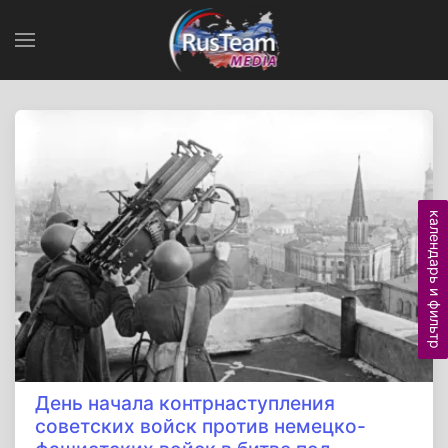
календарь и фильтр
День начала контрнаступления
советских войск против немецко-