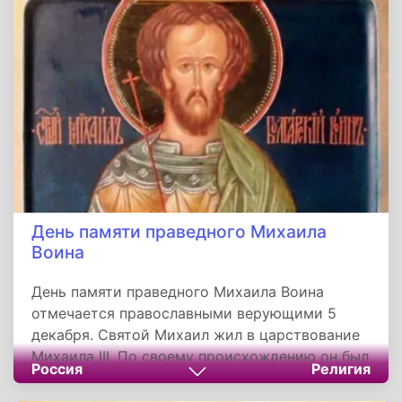
брата святого благоверного князя Александра
Невского. При поездке в Орду князь Ярослав
заболел и, приняв постриг с именем
Афанасий, скончался.
День памяти праведного Михаила
Воина
День памяти праведного Михаила Воина
отмечается православными верующими 5
декабря. Святой Михаил жил в царствование
Михаила III. По своему происхождению он был
Россия
Религия
болгарин и родился в городе Потуке,
принадлежавшем тогда царству греческому.