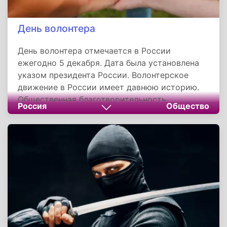
День волонтера
День волонтера отмечается в России
ежегодно 5 декабря. Дата была установлена
указом президента России. Волонтерское
движение в России имеет давнюю историю.
Общественная благотворительность
Россия
Общество
зародилась еще в домонгольский период, и
наиболее важную роль в ее развитии сыграла
церковь. В годы становления Московской
Руси благотворительность не была
повсеместной, а проявлялась в деятельности
отдельных лиц.