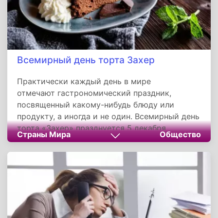
Всемирный день торта Захер
Практически каждый день в мире
отмечают гастрономический праздник,
посвященный какому-нибудь блюду или
продукту, а иногда и не один. Всемирный день
торта «Захер» празднуется 5 декабря,
Страны Мира
Общество
праздник одного из самых популярных в мире
десертов.