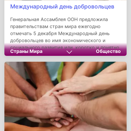
Международный день добровольцев
Генеральная Ассамблея ООН предложила
правительствам стран мира ежегодно
отмечать 5 декабря Международный день
добровольцев во имя экономического и
социального развития или, коротко и понятно,
Страны Мира
Общество
- Международный день добровольцев.
Добровольцы - волонтеры - это люди,
которые тратят свое свободное время на
благо общества. Сферы деятельности, в
которых можно увидеть безвозмездную
работу добровольцев, поистине
многочисленны и разнообразны.