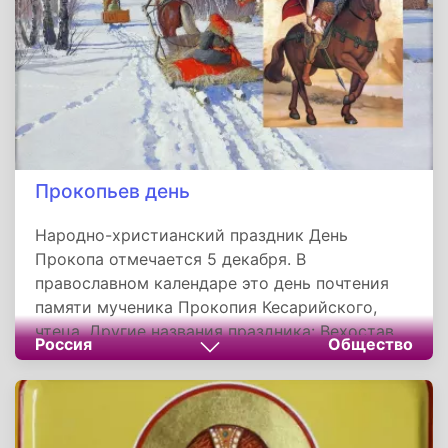
Прокопьев день
Народно-христианский праздник День
Прокопа отмечается 5 декабря. В
православном календаре это день почтения
памяти мученика Прокопия Кесарийского,
чтеца. Другие названия праздника: Вехостав,
Россия
Общество
Прокопий зимний, Филимон, День Прокопия.
С давних времен народ приметил, что на
Прокопьев день устанавливалась постоянная
зимняя погода. Часто снег усыпал дороги, а у