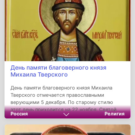
людей начиналась работа по прокладке
санных путей. Как раз для мужской половины
населения данный день знаменовался началом
периода постройки и починки саней.
День памяти благоверного князя
Михаила Тверского
День памяти благоверного князя Михаила
Тверского отмечается православными
верующими 5 декабря. По старому стилю
этот день приходится на 22 ноября. Святой
Россия
Религия
благоверный князь Михаил Тверской родился
в 1272 году уже после смерти своего отца
великого князя Ярослава Ярославича, родного