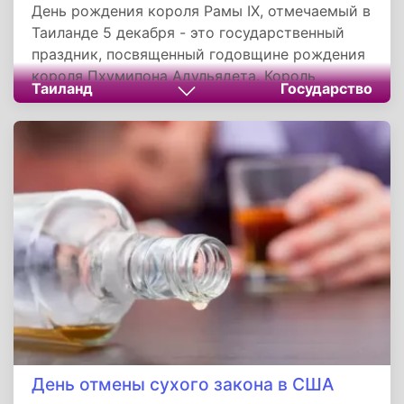
День рождения короля Рамы IX, отмечаемый в
Таиланде 5 декабря - это государственный
праздник, посвященный годовщине рождения
короля Пхумипона Адульядета. Король
Таиланд
Государство
Пхумипон Адульядет, получивший при
коронации имя Рамы IX, является девятым
королем из династии Чакри, что правит
Таиландом с 1782 года.
День отмены сухого закона в США