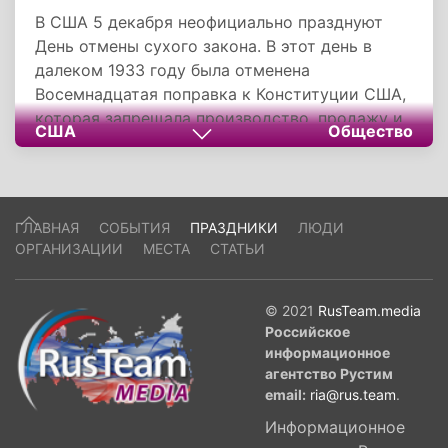
В США 5 декабря неофициально празднуют
День отмены сухого закона. В этот день в
далеком 1933 году была отменена
Восемнадцатая поправка к Конституции США,
которая запрещала производство, продажу и
США
Общество
транспортировку алкоголя на территории
страны.
ГЛАВНАЯ
СОБЫТИЯ
ПРАЗДНИКИ
ЛЮДИ
ОРГАНИЗАЦИИ
МЕСТА
СТАТЬИ
© 2021
RusTeam.media
Российское
информационное
агентство Рустим
email:
ria@rus.team
.
Информационное