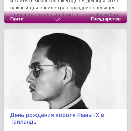
и Гаити отмечается ежегодно 5 декабря. Этот
важный для обеих стран праздник посвящен
годовщине открытия Христофором Колумбом
Гаити
Государство
в 1492 году острова Эспаньола, ныне - остров
Гаити. Остров Гаити - второй по величине
остров в архипелаге Большие Антильские
острова в Карибском море. Кроме Кубы и
Гаити в архипелаг входят также Ямайка,
Пуэрто-Рико и Каймановы острова.
День рождения короля Рамы IX в
Таиланде