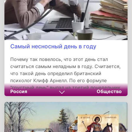
Самый несносный день в году
Почему так повелось, что этот день стал
считаться самым неладным в году. Считается,
что такой день определил британский
психолог Клифф Арнелл. По его формуле
"грустный день" выпал на третий понедельник
Россия
Общество
января. Однако в России для этого дня
почему-то выбрали 5 декабря и назвали этот
день несносным.