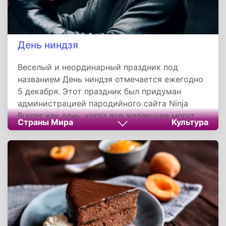
День ниндзя
Веселый и неординарный праздник под
названием День ниндзя отмечается ежегодно
5 декабря. Этот праздник был придуман
администрацией пародийного сайта Ninja
Burger как день, когда все желающие могут
Страны Мира
Культура
представить себя ниндзя - мастерами
древнего японского боевого искусства.