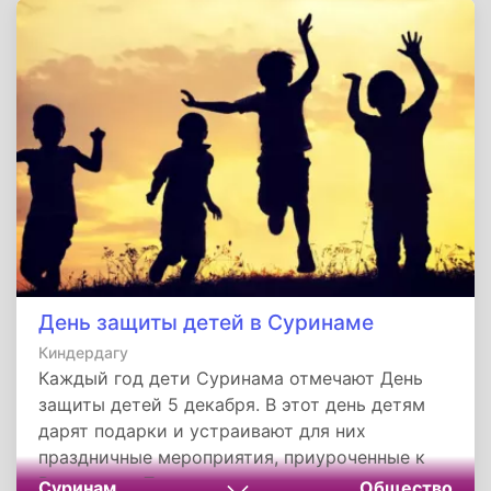
Знатные родители Михаила принадлежали к
числу первых христиан болгарских. Таковым
же христианином с детства был и Михаил,
которого родители и знакомые называли:
святое дитя, за его благочестие.
День защиты детей в Суринаме
Киндердагу
Каждый год дети Суринама отмечают День
защиты детей 5 декабря. В этот день детям
дарят подарки и устраивают для них
праздничные мероприятия, приуроченные к
Рождеству. Традиции и история этого
Суринам
Общество