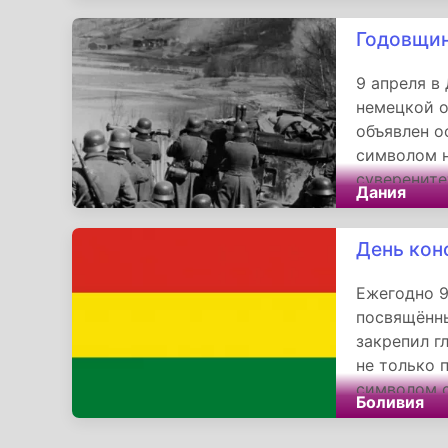
сражений з
филиппинск
Годовщин
9 апреля в
немецкой о
объявлен о
символом н
суверените
Дания
Германия о
нарушив ра
День кон
Ежегодно 9
посвящённы
закрепил г
не только 
символом с
Боливия
укрепление
многообраз