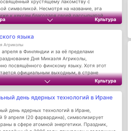
посвящённый хрустящему лакомству с
ой символикой. Несмотря на название, эта
иже к кексам благодаря своей рассыпчатой
ра
Культура
 насыщенному ореховому вкусу,
щему пекан.
ского языка
я Агриколы
 апреля в Финляндии и за её пределами
разднование Дня Микаэля Агриколы,
но посвящённого финскому языку. Хотя этот
итается официальным выходным, в стране
о поднимают национальный флаг и организуют
Культура
льные акции, привлекающие как местных
ак и поклонников финской культуры.
ьный день ядерных технологий в Иране
ый день ядерных технологий в Иране,
 9 апреля (20 фарвардина), символизирует
раны в сфере атомной энергетики. Праздник,