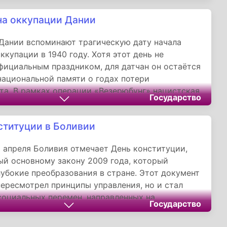
а Батаан и Коррехидор, подчёркивая стойкость
о-американского альянса.
а оккупации Дании
 Дании вспоминают трагическую дату начала
ккупации в 1940 году. Хотя этот день не
фициальным праздником, для датчан он остаётся
ациональной памяти о годах потери
та. В рамках операции «Везерюбунг» нацистская
Государство
дновременно вторглась в Данию и Норвегию,
нее подписанный пакт о ненападении.
ституции в Боливии
 апреля Боливия отмечает День конституции,
й основному закону 2009 года, который
лубокие преобразования в стране. Этот документ
пересмотрел принципы управления, но и стал
оциальных перемен, направленных на
Государство
 суверенитета и признание культурного
ия.