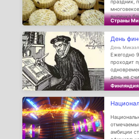
праздник, 
многовеков
выпечка бл
Страны Ми
текстуре и
напоминаю
День фин
День Микаэл
Ежегодно 9
проходит п
одновремен
день не сч
традиционн
Финляндия
образовате
жителей, т
Национал
Национальн
отмечаемый
амбиции ст