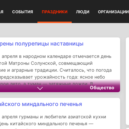
АЯ
СОБЫТИЯ
ПРАЗДНИКИ
ЛЮДИ
ОРГАНИЗАЦИИ
рены полурепицы наставницы
 апреля в народном календаре отмечается день
ятой Матроны Солунской, совмещающий
ие и аграрные традиции. Считалось, что погода
 предсказывает урожайность года: ясное небо
рое лето, а туман — затяжные дожди. В
Общество
 традиции чествуют мученицу Матрону, жившую
ках в Салониках (современные Салоники).
айского миндального печенья
 апреля гурманы и любители азиатской кухни
ень китайского миндального печенья —