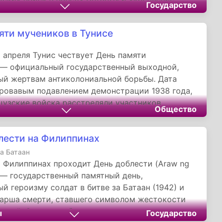
Государство
ого самосознания. Официальный статус
аты был закреплён в 2003 году, подчеркнув
яти мучеников в Тунисе
ую роль сражения для страны.
 апреля Тунис чествует День памяти
 — официальный государственный выходной,
й жертвам антиколониальной борьбы. Дата
кровавым подавлением демонстрации 1938 года,
цузские войска расстреляли участников
Общество
отеста, убив 22 человека. Однако в этот день
 и всех, кто погиб за независимость страны в
лести на Филиппинах
81 по 1956 год.
а Батаан
а Филиппинах проходит День доблести (Araw ng
) — государственный памятный день,
й героизму солдат в битве за Батаан (1942) и
арша смерти, ставшего символом жестокости
овой. Эта дата объединяет память о жертвах
ы
Государство