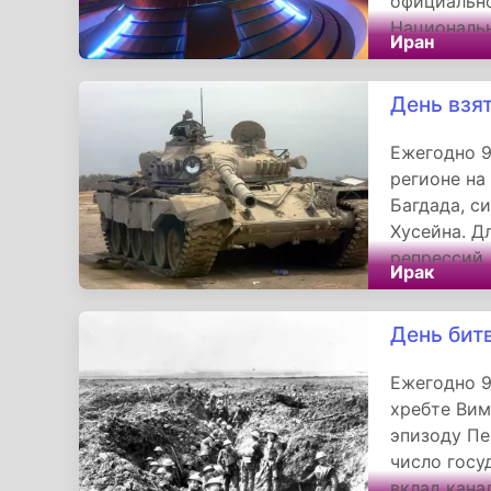
официально
Национальн
Иран
и демонстр
суверените
День взя
Ежегодно 9
регионе на
Багдада, 
Хусейна. Д
репрессий,
Ирак
День бит
Ежегодно 9
хребте Вим
эпизоду Пе
число госу
вклад кана