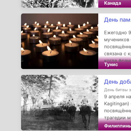
Канада
национальн
памятной д
День пам
историческ
Ежегодно 9
мучеников
посвящённы
связана с 
когда фран
Тунис
мирного пр
вспоминают
День доб
период с 18
День битвы з
9 апреля н
Kagitingan
посвящённы
трагедии м
Второй мир
Филиппин