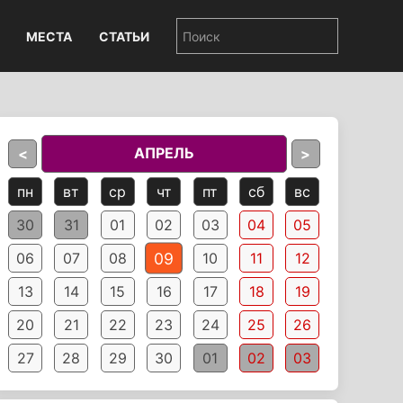
МЕСТА
СТАТЬИ
АПРЕЛЬ
<
>
пн
вт
ср
чт
пт
сб
вс
30
31
01
02
03
04
05
09
06
07
08
10
11
12
13
14
15
16
17
18
19
20
21
22
23
24
25
26
27
28
29
30
01
02
03