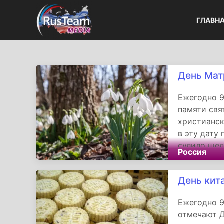
ГЛАВН
День Мат
Ежегодно 9
памяти св
христианск
в эту дату
сулило щед
Россия
церковной
в III–IV ве
День кит
Ежегодно 9
отмечают Д