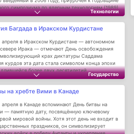
 введённый в 2006 году, приурочен к годовщине
ого симпозиума по ядерным технологиям (1989)
Технологии
ирует стремление Тегерана к научному
ту.
тия Багдада в Иракском Курдистане
 апреля в Иракском Курдистане — автономном
 севере Ирака — отмечают День освобождения
символизирующий крах диктатуры Саддама
ля курдов эта дата стала символом конца эпохи
 длившейся более двух десятилетий.
Государство
вы на хребте Вими в Канаде
 апреля в Канаде вспоминают День битвы на
и — памятную дату, посвящённую ключевому
рвой мировой войны. Хотя этот день не входит в
дарственных праздников, он символизирует
дских войск в победу Антанты и укрепление