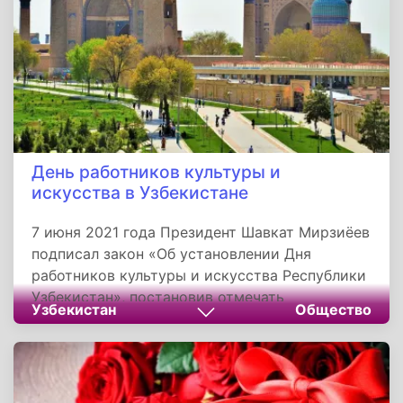
День работников культуры и
искусства в Узбекистане
7 июня 2021 года Президент Шавкат Мирзиёев
подписал закон «Об установлении Дня
работников культуры и искусства Республики
Узбекистан», постановив отмечать
Узбекистан
Общество
профессиональный праздник 15 апреля. В этот
день проходит ежегодная церемония
награждения нагрудным знаком «Маданият ва
санъат фидокори».