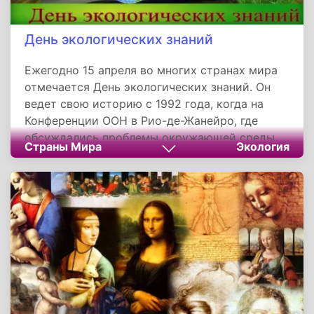
День экологических знаний
Ежегодно 15 апреля во многих странах мира
отмечается День экологических знаний. Он
ведет свою историю с 1992 года, когда на
Конференции ООН в Рио-де-Жанейро, где
обсуждались проблемы окружающей среды,
Страны Мира
Экология
было подчеркнуто огромное значение
экологического образования населения всех
стран мира в реализации стратегии
выживания и для устойчивого развития.