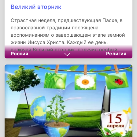
Великий вторник
Страстная неделя, предшествующая Пасхе, в
православной традиции посвящена
воспоминаниям о завершающем этапе земной
жизни Иисуса Христа. Каждый ее день,
включая Великий вторник, получил особый
Россия
Религия
статус еще в раннехристианский период.
Формирование цикла богослужений
Страстной седмицы окончательно
оформилось к V–VI векам, когда Вселенские
соборы утвердили порядок празднования
Пасхи и связанных с ней событий.