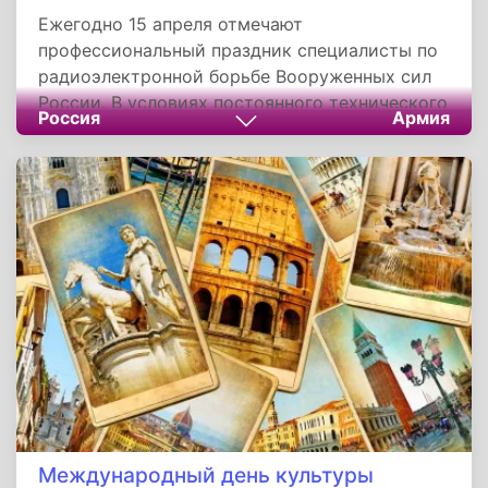
Ежегодно 15 апреля отмечают
профессиональный праздник специалисты по
радиоэлектронной борьбе Вооруженных сил
России. В условиях постоянного технического
Россия
Армия
развития всех средств защиты и нападения,
перед РЭБ стоят стратегически важные для
страны задачи. Военнослужащие постоянно
совершенствуют свои навыки в
использовании штатных средств
радиоэлектронного противодействия.
Количество учений превышает сотню в год.
Международный день культуры