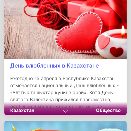
День влюбленных в Казахстане
Ежегодно 15 апреля в Республике Казахстан
отмечается национальный День влюбленных -
«Улттык гашыктар кунине орай». Хотя День
святого Валентина прижился повсеместно,
особенно в молодежной среде, многие
Казахстан
Общество
продолжают скептически к нему относиться.
Поэтому казахи предложили своей молодежи
праздник с национальным колоритом.