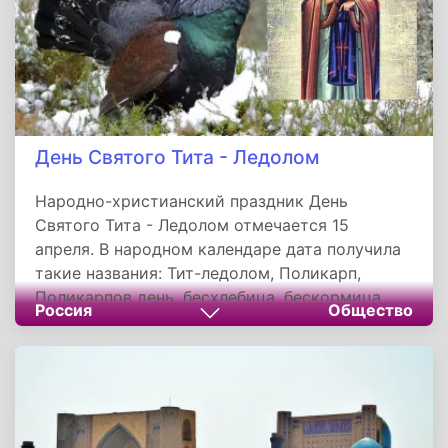
День Святого Тита - Ледолом
Народно-христианский праздник День
Святого Тита - Ледолом отмечается 15
апреля. В народном календаре дата получила
такие названия: Тит-ледолом, Поликарп,
Поликарпов день, бесхлебица, бескормица.
Россия
Общество
Православная церковь сегодня почитает
память преподобного Тита, чудотворца и
мученика Поликарпа.