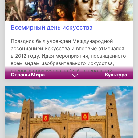
Всемирный день искусства
Праздник был учрежден Международной
ассоциацией искусства и впервые отмечался
в 2012 году. Идея мероприятия, посвященного
всем видам изобразительного искусства,
впервые прозвучала на 17-й Генеральной
Страны Мира
Культура
Ассамблее Международной ассоциации
искусства. Ее предложил представитель
Турции. В качестве даты 15 апреля было
выбрано потому, что в этот день в 1452 году
родился Леонардо да Винчи, выдающийся
итальянский художник.