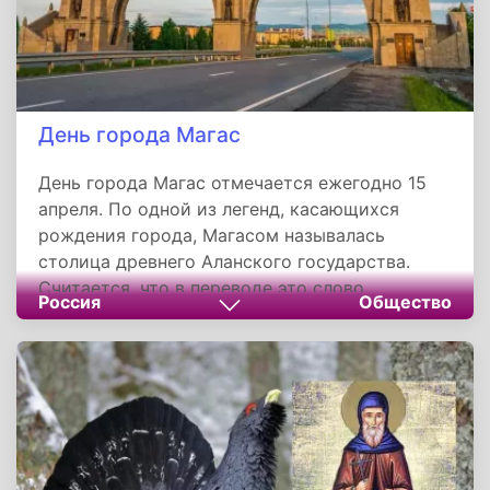
День города Магас
День города Магас отмечается ежегодно 15
апреля. По одной из легенд, касающихся
рождения города, Магасом называлась
столица древнего Аланского государства.
Считается, что в переводе это слово
Россия
Общество
обозначает «город солнца». Однако точное
расположение аланской столицы не
установлено. Магас - город в России, столица
Республики Ингушетии. Располагается на
полого-наклонной террасе над рекой Сунжей
на высоте от 520 до 650 метров над уровнем
моря.