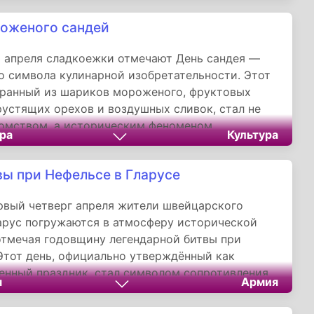
ства: нежная текстура, наполненная миллионами
оженого сандей
пузырьков, тающих на языке.
 апреля сладкоежки отмечают День сандея —
о символа кулинарной изобретательности. Этот
бранный из шариков мороженого, фруктовых
рустящих орехов и воздушных сливок, стал не
омством, а историческим феноменом,
ра
Культура
в противостоянии строгим запретам.
вы при Нефельсе в Гларусе
вый четверг апреля жители швейцарского
арус погружаются в атмосферу исторической
отмечая годовщину легендарной битвы при
Этот день, официально утверждённый как
енный праздник, стал символом сопротивления
я
Армия
, напоминающим о ключевом эпизоде
яния с австрийскими Габсбургами.