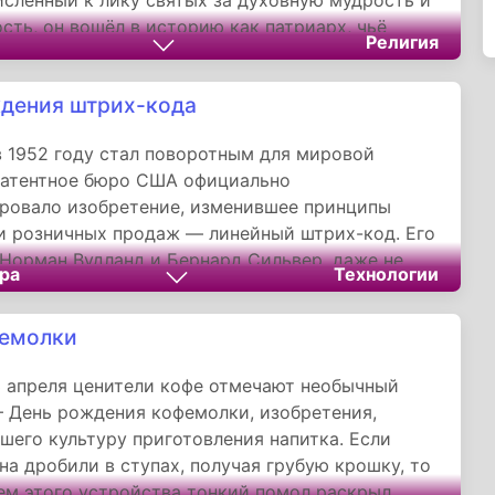
исленный к лику святых за духовную мудрость и
сть, он вошёл в историю как патриарх, чьё
Религия
ыло отмечено чудесами и предзнаменованиями.
дения штрих-кода
в 1952 году стал поворотным для мировой
патентное бюро США официально
ровало изобретение, изменившее принципы
и розничных продаж — линейный штрих-код. Его
 Норман Вудланд и Бернард Сильвер, даже не
ра
Технологии
и, что их идея, рождённая на пляжах Флориды,
волом технологической революции.
фемолки
 апреля ценители кофе отмечают необычный
 День рождения кофемолки, изобретения,
шего культуру приготовления напитка. Если
на дробили в ступах, получая грубую крошку, то
ем этого устройства тонкий помол раскрыл