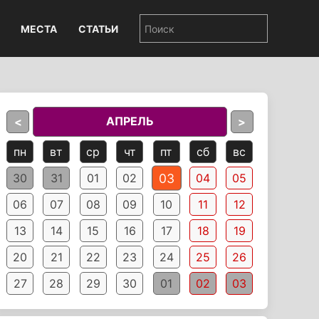
МЕСТА
СТАТЬИ
АПРЕЛЬ
<
>
пн
вт
ср
чт
пт
сб
вс
03
30
31
01
02
04
05
06
07
08
09
10
11
12
13
14
15
16
17
18
19
20
21
22
23
24
25
26
27
28
29
30
01
02
03