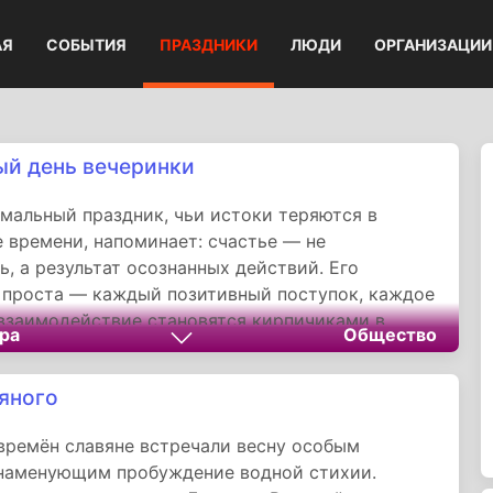
АЯ
СОБЫТИЯ
ПРАЗДНИКИ
ЛЮДИ
ОРГАНИЗАЦИИ
й день вечеринки
мальный праздник, чьи истоки теряются в
 времени, напоминает: счастье — не
ь, а результат осознанных действий. Его
 проста — каждый позитивный поступок, каждое
взаимодействие становятся кирпичиками в
ра
Общество
ее доброго мира.
яного
времён славяне встречали весну особым
знаменующим пробуждение водной стихии.