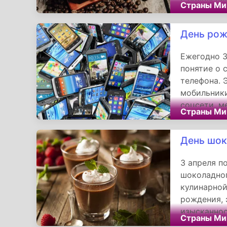
Страны Ми
истинную г
День рож
Ежегодно 3
понятие о 
телефона. 
мобильники
соцсети, м
Страны Ми
повседневн
День шок
3 апреля п
шоколадног
кулинарной
рождения, 
изысканнос
Страны Ми
Слово «мус