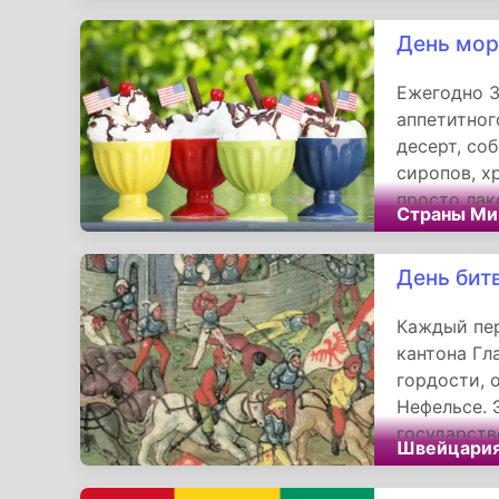
суть лаком
День мор
воздушных 
Ежегодно 3
аппетитног
десерт, со
сиропов, х
просто лак
Страны Ми
рожденным 
День бит
Каждый пер
кантона Гл
гордости, 
Нефельсе. 
государств
Швейцари
и единства
противосто