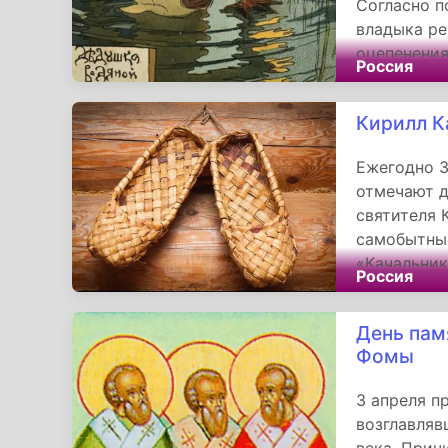
Согласно п
владыка ре
оцепенения
Россия
милости за
мельничных
Кирилл К
Ежегодно 3
отмечают д
святителя 
самобытные
«Качальник
Россия
связано с 
санях в по
День пам
Фомы
3 апреля п
возглавляв