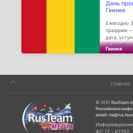
День про
Гвинее
Ежегодно 3
праздник —
дата, усту
(2 октября
Гвинея
новой поли
ГЛАВНАЯ
© 2021
RusTeam.m
Российское инфо
email:
ria@rus.tea
Информационное
ФС 77 - 82757,