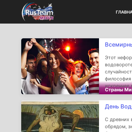
ГЛАВН
Всемирны
Этот нефор
водовороте
случайност
философия
искреннее 
Страны Ми
здании бол
День Вод
С древних 
обрядом, 