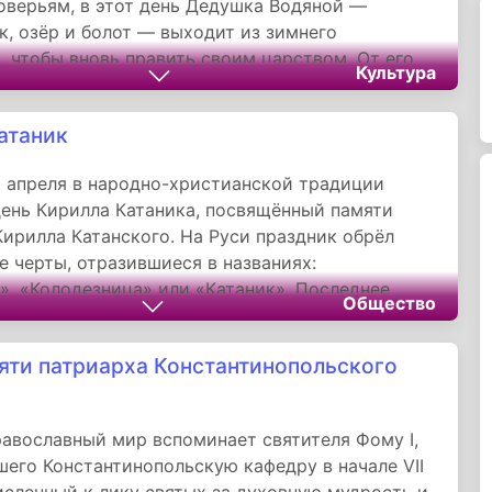
оверьям, в этот день Дедушка Водяной —
к, озёр и болот — выходит из зимнего
, чтобы вновь править своим царством. От его
Культура
висела судьба рыбацких сетей, работа
 колёс и даже уровень паводковых вод.
атаник
 апреля в народно-христианской традиции
ень Кирилла Катаника, посвящённый памяти
Кирилла Катанского. На Руси праздник обрёл
 черты, отразившиеся в названиях:
», «Колодезница» или «Катаник». Последнее
Общество
завершением зимнего сезона — «катанием» на
следний раз перед долгим перерывом.
яти патриарха Константинопольского
равославный мир вспоминает святителя Фому I,
шего Константинопольскую кафедру в начале VII