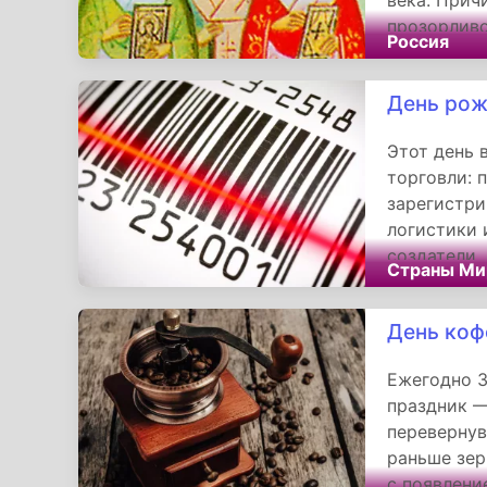
века. Прич
прозорливо
Россия
служение б
День рож
Этот день 
торговли: 
зарегистри
логистики 
создатели,
Страны Ми
подозревал
станет сим
День ко
Ежегодно 3
праздник —
перевернув
раньше зер
с появлени