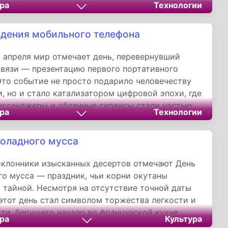
ра
Технологии
лубину кофейного букета.
дения мобильного телефона
 апреля мир отмечает день, перевернувший
связи — презентацию первого портативного
Это событие не просто подарило человечеству
, но и стало катализатором цифровой эпохи, где
ессенджеры и облачные сервисы стали частью
ра
Технологии
ости.
оладного мусса
оклонники изысканных десертов отмечают День
о мусса — праздник, чьи корни окутаны
 тайной. Несмотря на отсутствие точной даты
этот день стал символом торжества легкости и
ти, берущего начало во французской кухне.
ра
Культура
с» (фр. _mousse_ — «пена») идеально отражает