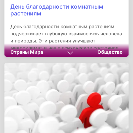
День благодарности комнатным
растениям
День благодарности комнатным растениям
подчёркивает глубокую взаимосвязь человека
и природы. Эти растения улучшают
микроклимат и наше психическое состояние.
Страны Мира
Общество
Праздник призывает ответить на их тихую
поддержку вниманием и заботой, что
особенно актуально в начале года, когда
закладывается основа для их весеннего роста
и цветения.