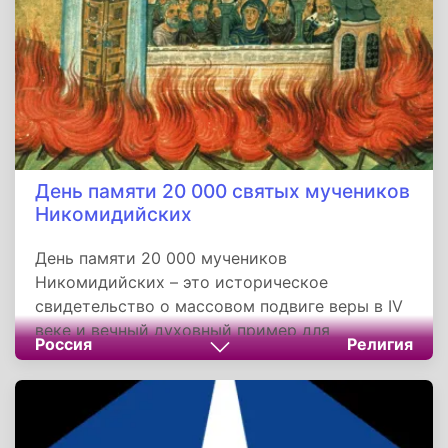
День памяти 20 000 святых мучеников
Никомидийских
День памяти 20 000 мучеников
Никомидийских – это историческое
свидетельство о массовом подвиге веры в IV
веке и вечный духовный пример для
Россия
Религия
христиан. Их добровольный выбор остаться
верными своим убеждениям даже ценою
жизни продолжает нести мощное послание о
силе человеческого духа и глубине