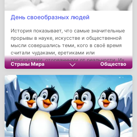
День своеобразных людей
История показывает, что самые значительные
прорывы в науке, искусстве и общественной
мысли совершались теми, кого в своё время
считали чудаками, еретиками или
мечтателями, оторванными от реальности. Их
Страны Мира
Общество
внутренняя свобода и готовность мыслить
иначе стали катализатором перемен для всего
человечества. В современном мире,
разрывающемся между культом уникальности
и давлением конформизма, этот день
напоминает о том, что подлинное
своеобразие — это редкий дар, который
нуждается не в осуждении, а в бережном
отношении и понимании. Праздник призывает
нас быть терпимее к инаковости — как в