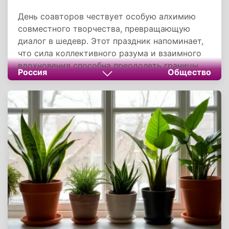
День соавторов чествует особую алхимию
совместного творчества, превращающую
диалог в шедевр. Этот праздник напоминает,
что сила коллективного разума и взаимного
вдохновения способна преодолеть границы
Россия
Общество
индивидуального таланта. Отмечая его,
общество признает ценность сотрудничества,
уважения к соратнику и той магии, которая
рождается, когда творческие усилия
сливаются воедино для достижения общей
высокой цели.