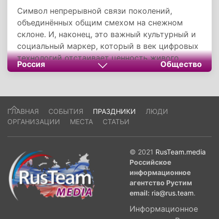
Символ непрерывной связи поколений,
объединённых общим смехом на снежном
склоне. И, наконец, это важный культурный и
социальный маркер, который в век цифровых
технологий отстаивает ценность живого
Россия
Общество
общения, семейного единства и радости от
активного отдыха на природе. Сохраняя
память об этом дне и участвуя в его
традициях, мы сохраняем частичку своего
ГЛАВНАЯ
СОБЫТИЯ
ПРАЗДНИКИ
ЛЮДИ
детства, тепло человеческих отношений и
ОРГАНИЗАЦИИ
МЕСТА
СТАТЬИ
любовь к зимнему волшебству, которое
доступно каждому.
© 2021
RusTeam.media
Российское
информационное
агентство Рустим
email:
ria@rus.team
.
Информационное