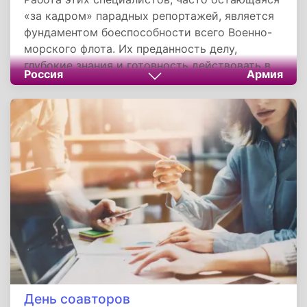
«за кадром» парадных репортажей, является
фундаментом боеспособности всего Военно-
морского флота. Их преданность делу,
глубокие знания и готовность действовать в
Россия
Армия
самых экстремальных условиях обеспечивают
живучесть кораблей и безопасность
экипажей. Кроме того праздник
символизирует неразрывную связь славного
прошлого, напряженного настоящего и
технологичного будущего российского флота.
День соавторов