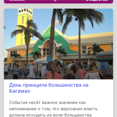
сложная, технологичная система, готовая
прийти на помощь, но зависящая от
осознанных действий каждого. История и
традиции этого дня иллюстрируют, как
общество совместно с государством
выстраивает механизмы безопасности,
основанные на ответственности,
взаимопомощи и уважении к общему благу.
День принципа большинства на
Багамах
Событие несёт важное значение как
напоминание о том, что верховная власть
должна исходить из воли большинства