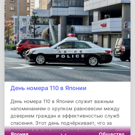
раскрывает их всему миру, развеивая мифы и
демонстрируя живую, развивающуюся
религию. Он наглядно показывает, как
духовное наследие может стать основой для
национального единства, культурного
возрождения и международного
взаимопонимания.
День номера 110 в Японии
День номера 110 в Японии служит важным
напоминанием о хрупком равновесии между
доверием граждан и эффективностью служб
спасения. Этот день подчёркивает, что за
простым и всем известным номером стоит
Япония
Общество