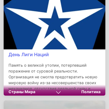
преданности идеалам.
День Лиги Наций
Память о великой утопии, потерпевшей
поражение от суровой реальности.
Организация не смогла предотвратить новую
мировую войну из-за несовершенства своих
механизмов, отсутствия реальной силы и,
Страны Мира
Политика
главное, недостатка политической воли у
сильных мира сего. Однако её наследие не
пропало даром. Идеи коллективной