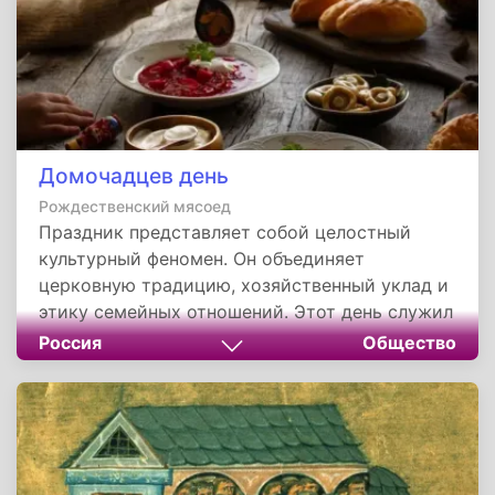
Домочадцев день
Рождественский мясоед
Праздник представляет собой целостный
культурный феномен. Он объединяет
церковную традицию, хозяйственный уклад и
этику семейных отношений. Этот день служил
напоминанием о том, что подлинное
Россия
Общество
богатство заключается не только в обильном
столе после поста, но и в мире, согласии и
совместном труде рядом с самыми близкими
людьми.