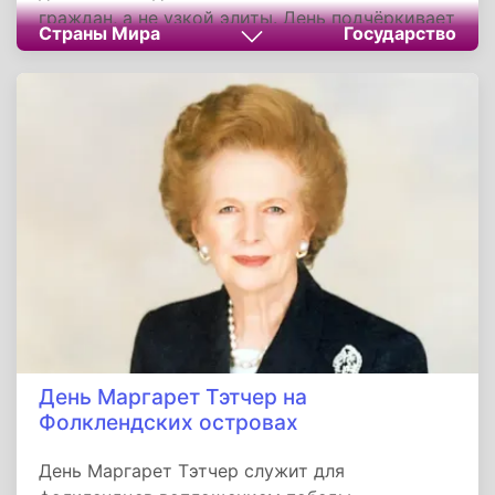
граждан, а не узкой элиты. День подчёркивает
Страны Мира
Государство
ценность равноправия, честных выборов и
участия каждого человека в судьбе своей
страны. Праздник отражает исторический
путь общества к социальной справедливости
и демократии, а его празднование объединяет
людей в осознании общих ценностей и памяти
о тех, кто внес свой вклад в эту борьбу за
свободу и равные права.
День Маргарет Тэтчер на
Фолклендских островах
День Маргарет Тэтчер служит для