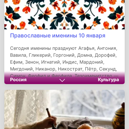
Православные именины 10 января
Сегодня именины празднуют Агафья, Антония,
Вавила, Гликерий, Горгоний, Домна, Дорофей,
Ефим, Зенон, Игнатий, Индис, Мардоний,
Мигдоний, Никанор, Никострат, Пётр, Секунд,
Симон, Феофил и Феофила. Тезоименитство —
Россия
Культура
это не просто день рождения, а духовное
событие, напоминание о связи с небесным
покровителем, чья жизнь, вера и подвиг
служат примером и вдохновением для
каждого, кто носит его имя.