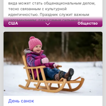
вида может стать общенациональным делом,
тесно связанным с культурной
идентичностью. Праздник служит важным
напоминанием: даже самые сильные и
США
Общество
символически значимые виды нуждаются в
постоянной заботе и ответственном
отношении человека к окружающему миру.
День санок