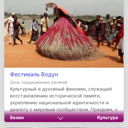
безопасности, международного права и
гуманитарного сотрудничества, опробованные
в Женеве, были учтены при создании
Организации Объединённых Наций. Лига
Наций стала горьким, но необходимым
уроком, доказавшим, что дворец мира нельзя
построить на песке эгоизма и страха.
Фестиваль Водун
День традиционных религий
Культурный и духовный феномен, служащий
восстановлению исторической памяти,
укреплению национальной идентичности и
диалогу с мировым сообществом. Праздник, с
одной стороны, обращён внутрь, к своим
Бенин
Культура
корням и традициям, а с другой — смело