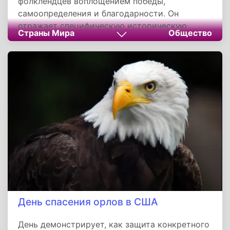
фолклендцев воплощением победы,
самоопределения и благодарности. Он
отражает специфическую историческую
Страны Мира
Общество
память небольшой островной общины,
пережившей оккупацию. Этот праздник
является ярким примером того, как память о
политическом решении и военном конфликте
трансформируется в часть национальной
идентичности, сохраняющей актуальность в
контексте продолжающихся международных
споров.
День спасения орлов в США
День демонстрирует, как защита конкретного