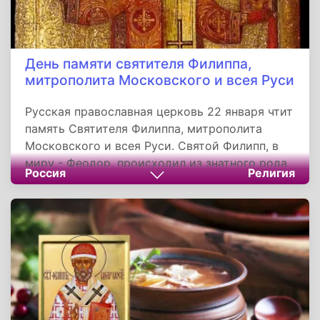
День памяти святителя Филиппа,
митрополита Московского и всея Руси
Русская православная церковь 22 января чтит
память Святителя Филиппа, митрополита
Московского и всея Руси. Святой Филипп, в
миру - Феодор, происходил из знатного рода
Россия
Религия
бояр Колычевых. С ранних лет Феодор, по
выражению жизнеописателя, с сердечной
любовью приобщился к богодухновенным
книгам, отличался кротостью и степенностью.