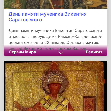
День памяти мученика Викентия
Сарагосского
День памяти мученика Викентия Сарагосского
отмечается верующими Римско-Католической
церкви ежегодно 22 января. Согласно житию
святой Викентий был учеником Валерия,
Страны Мира
Религия
епископа Сарагосы. После вступления в
возраст совершеннолетия Викентий был
рукоположен Валерием в диаконы. Валерий,
будучи сам косноязычным, благословил
Викентия, отличавшегося ораторскими
способностями, проповедовать христианство
жителям города.