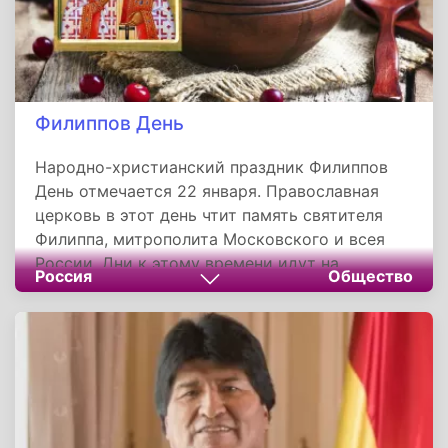
Филиппов День
Народно-христианский праздник Филиппов
День отмечается 22 января. Православная
церковь в этот день чтит память святителя
Филиппа, митрополита Московского и всея
России. Дни к этому времени идут на
Россия
Общество
увеличение, за окном крепчает мороз. По
погоде дня определяли, каким будет сентябрь:
снег идет - дождливым, сухая и солнечная
погода - жарким.