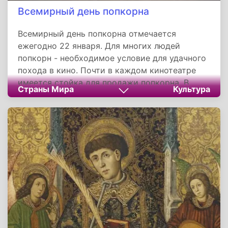
Всемирный день попкорна
Всемирный день попкорна отмечается
ежегодно 22 января. Для многих людей
попкорн - необходимое условие для удачного
похода в кино. Почти в каждом кинотеатре
имеется стойка для продажи попкорна. В
Страны Мира
Культура
Северной Америке и Европе попкорн является
традиционной закуской в кинотеатрах, и
продается там начиная с 1912 года.