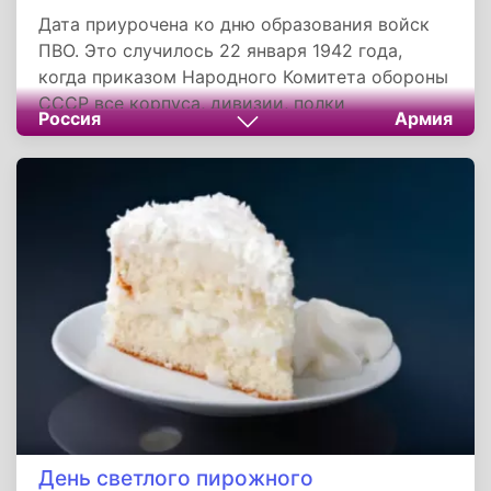
Дата приурочена ко дню образования войск
ПВО. Это случилось 22 января 1942 года,
когда приказом Народного Комитета обороны
СССР все корпуса, дивизии, полки
Россия
Армия
истребительной авиации, выделенные для
противовоздушной обороны территории
страны, а также 56 батальонов аэродромного
обслуживания были переданы в полное
подчинение командующему войсками ПВО
территории страны.
День светлого пирожного