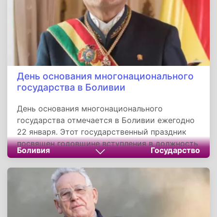
День основания многонационального
государства в Боливии
День основания многонационального
государства отмечается в Боливии ежегодно
22 января. Этот государственный праздник
посвящен годовщине вступления в должность
Боливия
Государство
президента страны Хуана Эво Моралеса Аймы
- первого представителя коренного населения
Америки, который стал руководителем
Боливии со времен испанской колонизации.