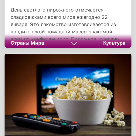
День светлого пирожного отмечается
сладкоежками всего мира ежегодно 22
января. Это лакомство изготавливается из
кондитерской помадной массы знакомой
всем по конфетам ирис. Пирожное сделано
Страны Мира
Культура
без какао-порошка, который заменяется
светло-коричневым сахаром. Этот вкусный
десерт был особенно популярен в 1950-е годы.