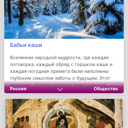
Бабьи каши
Вселенная народной мудрости, где каждая
поговорка, каждый обряд с горшком каши и
каждая погодная примета были наполнены
глубоким смыслом заботы о будущем. Этот
праздник, сплетая воедино христианское
Россия
Общество
почитание Богородицы и древнее уважение к
материнской силе, создавал уникальный свод
правил, который охранял самое ценное —
здоровье матери и ребёнка. Он напоминает,
что в основе любой культуры лежит не война
и не политика, а тихая, но героическая сила