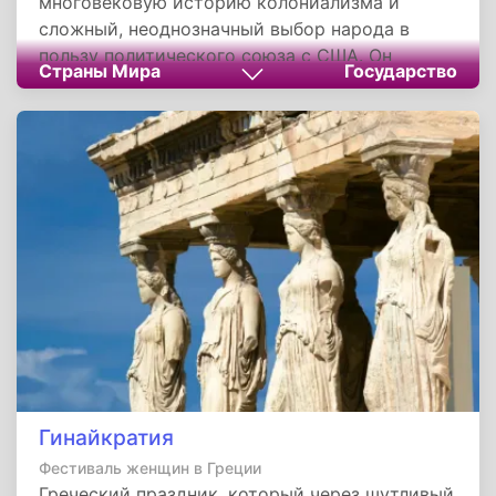
многовековую историю колониализма и
сложный, неоднозначный выбор народа в
пользу политического союза с США. Он
Страны Мира
Государство
символизирует обретение меры
самоуправления после череды внешних
управлений, но одновременно отражает
продолжающийся поиск баланса между
выгодами этого союза и полноценным
национальным суверенитетом. Этот день
служит жителям островов и напоминанием о
пройденном пути, и поводом для
размышлений о будущем своей уникальной
общности в огромном океане мировой
политики.
Гинайкратия
Фестиваль женщин в Греции
Греческий праздник, который через шутливый