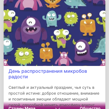
растворяются не только усталость и тревоги
дня, но и ложное убеждение, что для счастья
нужно что-то грандиозное. Порой оно
скрывается в умении замедлиться,
отключиться от шума мира и позволить себе
маленькую, но такую важную роскошь —
никуда не спешить.
День распространения микробов
радости
Светлый и актуальный праздник, чья суть в
простой истине: доброе отношение, внимание
и позитивные эмоции обладают мощной
силой, способной менять атмосферу вокруг
Страны Мира
Общество