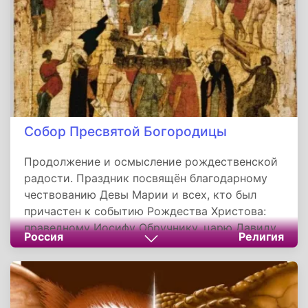
женских рук, принимающих новую
Собор Пресвятой Богородицы
Продолжение и осмысление рождественской
радости. Праздник посвящён благодарному
чествованию Девы Марии и всех, кто был
причастен к событию Рождества Христова:
праведному Иосифу Обручнику, царю Давиду
Россия
Религия
и апостолу Иакову. Его смысл — показать, что
Божественное чудо совершается через людей,
чья вера и верность становятся мостом
между Богом и человечеством. Этот день