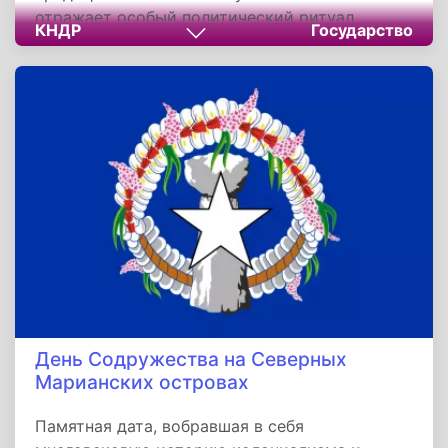
отражает особый политический ритуал
КНДР
Государство
страны, где личное торжество лидера
превращается в национальный праздник лишь
с течением времени, после укрепления его
статуса и достижений. Сейчас 8 января — это
скорее памятная дата, подчёркивающая
преемственность власти и ожидающая своего
будущего возвышения в официальной
истории.
День Содружества на Северных
Марианских островах
Памятная дата, вобравшая в себя