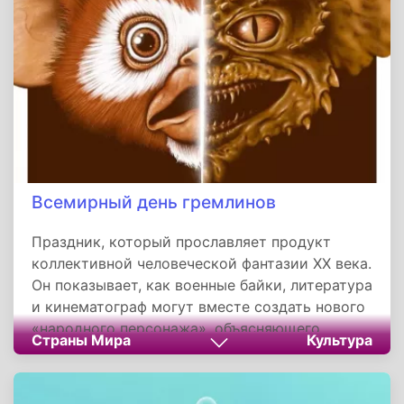
напоминает о глубокой связи священной
истории с человеческими судьбами и служит
примером смирения, доверия и служения.
Всемирный день гремлинов
Праздник, который прославляет продукт
коллективной человеческой фантазии XX века.
Он показывает, как военные байки, литература
и кинематограф могут вместе создать нового
«народного персонажа», объясняющего
Страны Мира
Культура
капризы современного мира. Гремлины из
фольклора лётчиков превратились в
культурных икон, напоминая нам о вечной