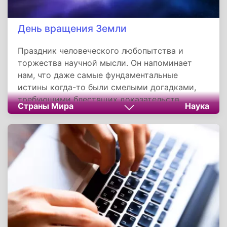
День вращения Земли
Праздник человеческого любопытства и
торжества научной мысли. Он напоминает
нам, что даже самые фундаментальные
истины когда-то были смелыми догадками,
требующими блестящих доказательств.
Страны Мира
Наука
Благодаря эксперименту Фуко мы не просто
знаем о вращении планеты, но и понимаем его
глубинное влияние на всё: от длины суток и
климата до самой возможности жизни. Этот
день призывает нас ценить хрупкую
динамическую гармонию нашего мира, частью
которой мы являемся.