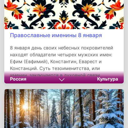
Православные именины 8 января
8 января день своих небесных покровителей
находят обладатели четырех мужских имен:
Ефим (Евфимий), Константин, Еварест и
Констанций. Суть тезоименитства, или
именин, заключается в духовной связи
Россия
Культура
человека с тем святым, чье имя он носит, и в
стремлении подражать его вере и
добродетелям в своей собственной жизни.
Этот день — повод вспомнить о своем
небесном заступнике и поблагодарить его за
молитвенное предстательство.