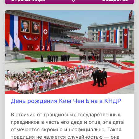
нас. В мире, полном напряженности и суеты,
такая инициатива призывает не забывать о
целительной силе простой человеческой
теплоты, которая, подобно доброму вирусу,
может сделать жизнь немного светлее и
счастливее.
День рождения Ким Чен Ына в КНДР
В отличие от грандиозных государственных
праздников в честь его деда и отца, эта дата
отмечается скромно и неофициально. Такая
традиция не является случайностью — она