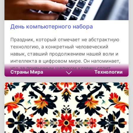
День компьютерного набора
Праздник, который отмечает не абстрактную
технологию, а конкретный человеческий
навык, ставший продолжением нашей воли и
интеллекта в цифровом мире. Он напоминает,
что за привычным щелчком клавиш стоит
Страны Мира
Технологии
долгая история оптимизации, соревнований и
стремления к эффективности. Отдавая дань
уважения скорости и точности, этот день
приглашает каждого задуматься о том, как
мы общаемся, работаем и мыслим, превращая
простой набор текста из рутины в осознанное
и даже творческое действие.