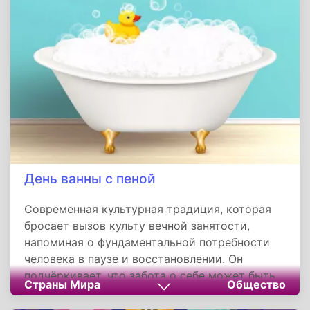
тяге человека к мифологизации непонятного.
Этот день приглашает не бояться сбоев и
хаоса, а с юмором принимать их как
неотъемлемую часть жизни в технологически
сложном мире, где у каждой необъяснимой
поломки должен быть свой маленький,
волосатый и очень занятой виновник.
День ванны с пеной
Современная культурная традиция, которая
бросает вызов культу вечной занятости,
напоминая о фундаментальной потребности
человека в паузе и восстановлении. Он
подчёркивает, что забота о себе может быть
Страны Мира
Общество
простой, доступной и при этом невероятно
эффективной. В облаке пузырьков