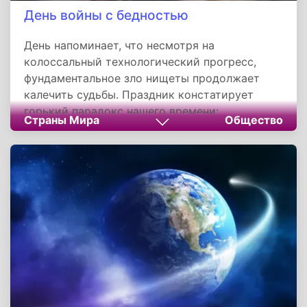
День войны с бедностью
День напоминает, что несмотря на
колоссальный технологический прогресс,
фундаментальное зло нищеты продолжает
калечить судьбы. Праздник констатирует
горький парадокс нашего времени:
Страны Мира
Общество
беспрецедентное богатство соседствует с
глубокой бедностью, а путь к справедливости
оказался куда более тернистым, чем казалось
полвека назад. В конечном счёте, этот день
ставит перед обществом зеркало, заставляя
спросить себя: каким мы хотим видеть
будущее — общим для всех или привилегией
для избранных?