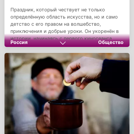
Праздник, который чествует не только
определённую область искусства, но и само
детство с его правом на волшебство,
приключения и добрые уроки. Он укоренён в
истории, начинаясь с первого киносеанса
Россия
Общество
1898 года, и обращён в будущее, напоминая о
непреходящей необходимости создавать для
детей умное, качественное и душевное кино.
Этот день подчёркивает, что детский
кинематограф — это мощная сила, способная
формировать мировоззрение, воспитывать
лучшие качества и объединять поколения
общей культурной памятью.