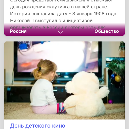
день рождения скаутинга в нашей стране.
История сохранила дату - 8 января 1908 года
Николай II выступил с инициативой
организовать в России деятельность для
Россия
Общество
военно-патриотического воспитания
молодежи. Не известно чем был вызван этот
порыв, но через год наши скауты взяли за
основу зарубежное пособие.
День детского кино