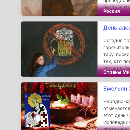
преподобны
бысть жити
Россия
послушанию
рано сподо
День алк
«имеяше бо
запрещалны
Сегодня то
горячитель
табу, поск
тех, кто по
кто еще бо
Страны Ми
кто страдае
задуматься
Емельян
Народно-х
отмечается
этот день 
Исповедник
праздника: