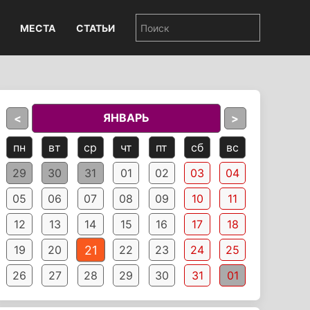
МЕСТА
СТАТЬИ
ЯНВАРЬ
<
>
пн
вт
ср
чт
пт
сб
вс
29
30
31
01
02
03
04
05
06
07
08
09
10
11
12
13
14
15
16
17
18
21
19
20
22
23
24
25
26
27
28
29
30
31
01