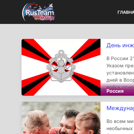
ГЛАВН
День инж
В России 2
Указом пре
установлен
дней в Воо
войск отне
Россия
Междунар
Во всем ми
необычных 