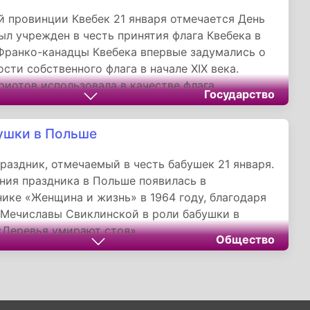
й провинции Квебек 21 января отмечается День
был учрежден в честь принятия флага Квебека в
 Франко-канадцы Квебека впервые задумались о
сти собственного флага в начале XIX века.
риотов использовала в качестве флага
Государство
ьный зелено-бело-красный триколор, а
квебекцы предпочитали вертикальный сине-
ушки в Польше
ый французский триколор.
раздник, отмечаемый в честь бабушек 21 января.
ния праздника в Польше появилась в
ике «Женщина и жизнь» в 1964 году, благодаря
Мечиславы Свиклинской в ​​роли бабушки в
«Деревья умирают стоя».
Общество