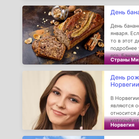
в яслях. Е
День бан
День банан
января. Есл
то в этот 
подробнее 
его. Банан
Страны Ми
главным ин
Наиболее п
День рож
Норвеги
В Норвегии
являются о
относится 
который от
Норвегия
Александра
супруги кр