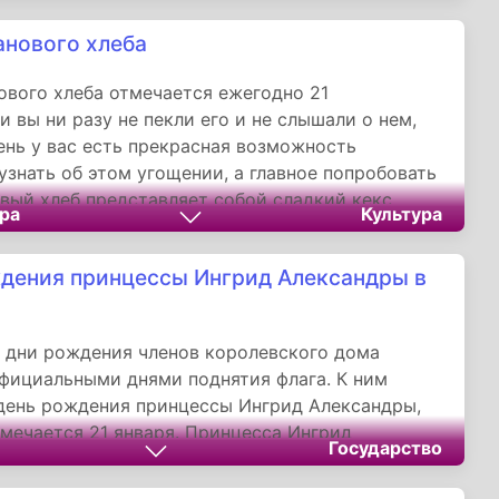
е покровительственный праздник - 21 января.
анового хлеба
ового хлеба отмечается ежегодно 21
и вы ни разу не пекли его и не слышали о нем,
день у вас есть прекрасная возможность
узнать об этом угощении, а главное попробовать
овый хлеб представляет собой сладкий кекс,
ра
Культура
гредиентом которого являются зрелые бананы.
опулярен в США и Австралии.
дения принцессы Ингрид Александры в
и
 дни рождения членов королевского дома
фициальными днями поднятия флага. К ним
день рождения принцессы Ингрид Александры,
мечается 21 января. Принцесса Ингрид
Государство
 - дочь кронпринца Норвегии Хокона и его
онпринцессы Метте-Марит. Она приходится