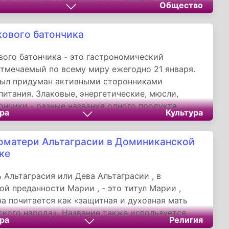
Общество
Провод коляд, Василисы зимние.
кового батончика
вого батончика - это гастрономический
отмечаемый по всему миру ежегодно 21 января.
был придуман активными сторонниками
питания. Злаковые, энергетические, мюсли,
ончики - разные названия одного продукта.
ра
Культура
можно было купить в магазинах спортивного
о теперь, благодаря моде на здоровую еду, они
оматери Альтаграсии в Доминиканской
ли на полки супермаркетов.
ке
 Альтаграсия или Дева Альтаграсии , в
ой преданности Марии , - это титул Марии ,
а почитается как «защитная и духовная мать
кого народа». Название также используется
ра
Религия
етного изображения Марии с младенцем Иисусом