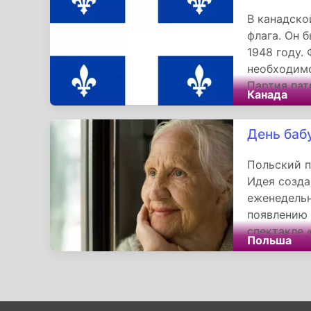
В канадско
флага. Он 
1948 году.
необходимо
Партия пат
Канада
горизонтал
некоторые 
День баб
бело-красн
Польский п
Идея созда
еженедельн
появлению 
спектакле 
Польша