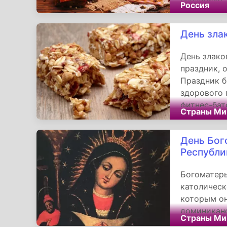
Россия
Кумишный, 
День зла
День злако
праздник, 
Праздник 
здорового 
фитнес-бат
Страны Ми
Раньше их 
питания. Н
День Бог
перекочева
Республи
Богоматерь
католическ
которым он
доминиканс
Страны Ми
для конкр