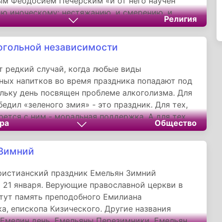
м Феодосием Печерским «и от него научен
ю иноческому: нестяжанию, и смерению, и
Религия
». Благодаря прилежанию к молитве Григорий
бился дара чудотворения и победы над бесами
огольной независимости
 блаженый обычай: по всяком пении
а творити молитвы».
т редкий случай, когда любые виды
ных напитков во время праздника попадают под
ольку день посвящен проблеме алкоголизма. Для
бедил «зеленого змия» - это праздник. Для тех,
рется с ним - моральная поддержка. А для тех,
ра
Общество
т, но уверен что это не про него - повод
.
 Зимний
ристианский праздник Емельян Зимний
 21 января. Верующие православной церкви в
чтут память преподобного Емилиана
а, епископа Кизического. Другие названия
 Емелин день, Емельяны Перезимники, Емельян