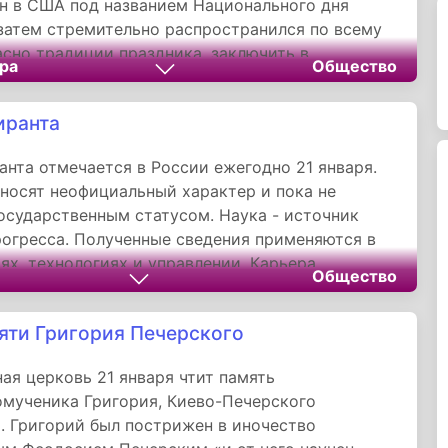
н в США под названием Национального дня
 затем стремительно распространился по всему
асно традиции праздника, заключить в
ра
Общество
объятия в этот день можно даже незнакомого
иранта
анта отмечается в России ежегодно 21 января.
носят неофициальный характер и пока не
осударственным статусом. Наука - источник
рогресса. Полученные сведения применяются в
ях, технологиях и управлении. Карьера
Общество
ченого начинается с прохождения аспирантуры.
вания специалистов данного направления создан
яти Григория Печерского
альный праздник.
ая церковь 21 января чтит память
мученика Григория, Киево-Печерского
. Григорий был пострижен в иночество