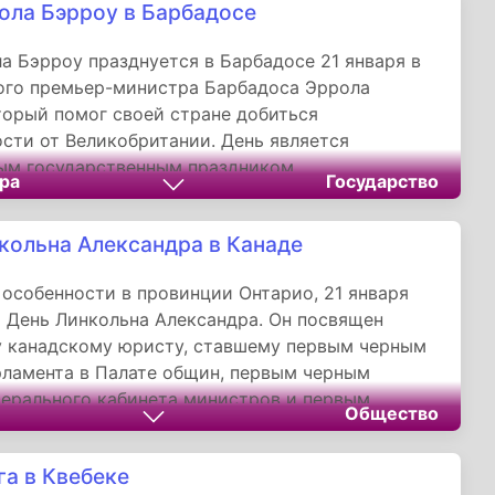
ола Бэрроу в Барбадосе
авящему королю Норвегии Харальду V.
а Бэрроу празднуется в Барбадосе 21 января в
ого премьер-министра Барбадоса Эррола
торый помог своей стране добиться
сти от Великобритании. День является
ым государственным праздником.
ра
Государство
кольна Александра в Канаде
в особенности в провинции Онтарио, 21 января
 День Линкольна Александра. Он посвящен
у канадскому юристу, ставшему первым черным
ламента в Палате общин, первым черным
ерального кабинета министров и первым
Общество
дседателем Совета по страхованию и технике
ти труда.
га в Квебеке