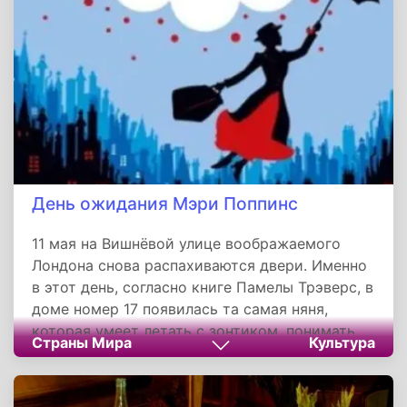
но и воспитывать в себе здоровое уважение к
миру. Идея этого дня проста и гениальна
одновременно: посмотреть в зеркало, чтобы
увидеть не отражение короля, а лицо
человека, нуждающегося в любви и связи с
другими.
День ожидания Мэри Поппинс
11 мая на Вишнёвой улице воображаемого
Лондона снова распахиваются двери. Именно
в этот день, согласно книге Памелы Трэверс, в
доме номер 17 появилась та самая няня,
которая умеет летать с зонтиком, понимать
Страны Мира
Культура
язык звёзд и лечить капризы ложкой
лекарства «от радости». День ожидания Мэри
Поппинс — неофициальный, но душевный