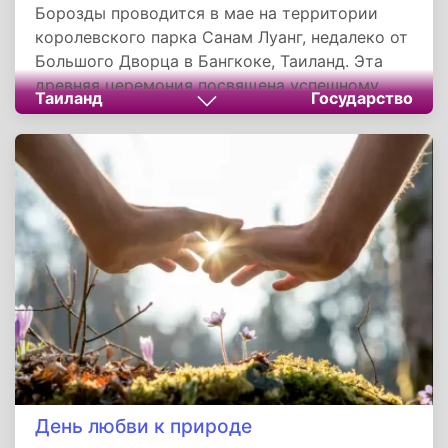
Борозды проводится в мае на территории
королевского парка Санам Луанг, недалеко от
Большого Дворца в Бангкоке, Таиланд. Эта
древняя церемония посвящена успешному
Таиланд
Государство
началу нового сельского сезона. С не
меньшим размахом проходит она и в
Камбодже.
День любви к природе