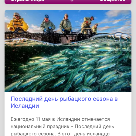
лишь на мгновение отвлечься от привычной
гонки и спросить себя: а нужны ли вообще эти
идеально выглаженные шнурки для
счастливой и осмысленной жизни? Ответ на
этот вопрос каждый может найти в тишине
своего собственного праздника, далекого от
общепринятых норм и стандартов.
Последний день рыбацкого сезона в
Исландии
Ежегодно 11 мая в Исландии отмечается
национальный праздник - Последний день
рыбацкого сезона. В этот день исландцы