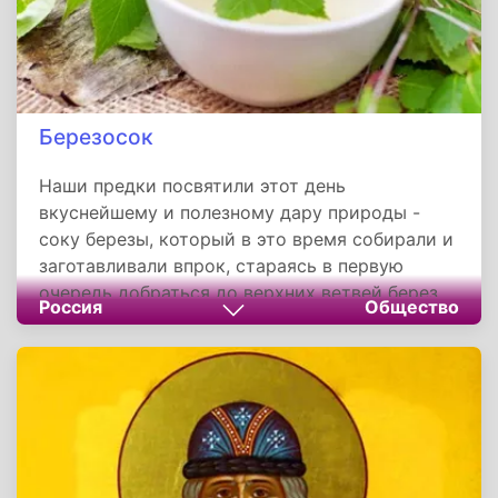
принять от него пример величайшей
стойкости духа и напоминание о том, что
путь к праведности открыт для каждого,
независимо от прошлого.
Березосок
Наши предки посвятили этот день
вкуснейшему и полезному дару природы -
соку березы, который в это время собирали и
заготавливали впрок, стараясь в первую
очередь добраться до верхних ветвей берез,
Россия
Общество
так как считали, что именно там собирается
лучший сок - не только самый вкусный, но и
способный поставить на ноги человека
больного, как бы ни был тяжел его недуг.