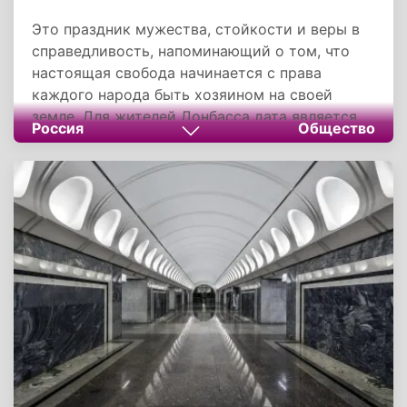
Это праздник мужества, стойкости и веры в
справедливость, напоминающий о том, что
настоящая свобода начинается с права
каждого народа быть хозяином на своей
земле. Для жителей Донбасса дата является
Россия
Общество
точкой отсчёта построения собственной
государственности, символом воли народа,
который не смирился с навязываемыми извне
порядками и отстоял право говорить на
родном языке, чтить свою историю и
определять свою судьбу.