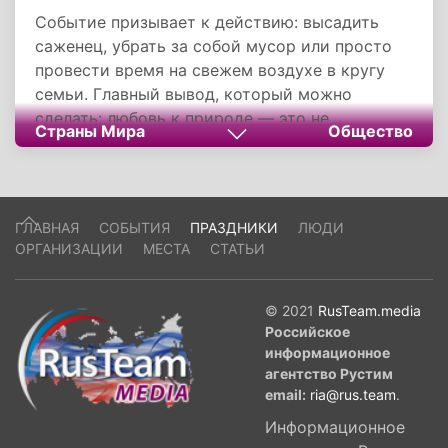
Событие призывает к действию: высадить
саженец, убрать за собой мусор или просто
провести время на свежем воздухе в кругу
семьи. Главный вывод, который можно
сделать: любовь к природе — это не
Страны Мира
Общество
абстрактное чувство, а конкретные поступки
и повседневный выбор. Когда человек
начинает заботиться о том деревце, которое
он посадил у подъезда, или о чистоте
ГЛАВНАЯ
СОБЫТИЯ
ПРАЗДНИКИ
ЛЮДИ
любимой речки, он меняет не только
ОРГАНИЗАЦИИ
МЕСТА
СТАТЬИ
окружающий мир, но и самого себя. И в этом
заключается высший смысл праздника 11 мая.
© 2021
RusTeam.media
Российское
информационное
агентство Рустим
email:
ria@rus.team
.
Информационное