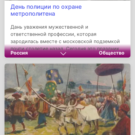
День полиции по охране
метрополитена
Дань уважения мужественной и
ответственной профессии, которая
зародилась вместе с московской подземкой
почти столетие назад. Сегодня это праздник
Россия
Общество
современных кинологов и оперативников,
ветеранов и новобранцев, которые каждый
день обеспечивают тишину и спокойствие в
шумном и многолюдном подземном мире.
Память об этой дате важна не только для
самих сотрудников, но и для общества,
которое не должно забывать о героях
повседневности. За сухими служебными
сводками и ежедневной рутиной стоит
главное —человеческие жизни и здоровье,
доверенные этим стражам порядка. И пока