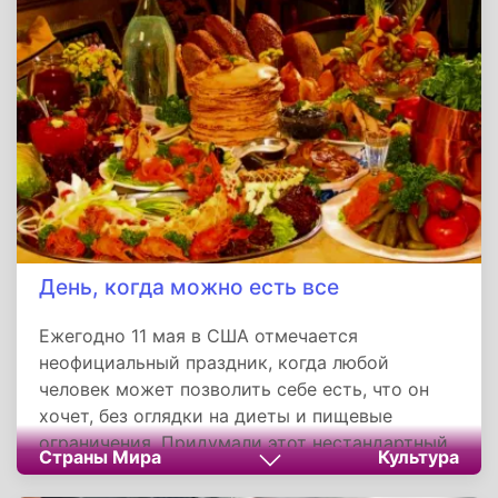
праздник, который в 2010-х годах стихийно
разошёлся по интернет-блогам, а потом
перекочевал в реальную жизнь. Он
напоминает взрослым и детям: чуду не нужно
звать — достаточно просто оставить дверь
приоткрытой и поверить, что восточный
ветер обязательно принесёт перемены.
День, когда можно есть все
Ежегодно 11 мая в США отмечается
неофициальный праздник, когда любой
человек может позволить себе есть, что он
хочет, без оглядки на диеты и пищевые
ограничения. Придумали этот нестандартный
Страны Мира
Культура
праздник Томас Рой и его жена Рут. Они
основали свою торговую марку «Wellcat