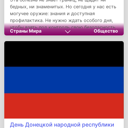
бедных, ни знаменитых. Но сегодня у нас есть
могучее оружие: знания и доступная
профилактика. Не нужно ждать особого дня,
чтобы взять под контроль свою безопасность
Страны Мира
Общество
— достаточно научиться проверять свои
родинки и сознательно защищать кожу от
солнца. Проявив немного заботы о себе
сейчас, вы сохраните главное — своё
здоровье и жизнь, чтобы наслаждаться
тёплыми лучами безмятежно и безопасно
долгие годы.
День Донецкой народной республики