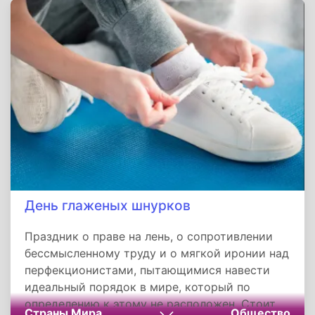
Holidays», добавив более 80 веселых,
творческих возможностей сделать жизнь
лучше.
День глаженых шнурков
Праздник о праве на лень, о сопротивлении
бессмысленному труду и о мягкой иронии над
перфекционистами, пытающимися навести
идеальный порядок в мире, который по
определению к этому не расположен. Стоит
Страны Мира
Общество