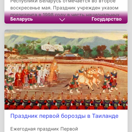
Республики Беларусь отмечается во второе
воскресенье мая. Праздник учрежден указом
президента в 1998 году в честь национальных
Беларусь
Государство
символов, утвержденных на референдуме
1995 года. Его цель — подчеркнуть
преемственность истории, суверенитет
страны и уважение к государственной
атрибутике. В этот день проходят
официальные церемонии, образовательные
акции и выставки, посвященные символике
Беларуси.
Праздник первой борозды в Таиланде
Ежегодная праздник Первой