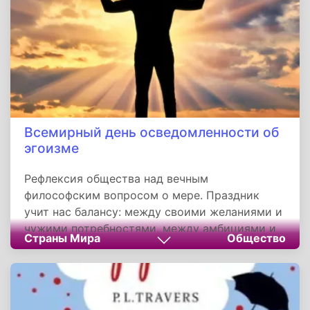
Всемирный день осведомленности об
эгоизме
Рефлексия общества над вечным
философским вопросом о мере. Праздник
учит нас балансу: между своими желаниями и
чужими потребностями, между амбициями и
Страны Мира
Общество
смирением, между “я хочу” и “я должен”.
Понимание разрушительной природы
неуправляемого эгоизма помогает не только
налаживать отношения в семье и коллективе,