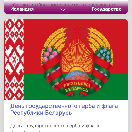
убирают рыболовные снасти до следующего
Исландия
Государство
сезона, чтобы обеспечить сохранение и
возобновление рыбной популяции в своей
стране. Тем самым проявляя заботу о природе
края.
День государственного герба и флага
Республики Беларусь
День государственного герба и флага