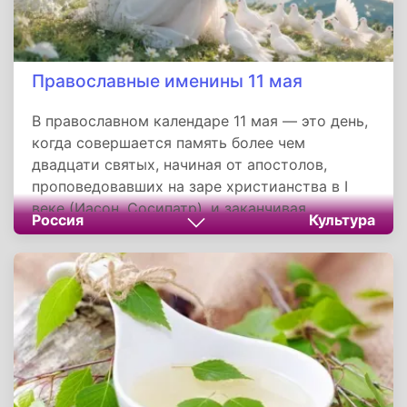
Православные именины 11 мая
В православном календаре 11 мая — это день,
когда совершается память более чем
двадцати святых, начиная от апостолов,
проповедовавших на заре христианства в I
веке (Иасон, Сосипатр), и заканчивая
Россия
Культура
великими просветителями и учителями
церкви (Кирилл). Среди именинников этого
дня есть и знатные вельможи (Дада), и
простые воины (Максим), и те, чьи прошлые
деяния были далеки от праведности
(разбойники Иакисхол, Маммий, Марсалий,
Фавстиан). Общее для них — невероятная
сила веры и мужество перед лицом смерти.
Быть тезоименитым такому святому — значит