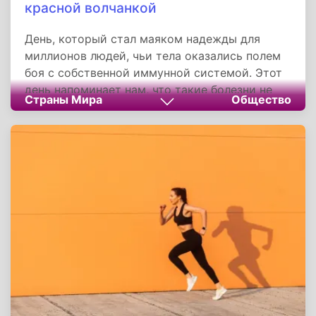
красной волчанкой
День, который стал маяком надежды для
миллионов людей, чьи тела оказались полем
боя с собственной иммунной системой. Этот
день напоминает нам, что такие болезни не
Страны Мира
Общество
имеют границ, но и сострадание не имеет
границ. От повышения осведомленности о
симптомах до требований доступного лечения
— каждый может внести свой вклад в общее
дело, чтобы сделать жизнь «людей-бабочек»
более долгой и счастливой.