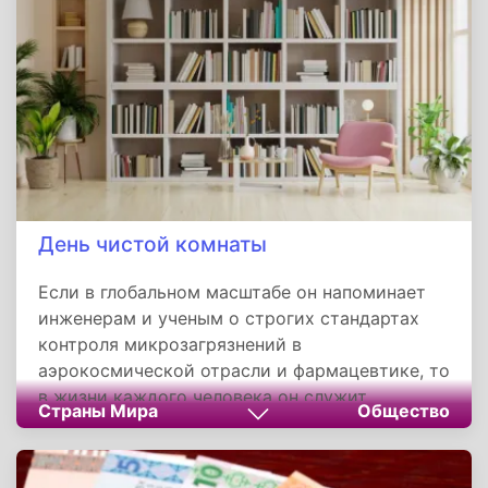
поводом для молитвы, но и напоминанием о
том, что истинная сила духа не знает границ
времени. Апостол Симеон стал примером
того, как стойкость убеждений и преданность
Христу могут преодолеть земные страдания,
оставив будущим поколениям образец для
подражания, важный в любую эпоху.
День чистой комнаты
Если в глобальном масштабе он напоминает
инженерам и ученым о строгих стандартах
контроля микрозагрязнений в
аэрокосмической отрасли и фармацевтике, то
в жизни каждого человека он служит
Страны Мира
Общество
символическим стартом для весеннего
обновления пространства. Устраивая
генеральную уборку и избавляясь от хлама,