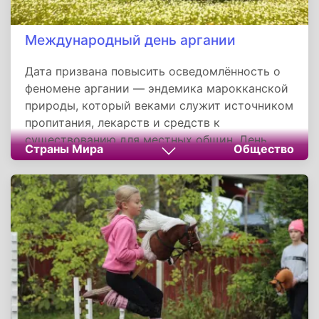
Международный день аргании
Дата призвана повысить осведомлённость о
феномене аргании — эндемика марокканской
природы, который веками служит источником
пропитания, лекарств и средств к
существованию для местных общин. День
Страны Мира
Общество
аргании — это напоминание о тесной связи
человека с природой, о том, как одно дерево
может противостоять опустыниванию,
поддерживать целые экосистемы и давать
работу тысячам людей, особенно женщинам в
сельской местности. Этот праздник говорит
нам: в мире ещё остались чудеса, которые
стоит не только беречь, но и прославлять.