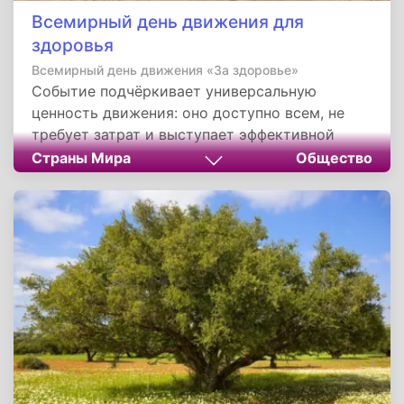
Всемирный день движения для
здоровья
Всемирный день движения «За здоровье»
Событие подчёркивает универсальную
ценность движения: оно доступно всем, не
требует затрат и выступает эффективной
профилактикой множества серьёзных
Страны Мира
Общество
заболеваний. Регулярная физическая
активность не только продлевает активную
жизнь, но и улучшает качество здоровья,
поднимает настроение и укрепляет
социальные связи. Именно поэтому 10 мая —
отличный повод оторваться от дивана и
сделать первый шаг навстречу собственному
здоровому будущему.