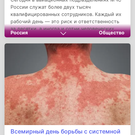
России служат более двух тысяч
квалифицированных сотрудников. Каждый их
рабочий день — это риск и ответственность
за десятки, а иногда и сотни человеческих
Россия
Общество
жизней. Авиация МЧС России стала
надёжным щитом, прикрывающим страну от
самых разных бедствий. Этот день
напоминает нам о том, что за каждым
успешным спасением стоит огромный труд
пилотов, штурманов, инженеров и спасателей,
для которых небо давно стало родной
стихией.
Всемирный день борьбы с системной