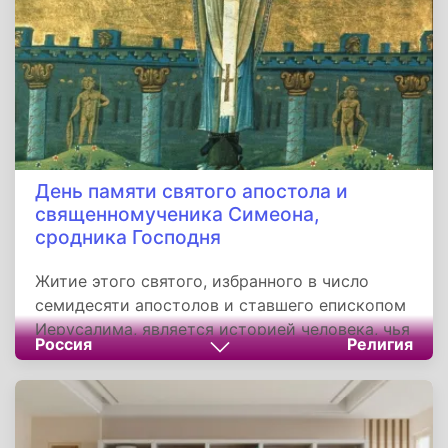
День памяти святого апостола и
священномученика Симеона,
сродника Господня
Житие этого святого, избранного в число
семидесяти апостолов и ставшего епископом
Иерусалима, является историей человека, чья
Россия
Религия
вера не сломилась даже перед лицом
жесточайших испытаний и мученической
кончины на кресте в преклонном возрасте.
Этот день служит для верующих не только