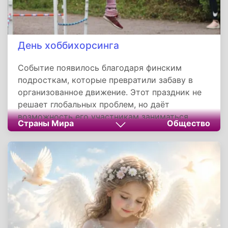
День хоббихорсинга
Событие появилось благодаря финским
подросткам, которые превратили забаву в
организованное движение. Этот праздник не
решает глобальных проблем, но даёт
возможность его участникам заниматься
Страны Мира
Общество
физической активностью, общаться и
проявлять творчество. Отношение к
хоббихорсингу остаётся разным: одни
считают его полноценным спортом, другие —
странным увлечением. В любом случае, это
добровольное занятие, которое не мешает
окружающим и имеет право на
существование.