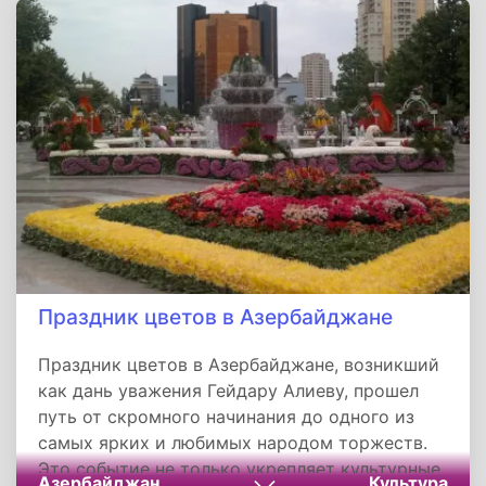
карьерного роста. Поэтому, если вы любите
цифры, умеете общаться с людьми и хотите
быть частью важного дела, возможно, 10 мая
— это идеальный день, чтобы задуматься о
карьере в финансах.
Праздник цветов в Азербайджане
Праздник цветов в Азербайджане, возникший
как дань уважения Гейдару Алиеву, прошел
путь от скромного начинания до одного из
самых ярких и любимых народом торжеств.
Это событие не только укрепляет культурные
Азербайджан
Культура