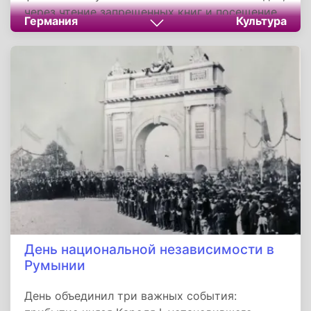
через чтение запрещенных книг и посещение
Германия
Культура
мемориалов, немецкое общество превращает
горький урок прошлого в живой ориентир для
настоящего, подтверждая: там, где горят
книги, рано или поздно начинают гореть люди.
День национальной независимости в
Румынии
День объединил три важных события: