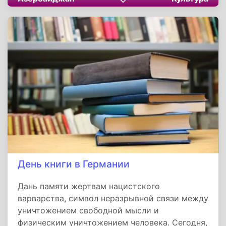
связи и воспитывает уважение к истории в
новых поколениях, но и дарит каждому
участнику ни с чем не сравнимое ощущение
сопричастности общему празднику жизни и
красоты.
День книги в Германии
Дань памяти жертвам нацистского
варварства, символ неразрывной связи между
уничтожением свободной мысли и
физическим уничтожением человека. Сегодня,