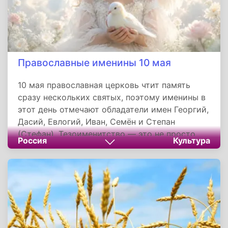
Православные именины 10 мая
10 мая православная церковь чтит память
сразу нескольких святых, поэтому именины в
этот день отмечают обладатели имен Георгий,
Дасий, Евлогий, Иван, Семён и Степан
(Стефан). Тезоименитство — это не просто
Россия
Культура
календарная дата, а день особой духовной
связи человека с его небесным покровителем,
чей жизненный подвиг служит нравственным
ориентиром, напоминая о важности веры,
силы духа и служения ближним.