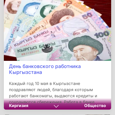
мы не просто наводим лоск в доме — мы
избавляемся от тревог, повышаем
продуктивность и создаем здоровую
атмосферу для всей семьи. Этот праздник
учит главному: чистота вокруг начинается с
чистоты внутри каждого из нас.
День банковского работника
Кыргызстана
Каждый год 10 мая в Кыргызстане
поздравляют людей, благодаря которым
работают банкоматы, выдаются кредиты и
сохраняются сбережения. Работа в банке
Киргизия
Общество
сегодня — это стабильность, достойный
доход и отличные возможности для