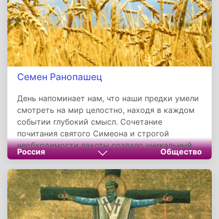
Семен Ранопашец
День напоминает нам, что наши предки умели
смотреть на мир целостно, находя в каждом
событии глубокий смысл. Сочетание
почитания святого Симеона и строгой
необходимости пахоты создало уникальный
Россия
Общество
культурный код, в котором молитва о
благословении была неотделима от заботы о
куске хлеба. Он учит нас видеть высший
смысл в каждодневной работе, помня, что и
земные плоды, и небесное заступничество
даруются по вере, любви и усердию человека.