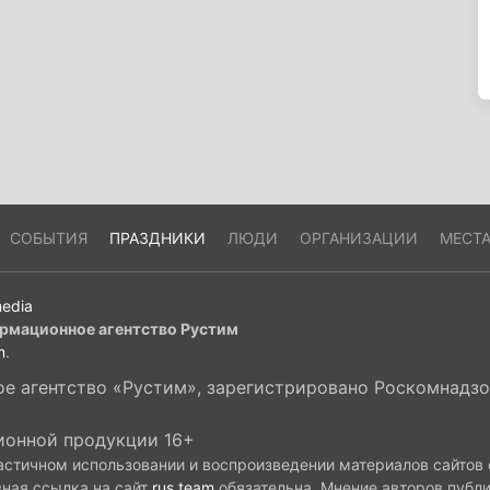
СОБЫТИЯ
ПРАЗДНИКИ
ЛЮДИ
ОРГАНИЗАЦИИ
МЕСТ
edia
рмационное агентство Рустим
m
.
 агентство «Рустим», зарегистрировано Роскомнадзор
ионной продукции 16+
астичном использовании и воспроизведении материалов сайтов
вная ссылка на сайт
rus.team
обязательна. Мнение авторов публ