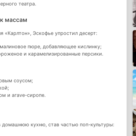
ерного театра.
 к массам
ля «Карлтон», Эскофье упростил десерт:
 малиновое пюре, добавляющее кислинку;
ороженое и карамелизированные персики.
овым соусом;
кой;
м и агave-сиропе.
в домашнюю кухню, став частью поп-культуры: