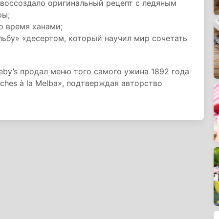
 воссоздало оригинальный рецепт с ледяным
ры;
о время ханами;
ьбу» «десертом, который научил мир сочетать
eby’s продал меню того самого ужина 1892 года
êches à la Melba», подтверждая авторство