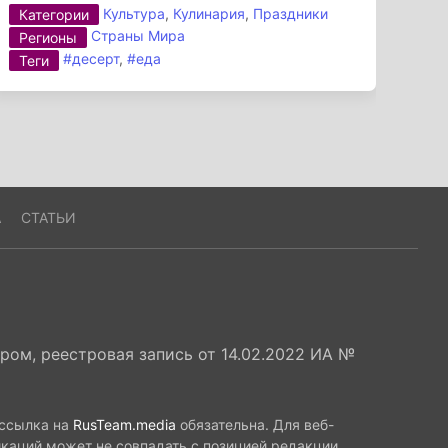
Культура
,
Кулинария
,
Праздники
Категории
Страны Мира
Регионы
#десерт
,
#еда
Теги
А
СТАТЬИ
ом, реестровая запись от 14.02.2022 ИА №
 ссылка на
RusTeam.media
обязательна. Для веб-
икаций может не совпадать с позицией редакции