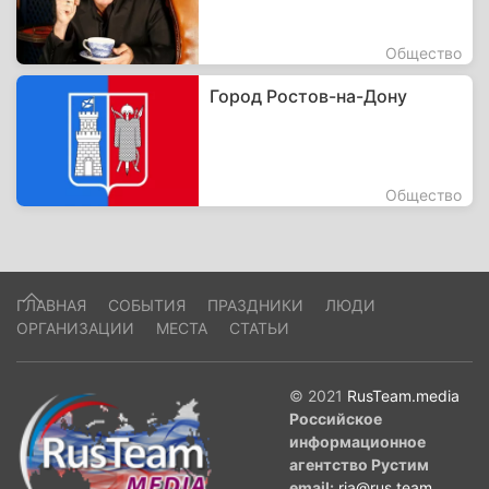
Общество
Город Ростов-на-Дону
Общество
ГЛАВНАЯ
СОБЫТИЯ
ПРАЗДНИКИ
ЛЮДИ
ОРГАНИЗАЦИИ
МЕСТА
СТАТЬИ
© 2021
RusTeam.media
Российское
информационное
агентство Рустим
email:
ria@rus.team
.