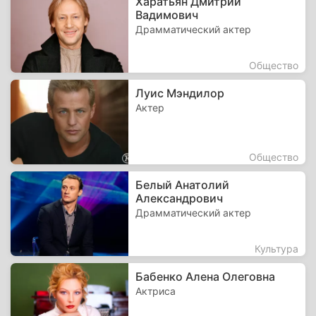
Харатьян Дмитрий
Вадимович
Драмматический актер
Общество
Луис Мэндилор
Актер
Общество
Белый Анатолий
Александрович
Драмматический актер
Культура
Бабенко Алена Олеговна
Актриса