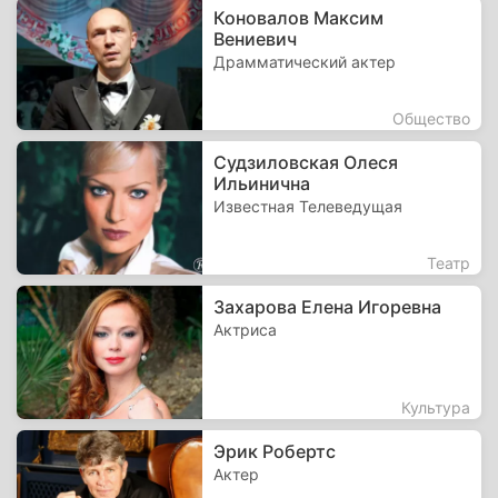
Коновалов Максим
Вениевич
Драмматический актер
Общество
Судзиловская Олеся
Ильинична
Известная Телеведущая
Театр
Захарова Елена Игоревна
Актриса
Культура
Эрик Робертс
Актер