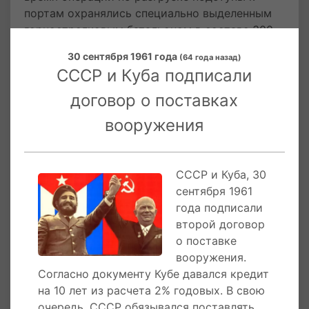
портам охранялись специально выделенным
горнострелковым батальоном в составе 300
человек. Внутри ограждения охрану нес
30 сентября 1961 года
(64 года назад)
личный состав прибывших подразделений и
СССР и Куба подписали
выделенные штабом Группы оперативные
работники.
договор о поставках
вооружения
11 сентября 1962 года
в ответ на заявления
американских властей Советский Союз
призвал правительство США проявить
СССР и Куба, 30
благоразумие, не терять самообладания и
сентября 1961
трезво оценить, к чему могут привести его
года подписали
действия, если оно развяжет войну. В
второй договор
советском заявлении намечался реальный
о поставке
путь к нормализации обстановки в районе
вооружения.
Карибского моря.
Согласно документу Кубе давался кредит
13 сентября 1962 года
Кеннеди, в своем
на 10 лет из расчета 2% годовых. В свою
заявлении, оставил без ответа предложения
очередь, СССР обязывался поставлять