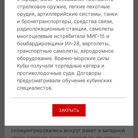
СССР о путях нормализации американо-
стрелковое оружие, легкие пехотные
кубинских отношений. Перечислив акции,
орудия, артиллерийские системы, танки
предпринятые против Кубы, президент заявил,
и бронетранспортеры, средства связи,
что если Штаты когда-либо сочтут
радиолокационные станции, самолеты
необходимым предпринять военные действия
многоцелевые истребители МИГ-15 и
против коммунизма на Кубе, то все
бомбардировщики Ил-28, вертолеты,
поставленное оружие и технические
транспортные самолеты, аэродромное
советники не смогут изменить последствия
оборудование. Военно-морские силы
или существенно оттянуть время для
Кубы получали торпедные катера и
достижения такого результата.
противолодочные суда. Договоры
предусматривали обучение кубинских
16 сентября 1962 года
на Кубу прибыла
специалистов.
вторая партия ракет. Штаб группировки
расположился в Гаване. Дивизионы
развернули на западе острова близ
ЗАКРЫТЬ
деревеньки Сан-Кристобаль и в центре Кубы у
порта Касильда. Основные войска
сконцентрировались вокруг ракет в западной
части острова, однако несколько крылатых