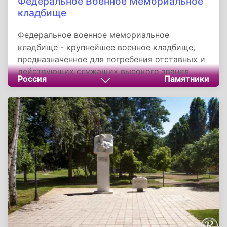
Федеральное Военное Мемориальное
кладбище
Федеральное военное мемориальное
кладбище - крупнейшее военное кладбище,
предназначенное для погребения отставных и
действующих служащих высокого звания
Россия
Памятники
Вооруженных Сил России, СССР и граждан,
имеющих особо важные, государственные
заслуги перед страной