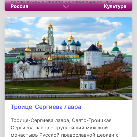
расположен в сквере на пересечении улиц
Россия
Культура
Маршала Неделина и Молодежной, его
открытие было приурочено к 60-летию
образования ракетных войск стратегического
назначения. Памятник изготовлен
скульптором Денисом Стритовичем по
проекту Советника Председателя
Российского военно-исторического общества
Ростислава Мединского.
Троице-Сергиева лавра
Троице-Сергиева лавра, Свято-Троицкая
Сергиева лавра - крупнейший мужской
монастырь Русской православной церкви с