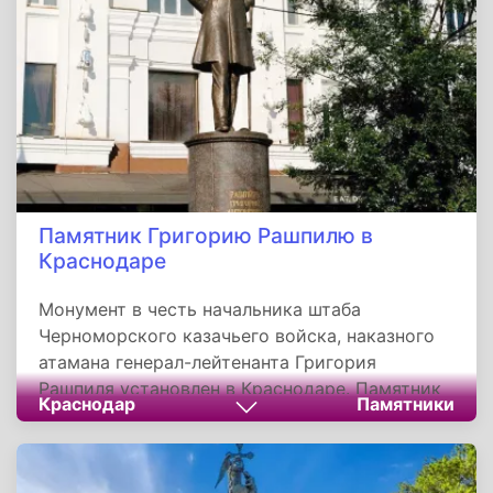
Памятник Григорию Рашпилю в
Краснодаре
Монумент в честь начальника штаба
Черноморского казачьего войска, наказного
атамана генерал-лейтенанта Григория
Рашпиля установлен в Краснодаре. Памятник
Краснодар
Памятники
стал важным вкладом в увековечение
истории города и края. Монумент установлен
в честь 320 годовщины Кубанского казачьего