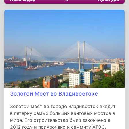
Краснодаре, у здания планетария в городском
парке «Солнечный остров». Памятное
сооружение выполнено знаменитым
скульптором Анатолием Дементьевым в
рамках внедрения масштабного проекта
«Аллея Российской Славы».
Золотой Мост во Владивостоке
Золотой мост во городе Владивосток входит
в пятерку самых больших вантовых мостов в
мире. Его строительство было закончено в
2012 году и приурочено к саммиту АТЭС.