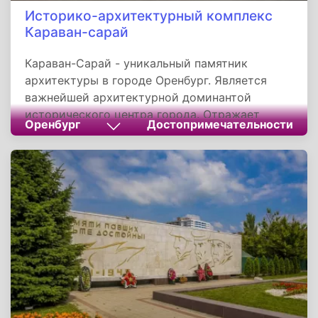
Историко-архитектурный комплекс
Караван-сарай
Караван-Сарай - уникальный памятник
архитектуры в городе Оренбург. Является
важнейшей архитектурной доминантой
исторического центра города. Отражает
Оренбург
Достопримечательности
стилевые и национальные особенности края
первой половины XIX века.