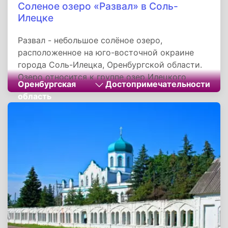
Соленое озеро «Развал» в Соль-
Илецке
Развал - небольшое солёное озеро,
расположенное на юго-восточной окраине
города Соль-Илецка, Оренбургской области.
Озеро относится к группе озер Илецкого
Оренбургская
Достопримечательности
месторождения каменной соли, в которую
область
также входят