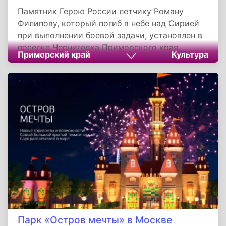
Памятник Герою России летчику Роману
Филипову, который погиб в небе над Сирией
при выполнении боевой задачи, установлен в
поселке Черниговка Приморского края.
Приморский край
Культура
Память Романа Николаевича увековечили на
территории 187-го гвардейского штурмового
авиационного полка Восточного военного
округа, где Герой России проходил службу.
Парк «Остров мечты» в Москве