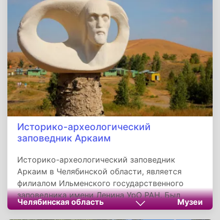
в честь освобождения города Корсакова в
1945 году.Памятник Советским военным,
павшим при освобождении Корсакова от
японских милитаристов
Историко-археологический
заповедник Аркаим
Историко-археологический заповедник
Аркаим в Челябинской области, является
филиалом Ильменского государственного
заповедника имени Ленина УрО РАН. Был
Челябинская область
Музеи
обнаружен и раскопан в 1987 году