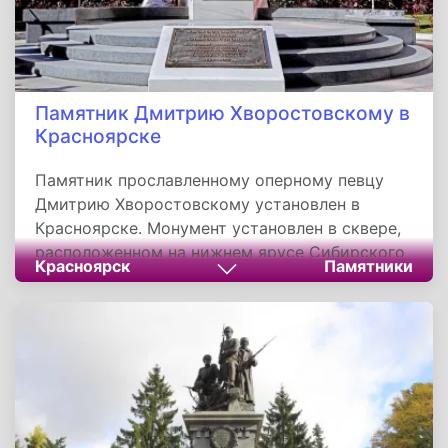
Памятник Дмитрию Хворостовскому в
Красноярске
Памятник прославленному оперному певцу
Дмитрию Хворостовскому установлен в
Красноярске. Монумент установлен в сквере,
расположенном на нижнем ярусе Сибирского
Красноярск
Памятники
государственного института искусств, где
учился певец. В Красноярске имя
Хворостовского носят институт искусств и
театр оперы и балета, где начинал творческую
карьеру певец. Также его имя увековечено в
названии детской музыкальной школы u2116
4. Имя Хворостовского присвоено
международному аэропорту Красноярска.