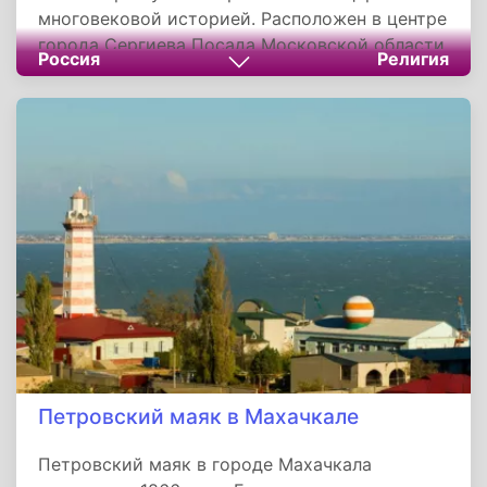
многовековой историей. Расположен в центре
города Сергиева Посада Московской области.
Россия
Религия
Имеет статус ставропигиального. Является
крупнейшим центром образовательной и
издательской деятельности Русской
православной церкви. Место нахождения
Московской духовной академии. В Свято-
Троицком соборе лавры находятся мощи
основателя монастыря, преподобного Сергия
Радонежского.
Петровский маяк в Махачкале
Петровский маяк в городе Махачкала