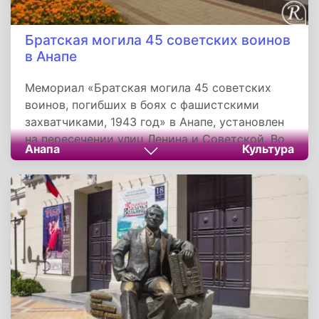
Братская могила 45 советских воинов
в Анапе
Мемориал «Братская могила 45 советских
воинов, погибших в боях с фашистскими
захватчиками, 1943 год» в Анапе, установлен
на пересечении улиц Ленина и Советской. Во
Анапа
Культура
время Великой Отечественной войны на этом
месте располагался передвижной госпиталь,
за которым похоронили 45 советских воинов,
умерших от ранений при освобождении
Анапы. Является памятником истории
регионального значения. Автором монумента
стал главный архитектор города Борис
Камаев.