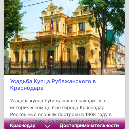
Памятник имеет форму колокола и содержит
128 человеческих фигур.
Усадьба Купца Рубежанского в
Краснодаре
Усадьба купца Рубежанского находится в
историческом центре города Краснодар.
Роскошный особняк построен в 1908 году в
стиле - модерн. На территории усадьбы
Краснодар
Достопримечательности
расположена детская библиотека имени