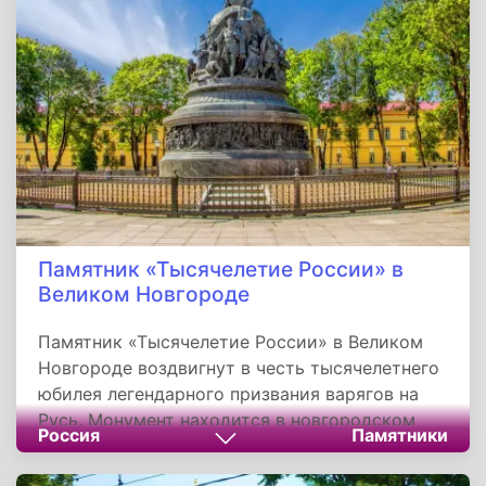
войска в столице Краснодарского края.
Памятник «Тысячелетие России» в
Великом Новгороде
Памятник «Тысячелетие России» в Великом
Новгороде воздвигнут в честь тысячелетнего
юбилея легендарного призвания варягов на
Русь. Монумент находится в новгородском
Россия
Памятники
детинце, напротив Софийского собора и
бывшего здания Присутственных мест.