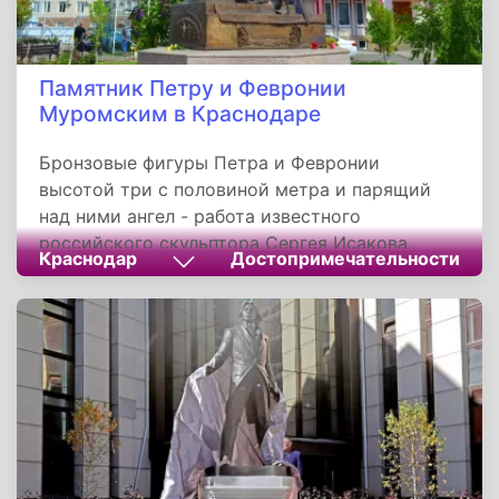
Памятник Петру и Февронии
Муромским в Краснодаре
Бронзовые фигуры Петра и Февронии
высотой три с половиной метра и парящий
над ними ангел - работа известного
российского скульптора Сергея Исакова,
Краснодар
Достопримечательности
который удостоен специальных наград
патриарха России за воплощение темы
православия. Макет данной скульптуры...