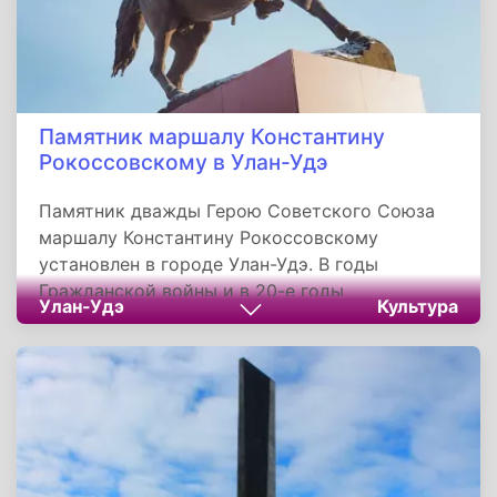
Памятник маршалу Константину
Рокоссовскому в Улан-Удэ
Памятник дважды Герою Советского Союза
маршалу Константину Рокоссовскому
установлен в городе Улан-Удэ. В годы
Гражданской войны и в 20-е годы
Улан-Удэ
Культура
Рокоссовский проходил военную службу в
Бурятии. В 1921 году стал командиром
кавалерийской части, которая разгромила
силы барона Унгерна. При непосредственном
участии Рокоссовского, выполнявшего
обязанности командира 5-й Кубанской
кавалерийской бригады, которая