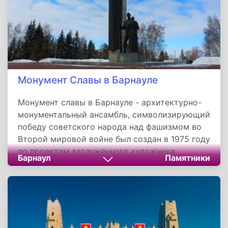
дислоцировалась в Улан-Удэ, было создано
первое в республике национальное воинское
формирование - Бурятский кавалерийский
дивизион. В местном городе Кяхта
Рокоссовский познакомился со своей
будущей женой Юлией Барминой.
Монумент Славы в Барнауле
Монумент славы в Барнауле - архитектурно-
монументальный ансамбль, символизирующий
победу советского народа над фашизмом во
Второй мировой войне был создан в 1975 году
по проектам заслуженного художника,
Барнаул
Памятники
архитектора Петра Миронова и художника-
монументалиста Владимира Добровольского .