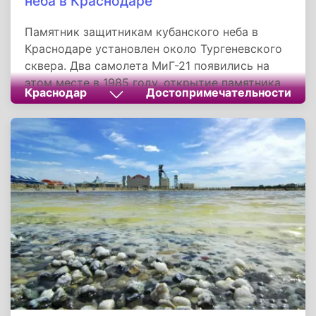
неба в Краснодаре
Памятник защитникам кубанского неба в
Краснодаре установлен около Тургеневского
сквера. Два самолета МиГ-21 появились на
этом месте в 1985 году, открытие памятника
Краснодар
Достопримечательности
было приурочено к 40-летнему юбилею со дня
Победы в Великой Отечественной войне