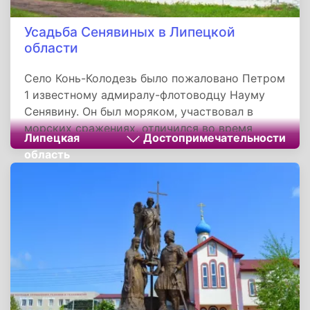
Усадьба Сенявиных в Липецкой
области
Cело Конь-Колодезь было пожаловано Петром
1 известному адмиралу-флотоводцу Науму
Сенявину. Он был моряком, участвовал в
морских сражениях, отличился во время
Липецкая
Достопримечательности
сражений Северной войны 1700-1721 годах
область