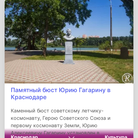
Памятный бюст Юрию Гагарину в
Краснодаре
Каменный бюст советскому летчику-
космонавту, Герою Советского Союза и
первому космонавту Земли, Юрию
Алексеевичу Гагарину установлен в
Краснодар
Культура