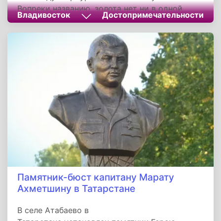
Вопреки названию, золота нет ни в одной
Владивосток
Достопримечательности
детали моста. Он так назван потому, что
пролегает через Золотую бухту.
Памятник-бюст капитану Марату
Ахметшину в Татарстане
В селе Атабаево в