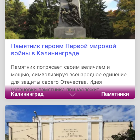
Помимо этого, в городе проводится
фестиваль имени Хворостовского.
Памятник героям Первой мировой
войны в Калининграде
Памятник потрясает своим величием и
мощью, символизируя всенародное единение
для защиты своего Отечества. Идея
установки памятника принадлежит
Калининград
Памятники
Российскому военно-историческому
обществу