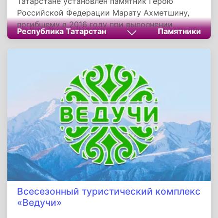
Татарстане установлен памятник Герою
Российской Федерации Марату Ахметшину,
погибшему в 2016 году при выполнении
Республика Татарстан
Памятники
воинского долга в Сирийской Арабской
Республике. Памятник изготовил ростовский
скульптор Анатолий Дементьев. Бюст и
постамент выполнены из литьевого гранита,
общий вес памятника - 2,5 тонны.
Всесезонный туристический комплекс
«Ведучи»