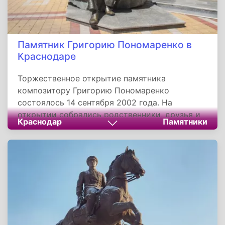
Памятник Григорию Пономаренко в
Краснодаре
Торжественное открытие памятника
композитору Григорию Пономаренко
состоялось 14 сентября 2002 года. На
открытии собрались родственники, друзья и
Краснодар
Памятники
множество поклонников таланта и творчества
Григория Пономаренко. Памятник открывался
лучшими исполнительницами песен
православного композитора - Людмилой
Зыкиной и Вероникой Журавлевой. Кубанский
казачий хор был готов бесконечно в этот
день петь любимые произведения
композитора.