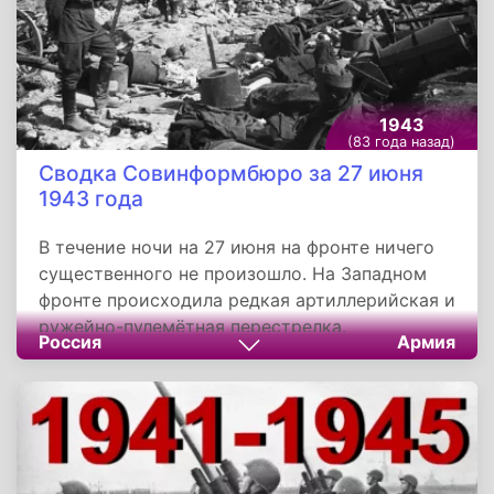
батарей противника.
1943
(83 года назад)
Сводка Совинформбюро за 27 июня
1943 года
В течение ночи на 27 июня на фронте ничего
существенного не произошло. На Западном
фронте происходила редкая артиллерийская и
ружейно-пулемётная перестрелка.
Россия
Армия
Артиллеристы орудийного расчёта сержанта
Медведева заметили группу немецких солдат,
занятых постройкой оборонительных
сооружений. Выкатив орудие на открытую
позицию, расчёт открыл огонь по противнику.
Несколькими снарядами труппа гитлеровцев