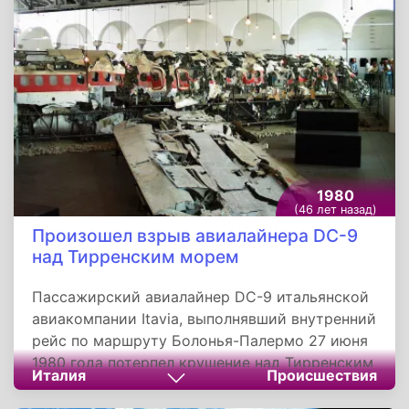
ознаменовав рождение нового государства.
1980
(46 лет назад)
Произошел взрыв авиалайнера DC-9
над Тирренским морем
Пассажирский авиалайнер DC-9 итальянской
авиакомпании Itavia, выполнявший внутренний
рейс по маршруту Болонья-Палермо 27 июня
1980 года потерпел крушение над Тирренским
Италия
Происшествия
морем. Самолет рухнул через 51 минуту после
взлета в 25 километрах от острова Устика,