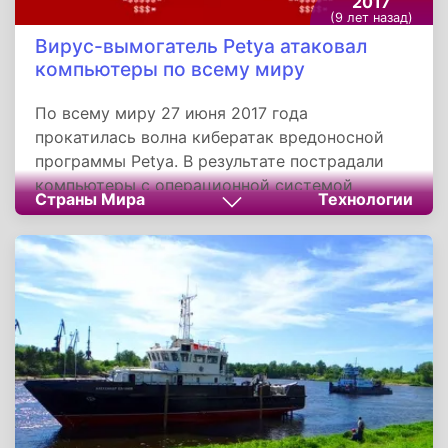
2017
(9 лет назад)
Вирус-вымогатель Petya атаковал
компьютеры по всему миру
По всему миру 27 июня 2017 года
прокатилась волна кибератак вредоносной
программы Petya. В результате пострадали
компьютеры с операционной системой
Страны Мира
Технологии
Windows, при этом, не только персональные,
но и корпоративных пользователей. После
проведенного анализа специалистами
установлено что вирус Petya является
усовершенствованной программой WannaCry,
от которой ранее пострадало огромное число
компьютеров.