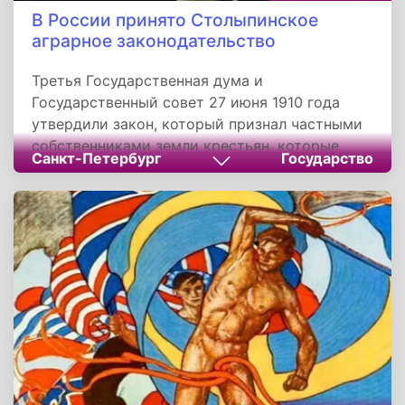
В России принято Столыпинское
аграрное законодательство
Третья Государственная дума и
Государственный совет 27 июня 1910 года
утвердили закон, который признал частными
собственниками земли крестьян, которые
Санкт-Петербург
Государство
входили в состав общин, где земельные
переделы не проводились на протяжении
последних 24 лет. Основой аграрного
законодательства российского правительства
под руководством Петра Аркадьевича
Столыпина стал проект указа «О дополнениях
некоторых положений закона, которые
касаются сельского землепользования и
землеустройства».