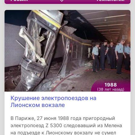
«Союз Т-9». Это была вторая экспедиция
орбитальной научной станции «Салют-7». На
борту корабля находились два члена экипажа:
командир Ляхов Владимир Афанасьевич и
бортинженер Александров Александр
Павлович.
1988
(38 лет назад)
Крушение электропоездов на
Лионском вокзале
В Париже, 27 июня 1988 года пригородный
электропоезд Z 5300 следовавший из Мелена
на подъезде к Лионскому вокзалу не сумел