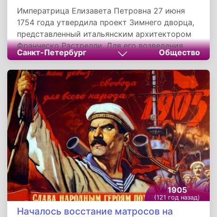
Императрица Елизавета Петровна 27 июня
1754 года утвердила проект Зимнего дворца,
представленный итальянским архитектором
Франческо Растрелли. Для его возведения
Санкт-Петербург
Общество
требовалась сумма около 900 тысяч рублей,
выделенную из денег, собранных с питейной
торговли. На время строительства
императорский двор переехал во временный
деревянный дворец, построенный Растрелли
на углу Невского и Мойки.
1905
(121 год назад)
Началось восстание матросов на