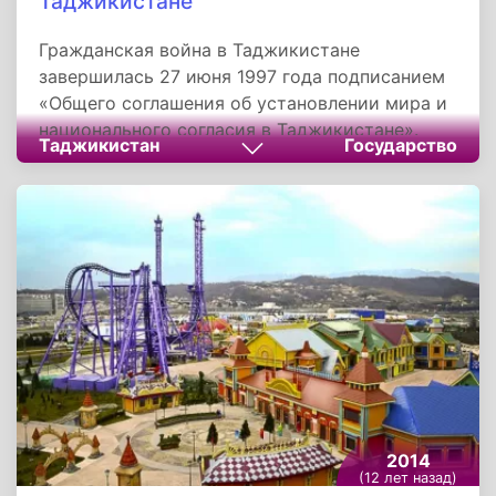
Таджикистане
Гражданская война в Таджикистане
завершилась 27 июня 1997 года подписанием
«Общего соглашения об установлении мира и
национального согласия в Таджикистане».
Таджикистан
Государство
Президентом страны остался Эмомали
Рахмон, однако оппозиция получила места в
парламенте, директорские посты на крупных
предприятиях, а рядовые бойцы сил
оппозиции вошли в состав армии. Начался
процесс возвращения беженцев из
Афганистана. За пять лет конфликта погибло
более 100 тысяч человек, миллионы людей
стали беженцами.
2014
(12 лет назад)