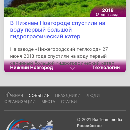
2018
(8 лет назад)
В Нижнем Новгороде спустили на
воду первый большой
гидрографический катер
На заводе «Нижегородский теплоход» 27
июня 2018 года спустили на воду первый
серийный большой гидрографический катер
Нижний Новгород
Технологии
проекта 23040Г «Александр Евланов»,
строящийся в интересах Военно-морского
флота России. Приказом
Главнокомандующего ВМФ адмирала
ГЛАВНАЯ
СОБЫТИЯ
ПРАЗДНИКИ
ЛЮДИ
Владимира Королёва катер назван в честь
ОРГАНИЗАЦИИ
МЕСТА
СТАТЬИ
выдающегося гидрографа Александра
Евланова.
© 2021
RusTeam.media
Российское