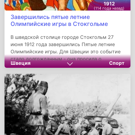
1912
(114 года назад)
Завершились пятые летние
Олимпийские игры в Стокгольме
В шведской столице городе Стокгольм 27
июня 1912 года завершились Пятые летние
Олимпийские игры. Для Швеции это событие
стало долгожданным - она просила о
Швеция
Спорт
проведении у себя Игр с 1894 года.
Специально к Олимпиаде в Стокгольме был
построен большой стадион, названный
Королевским и рассчитанный на 32 тысячи
зрительских мест.