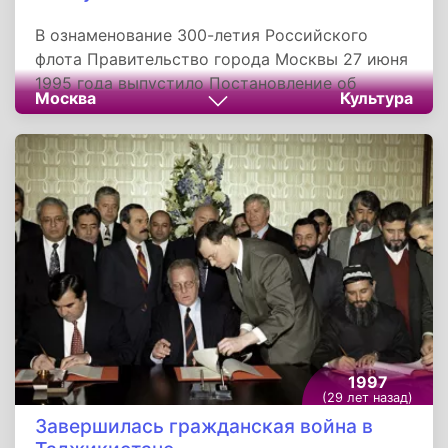
В ознаменование 300-летия Российского
флота Правительство города Москвы 27 июня
1995 года выпустило Постановление об
Москва
Культура
установке памятника Петру I. Строительство
монумента, автором которого стал
знаменитый скульптор Зураб Церетели,
продолжалось почти два года. Памятник
установлен на искусственном насыпном
острове у Берсеневской набережной на
разделе Москвы-реки и Водоотводного
канала.
1997
(29 лет назад)
Завершилась гражданская война в