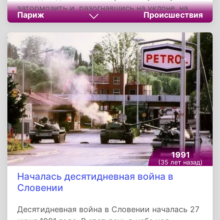
затормозить и, разогнавшись на уклоне, на
Париж
Происшествия
большой скорости врезался в голову
стоявшего у платформы переполненного
состава. В результате страшной катастрофы
погибли 56 человек, 57 получили ранения.
Одной из первопричин трагедии стал
самовольный срыв стоп-крана одной из
пассажирок.
1991
(35 лет назад)
Началась десятидневная война в
Словении
Десятидневная война в Словении началась 27