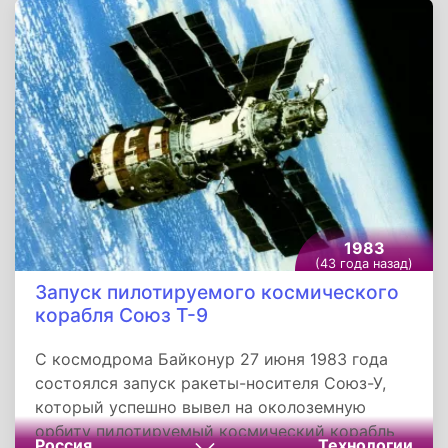
разломившись на две части. Погибли все
находившиеся на его борту 81 человек.
1983
(43 года назад)
Запуск пилотируемого космического
корабля Союз Т-9
С космодрома Байконур 27 июня 1983 года
состоялся запуск ракеты-носителя Союз-У,
который успешно вывел на околоземную
орбиту пилотируемый космический корабль
Россия
Технологии