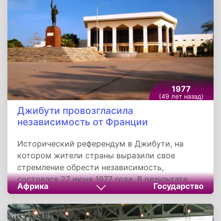
Остатки этих дивизий приняли ультиматум
Советского Командования о капитуляции,
прекратили сопротивление и сложили
оружие. По предварительным данным,
сдалось в плен свыше 10.000 немецких солдат
и офицеров.
1977
(49 лет назад)
Джибути провозгласила
независимость от Франции
Исторический референдум в Джибути, на
котором жители страны выразили свое
стремление обрести независимость,
состоялся 27 июня 1977 года. В результате
Африка
Государство
волеизъявления народа, большинством
проголосовавшего за самостоятельность,
независимость была провозглашена,