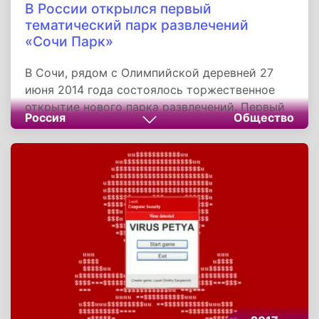
В России открылся первый
тематический парк развлечений
«Сочи Парк»
В Сочи, рядом с Олимпийской деревней 27
июня 2014 года состоялось торжественное
открытие нового парка развлечений. Первый
Россия
Общество
тематический парк России появился на
территории Адлерского района в
Имеретинской низменности. Кульминацией
церемонии стало выступление всемирно
известной труппы «Цирк Дю Солей».
Уникальную постановку под названием
«Футуристическая сказка» могли увидеть все,
купившие входные билеты. Завершил шоу
грандиозный фейерверк.