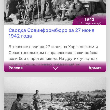
1942
(84 года назад)
Сводка Совинформбюро за 27 июня
1942 года
В течение ночи на 27 июня на Харьковском и
Севастопольском направлениях наши войска
вели бои с противником. На других участках
фронта существенных изменений не
Россия
Армия
произошло. Наши герои - бойцы и командиры,
защищающие Севастополь, - наносят
огромные потери немецко-фашистским
войскам. В течение дня только огнём нашей
артиллерии рассеяно и уничтожено до полка
немецкой пехоты, уничтожено 3
артиллерийские и несколько миномётных