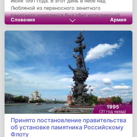
июня 1991 года. В этот день в небе над
Любляной из переносного зенитного
ракетного комплекса был сбит югославский
Словения
Армия
вертолет Ми-8. В тот же день югославские
десантники установили контроль за
аэропортом Брник. Выступившая из
хорватского Вараждина колонна 32-й
механизированной бригады Югославской
армии была блокирована баррикадой из
тракторов на мосту через реку Драва в
районе Орможа.
1995
(31 год назад)
Принято постановление правительства
об установке памятника Российскому
Флоту