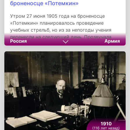
броненосце «Потемкин»
Утром 27 июня 1905 года на броненосце
«Потемкин» планировалось проведение
учебных стрельб, но из за непогоды учения
перенесли на следующий день. Прозвучала
Россия
Армия
команда построения на обед, где морякам был
предложен борщ приготовленный с
использованием испорченного мяса.
Возмущенные матросы отказались от обеда и
вскоре бойкот перерос в открытое
выступление против офицеров,
завершившееся захватом боевого корабля
матросами.
1910
(116 лет назад)