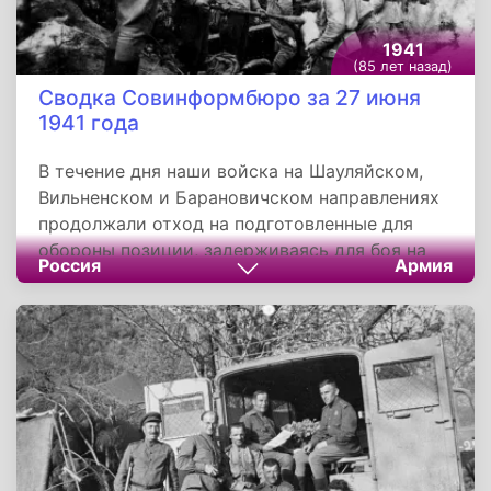
1941
(85 лет назад)
Сводка Совинформбюро за 27 июня
1941 года
В течение дня наши войска на Шауляйском,
Вильненском и Барановичском направлениях
продолжали отход на подготовленные для
обороны позиции, задерживаясь для боя на
Россия
Армия
промежуточных рубежах. Боевые действия
наших войск на этих направлениях носили
характер ожесточённых столкновений. На
отдельных направлениях и участках наши
части переходили в контратаки, нанося
противнику большое поражение.