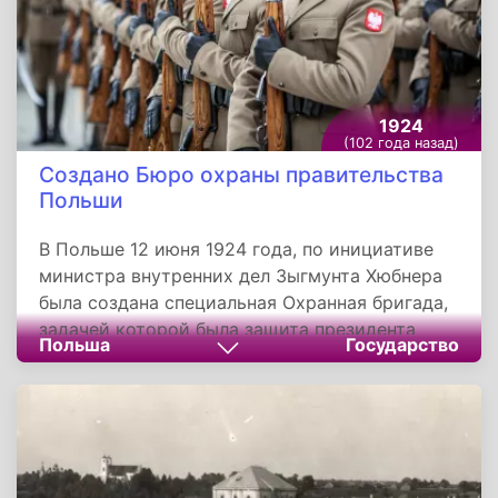
1924
(102 года назад)
Создано Бюро охраны правительства
Польши
В Польше 12 июня 1924 года, по инициативе
министра внутренних дел Зыгмунта Хюбнера
была создана специальная Охранная бригада,
задачей которой была защита президента
Польша
Государство
страны. Поводом для ее создания послужило
убийство главы государства Габриэля
Нарутовича, который был застрелен спустя
всего 5 дней после инаугурации.