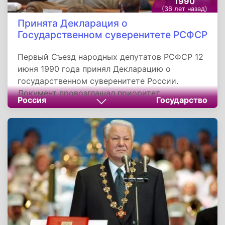
1990
(36 лет назад)
Принята Декларация о
Государственном суверенитете РСФСР
Первый Съезд народных депутатов РСФСР 12
июня 1990 года принял Декларацию о
государственном суверенитете России.
Документ провозглашал приоритет
Россия
Государство
Конституции РСФСР над законами Советского
Союза. Вслед за этим о своем суверенитете
объявили все советские республики. Кроме
того, важной вехой в укреплении российской
государственности стало принятие нового
названия страны - Российская Федерация.