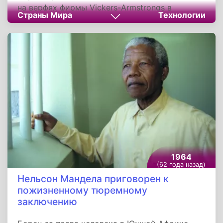
на верфях фирмы Vickers-Armstrongs в
Страны Мира
Технологии
Барроу-ин-Фернесс. За прототип была взята
субмарина ВМС США типа «Скипджек».
Подлодка была построена в Великобритании,
но с использованием американских
технологий в части атомной энергетической
установки. Строительство корабля стало
возможным в результате договора о
совместной защите между Великобританией и
США, заключенного в 1958 году.
1964
(62 года назад)
Нельсон Мандела приговорен к
пожизненному тюремному
заключению