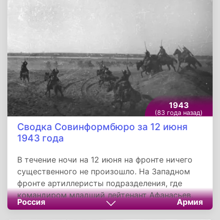
ранеными. На другом участке
разведывательный отряд лейтенанта Беренко
под прикрытием артиллерийского и
миномётного огня ворвался в немецкие
блиндажи и уничтожил более 50 гитлеровцев.
1943
(83 года назад)
Сводка Совинформбюро за 12 июня
1943 года
В течение ночи на 12 июня на фронте ничего
существенного не произошло. На Западном
фронте артиллеристы подразделения, где
командиром младший лейтенант Афанасьев,
Россия
Армия
рассеяли и частью уничтожили до роты
пехоты противника. Снайперы Н-ской части