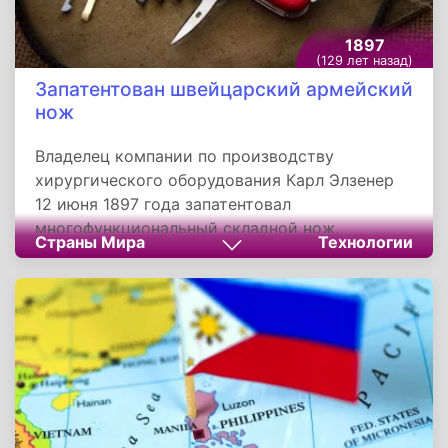
1897
(129 лет назад)
Запатентован швейцарский армейский
нож
Владелец компании по производству
хирургического оборудования Карл Элзенер
12 июня 1897 года запатентовал
многофункциональный складной нож,
Страны Мира
Технологии
оснащенный клинком и несколькими
дополнительными инструментами, такими как
отвертки, открывалки, штопор. Сегодня это
устройство известно как Швейцарский
армейский многофункциональный нож.