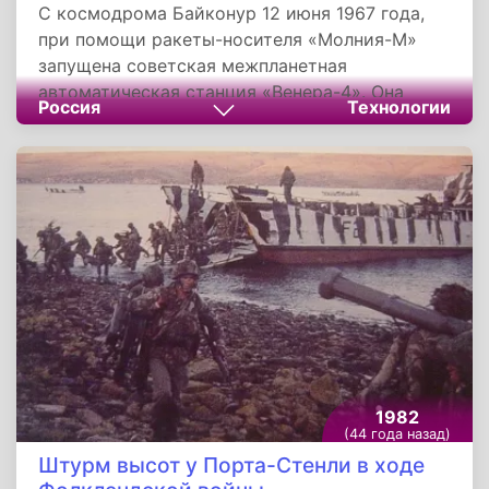
С космодрома Байконур 12 июня 1967 года,
при помощи ракеты-носителя «Молния-М»
запущена советская межпланетная
автоматическая станция «Венера-4». Она
Россия
Технологии
была значительно совершеннее своих
предшественниц, прежде всего в отношении
системы терморегулирования и конструкции
спускаемого аппарата, сумевшего преодолеть
более чем трехсоткратные перегрузки. С ее
помощью было установлено отсутствие на
планете Венера магнитного поля и
радиационных поясов, был также определен
состав атмосферы.
1982
(44 года назад)
Штурм высот у Порта-Стенли в ходе