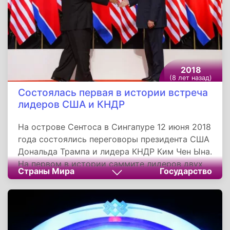
2018
(8 лет назад)
Состоялась первая в истории встреча
лидеров США и КНДР
На острове Сентоса в Сингапуре 12 июня 2018
года состоялись переговоры президента США
Дональда Трампа и лидера КНДР Ким Чен Ына.
На первом в истории саммите лидеров двух
Страны Мира
Государство
стран, стороны обсудили вопросы полной
денуклеаризации и гарантий мира на
Корейском полуострове, а также
нормализацию американо-северокорейских
отношений.