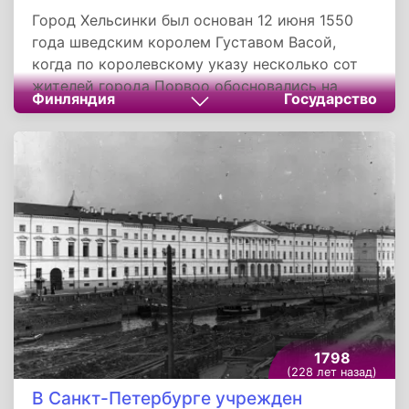
Город Хельсинки был основан 12 июня 1550
года шведским королем Густавом Васой,
когда по королевскому указу несколько сот
жителей города Порвоо обосновались на
Финляндия
Государство
территории нынешнего городского района
Арабиа. Однако оказалось, что место было
выбрано неудачно - гавань была слишком
мелкой, и в результате город был перенесен в
район нынешней Рыночной площади. Так
возникло два населенных пункта:
Гельсингфорс и Гаммельстадт - в буквальном
переводе - старый город, но со временем они
вновь слились в один город.
1798
(228 лет назад)
В Санкт-Петербурге учрежден