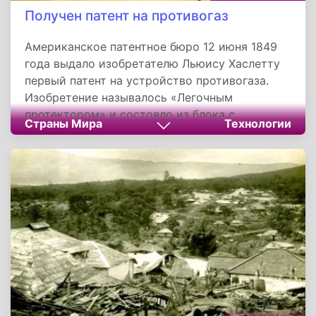
Получен патент на противогаз
Американское патентное бюро 12 июня 1849
года выдало изобретателю Льюису Хаслетту
первый патент на устройство противогаза.
Изобретение называлось «Легочным
протектором» и состояло из блока с
Страны Мира
Технологии
клапанами на вдох-выдох и войлочного
фильтра, подсоединяемого непосредственно
или через трубку к этому блоку. Последний
мог крепиться к носу или ко рту.