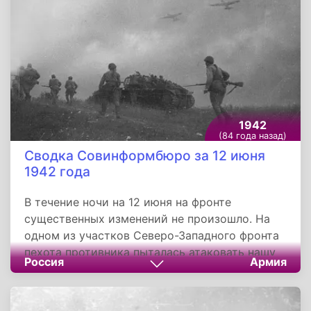
1942
(84 года назад)
Сводка Совинформбюро за 12 июня
1942 года
В течение ночи на 12 июня на фронте
существенных изменений не произошло. На
одном из участков Северо-Западного фронта
пехота противника пыталась атаковать нашу
Россия
Армия
часть. Метким огнём миномётчиков
командира Лысенкова немцы были рассеяны и
отступили, потеряв до 200 человек убитыми и