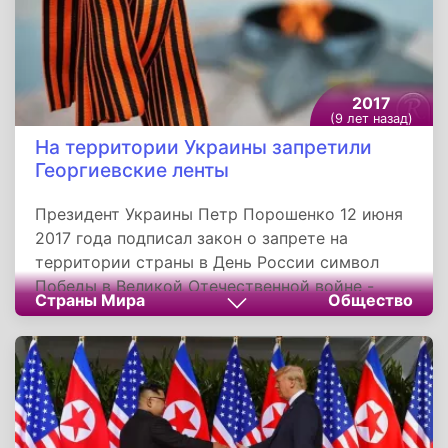
2017
(9 лет назад)
На территории Украины запретили
Георгиевские ленты
Президент Украины Петр Порошенко 12 июня
2017 года подписал закон о запрете на
территории страны в День России символ
Победы в Великой Отечественной войне -
Страны Мира
Общество
георгиевскую ленточку. Теперь ее
изготовление, ношение или пропаганда на
украинской территории карается штрафом в
размере до 2550 гривен, а в случае
повторного нарушения - вплоть до ареста.