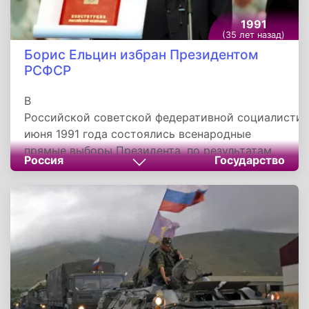
1991
(35 лет назад)
Борис Ельцин избран Президентом
РСФСР
В
Российской советской федеративной социалистич
июня 1991 года состоялись всенародные
прямые выборы Президента, по результатам
Россия
Государство
которых победу одержал Борис Ельцин,
набравший 57,3 % голосов избирателей.
Вместе с ним был избран вице-президент
России, которым стал Александр Руцкой. В
голосовании приняли участие 79 498 240
жителей страны.