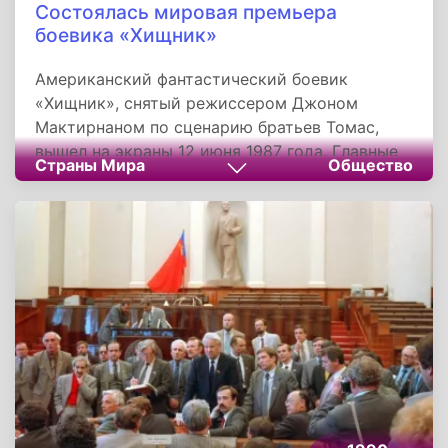
Состоялась мировая премьера
боевика «Хищник»
Американский фантастический боевик
«Хищник», снятый режиссером Джоном
Мактирнаном по сценарию братьев Томас,
вышел на экраны 12 июня 1987 года. Главные
Страны Мира
Общество
роли в фильме исполнили Арнольд
Шварценеггер, Карл Уэзерс, Эльпидия
Каррильо, Джесси Вентура. Съемки фильма
проводились в джунглях южной Мексики,
рядом с Паленке и Пуэрто-Вальярта.