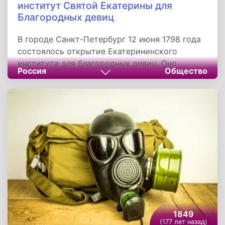
институт Святой Екатерины для
Благородных девиц
В городе Санкт-Петербург 12 июня 1798 года
состоялось открытие Екатерининского
института для благородных девиц. Оно
Россия
Общество
предназначалось для дочерей потомственных
дворян, которые имели офицерский чин или
соответствующий чин по Табели о рангах и
находилось в ведении Канцелярии
императрицы Марии Федоровны. Поначалу
институт размещался в старом одноэтажном
доме, так называемом Итальянском дворце.
Позже для него было построено новое здание
на Фонтанке.
1849
(177 лет назад)