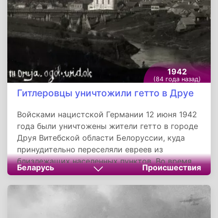
1942
(84 года назад)
Гитлеровцы уничтожили гетто в Друе
Войсками нацистской Германии 12 июня 1942
года были уничтожены жители гетто в городе
Друя Витебской области Белоруссии, куда
принудительно переселяли евреев из
близлежащих населенных пунктов. Во время
Беларусь
Происшествия
«акции» погибло 1318 евреев, чудом спаслись
только несколько человек. Во время
расстрелов узники оказали сопротивление и
подожгли гетто в разных местах.