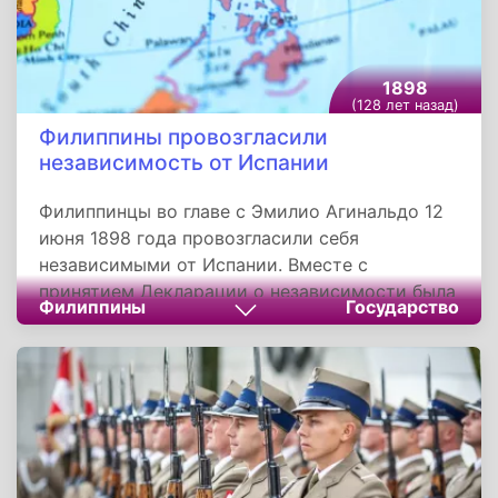
1898
(128 лет назад)
Филиппины провозгласили
независимость от Испании
Филиппинцы во главе с Эмилио Агинальдо 12
июня 1898 года провозгласили себя
независимыми от Испании. Вместе с
принятием Декларации о независимости была
Филиппины
Государство
провозглашена Первая Филиппинская
республика. Испания и Соединенные Штаты не
признали независимость Филиппин. Это
привело к Филиппино-американской войне,
которую выиграли Соединенные Штаты. США
оккупировали Филиппины, Первая республика
была распущена.