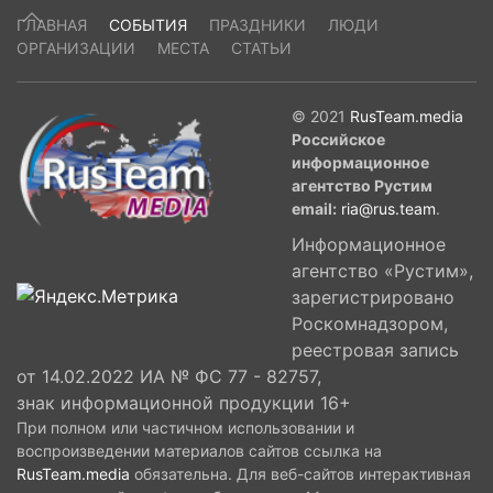
Турции Реджеп Эрдоган, Азербайджана
ГЛАВНАЯ
СОБЫТИЯ
ПРАЗДНИКИ
ЛЮДИ
Ильхам Алиев, Украины Петр Порошенко,
ОРГАНИЗАЦИИ
МЕСТА
СТАТЬИ
Сербии Александр Вучич, премьер Болгарии
Бойко Борисов, которые открыли
символический вентиль.
© 2021
RusTeam.media
Российское
информационное
агентство Рустим
email:
ria@rus.team
.
Информационное
агентство «Рустим»,
зарегистрировано
Роскомнадзором,
реестровая запись
от 14.02.2022 ИА № ФС 77 - 82757,
знак информационной продукции 16+
При полном или частичном использовании и
воспроизведении материалов сайтов ссылка на
RusTeam.media
обязательна. Для веб-сайтов интерактивная