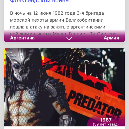
Фолклендской войны
В ночь на 12 июня 1982 года 3-я бригада
морской пехоты армии Великобритании
пошла в атаку на занятые аргентинскими
войсками высоты Маунт-Гарриет, Ту-Систерз
Аргентина
Армия
и Маунт-Лонгдон. К утру все высоты были
заняты, хотя не во всех случаях это оказалось
легко. Через два дня 5-я пехотная бригада
атаковала высоты Маунт-Тамблдаун,
Уайрлесс-Ридж и Маунт-Уильям. Несмотря на
недостаточную подготовку, Уэльские и
Шотландские стрелки выполнили свои задачи,
а батальону гуркхов даже не пришлось
вступить в бой.
1987
(39 лет назад)