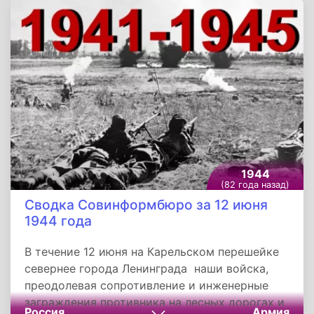
за сутки уничтожили 80 немецких солдат и
офицеров. Снайперы тт. Клевцов, Петров и
Теникашвили истребили по два гитлеровца
каждый.
1944
(82 года назад)
Сводка Совинформбюро за 12 июня
1944 года
В течение 12 июня на Карельском перешейке
севернее города Ленинграда наши войска,
преодолевая сопротивление и инженерные
заграждения противника на лесных дорогах и
Россия
Армия