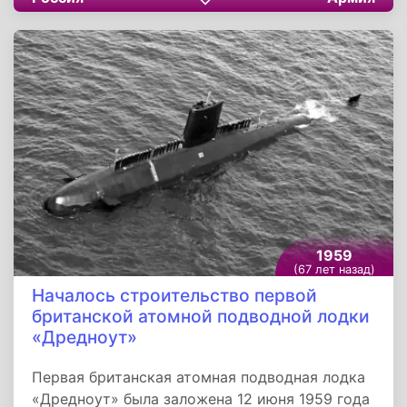
межозёрных дефиле, продолжали вести
наступательные бои, в ходе которых овладели
важными узлами обороны финнов Кивеннапа,
Райвола, а также заняли более 30 других
населённых пунктов.
1959
(67 лет назад)
Началось строительство первой
британской атомной подводной лодки
«Дредноут»
Первая британская атомная подводная лодка
«Дредноут» была заложена 12 июня 1959 года