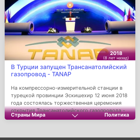
2018
(8 лет назад)
В Турции запущен Трансанатолийский
газопровод - TANAP
На компрессорно-измерительной станции в
турецкой провинции Эскишехир 12 июня 2018
года состоялась торжественная церемония
открытия Трансанатолийского газопровода -
Страны Мира
Политика
TANAP. Он предназначенный для
транспортировки газа из Азербайджана в
Европу. В мероприятии участвовали лидеры