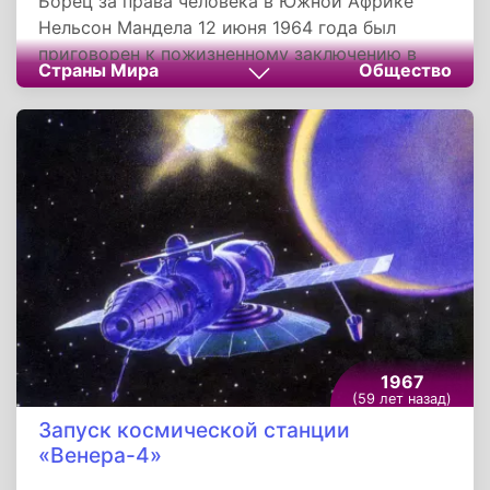
Борец за права человека в Южной Африке
Нельсон Мандела 12 июня 1964 года был
приговорен к пожизненному заключению в
Страны Мира
Общество
тюрьме Роббен Айленд, за вооруженное
сопротивление властям и проведение акций
саботажа. На суде правозащитник заявил, что
его судят за стремление построить
демократическое общество в ЮАР, где все
расы и народы жили бы в мире и гармонии.
1967
(59 лет назад)
Запуск космической станции
«Венера-4»