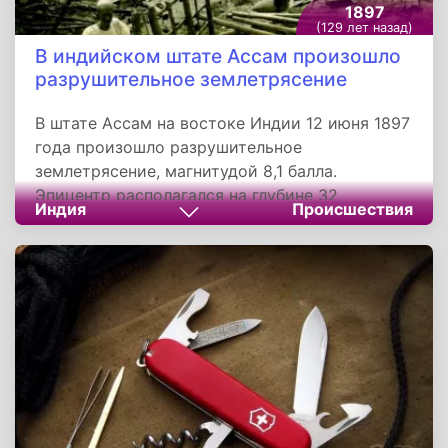
1897
(129 лет назад)
В индийском штате Ассам произошло
разрушительное землетрясение
В штате Ассам на востоке Индии 12 июня 1897
года произошло разрушительное
землетрясение, магнитудой 8,1 балла.
Эпицентр располагался на глубине 32
Индия
Происшествия
километров. Подземные толчки оставили в
руинах каменные здания на площади 390 000
квадратных километров, а всего затронуло
населенные пункты от Бирмы до Нью-Дели.
Учитывая масштабы землетрясения,
смертность была не так высока, погибло не
более 1 500 человек, но материальный ущерб
был катастрофическим.