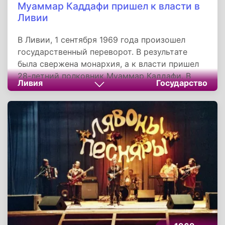
Муаммар Каддафи пришел к власти в
Ливии
В Ливии, 1 сентября 1969 года произошел
государственный переворот. В результате
была свержена монархия, а к власти пришел
28-летний полковник Муаммар Каддафи. В
Ливия
Государство
1977 году состоялось преобразование
Ливийской республики в Социалистическую
Народную Ливийскую Арабскую Джамахирию.