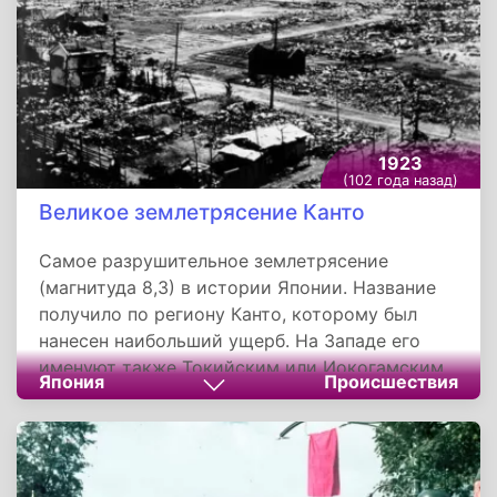
реки Малки и ее притоков. Балкария, которая
была разделена на пять горских обществ,
занимала в основном горные и высокогорные
районы современной республики.
1923
(102 года назад)
Великое землетрясение Канто
Самое разрушительное землетрясение
(магнитуда 8,3) в истории Японии. Название
получило по региону Канто, которому был
нанесен наибольший ущерб. На Западе его
именуют также Токийским или Иокогамским,
Япония
Происшествия
поскольку оно практически полностью
разрушило Токио и Иокогаму.