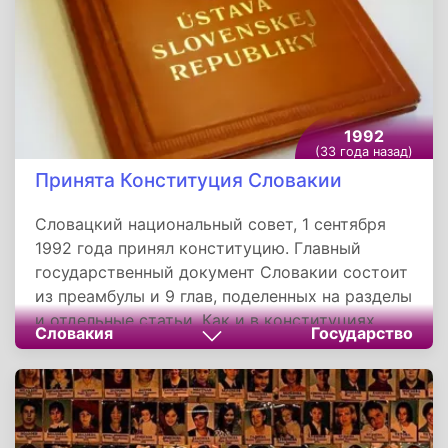
проверили документы Виктора Ногина и
Геннадия Куринного, которые на тот момент
были живы, после чего хладнокровно
расстреляли журналистов и разграбили
автомобиль.
1992
(33 года назад)
Принята Конституция Словакии
Словацкий национальный совет, 1 сентября
1992 года принял конституцию. Главный
государственный документ Словакии состоит
из преамбулы и 9 глав, поделенных на разделы
и отдельные статьи. Как и в конституциях
Словакия
Государство
других стран мира в главном законе Словакии
утверждаются основные права и свободы
человека, декларируется независимость и
суверенность государства. Особенностью же
словацкой конституции является ее