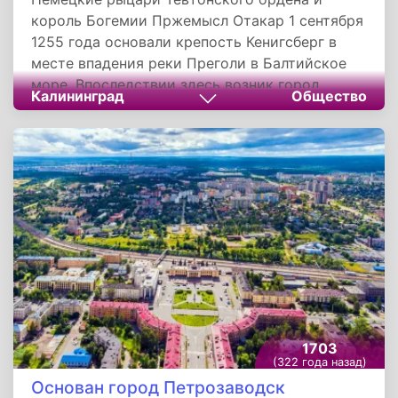
король Богемии Пржемысл Отакар 1 сентября
1255 года основали крепость Кенигсберг в
месте впадения реки Преголи в Балтийское
море. Впоследствии здесь возник город,
Калининград
Общество
который носил это имя более семи столетий.
Первоначально замок был деревянным, но в
1257 году началось строительство каменного,
вернее, кирпичного замка.
1703
(322 года назад)
Основан город Петрозаводск