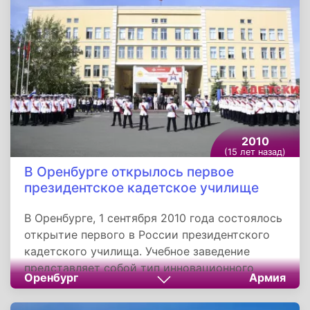
день в спортзале произошли взрывы и пожар,
после чего произошло частичное обрушение
здания. Заложники начали выбегать из школы,
и силами ЦСН ФСБ был предпринят штурм. В
результате этого чудовищного теракта
погибло 334 человека, в том числе 186 детей.
2010
(15 лет назад)
В Оренбурге открылось первое
президентское кадетское училище
В Оренбурге, 1 сентября 2010 года состоялось
открытие первого в России президентского
кадетского училища. Учебное заведение
представляет собой тип инновационного
Оренбург
Армия
образовательного учреждения, целью
которого является подготовка всесторонне