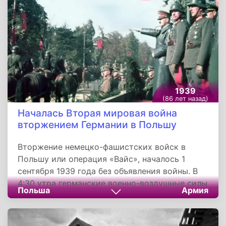
1939
(86 лет назад)
Началась Вторая мировая война
вторжением Германии в Польшу
Вторжение немецко-фашистских войск в
Польшу или операция «Вайс», началось 1
сентября 1939 года без объявления войны. В
4:30 утра германские военно-воздушные силы
Польша
Армия
нанесли удар по польским аэродромам,
броненосец «Шлезвиг-Гольштейн» открыл
огонь по военно-транзитному складу на