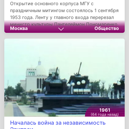
Открытие основного корпуса МГУ с
праздничным митингом состоялось 1 сентября
1953 года. Ленту у главного входа перерезал
министр культуры Пантелеймон Пономаренко.
Москва
Общество
В полдень в университете начались первые
занятия. Согласно данным газеты «Аргументы
и Факты», на строительство Главного здания
МГУ было потрачено из бюджета 2 631 200
000 тысяч советских рублей, что примерно
соответствовало стоимости строительства
небольшого города из пятиэтажных панельных
домов на 40 тысяч жителей.
1961
(64 года назад)
Началась война за независимость