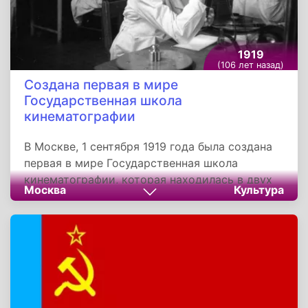
1919
(106 лет назад)
Создана первая в мире
Государственная школа
кинематографии
В Москве, 1 сентября 1919 года была создана
первая в мире Государственная школа
кинематографии, которая находилась в двух
Москва
Культура
комнатах бывшей частной квартиры на углу
Советской площади и Тверской улицы. Был
объявлен набор в единственную мастерскую
кинонатурщиков, так называли актёров.
Студентов обучали таким дисциплинам, как
эмоциональная пластика, пляска, мимическая
выразительность, фехтование, акробатика,