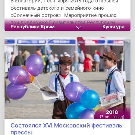
В Евпатории, 1 сентября 2018 года открылся
фестиваль детского и семейного кино
«Солнечный остров». Мероприятие прошло
при поддержке Правительства Республики
Республика Крым
Культура
Крым. Открытие состоялось при участии
народного артиста Российской Федерации
Дмитрия Харатьяна. В рамках церемонии
открытия фестиваля была представлена
премьерная программа «Магия кино».
2018
(7 лет назад)
Состоялся XVI Московский фестиваль
прессы