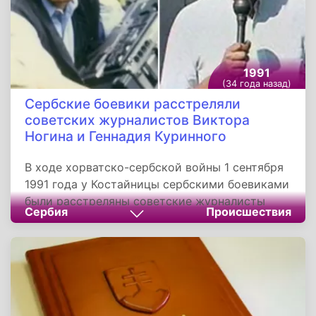
1991
(34 года назад)
Сербские боевики расстреляли
советских журналистов Виктора
Ногина и Геннадия Куринного
В ходе хорватско-сербской войны 1 сентября
1991 года у Костайницы сербскими боевиками
были расстреляны советские журналисты
Сербия
Происшествия
Виктор Ногин и Геннадий Куринной.
Журналисты направлялись на позиции сербов
для съемки репортажа накануне готовящегося
наступления сербских сил. Автомобиль с
советскими журналистами был обстрелян из
засады, после остановки машины сербы