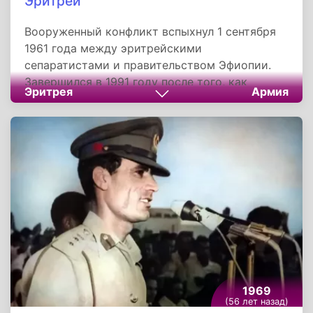
Эритреи
Вооруженный конфликт вспыхнул 1 сентября
1961 года между эритрейскими
сепаратистами и правительством Эфиопии.
Завершился в 1991 году после того, как
Эритрея
Армия
Революционно-демократический фронт
эфиопских народов и другие вооруженные
группировки свергли правительство
президента Эфиопии Менгисту Хайле
Мариама, который бежал из страны.
Референдум прошел 25 апреля 1993 года, а
через два дня было объявлено о
независимости государства.
1969
(56 лет назад)