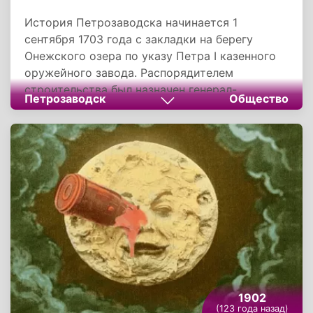
История Петрозаводска начинается 1
сентября 1703 года с закладки на берегу
Онежского озера по указу Петра I казенного
оружейного завода. Распорядителем
строительства был назначен генерал-
Петрозаводск
Общество
губернатор Санкт-Петербурга князь
Александр Меншиков. Место нового
производства выбрала специальная
экспедиция, организованная Рудным приказом
«для прииску руд» в Олонецком уезде.
1902
(123 года назад)