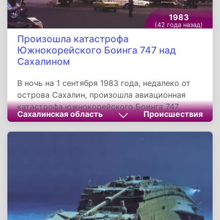
1983
(42 года назад)
Произошла катастрофа
Южнокорейского Боинга 747 над
Сахалином
В ночь на 1 сентября 1983 года, недалеко от
острова Сахалин, произошла авиационная
катастрофа южнокорейского Боинга 747.
Сахалинская область
Происшествия
Пассажирский самолет выполнял регулярный
рейс по маршруту Нью-Йорк - Сеул, но сбился
с курса и вторгся в воздушное пространство
СССР, где был сбит вылетевшим на перехват
советским истребителем. В результате
погибли все находившиеся на борту 269
человек.