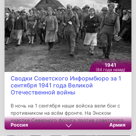
польской военно-морской базе Вестерплатте
под Данцигом. С этого началась Вторая
мировая война.
1941
(84 года назад)
Сводки Советского Информбюро за 1
сентября 1941 года Великой
Отечественной войны
В ночь на 1 сентября наши войска вели бои с
противником на всём фронте. На Энском
участке Северного фронта против советского
Россия
Армия
полка враг бросил немецкую дивизию «СС» и
белофинскую бригаду. Красноармейцы