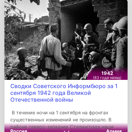
мужественно оборонялись и срывали все
планы немецкого командования. Вскоре к
нашему полку присоединилась ещё одна
часть.
1942
(83 года назад)
Сводки Советского Информбюро за 1
сентября 1942 года Великой
Отечественной войны
В течение ночи на 1 сентября на фронтах
существенных изменений не произошло. В
районе северо-западнее Сталинграда наши
Россия
Армия