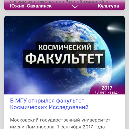
значимых полководцев Второй мировой и
Южно-Сахалинск
Культура
Великой Отечественной войн, автору
операции по освобождению Южного Сахалина
и Курильских островов Александру
Василевскому. Мероприятие прошло в
преддверии 70-летия окончания войны на
Дальнем Востоке и освобождения Южного
Сахалина и Курил от японских милитаристов.
2017
(8 лет назад)
В МГУ открылся факультет
Космических Исследований
Московский государственный университет
имени Ломоносова, 1 сентября 2017 года