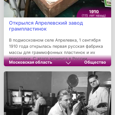
1910
(115 лет назад)
Открылся Апрелевский завод
грампластинок
В подмосковном селе Апрелевка, 1 сентября
1910 года открылась первая русская фабрика
массы для граммофонных пластинок и их
прессовки. С этого момента в России
Московская область
Общество
наладили производство грампластинок.
Позднее, предприятие, построенное двумя
немецкими предпринимателями, финансистом
и специалист по звукозаписи, получило
название Апрелевский завод грампластинок.