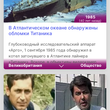
1985
(40 лет назад)
В Атлантическом океане обнаружены
обломки Титаника
Глубоководный исследовательский аппарат
«Арго», 1 сентября 1985 года обнаружил в
котел затонувшего в Атлантике лайнера
«Титаник». Вскоре, в объективы видеокамер
Великобритания
Общество
попала носовая часть судна. Большой
неожиданностью оказалось то, что нос и
корма отстоят друг от друга на 600 метров,
хотя считалось, что корабль затонул целиком.