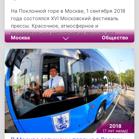
На Поклонной горе в Москве, 1 сентября 2018
года состоялся XVI Московский фестиваль
прессы. Красочное, атмосферное и
познавательное мероприятие прошло под
Москва
Общество
лозунгом «Встречай то, о чем читаешь!», что
наиболее точно передает суть фестиваля и
вызывает неподдельный интерес у читателей.
2018
(7 лет назад)