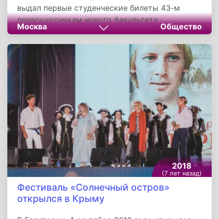
выдал первые студенческие билеты 43-м
первокурсникам нового факультета
Москва
Общество
космических исследований. В Церемонии
приняли участие ректор МГУ академик
Виктор Садовничий, декан факультета
космических исследований Василий Сазонов,
дважды Герой СССР, руководитель полета
российского сегмента Международной
космической станции Владимир Соловьев и
Исполнительный директор по персоналу
Госкорпорации «РОСКОСМОС» Алла
Вучкович.
2018
(7 лет назад)
Фестиваль «Солнечный остров»
открылся в Крыму