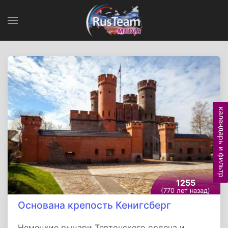
календарь и фильтр
1255
(770 лет назад)
Основана крепость Кенигсберг
Немецкие рыцари Тевтонского ордена и