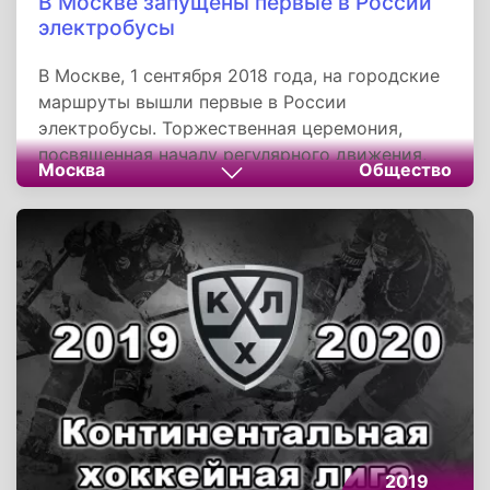
В Москве запущены первые в России
электробусы‍
В Москве, 1 сентября 2018 года, на городские
маршруты вышли первые в России
электробусы. Торжественная церемония,
посвященная началу регулярного движения,
Москва
Общество
прошла у главного входа ВДНХ, при участии
мэра столицы Сергея Собянина. Электробус
начал курсировать по маршруту N 73 «6-й
микрорайон Бибирева - ВДНХ». Как и при
запуске МЦК, в первый месяц проезд в
электробусах будет бесплатным.
2019