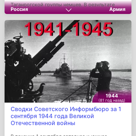
Таганрогской группы немцев. В результате
Россия
Армия
наступления наших войск и ликвидации
Таганрогской группы противника разгромлены
17, 111, 294 пехотные и 15авиаполевая
немецкие дивизии. Нанесено тяжёлое
поражение 304, 306, 336 пехотными 13
танковой дивизиям противника.
1944
(81 год назад)
Сводки Советского Информбюро за 1
сентября 1944 года Великой
Отечественной войны