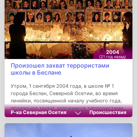
экологическая ориентированность: целый ее
раздел посвящен экологическим правам
человека.
2004
(21 год назад)
Произошел захват террористами
школы в Беслане
Утром, 1 сентября 2004 года, в школе № 1
города Беслан, Северной Осетии, во время
линейки, посвященной началу учебного года,
произошел захват заложников террористами.
Р-ка Северная Осетия
Происшествия
В течение двух с половиной дней боевики
удерживали в заминированном здании 1 128
человек в тяжелейших условиях. На третий