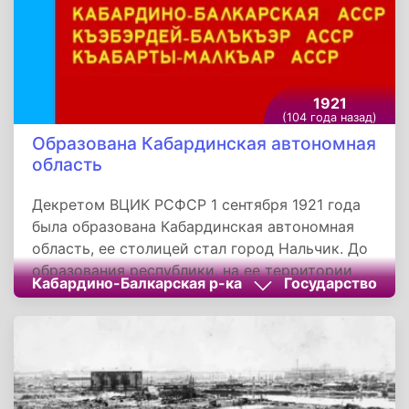
развитие тела и гимнастика чувств. Учебная
аппаратура отсутствовала, и студентам
приходилась играть за рамой с регулируемым
размером, имитирующей киноэкран.
1921
(104 года назад)
Образована Кабардинская автономная
область
Декретом ВЦИК РСФСР 1 сентября 1921 года
была образована Кабардинская автономная
область, ее столицей стал город Нальчик. До
образования республики, на ее территории
Кабардино-Балкарская р-ка
Государство
были расположены две исторические области
- Кабарда и Балкария. Кабарда состояла из
двух княжеств: Большая Кабарда и Малая
Кабарда, и занимала равнинную и предгорную
часть современной республики, а также
горную и высокогорную зону в верховьях