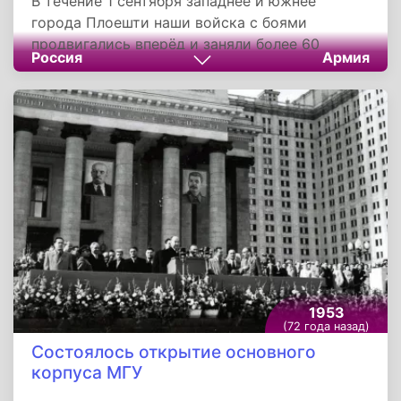
В течение 1 сентября западнее и южнее
города Плоешти наши войска с боями
продвигались вперёд и заняли более 60
Россия
Армия
населённых пунктов, в числе которых крупные
населённые пункты Катина, Неделя,
Дэрмэнешти, Бекенешти, Бужорянка, Жойца,
Тынтова и железнодорожные станции
Прахова, Кривина.
1953
(72 года назад)
Состоялось открытие основного
корпуса МГУ