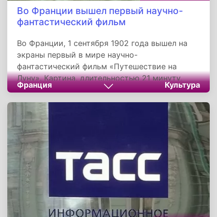
Во Франции вышел первый научно-
фантастический фильм
Во Франции, 1 сентября 1902 года вышел на
экраны первый в мире научно-
фантастический фильм «Путешествие на
Луну». Картина, длительностью 21 минуту,
Франция
Культура
стала одним из самых знаменитых работ
режиссера Жоржа Мельеса. Немая
короткометражная комедия, пародирует
сюжеты романов Жюля Верна «Из пушки на
Луну» и Герберта Уэллса «Первые люди на
Луне».