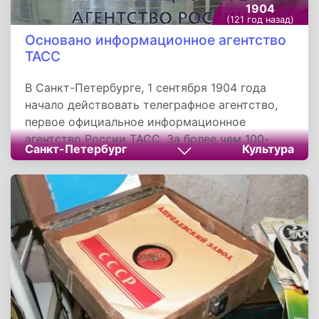
1904
(121 год назад)
Основано информационное агентство
ТАСС
В Санкт-Петербурге, 1 сентября 1904 года
начало действовать телеграфное агентство,
первое официальное информационное
агентство России ТАСС. За более чем 100-
Санкт-Петербург
Культура
летнюю историю агентство стало одной из
самых авторитетных мировых
информационных структур. Почти 2 тысячи
сотрудников в режиме реального времени
создают объективную и целостную картину
дня. Ежедневно ТАСС публикует около 1,5
тысяч сообщений и более 500 собственных
снимков от корреспондентов в России и за
рубежом.