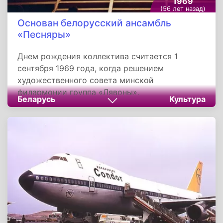
1969
(56 лет назад)
Основан белорусский ансамбль
«Песняры»
Днем рождения коллектива считается 1
сентября 1969 года, когда решением
художественного совета минской
филармонии группа «Лявоны»,
Беларусь
Культура
первоначальное название коллектива,
получила право называться вокально-
инструментальным ансамблем, который
изначально позиционировался как
фольклорный.