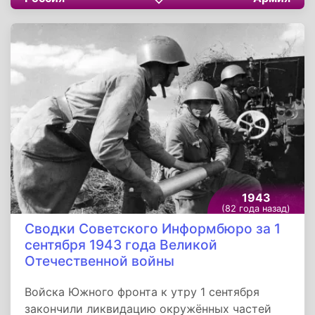
войска вели ожесточённые бои с
противником. На участке Н-ского соединения
отбиты три атаки немцев. Уничтожено
6танков и свыше 250 солдат и офицеров
противника. В бою за один населённый пункт
наши бойцы уничтожили 170 гитлеровцев и
захватили у противника исправный танк,
3орудия, 7 пулемётов и другие трофеи.
1943
(82 года назад)
Сводки Советского Информбюро за 1
сентября 1943 года Великой
Отечественной войны
Войска Южного фронта к утру 1 сентября
закончили ликвидацию окружённых частей