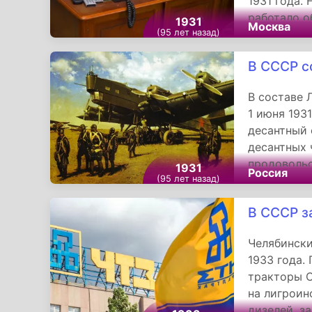
1931 года.
работало о
1931
Москва
(95 лет назад)
управление
В СССР с
В составе 
1 июня 193
десантный 
десантных 
продовольс
1931
Россия
(95 лет назад)
грузов. Эт
создания в
В СССР з
Челябински
1933 года.
тракторы 
на лигроин
дизелей, з