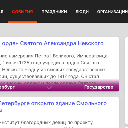
АЯ
СОБЫТИЯ
ПРАЗДНИКИ
ЛЮДИ
ОРГАНИЗАЦИИ
 орден Святого Александра Невского
ние намерения Петра I Великого, Императрица
I, 1 июня 1725 года учредила орден Святого
 Невского - одну из высших государственных
сии, существовавших до 1917 года. Он стал
ссийским орденом после ордена Святого
ербург
Государство
возванного и женского ордена Святой
еницы Екатерины.
Петербурге открыто здание Смольного
а
нститут благородных девиц по проекту