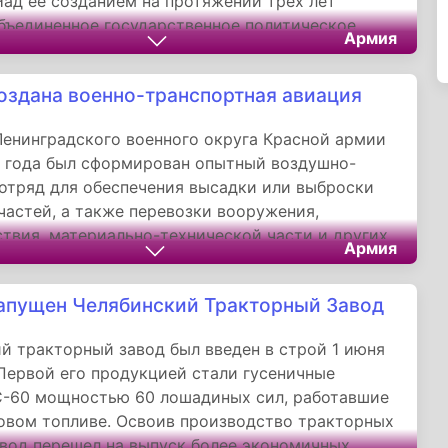
 Над ее созданием на протяжении трех лет
бъединенное государственное политическое
Армия
 при Совете народных комиссаров СССР.
оздана военно-транспортная авиация
Ленинградского военного округа Красной армии
1 года был сформирован опытный воздушно-
отряд для обеспечения высадки или выброски
частей, а также перевозки вооружения,
твия, материально-технической части и других
Армия
о подразделение послужило прообразом для
оенно-транспортной авиации.
апущен Челябинский Тракторный Завод
й тракторный завод был введен в строй 1 июня
 Первой его продукцией стали гусеничные
С-60 мощностью 60 лошадиных сил, работавшие
овом топливе. Освоив производство тракторных
авод перешел на выпуск более экономичных