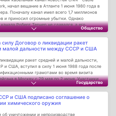
rk, начал вещание в Атланте 1 июня 1980 года в
чера. Поначалу канал имел всего 1,7 миллионов
в и приносил огромные убытки. Однако
 канала Роберт Тернер не сдавался, а его
Общество
вдохновлял всех сотрудников. У CNN было одно
еимущество перед конкурентами: важнейшие
в силу Договор о ликвидации ракет
анслировались в прямом эфире, а не в вечерний
и малой дальности между СССР и США
, как на других американских каналах того
ликвидации ракет средней и малой дальности,
 и США, вступил в силу 1 июня 1988 года после
тификационными грамотами во время визита
ейгана в Москву с 29 мая по 2 июня. Участники
Государство
 обязались не производить, не испытывать и не
ть баллистические и крылатые ракеты
СР и США подписано соглашение о
базирования средней - от 1 000 до 5 500 км, и
ии химического оружия
 500 до 1 000 км дальности. Срок ликвидации
года, РСД - три года. Стороны должны были
 об уничтожении и непроизводстве