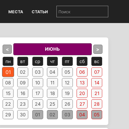
МЕСТА
СТАТЬИ
ИЮНЬ
<
>
пн
вт
ср
чт
пт
сб
вс
01
02
03
04
05
06
07
08
09
10
11
12
13
14
15
16
17
18
19
20
21
22
23
24
25
26
27
28
29
30
01
02
03
04
05