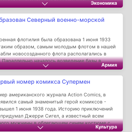
Экономика
тракторов С-65.
бразован Северный военно-морской
оенная флотилия была образована 1 июня 1933
 таким образом, самым молодым флотом в нашей
рабли новосозданного флота располагались в
 Параллельно началось возведение базы в
Армия
 Северные морские границы Советского Союза
его южными, западными и восточными морскими
рвый номер комикса Супермен
отныне находились в надежных руках.
ер американского журнала Action Comics, в
явился самый знаменитый герой комиксов -
вышел 1 июня 1938 года. Историю приключений
придумал Джерри Сигел, а известный всем
ного мужчины в облегающем синем костюме с
Культура
квой S на груди нарисовал художник Джо