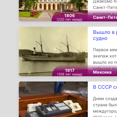
Джакомо Кв
Санкт-Пете
истории и 
1806
Санкт-Пет
губернатор
(220 лет назад)
известно э
Вышло в 
Октябрьско
судно
Петербурга
проспекта 
Первое мек
котором хр
экипаж кот
флота.
вышло из п
события вс
1917
Мексика
занимали и
(109 лет назад)
днем созда
В СССР с
Днем созда
стране был
междугород