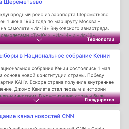
а Шереметьево
 сбито 197 самолётов противника.
ждународный рейс из аэропорта Шереметьево
ен 1 июня 1960 года по маршруту Москва -
на самолете «Ил-18» Внуковского авиаотряда.
 самолетами «Ту-104», «Ил-14» и «Ил-18»,
Технологии
 выполнял из Шереметьева рейсы в 23
 государства. За первый год работы аэропорт
ыборы в Национальное собрание Кении
0 тысяч пассажиров и 3 тысячи тонн почты и
ациональное собрание Кении состоялись 1 мая
на основе новой конституции страны. Победу
артия КАНУ. Вскоре страна получила внутреннее
ение. Джомо Кениата стал первым в истории
ьер-министром. В конституцию страны были
Государство
зменения, расширившие полномочия
го правительства. Освободительная борьба
щание канал новостей CNN
аставила правительство Великобритании дать
а предоставление независимости.
чный кабельный канал новостей CNN - Cable