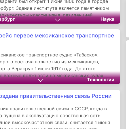
аренги был открыт 1 июня 1806 года в городе
рбург. Здание института является памятником
архитектуры классицизма, резиденцией
ербург
Наука
а Петербурга, а также музеем. Наиболее
то здание ключевой ролью в событиях
рейс первое мексиканское транспортное
й революции 1917 года. После основания Санкт-
 на территории нынешнего Смольного
находился Смоляной или Смольный двор, на
сиканское транспортное судно «Табаско»,
анили смолу для Адмиралтейской верфи и
орого состоял полностью из мексиканцев,
орта Веракрус 1 июня 1917 года. До этого
е важные должности на мексиканских судах
Технологии
ностранцы. Именно этот день принято считать
ния Военно-морского флота Мексики.
оздана правительственная связь России
ния правительственной связи в СССР, когда в
а пущена в эксплуатацию собственная сеть
ной высокочастотной связи, считается 1 июня