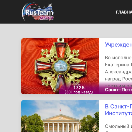
ГЛАВН
Учрежден
Во исполне
Екатерина 
Александра
наград Рос
третьим ро
1725
Санкт-Пет
(301 год назад)
Андрея Пер
Великомуч
В Санкт-
Институт
Смольный и