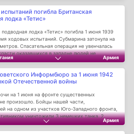
 испытаний погибла Британская
я лодка «Тетис»
 подводная лодка «Тетис» погибла 1 июня 1939
емя ходовых испытаний. Субмарина затонула на
 метров. Спасательная операция не увенчалась
спасти оказавшихся в западне людей не
тания
Армия
 отсеках «Тетиса», затонувшего вследствие
строя пробного краника и системы открывания
оветского Информбюро за 1 июня 1942
педного аппарата, погибли 99 британских
икой Отечественной войны
в.
ночи на 1 июня на фронте существенных
не произошло. Бойцы нашей части,
й на одном из участков Юго-Западного фронта,
отивником уничтожили 3 немецких танка, 2
Армия
 миномётов. Гитлеровцы потеряли убитыми до
 и офицеров. Захвачены трофеи и пленные.