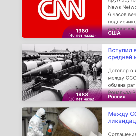
News Netwo
6 часов ве
подписчико
основатель
1980
США
(46 лет назад)
энтузиазм 
важное пр
Вступил 
события тр
средней 
прайм-тайм
времени.
Договор о 
между СССР
обмена ра
Рональда Р
1988
Россия
соглашения
(38 лет назад)
развертыва
Между СС
наземного 
ликвидац
малой - от
РМД - 1,5 
Соглашение