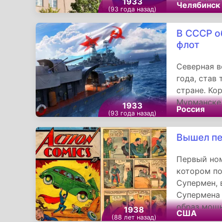
1933
Челябинск
(93 года назад)
дизельных 
В СССР о
флот
Северная в
года, став
стране. Ко
Мурманске.
1933
Россия
Полярном.
(93 года назад)
наравне с 
Вышел пе
границами 
Первый ном
котором по
Супермен, 
Супермена 
образ мощ
1938
США
(88 лет назад)
красной бу