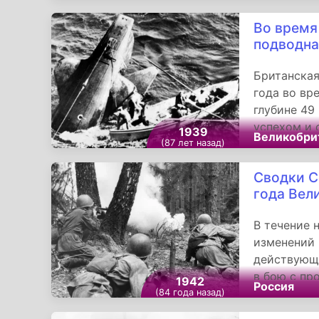
Шустер.
Во время
подводна
Британская
года во вр
глубине 49
успехом и 
1939
Великобри
удалось. В
(87 лет назад)
выхода из 
Сводки С
крышек тор
года Вел
подводнико
В течение 
изменений 
действующе
в бою с пр
1942
Россия
орудия и 5
(84 года назад)
300 солдат