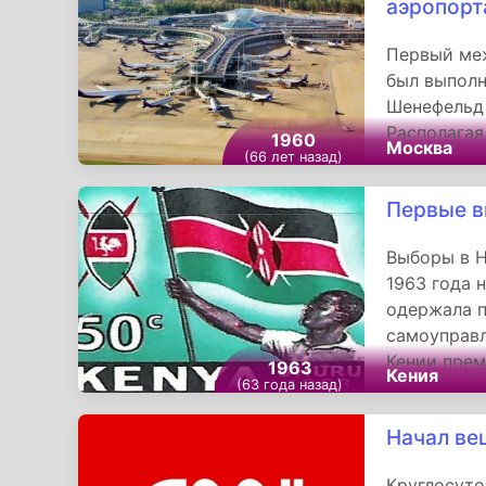
аэропорт
артиллерии
Первый ме
был выполн
Шенефельд 
Располагая
1960
Москва
«Аэрофлот»
(66 лет назад)
зарубежных
Первые в
обслужил 5
грузов.
Выборы в Н
1963 года 
одержала п
самоуправл
Кении прем
1963
Кения
(63 года назад)
внесены и
центрально
Начал ве
кенийцев з
согласие н
Круглосуто