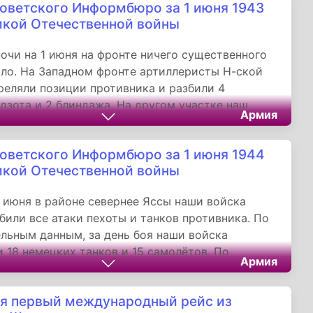
оветского Информбюро за 1 июня 1943
командованием тов. Серебрякова (Калининский
икой Отечественной войны
азила атаку немецкой пехоты, пытавшейся
 оборонительный пункт.
ночи на 1 июня на фронте ничего существенного
ло. На Западном фронте артиллеристы Н-ской
реляли позиции противника и разбили 4
дзота и 2 блиндажа. На другом участке наш
Армия
ельный отряд ночью пробрался в расположение
 и уничтожил несколько десятков гитлеровцев.
оветского Информбюро за 1 июня 1944
ленных, разведчики благополучно вернулись в
икой Отечественной войны
1 июня в районе севернее Яссы наши войска
били все атаки пехоты и танков противника. По
льным данным, за день боя наши войска
 18 немецких танков и 15 самолётов. По
Армия
 данным, в районе севернее Яссы за два дня
 31 мая, наши войска подбили и уничтожили 148
я первый международный рейс из
анков. В воздушных боях и огнём зенитной