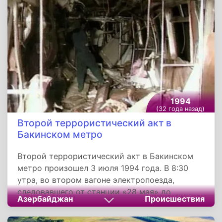
регион был включен в состав РСФСР. Данная
поправка была внесена на рассмотрение
Съезда народных депутатов.
1994
(32 года назад)
Второй террористический акт в
Бакинском метро
Второй террористический акт в Бакинском
метро произошел 3 июля 1994 года. В 8:30
утра, во втором вагоне электропоезда,
следовавшего от станции «28 мая» до
Азербайджан
Происшествия
«Гянджлик», взорвалась бомба. Сразу после
этого вагоны электропоезда мгновенно