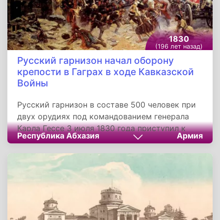
1830
(196 лет назад)
Русский гарнизон начал оборону
крепости в Гаграх в ходе Кавказской
Войны
Русский гарнизон в составе 500 человек при
двух орудиях под командованием генерала
Карла Гессе 3 июля 1830 года приступил к
Республика Абхазия
Армия
обороне крепости в Гаграх. Солдаты днем и
ночью отбивали нападения горцев и страдали
от жестокой малярии. Особенностью этого
эпизода Кавказской войны стало
использование местных собак, которые
принимали самое активное участие в
рукопашных схватках и гибли, защищая