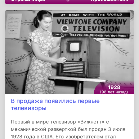
айсбергом, вызванного чрезмерной
скоростью, с которой его вели». Более того,
капитан парохода «Калифорния» Стэнли
Лорда до конца жизни осуждали за
неоказание помощи утопающим. Только после
его смерти стало известно, что на «Титанике»
видели огни норвежского судна «Самсон»,
команда которого не оказала помощь из-за
того, что их корабль был переполнен
браконьерским уловом.
1928
(98 лет назад)
В продаже появились первые
телевизоры
Первый в мире телевизор «Вижнетт» с
механической разверткой был продан 3 июля
1928 года в США. Его изобретателем стал