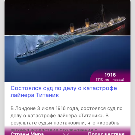
в бухте, а затем была разбита американским
флотом. Это поражение лишило Испанию
своего флота и статуса морской державы, а
также привело к проигрышу в войне.
1916
(110 лет назад)
Состоялся суд по делу о катастрофе
лайнера Титаник
В Лондоне 3 июля 1916 года, состоялся суд по
делу о катастрофе лайнера «Титаник». В
результате судьи постановили, что «корабль
затонул вследствие столкновения с
Страны Мира
Происшествия