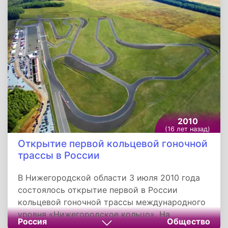
вспыхнули. В результате теракта погибли 13
человек, еще 58 пассажиров получили
ранения различной степени тяжести.
2010
(16 лет назад)
Открытие первой кольцевой гоночной
трассы в России
В Нижегородской области 3 июля 2010 года
состоялось открытие первой в России
кольцевой гоночной трассы международного
уровня «Нижегородское кольцо». На
Россия
Общество
открытие присутствовал губернатор Валерий