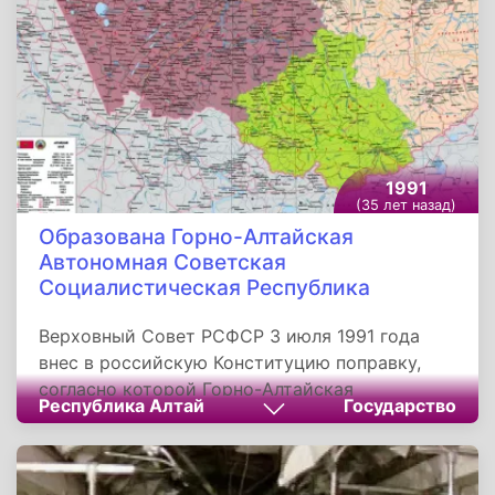
фильм.
1991
(35 лет назад)
Образована Горно-Алтайская
Автономная Советская
Социалистическая Республика
Верховный Совет РСФСР 3 июля 1991 года
внес в российскую Конституцию поправку,
согласно которой Горно-Алтайская
Республика Алтай
Государство
автономная область была преобразована в
Горно-Алтайскую Советскую
Социалистическую Республику. Также, новый