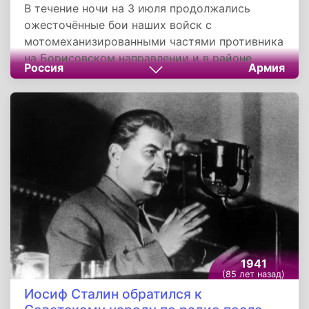
В течение ночи на 3 июля продолжались
ожесточённые бои наших войск с
мотомеханизированными частями противника
на Борисовском направлении и в районе
Россия
Армия
Кременец, Збараж, Тарнополь. На остальных
участках фронта происходили ночные поиски
разведчиков и бои местного значения. На
Борисовском направлении передовые части
противника неоднократно пытались
переправиться через р. Березина. Однако
действиями наших войск эти попытки были
всюду пресечены.
1941
(85 лет назад)
Иосиф Сталин обратился к