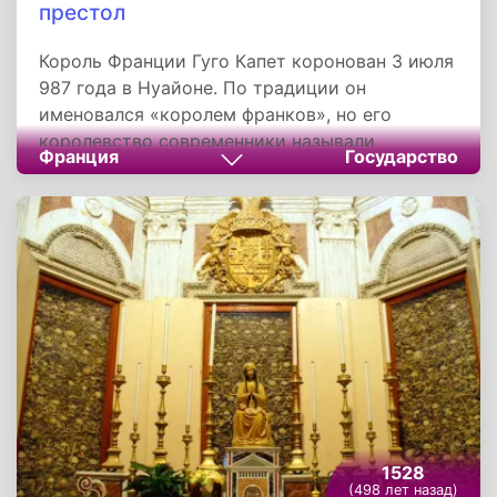
престол
Король Франции Гуго Капет коронован 3 июля
987 года в Нуайоне. По традиции он
именовался «королем франков», но его
королевство современники называли
Франция
Государство
Западной Франкией. Гуго получил
единодушную поддержку на ассамблее знати
в Санлисе, находившемся в центре его
владений. Адальберон Реймсский в своей
речи перед собравшимися заявил, что Карл
«потерял голову настолько, что посмел
служить чужому королю и жениться на
неровне, женщине из сословия вассалов»,
тогда как герцог Гуго обладает всеми
необходимыми монарху качествами. Чтобы
окончательно упрочить свое положение, Гуго
уже через полгода после собственного
1528
избрания организовал коронацию своего сына
(498 лет назад)