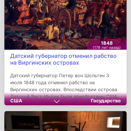
— 7 (19) августа 1839 года.
1848
(178 лет назад)
Датский губернатор отменил рабство
на Виргинских островах
Датский губернатор Петер вон Шольтен 3
июля 1848 года отменил рабство на
Виргинских островах. Впоследствии острова
Датской Вест-Индии были приобретены США.
США
Государство
Сейчас Американские Виргинские острова -
это неинкорпорированная организованная
территория США, где День отмены рабства
отмечается как государственный праздник.