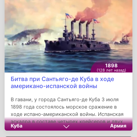
двигателем, электрическим зажиганием,
карбюратором, системой охлаждения,
трансмиссией и тормозным механизмом. Тем
не менее, Бенц не смог разработать
приемлемого решения для осуществления
регулировки направления движения
автомобиля.
1898
(128 лет назад)
Битва при Сантьяго-де Куба в ходе
американо-испанской войны
В гавани, у города Сантьяго-де Куба 3 июля
1898 года состоялось морское сражение в
ходе испано-американской войны. Испанская
эскадра в составе четырех крейсеров и двух
Куба
Армия
эсминцев под командованием адмирала
Паскуаля Серверы, сначала была блокирована