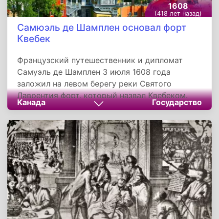
1608
(418 лет назад)
Самюэль де Шамплен основал форт
Квебек
Французский путешественник и дипломат
Самуэль де Шамплен 3 июля 1608 года
заложил на левом берегу реки Святого
Лаврентия форт, который назвал Квебеком.
Канада
Государство
Обследуя земли на юго-востоке современной
Канады, он нашел давно заброшенное
поселение племени ирокезов под названием
Стадакона, которое оказалось благоприятным
для создания постоянной колонии.