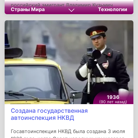
российский эмигрант Владимир Кузьмич
Страны Мира
Технологии
Зворыкин. Выпуском приемников занималась
американская компания Western Television, а
их стоимость достигала 75 долларов. При
этом, качество картинки оставляло желать
лучшего. Изображение чаще всего было не
крупнее почтовой марки, невысокая чёткость
позволяла различать лишь общие контуры
предметов, и узнавать лица на очень крупных
планах.
1936
(90 лет назад)
Создана государственная
автоинспекция НКВД
Госавтоинспекция НКВД была создана 3 июля