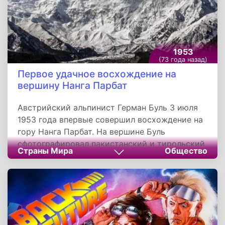
1953
(73 года назад)
Первое удачное восхождение на
вершину Нанга Парбат
Австрийский альпинист Герман Буль 3 июля
1953 года впервые совершил восхождение на
гору Нанга Парбат. На вершине Буль
сфотографировал пакистанский и тирольский
Страны Мира
Общество
флаг. Ледоруб он оставил на горе в
подтверждение своего восхождения и пошел
вниз с лыжными палками. Нанга Парбат
расположен на северо-западе Гималаев и
является девятым по высоте
восьмитысячником мира. Кроме того, это