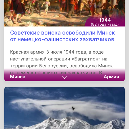
1944
(82 года назад)
Советские войска освободили Минск
от немецко-фашистских захватчиков
Красная армия 3 июля 1944 года, в ходе
наступательной операции «Багратион» на
территории Белоруссии, освободила Минск
от немецко-фашистских захватчиков. В
Минск
Армия
результате, была окружена и разгромлена
значительная группировка сил противника,
чем был нанесен сильный урон немецким
войскам на Восточном фронте.