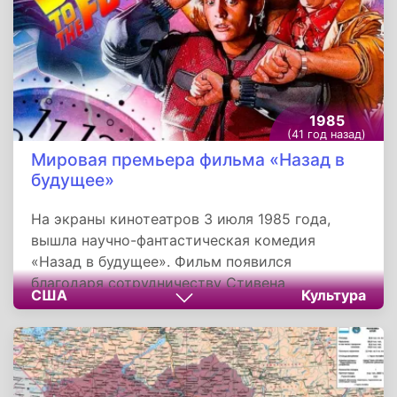
одна из трех, по статистике несчастных
случаев, самых опасных для восхождения
вершин выше 8 000 метров.
1985
(41 год назад)
Мировая премьера фильма «Назад в
будущее»
На экраны кинотеатров 3 июля 1985 года,
вышла научно-фантастическая комедия
«Назад в будущее». Фильм появился
благодаря сотрудничеству Стивена
США
Культура
Спилберга, Роберта Земекиса и Боба Гэйла, и
развился в трилогию, причем необычную.
Каждая картина тесно связана с остальными,
а их сюжеты так переплетаются, что можно
рассматривать эту трилогию как единый