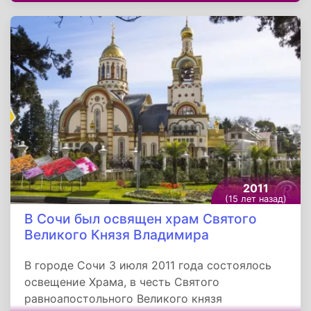
Шанцев. Для гостей показали красочное шоу с
презентацией возможностей трассы.
Участниками заездов стали старинные
гоночные машины, картинги, спортивные
мотоциклы, а также редкие и тюнингованные
авто. Была организована выставка
эксклюзивных спортивных автомобилей. В
завершении состоялся праздничный концерт,
который вел известный актёр Дмитрий
Певцов.
2011
(15 лет назад)
В Сочи был освящен храм Святого
Великого Князя Владимира
В городе Сочи 3 июля 2011 года состоялось
освещение Храма, в честь Святого
равноапостольного Великого князя