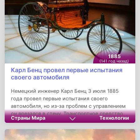
1885
(141 год назад)
Карл Бенц провел первые испытания
своего автомобиля
Немецкий инженер Карл Бенц 3 июля 1885
года провел первые испытания своего
автомобиля, но из-за проблем с управлением
он врезался в стену. Транспортное средство
Страны Мира
Технологии
представляло собой трехколесный
двухместный экипаж на высоких колесах со
спицами и оснащалось шасси, бензиновым