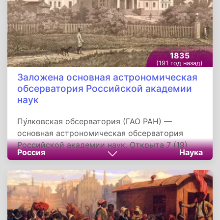
русских, они рыскали окрест по кустам и
вскрывали засады горцев.
1835
(191 год назад)
Заложена основная астрономическая
обсерватория Российской академии
наук
Пу́лковская обсерватория (ГАО РАН) —
основная астрономическая обсерватория
Российской академии наук. Открыта 7 (19)
Россия
Наука
августа 1839 года. Располагается в 19 км к
югу от центра Санкт-Петербурга на
местности Пулково на Пулковских высотах
(Пулковской горе). Закладка обсерватории
состоялась 21 июня (3 июля) 1835 года, а
торжественное освящение оконченных зданий