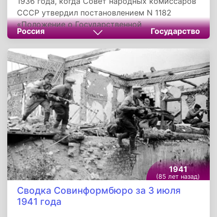
1936 года, когда Совет народных комиссаров
СССР утвердил постановлением N 1182
«Положение о Государственной
Россия
Государство
автомобильной инспекции Главного
управления рабоче-крестьянской милиции
НКВД СССР». Основными задачами ГАИ стала
борьба с аварийностью, разработка
технических норм эксплуатации транспорта и
его учет, контроль подготовки и воспитания
шоферов.
1941
(85 лет назад)
Сводка Совинформбюро за 3 июля
1941 года