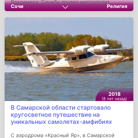
Владимира. Службу провел митрополит
Сочи
Религия
Екатеринодарский и Кубанский Исидор в
сослужении с епископом Ейским Германом и
сочинским духовенством. После церемонии
был подписан договор о дарении храмового
комплекса сочинскому приходу. На
должность настоятеля храма был назначен
отец Андрей.
2018
(8 лет назад)
В Самарской области стартовало
кругосветное путешествие на
уникальных самолетах-амфибиях
С аэродрома «Красный Яр», в Самарской