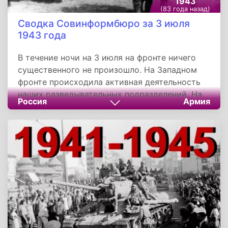
1943
(83 года назад)
Сводка Совинформбюро за 3 июля
1943 года
В течение ночи на 3 июля на фронте ничего
существенного не произошло. На Западном
фронте происходила активная деятельность
наших разведывательных подразделений. На
Россия
Армия
одном участке отряд разведчиков проник в
траншеи противника и вступил в рукопашную
схватку с немцами. Наши бойцы истребили до
роты гитлеровцев, уничтожили 4 пулемёта, 2
миномёта и разрушили 9 блиндажей. На
другом участке разведчики под
командованием старшего лейтенанта
Протасова пробрались в расположение
немцев и внезапно атаковали подразделение
противника. Гитлеровцы в беспорядке