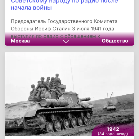
Советскому народу по радио после
начала войны
Председатель Государственного Комитета
Обороны Иосиф Сталин 3 июля 1941 года
выступил по радио с обращением к
Москва
Общество
советскому народу. Выступление имело
огромное значение для поднятия духа
миллионов советских граждан. В своём
обращении Сталин использовал слова «братья
и сёстры», а также «друзья мои», фактически
подчеркнув, что перед лицом врага
государство и общество должны сплотится
для достижения Великой Победы. В этот же
день текст выступления был напечатан в
газете «Правда».
1942
(84 года назад)