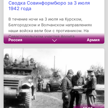
Сводка Совинформбюро за 3 июля
1942 года
В течение ночи на 3 июля на Курском,
Белгородском и Волчанском направлениях
наши войска вели бои с противником. На
Севастопольском участке фронта
Россия
Армия
продолжались бои на улицах города. На
других участках фронта существенных
изменений не произошло. На Курском
направлении идут напряжённые бои, в ходе
которых наши войска наносят противнику
большие потери.