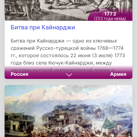
1773
(253 года назад)
Битва при Кайнарджи
Битва при Кайнарджи — одно из ключевых
сражений Русско-турецкой войны 1768—1774
гг., которое состоялось 22 июня (3 июля) 1773
года близ села Кючук-Кайнарджи, между
частями русской императорской армии и
Россия
Армия
войском османской империи.