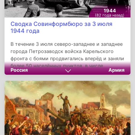
отступили, бросив радиостанцию, пулемёт,
несколько автоматов и винтовок,
1944
миноискатели и другое военное имущество.
(82 года назад)
Захватив трофеи, разведчики возвратились в
Сводка Совинформбюро за 3 июля
свою часть.
1944 года
В течение 3 июля северо-западнее и западнее
города Петрозаводск войска Карельского
фронта с боями продвигались вперёд и заняли
более 50 населённых пунктов, в числе
Россия
Армия
которых Семчегора, Уссуна, Красная Речка,
Кеняки, Сям-Озеро, Салменица, Кукойла,
Пульчейло, Сарсельга, Вареньселькя. Варпа-
Селькя и железнодорожные станции Чалка,
Падозеро, Виллягора, Кутижма, Сяньга (на
железной дороге Петрозаводск - Сортавала).