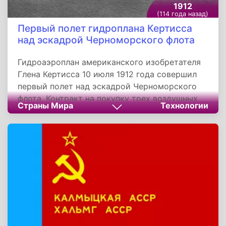
1912
(114 года назад)
Первый полет гидроплана Кертисса
над эскадрой Черноморского флота
Гидроаэроплан американского изобретателя
Глена Кертисса 10 июля 1912 года совершил
первый полет над эскадрой Черноморского
флота. Контракт на покупку трех воздушных
Страны Мира
Технологии
машин данного типа был заключен 29 февраля
1912 года, после проведенных испытаний.
Сумма соглашения составила 100 000
французских франков. Всего до 1913 года
было заключено три контракта, по которым
было поставлено восемь гидроаэропланов
моделей «Д-75» - 2 штуки и «Е-75» - 6 штук и
одна «летающая лодка» модели «Ф».