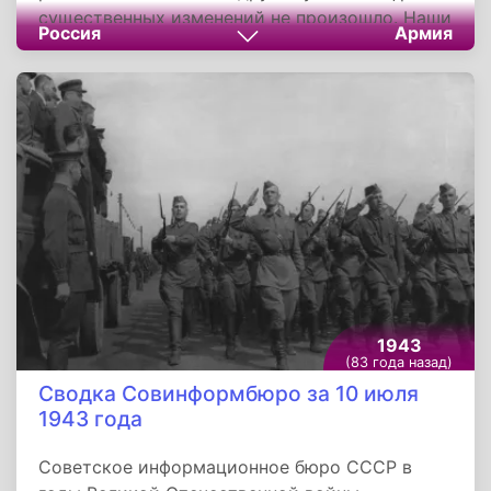
существенных изменений не произошло. Наши
Россия
Армия
части, действующие западнее Воронежа,
наносят противнику большие потери. На
одном из участков наши бойцы отбили три
атаки немецкого пехотного полка и
уничтожили 7 танков и свыше 500
гитлеровцев. На другом участке советские
танкисты разгромили колонну вражеской
мотопехоты и уничтожили 26 автомашин и
300 немецких солдат и офицеров.
1943
(83 года назад)
Сводка Совинформбюро за 10 июля
1943 года
Советское информационное бюро СССР в