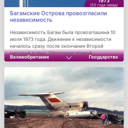
1973
(53 года назад)
Багамские Острова провозгласили
независимость
Независимость Багам была провозглашена 10
июля 1973 года. Движение к независимости
началось сразу после окончания Второй
мировой войны. Обретению полной
Великобритания
Государство
независимости предшествовало получение
внутреннего самоуправления. Багамские
Острова входят в Британское Содружество.
Главой государства является королева
Великобритании. Ее официально представляет
генерал-губернатор, назначаемый по
рекомендации премьер-министра и кабинета.