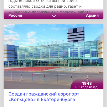
годы Великой Отечественной войны
составляло сводки для радио, газет и
журналов о положении на фронтах, работе
Россия
Армия
тыла, о партизанском движении,
информируя...
1943
(83 года назад)
Создан гражданский аэропорт
«Кольцово» в Екатеринбурге