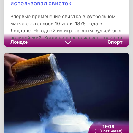
использовал свисток
Впервые применение свистка в футбольном
матче состоялось 10 июля 1878 года в
Лондоне. На одной из игр главным судьей был
полицейский. Когда на поле началась драка он
Лондон
Спорт
не задумываясь засвистел в свисток.
Напуганные и ошеломленные игроки тотчас
же прекратили потасовку. С тех пор
футбольные арбитры на поле пользуются
свистком.
1908
(118 лет назад)