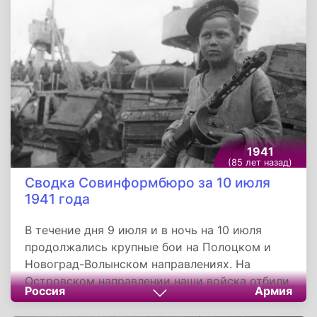
французские, американские, канадские,
австралийские, новозеландские и
чехословацкие добровольцы.
1941
(85 лет назад)
Сводка Совинформбюро за 10 июля
1941 года
В течение дня 9 июля и в ночь на 10 июля
продолжались крупные бои на Полоцком и
Новоград-Волынском направлениях. На
Островском направлении наши войска отбили
Россия
Армия
все атаки противника с большими для него
потерями. На Полоцком направлении