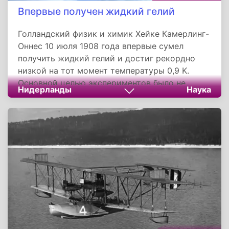
Впервые получен жидкий гелий
Голландский физик и химик Хейке Камерлинг-
Оннес 10 июля 1908 года впервые сумел
получить жидкий гелий и достиг рекордно
низкой на тот момент температуры 0,9 K.
Основной целью экспериментов было не
Нидерланды
Наука
достижение абсолютного нуля, а
исследование свойств веществ при
сверхнизких температурах, в том числе
вязкость сжиженных газов и магнитные
свойства веществ.