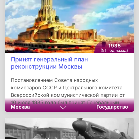
1935
(91 год назад)
Принят генеральный план
реконструкции Москвы
Постановлением Совета народных
комиссаров СССР и Центрального комитета
Всероссийской коммунистической партии от
10 июля 1935 года был принят Генеральный
Москва
Государство
план социалистической реконструкции
Москвы, подготовленный в специальных
комиссиях под руководством академиков
архитектуры Владимира Семенова и Сергея