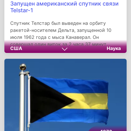
Запущен американский спутник связи
Telstar-1
Спутник Телстар был выведен на орбиту
ракетой-носителем Дельта, запущенной 10
июля 1962 года с мыса Канаверал. Он
совершал один виток за 2 часа 37 минут,
США
Наука
наклонение орбиты по отношению к
плоскости экватора составляло 45 градусов,
так что вести трансатлантическую передачу
сигнала спутник мог лишь 20 минут в течение
витка. Перигей орбиты составлял 952
километров, апогей - 5 632 километра.
Передача пробного телевизионного сигнала
состоялась уже в день запуска.