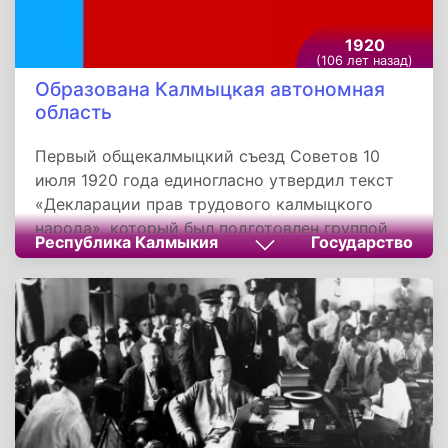
1920
(106 лет назад)
Образована Калмыцкая автономная
область
Первый общекалмыцкий съезд Советов 10
июля 1920 года единогласно утвердил текст
«Декларации прав трудового калмыцкого
народа», который был подготовлен группой
Республика Калмыкия
Государство
коммунистов и представлен съезду Антоном
Амур-Сананом. «Декларация» провозглашала
объединение всех разрозненных частей
калмыцкого народа в одну административно-
хозяйственную единицу - Автономную
область калмыцкого трудового народа в
составе РСФСР.