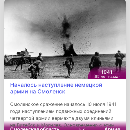
продолжались упорные бои. Наши войска
проводят решительные контратаки.
1941
(85 лет назад)
Началось наступление немецкой
армии на Смоленск
Смоленское сражение началось 10 июля 1941
года наступлением подвижных соединений
четвертой армии вермахта двумя клиньями
на Витебск и Могилев. Одновременно с этим
Смоленская область
Армия