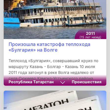
2011
(15 лет назад)
Произошла катастрофа теплохода
«Булгария» на Волге
Теплоход «Булгария», совершавший круиз по
маршруту Казань - Болгар - Казань 10 июля
2011 года затонул в реке Волга недалеко от
села Сюкеево Камско-Устьинского района
Республика Татарстан
Происшествия
Татарстана. Судно отправилось в круиз с
целым рядом технических неполадок. В
результате трагедии, из 201 человека
находившихся на борту, погибли 122, в том
числе капитан судна Александр Островский.