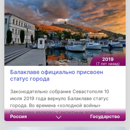
первичной сердечной слабости, при
подготовке к операциям и во время операций,
при интоксикациях, инфекционных
заболеваниях, гипотонической болезни.
2019
(7 лет назад)
Балаклаве официально присвоен
статус города
Законодательно собрание Севастополя 10
июля 2019 года вернуло Балаклаве статус
города. Во времена «холодной войны»
Балаклава являлась секретным военным
Россия
Государство
объектом и ее стали считать частью
Севастополя. Восстановить статус города