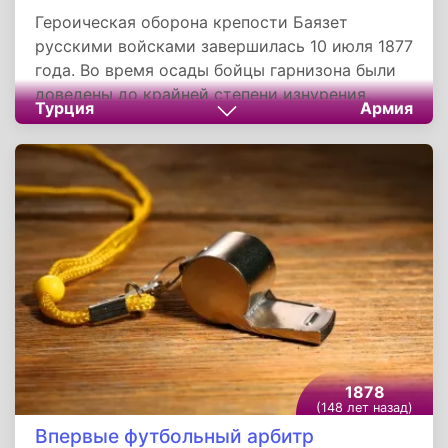
Героическая оборона крепости Баязет
русскими войсками завершилась 10 июля 1877
года. Во время осады бойцы гарнизона были
доведены до крайней степени изнурения,
Турция
Армия
которая требовала длительного
гигиенического лечения. Это событие стало
одним из героических эпизодов русско-
турецкой войны и имело важное как
стратегическое, так и моральное значение.
1878
(148 лет назад)
Впервые футбольный арбитр