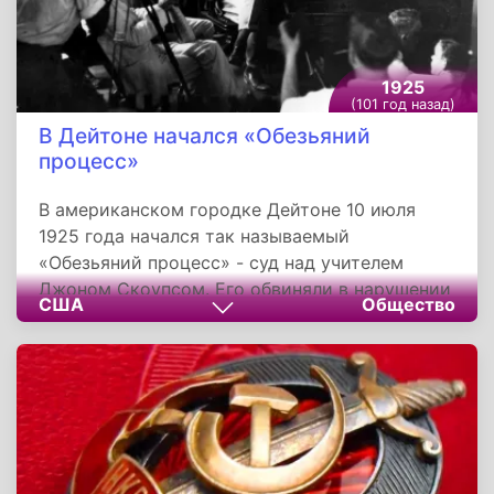
1925
(101 год назад)
В Дейтоне начался «Обезьяний
процесс»
В американском городке Дейтоне 10 июля
1925 года начался так называемый
«Обезьяний процесс» - суд над учителем
Джоном Скоупсом. Его обвиняли в нарушении
США
Общество
закона, запрещавшего преподавать теорию
эволюции Дарвина, введенный в 15 штатах.
Судебный процесс был начат по инициативе
аптекаря Фреда Робинсона.