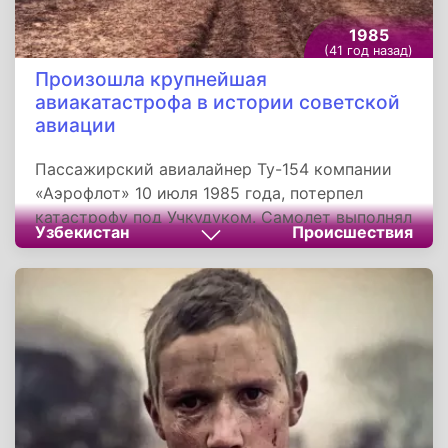
1985
(41 год назад)
Произошла крупнейшая
авиакатастрофа в истории советской
авиации
Пассажирский авиалайнер Ту-154 компании
«Аэрофлот» 10 июля 1985 года, потерпел
катастрофу под Учкудуком. Самолет выполнял
Узбекистан
Происшествия
регулярный рейс по маршруту Карши-Уфа-
Ленинград, но через 46 минут после взлета,
набрав высоту 11 600 метров, потерял
скорость, свалился в плоский штопор и
рухнул на землю вблизи аула Кокпатас в 68
километрах северо-восточнее Учкудука.
Погибли все находившиеся на его борту 200
человек - 191 пассажир и 9 членов экипажа.