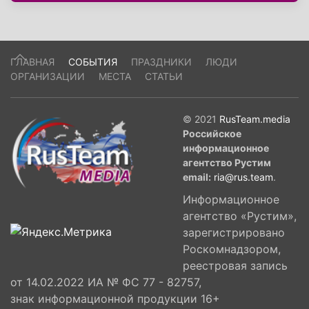
Теперь за обслуживание конструкции
отвечает Украина, а также демонтаж
саркофага, который был построен сразу после
ГЛАВНАЯ
СОБЫТИЯ
ПРАЗДНИКИ
ЛЮДИ
аварии. В церемонии принял участие
ОРГАНИЗАЦИИ
МЕСТА
СТАТЬИ
президент страны Владимир Зеленский.
Сооружение можно увидеть с расстояния в
45 км. Высота арки составляет 106 м, ширина
© 2021
RusTeam.media
- 257 м, длина - 162 м, вес - 36 200 тонн.
Российское
информационное
агентство Рустим
email:
ria@rus.team
.
Информационное
агентство «Рустим»,
зарегистрировано
Роскомнадзором,
реестровая запись
от 14.02.2022 ИА № ФС 77 - 82757,
знак информационной продукции 16+