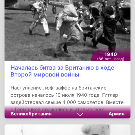
Чернышева.
1940
(86 лет назад)
Началась битва за Британию в ходе
Второй мировой войны
Наступление люфтваффе на британские
острова началось 10 июля 1940 года. Гитлер
задействовал свыше 4 000 самолетов. Вместе
с Германией сражались и итальянские
Великобритания
Армия
авиационные корпуса. Англичане уступали в
количестве самолетов почти в два раза. На
стороне британцев сражались польские,