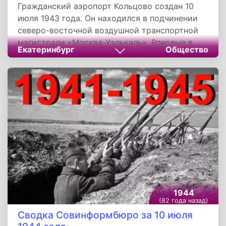
Гражданский аэропорт Кольцово создан 10
июля 1943 года. Он находился в подчинении
северо-восточной воздушной транспортной
магистрали «Москва-Уэлькаль». Впервые в
Екатеринбург
Общество
истории страны на единой базе были
объединены военно-воздушные силы и
гражданский воздушный флот. Строительство
первого аэродрома на месте современного
аэропорта началось в 1928 году.
1944
(82 года назад)
Сводка Совинформбюро за 10 июля