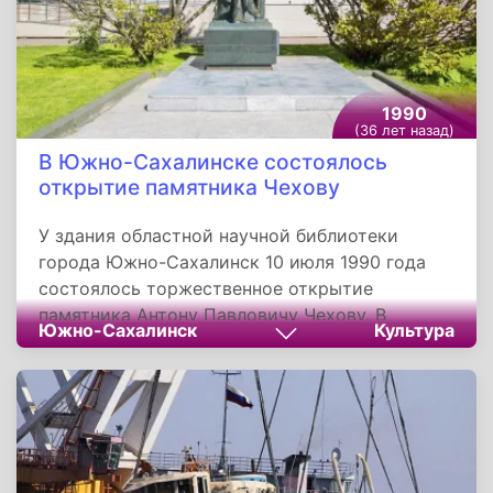
в седого старика.
1990
(36 лет назад)
В Южно-Сахалинске состоялось
открытие памятника Чехову
У здания областной научной библиотеки
города Южно-Сахалинск 10 июля 1990 года
состоялось торжественное открытие
памятника Антону Павловичу Чехову. В
Южно-Сахалинск
Культура
церемонии приняли участие актеры
Московского академического
художественного театра имени Чехова во
главе с художественным руководителем
Олегом Ефремовым.