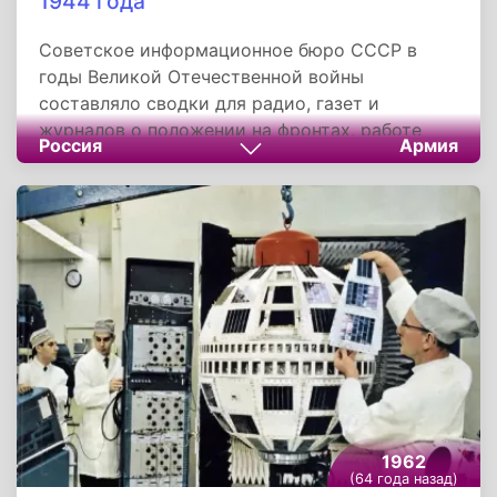
1944 года
Советское информационное бюро СССР в
годы Великой Отечественной войны
составляло сводки для радио, газет и
журналов о положении на фронтах, работе
Россия
Армия
тыла, о партизанском движении,
информируя...
1962
(64 года назад)