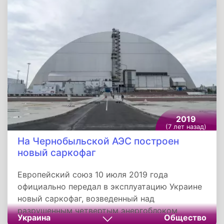
было необходимо, прежде всего, с точки
зрения исторической справедливости. Это
решение откроет перед Балаклавой новые
перспективы. Сейчас это уже не военная база.
Город является туристическим центром с
интереснейшей историей и великолепными
условиями для развития рекреационного
туризма. Такой статус также важен и для
привлечения инвесторов.
2019
(7 лет назад)
На Чернобыльской АЭС построен
новый саркофаг
Европейский союз 10 июля 2019 года
официально передал в эксплуатацию Украине
новый саркофаг, возведенный над
разрушенным четвертым энергоблоком
Украина
Общество
Чернобыльской атомной электростанции.