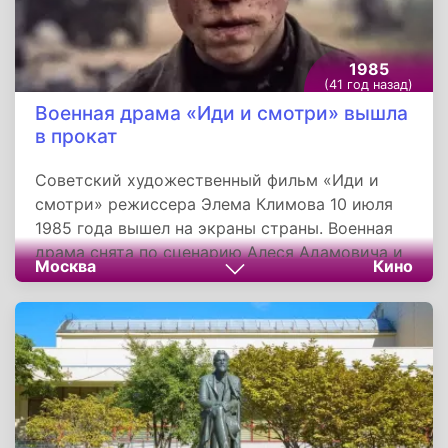
1985
(41 год назад)
Военная драма «Иди и смотри» вышла
в прокат
Советский художественный фильм «Иди и
смотри» режиссера Элема Климова 10 июля
1985 года вышел на экраны страны. Военная
драма снята по сценарию Алеся Адамовича и
Москва
Кино
самого Климова совместными усилиями
киностудий «Беларусьфильм» и «Мосфильм».
Действие кинокартины разворачивается на
территории Белоруссии в 1943 году. В центре
сюжета - белорусский мальчик, который
становится свидетелем ужасов нацистской
карательной акции, в течение двух дней
превращаясь из жизнерадостного подростка