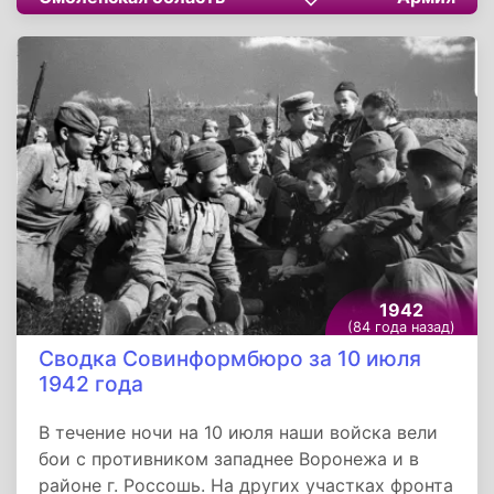
вторая танковая группа Гудериана двумя
клиньями форсировала Днепр севернее и
южнее Могилева. Менее чем за неделю
немецким войскам удалось выйти к
Смоленску. При этом в обширном районе
западнее, севернее и восточнее Смоленска
попали в оперативное окружение крупные
силы Западного фронта Красной армии.
1942
(84 года назад)
Сводка Совинформбюро за 10 июля
1942 года
В течение ночи на 10 июля наши войска вели
бои с противником западнее Воронежа и в
районе г. Россошь. На других участках фронта