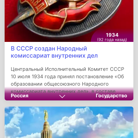
1934
(92 года назад)
В СССР создан Народный
комиссариат внутренних дел
Центральный Исполнительный Комитет СССР
10 июля 1934 года принял постановление «Об
образовании общесоюзного Народного
комиссариата внутренних дел», в составе
Россия
Государство
которого были созданы Главные управления
госбезопасности, рабоче-крестьянской
милиции, пограничной и внутренней охраны,
пожарной охраны, исправительно-трудовых
лагерей и поселений.