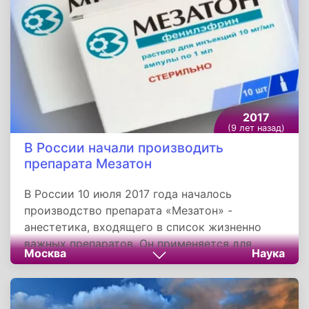
2017
(9 лет назад)
В России начали производить
препарата Мезатон
В России 10 июля 2017 года началось
производство препарата «Мезатон» -
анестетика, входящего в список жизненно
важных препаратов. Он применяется для
Москва
Наука
повышения артериального давления при
коллапсе и гипотензии, связанных с
понижением сосудистого тонуса, но не при