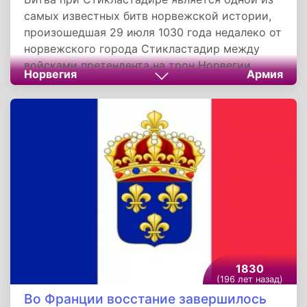
самых известных битв норвежской истории,
произошедшая 29 июля 1030 года недалеко от
норвежского города Стикластадир между
войсками претендента на трон Норвегии
Норвегия
Армия
Олафа II Святого и его противниками -
норвежскими бондами и лендерманами,
поддерживавшими датского короля Кнуда
Великого.
1830
(196 лет назад)
Во Франции восстание завершилось