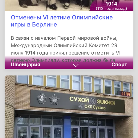
1914
(112 года назад)
Отменены VI летние Олимпийские
игры в Берлине
В связи с началом Первой мировой войны,
Международный Олимпийский Комитет 29
июля 1914 года принял решение отметить VI
летнюю Олимпиаду, которая должна была
Швейцария
Спорт
пройти в Берлине. Немецкая столица была
выбрана местом проведения игр 27 мая 1912
года, оставив далеко позади такие города
как: Александрию, Амстердам, Брюссель,
Будапешт и Кливленд. Для главного старта
четырехлетия был построен новый стадион.