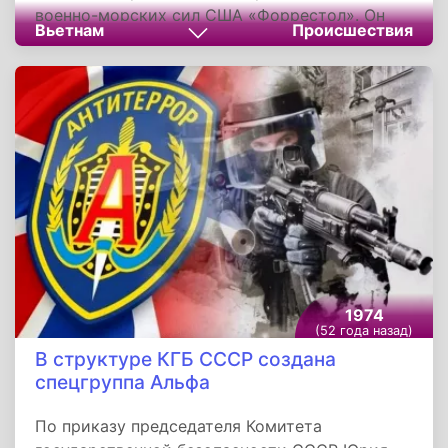
военно-морских сил США «Форрестол». Он
Вьетнам
Происшествия
стал одним из самых значительных
инцидентов с американскими кораблями.
Трагедия случилась около 10:50 по местному
времени. По официальному заключению,
возгорание началось после
самопроизвольного пуска неуправляемой
ракеты «Зуни» под действием случайного
броска напряжения в цепях одного из
стоявших на палубе самолетов F-4 «Фантом».
1974
(52 года назад)
В структуре КГБ СССР создана
спецгруппа Альфа
По приказу председателя Комитета