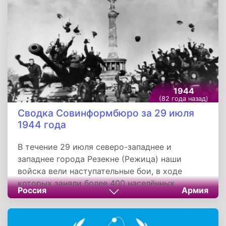
артиллерийская перестрелка с обеих сторон.
1944
(82 года назад)
Сводка Совинформбюро за 29 июля
1944 года
В течение 29 июля северо-западнее и
западнее города Резекне (Режица) наши
войска вели наступательные бои, в ходе
которых заняли более 400 населённых
Россия
Армия
пунктов, в том числе крупные населённые
пункты Жагатас, Макужи, Молниэки, Рудзети,
Русини и железнодорожные станции