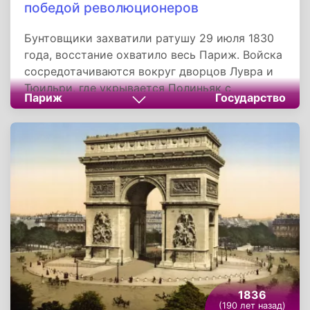
победой революционеров
Бунтовщики захватили ратушу 29 июля 1830
года, восстание охватило весь Париж. Войска
сосредотачиваются вокруг дворцов Лувра и
Тюильри, где укрывается Полиньяк с
Париж
Государство
соратниками. Внезапно два полка переходят
на сторону восстания, остальные вынуждены
сдать позиции и практически бежать по
Елисейским Полям. Позже толпа студентов,
рабочих и буржуа захватывает и поджигает
казармы швейцарских наемников - самой
искусной в бою и потому ненавидимой части
государственных войск. К вечеру становится
понятно, что революция окончательно
победила.
1836
(190 лет назад)