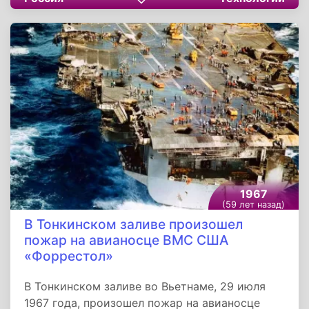
опытный образец самолёта ТУ-124А.
Воздушная машина была разработана в ОКБ
имени Туполева для авиалиний малой и
средней протяжённости и была рассчитана на
76-80 пассажиров.
1967
(59 лет назад)
В Тонкинском заливе произошел
пожар на авианосце ВМС США
«Форрестол»
В Тонкинском заливе во Вьетнаме, 29 июля
1967 года, произошел пожар на авианосце