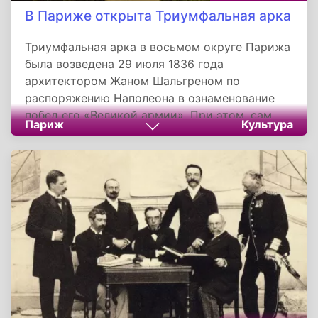
В Париже открыта Триумфальная арка
Триумфальная арка в восьмом округе Парижа
была возведена 29 июля 1836 года
архитектором Жаном Шальгреном по
распоряжению Наполеона в ознаменование
побед его «Великой армии». При этом, сам
Париж
Культура
французский император не дожил до
окончания строительства. Оно было
завершено в царствование Луи-Филиппа под
руководством Абеля Блуэ.