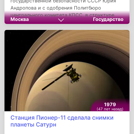
государственной безопасности СССР Юрия
Андропова и с одобрения Политбюро
центрального комитета КПСС, в структуре
Москва
Государство
Службы охраны дипломатических
представительств 7-го Управления КГБ 29
июля 1974 года была создана элитная
спецгруппа «А», известная впоследствии как
группа «Альфа».
1979
(47 лет назад)
Станция Пионер-11 сделала снимки
планеты Сатурн