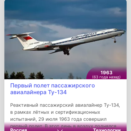
является развитие сотрудничества в области
мирного использования атомной энергии, а с
появлением Договора о нераспространении
ядерного оружия, его работа приобрела
особое значение, поскольку ДНЯО сделал
обязательным для каждого государства-
участника заключить с МАГАТЭ соглашение о
гарантиях.
1963
(63 года назад)
Первый полет пассажирского
авиалайнера Ту-134
Реактивный пассажирский авиалайнер Ту-134,
в рамках лётных и сертификационных
испытаний, 29 июля 1963 года совершил
первый полет. В этот день в воздух поднялся
Россия
Технологии