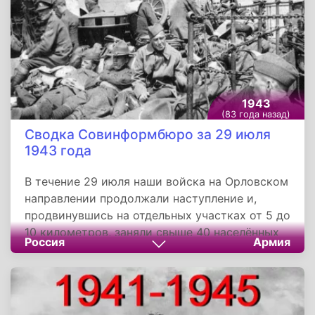
автомашин. Захвачены 24 орудия, 90
пулемётов, 14 миномётов, много снарядов и
другие трофеи.
1943
(83 года назад)
Сводка Совинформбюро за 29 июля
1943 года
В течение 29 июля наши войска на Орловском
направлении продолжали наступление и,
продвинувшись на отдельных участках от 5 до
10 километров, заняли свыше 40 населённых
Россия
Армия
пунктов. На Белгородском направлении и в
Донбассе - поиски разведчиков. На
Ленинградском фронте продолжались
усиленные поиски разведчиков и интенсивная