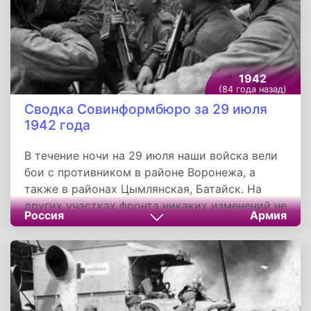
1942
(84 года назад)
Сводка Совинформбюро за 29 июля
1942 года
В течение ночи на 29 июля наши войска вели
бои с противником в районе Воронежа, а
также в районах Цымлянская, Батайск. На
других участках фронта никаких изменений не
Россия
Армия
произошло. В районе Воронежа продолжались
бои, в ходе которых немецко-фашистские
войска несут большие потери. Одно наше
пехотное соединение за десять дней
уничтожило 10.800 немецких солдат и
офицеров, 158 танков, 28 самолётов и 88