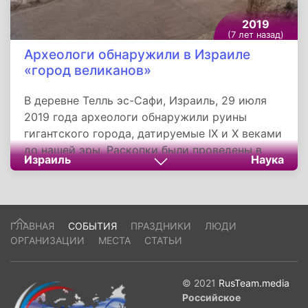
2019
(7 лет назад)
Археологи обнаружили в Израиле
«город великанов»
В деревне Телль эс-Сафи, Израиль, 29 июля
2019 года археологи обнаружили руины
гигантского города, датируемые IX и X веками
до нашей эры. Раскопки были проведены в
Израиль
Наука
древнем городе Геф, в котором, родился
легендарный гигант Голиаф, сразившийся с
Давидом. Голиаф был воином филистимлян. А
Геф вместе с Газой, Ашкелоном, Ашдодом и
ГЛАВНАЯ
СОБЫТИЯ
ПРАЗДНИКИ
ЛЮДИ
Экроном был одним из пяти филистимских
ОРГАНИЗАЦИИ
МЕСТА
СТАТЬИ
городов, павших в 830 году до нашей эры от
войск арамейского царя Азаила.
Исследование показало, что Геф появился
© 2021
RusTeam.media
раньше, чем полагали. Он существовал в XI
Российское