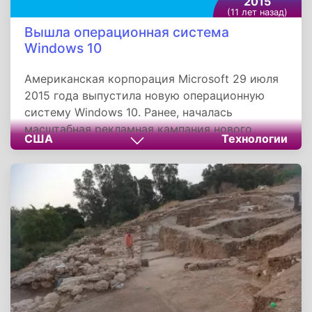
2015
(11 лет назад)
Вышла операционная система
Windows 10
Американская корпорация Microsoft 29 июля
2015 года выпустила новую операционную
систему Windows 10. Ранее, началась
масштабная рекламная кампания нового
США
Технологии
продукта под названием «Upgrade Your World»
с показом телевизионных рекламных роликов
в Австралии, Канаде, Франции, Германии,
Японии, Великобритании и США.