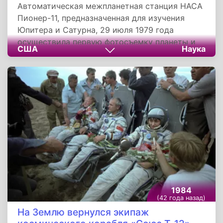
Автоматическая межпланетная станция НАСА
Пионер-11, предназначенная для изучения
Юпитера и Сатурна, 29 июля 1979 года
осуществила первую фотосъемку планеты и
США
Наука
его колец. Пионер-11 является первым
космическим аппаратом, пролетевшим мимо
Сатурна. Отличие от аналогичной станции
состояло лишь в наличии индукционного
магнитометра для измерения интенсивных
магнитных полей вблизи планет.
1984
(42 года назад)
На Землю вернулся экипаж