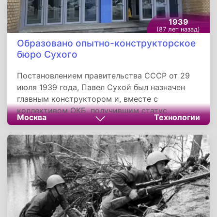
1939
(87 лет назад)
Образовано опытно-конструкторское
бюро Сухого
Постановлением правительства СССР от 29
июля 1939 года, Павел Сухой был назначен
главным конструктором и, вместе с
коллективом ОКБ, получившим статус
Москва
Технологии
самостоятельного, был переведен на
серийный авиационный завод №135 в город
Харьков. Эту дату принято считать днем
образования ОКБ Сухого.