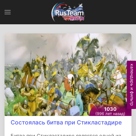
календарь и фильтр
1030
(996 лет назад)
Состоялась битва при Стикластадире
Битва при Стикластадире является одной из