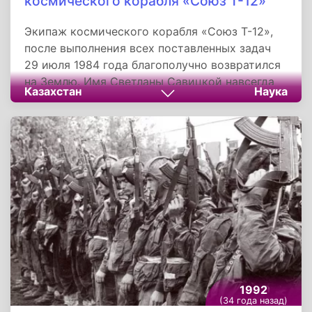
космического корабля «Союз Т-12»
Экипаж космического корабля «Союз Т-12»,
после выполнения всех поставленных задач
29 июля 1984 года благополучно возвратился
на Землю. Имя Светланы Савицкой навсегда
Казахстан
Наука
вошло в историю покорения космоса. Нужно
отметить, что Савицкая является не только
женщиной, впервые вышедшей в открытый
космос, но и единственной женщиной -
дважды Героем Советского Союза.
1992
(34 года назад)