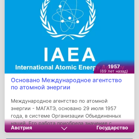
Вараклани, Гальбари.
1957
(69 лет назад)
Основано Международное агентство
по атомной энергии
Международное агентство по атомной
энергии - МАГАТЭ, основано 29 июля 1957
года, в системе Организации Объединенных
наций. Его работа приобрела значение с
Австрия
Государство
вступлением в силу утвержденного Устава
Генеральной Ассамблеей ООН. Целью МАГАТЭ