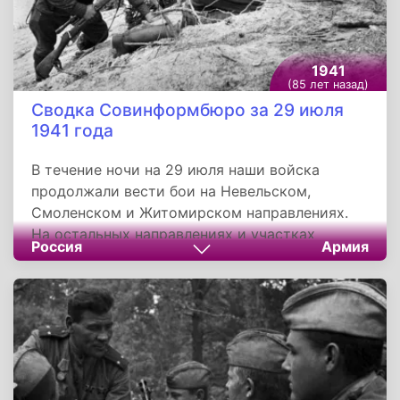
1941
(85 лет назад)
Сводка Совинформбюро за 29 июля
1941 года
В течение ночи на 29 июля наши войска
продолжали вести бои на Невельском,
Смоленском и Житомирском направлениях.
На остальных направлениях и участках
Россия
Армия
фронта чего-либо существенного не
произошло. Наша авиация совместно с
наземными войсками наносила удары по
крупным группировкам противника и по
авиации на его аэродромах.