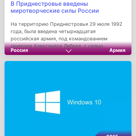
В Приднестровье введены
миротворческие силы России
На территорию Приднестровья 29 июля 1992
года, была введена четырнадцатая
российская армия, под командованием
генерала Александра Лебедя, с целью
Россия
Армия
прекращения боевых действий между
конфликтующими сторонами и отвода их
вооруженных си. Это событие положило
конец процессу дальнейшей эскалации
вооруженного конфликта.