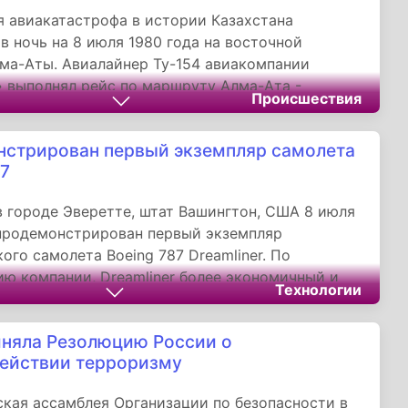
, Магнитки, Турксиба, Комсомольска-на-Амуре.
 авиакатастрофа в истории Казахстана
в ночь на 8 июля 1980 года на восточной
ма-Аты. Авиалайнер Ту-154 авиакомпании
 выполнял рейс по маршруту Алма-Ата -
Происшествия
Дону - Симферополь, но через 1 минуту и 40
ле вылета он рухнул на землю полностью
стрирован первый экземпляр самолета
сь. В результате крушения погибли все
87
ся на борту самолета 166 человек.
в городе Эверетте, штат Вашингтон, США 8 июля
продемонстрирован первый экземпляр
ого самолета Boeing 787 Dreamliner. По
ю компании, Dreamliner более экономичный и
Технологии
й, чем предыдущие разработки. Boeing 787
ервым пассажирским самолетом компании, в
няла Резолюцию России о
ии которого широко использованы композитные
ействии терроризму
.
кая ассамблея Организации по безопасности в