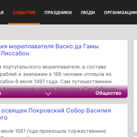
АЯ
СОБЫТИЯ
ПРАЗДНИКИ
ЛЮДИ
ОРГАНИЗАЦИИ
ия мореплавателя Васко да Гамы
 Лиссабон
 португальского мореплавателя, в составе
раблей и экипажем в 168 человек отплыла из
сабон 8 июля 1497 года. Сам путешественник
 флагманским судном флотилии «Сан-Габриэл»,
я
Общество
аулу вторым крупным кораблем - «Сан-Рафаэл».
 освящен Покровский Собор Василия
ого
 июля 1561 года произошла торжественное