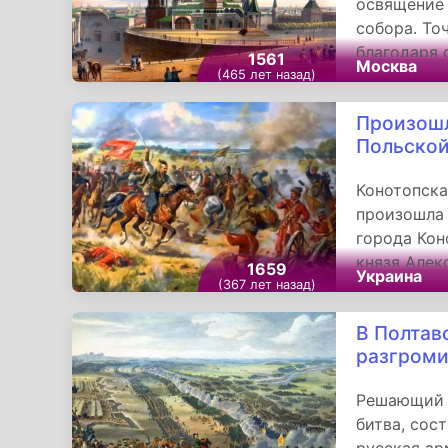
освящение 
собора. То
благодаря
1561
Москва
надписи, в
(465 лет назад)
собора.
Произошл
Польской
Конотопска
произошла 
города Кон
князя Алек
1659
Украина
войскам ко
(367 лет назад)
Речь Посп
В Полтав
разгром
Решающий 
битва, сос