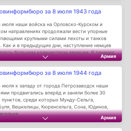
лы немцев пытались овладеть высотой, которую
овинформбюро за 8 июля 1943 года
наше танковое подразделение.
8 июля наши войска на Орловско-Курском и
ком направлениях продолжали вести упорные
упающими крупными силами пехоты и танков
. Как и в предыдущие дни, наступление немцев
лось большим количеством авиации. В течение
Армия
велись ожесточённые воздушные бои.
овинформбюро за 8 июля 1944 года
8 июля к западу от города Петрозаводск наши
оями продвигались вперёд и заняли более 30
 пунктов, среди которых Мунду-Сельга,
Буля, Вешкелицы, Кюренсельга, Сона, Юдинов,
яселькя.
Армия