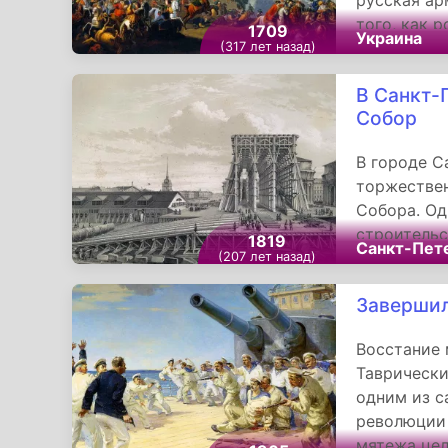
русская ар
того, как 
1709
Украина
Ливонию и 
(317 лет назад)
Петербург,
В Санкт-
центральну
Собор
В городе С
торжествен
Собора. Од
строительс
1819
Санкт-Пет
была размо
(207 лет назад)
времени те
Завершил
качественн
Восстание 
Таврически
одним из 
революции 
мятежа цел