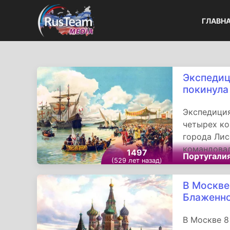
ГЛАВН
Экспедиц
покинула
Экспедиция
четырех ко
города Лис
командовал
1497
Португали
его брат П
(529 лет назад)
В Москве
Блаженн
В Москве 8