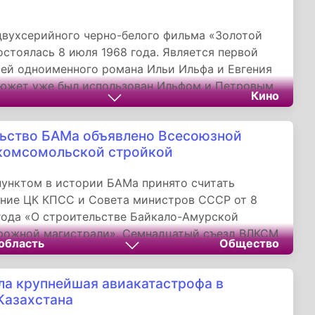
 ударов противника с воздуха.
вухсерийного черно-белого фильма «Золотой
остоялась 8 июля 1968 года. Является первой
ей одноименного романа Ильи Ильфа и Евгения
Сюжет уже был использован Ильфом и Петровым
Кино
 фильма 1936 года «Однажды летом». Главные
нили Сергей Юрский и Леонид Куравлев.
ьство БАМа объявлено Всесоюзной
комсомольской стройкой
унктом в истории БАМа принято считать
ние ЦК КПСС и Совета министров СССР от 8
года «О строительстве Байкало-Амурской
рожной магистрали». Семнадцатый съезд ВЛКСМ
область
Общество
троительство Байкало-Амурской
рожной магистрали Всесоюзной ударной
а крупнейшая авиакатастрофа в
ской стройкой. БАМ стал олицетворением
Казахстана
ьного движения страны вперед, продолжением