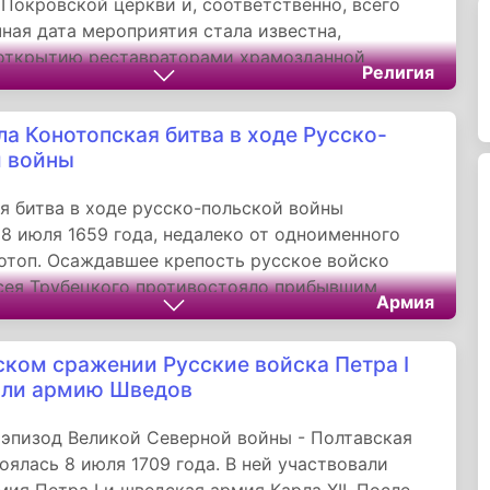
Покровской церкви и, соответственно, всего
чная дата мероприятия стала известна,
 открытию реставраторами храмозданной
Религия
ыполненной зодчими в центральной церкви
а Конотопская битва в ходе Русско-
 войны
я битва в ходе русско-польской войны
8 июля 1659 года, недалеко от одноименного
отоп. Осаждавшее крепость русское войско
сея Трубецкого противостояло прибывшим
Армия
алиции, организованную ориентированным на
олитую гетманом Иваном Выговским.
ском сражении Русские войска Петра I
или армию Шведов
эпизод Великой Северной войны - Полтавская
тоялась 8 июля 1709 года. В ней участвовали