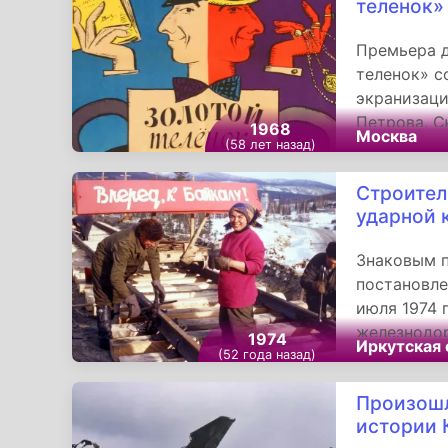
теленок»
пунктов от
Премьера д
теленок» с
экранизаци
Петрова. 
1968
Москва
в сценарии
(58 лет назад)
роли испол
Строител
ударной 
Знаковым п
постановле
июля 1974 
железнодо
1974
Иркутская 
объявил с
(52 года назад)
Железнодо
Произошл
комсомоль
истории 
поступател