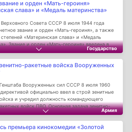
звание и орден «Мать-героиня»
ская слава» и «Медаль материнства»
Верховного Совета СССР 8 июля 1944 года
четное звание и орден «Мать-героиня», а также
 степеней «Материнская слава» и «Медаль
а». Звание и орден «Мать-героиня» введена в
Государство
аграды матерям, родившим и воспитавшим не
етей. При этом, «Материнской славой» при
зенитно-ракетные войска Вооруженных
х условиях награждались матери 9-7 детей, а
Р
атеринства» - 6 и 5 детей.
Генштаба Вооруженных сил СССР 8 июля 1960
 директивой официально ввел в строй зенитные
войска и учредил должность командующего
акетных войск ПВО. Основная задача зенитно-
Армия
ойск - защита важнейших государственных,
ких, политических, инфраструктурных и
сь премьера кинокомедии «Золотой
ъектов, группировок войск и населенных