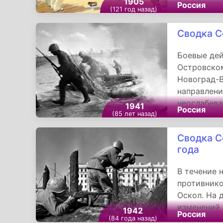
1905
Россия
(121 год назад)
Восстание 
событие пр
Сводка С
Японией и 
кораблях Ч
Боевые дей
господство
Островском
офицерском
Новоград-
направлени
неослабева
1941
Россия
(85 лет назад)
части, ока
задерживал
Сводка С
года
В течение 
противнико
Оскол. На 
изменений 
1942
Россия
продолжают
(84 года назад)