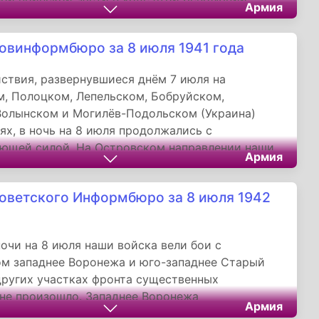
Армия
началось 27 июня по целому ряду причин. Это
оизошло на фоне неудач России в войне с
овинформбюро за 8 июля 1941 года
социальных волнений в стране. На многих
ерноморского флота среди моряков
ствия, развернувшиеся днём 7 июля на
вали революционные настроения и ненависть к
, Полоцком, Лепельском, Бобруйском,
у классу.
Волынском и Могилёв-Подольском (Украина)
ях, в ночь на 8 июля продолжались с
ющей силой. На Островском направлении наши
Армия
зывая упорное сопротивление противнику,
и его продвижение.
оветского Информбюро за 8 июля 1942
ночи на 8 июля наши войска вели бои с
м западнее Воронежа и юго-западнее Старый
других участках фронта существенных
не произошло. Западнее Воронежа
Армия
ся ожесточённые бои. На одном из участков