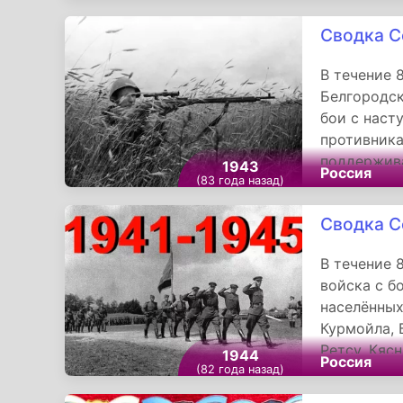
крупные си
Сводка С
обороняло 
В течение 
Белгородс
бои с наст
противника
поддержива
1943
Россия
(83 года назад)
всего дня 
Сводка С
В течение 
войска с б
населённых
Курмойла, 
Ретсу, Кясн
1944
Россия
(82 года назад)