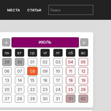
МЕСТА
СТАТЬИ
ИЮЛЬ
<
>
пн
вт
ср
чт
пт
сб
вс
29
30
01
02
03
04
05
08
06
07
09
10
11
12
13
14
15
16
17
18
19
20
21
22
23
24
25
26
27
28
29
30
31
01
02