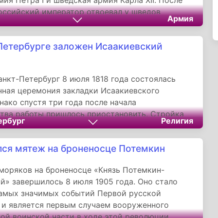
мия Петра I и шведская армия Карла XII. После
российский император отвоевал у шведов
Армия
основал новый город-крепость Санкт-
 король Карл XII принял решение атаковать
Петербурге заложен Исаакиевский
ю Россию с целью захватить Москву.
анкт-Петербург 8 июля 1818 года состоялась
ная церемония закладки Исаакиевского
нако спустя три года после начала
тва работы пришлось приостановить. Стройка
ербург
Религия
рожена лишь спустя четыре года, к тому
хническая часть документации подверглась
ся мятеж на броненосце Потемкин
ым изменениям.
моряков на броненосце «Князь Потемкин-
й» завершилось 8 июля 1905 года. Оно стало
самых значимых событий Первой русской
и является первым случаем вооруженного
ой воинской части в ходе этой революции.