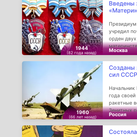
Введены 
«Материн
Президиум 
учредил по
орден двух
материнств
1944
Москва
качестве н
(82 года назад)
менее 10 д
Созданы 
аналогичны
сил ССС
«Медалью м
Начальник 
года своей
ракетные 
Зенитных р
1960
Россия
ракетных в
(66 лет назад)
экономичес
Состояла
военных об