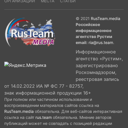
ОРГАНИЗАЦИИ
МЕСТА
СТАТЬИ
Apollo 11. Взлет и посадка самолета
состоялась на мысе Канаверал в США.
© 2021
RusTeam.media
Российское
информационное
агентство Рустим
email:
ria@rus.team
.
Информационное
агентство «Рустим»,
зарегистрировано
Роскомнадзором,
реестровая запись
от 14.02.2022 ИА № ФС 77 - 82757,
знак информационной продукции 16+
При полном или частичном использовании и
воспроизведении материалов сайтов ссылка на
RusTeam.media
обязательна. Для веб-сайтов интерактивная
ссылка на сайт
rus.team
обязательна. Мнение авторов
публикаций может не совпадать с позицией редакции