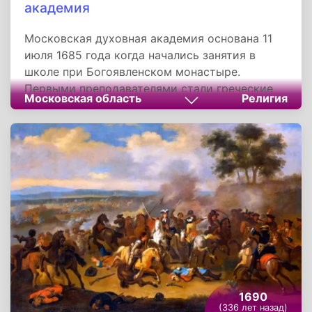
академия
Московская духовная академия основана 11
июля 1685 года когда начались занятия в
школе при Богоявленском монастыре.
Первыми преподавателями стали греческие
Московская область
Религия
монахи, ученые-богословы - братья
Иоанникий и Софроний Лихуды, которые
прибыли в Россию по приглашению
Московского Патриарха Иоакима и по
рекомендации Иерусалимского Патриарха
Досифея. Школа братьев Лихудов явилась
основой Славяно-греко-латинской академии,
впоследствии преобразованной в Московскую
духовную академию.
1690
(336 лет назад)