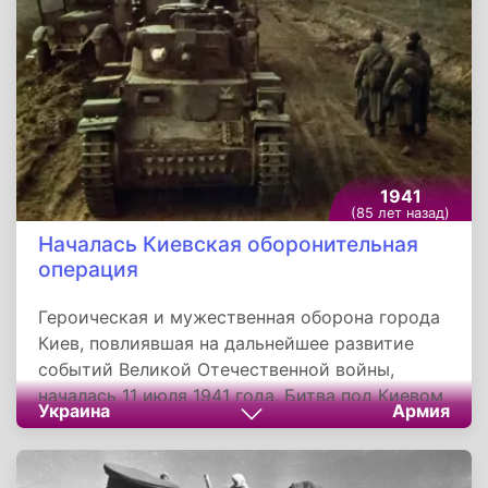
9 своих самолётов.
1941
(85 лет назад)
Началась Киевская оборонительная
операция
Героическая и мужественная оборона города
Киев, повлиявшая на дальнейшее развитие
событий Великой Отечественной войны,
началась 11 июля 1941 года. Битва под Киевом
Украина
Армия
или Киевская стратегическая оборонительная
операция - это крупномасштабные боевые
действия советских войск по обороне Киева