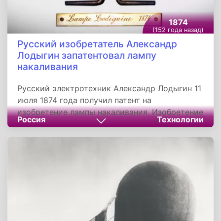
1874
(152 года назад)
Русский изобретатель Александр
Лодыгин запатентовал лампу
накаливания
Русский электротехник Александр Лодыгин 11
июля 1874 года получил патент на
изобретение лампы накаливания. Изобретение
Россия
Технологии
Лодыгина было запатентовано потом в
различных европейских странах, а также в
Индии, Австралии. Именно он, а не Эдисон,
стал так называемым «отцом» лампы
накаливания. Эдисон же лишь
поспособствовал в доведении изобретения до
ума.