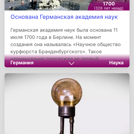
1700
(326 лет назад)
Основана Германская академия наук
Германская академия наук была основана 11
июля 1700 года в Берлине. На момент
создания она называлась «Научное общество
курфюрста Бранденбургского». Такое
наименование предложил ее первый
Германия
Наука
президент философ Готфрид Лейбниц. Король
отказался финансировать деятельность
Академии, но взамен предоставил ей право на
издание календарей в Бранденбурге.