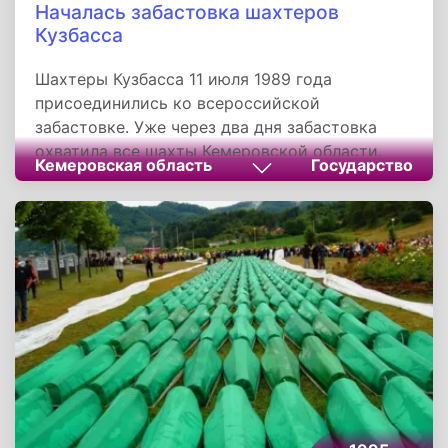
Началась забастовка шахтеров
Кузбасса
Шахтеры Кузбасса 11 июля 1989 года
присоединились ко всероссийской
забастовке. Уже через два дня забастовка
охватила все шахты Кемеровской области.
Кемеровская область
Государство
Министр угольной промышленности Михаил
Щадов дал телеграмму на шахты Кузбасса,
обещая немедленно удовлетворить
требования шахтеров. Забастовки 1989 года
стали одним из толчков к смене
экономического и политического строя в 1991
году.