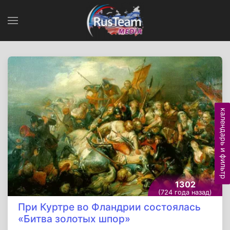
календарь и фильтр
1302
(724 года назад)
При Куртре во Фландрии состоялась
«Битва золотых шпор»