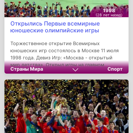
1998
(28 лет назад)
Открылись Первые всемирные
юношеские олимпийские игры
Торжественное открытие Всемирных
юношеских игр состоялось в Москве 11 июля
1998 года. Девиз Игр: «Москва - открытый
мир детства». Открыл игры на главном
Страны Мира
Спорт
олимпийском стадионе в Лужниках первый
президент России Борис Ельцин. Президент
Международного олимпийского комитета
Хуан Антонио Самаранч вручил Золотой
Олимпийский орден Юрию Лужкову. В
спортивных состязаниях приняли участие
юные спортсмены более чем из 140 стран
мира.