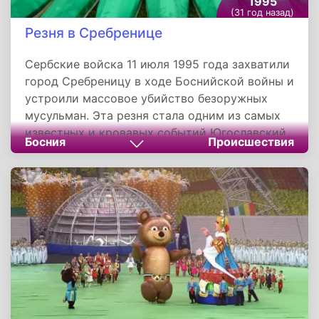
1995
(31 год назад)
Резня в Сребренице
Сербские войска 11 июля 1995 года захватили
город Сребреницу в ходе Боснийской войны и
устроили массовое убийство безоружных
мусульман. Эта резня стала одним из самых
известных и кровавых событий Югославский
Босния
Происшествия
войн и самым крупным массовым убийством
в Европе после окончания Второй мировой
войны. Всего погибло до 8 000 взрослых
мужчин из числа боснийских мусульман. В
результате расследования следователи
установили, что убийства совершили солдаты
Армии Республики Сербской под
командованием генерала Ратко Младича.