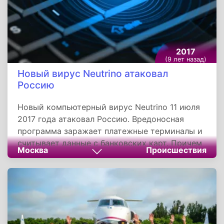
2017
(9 лет назад)
Новый вирус Neutrino атаковал
Россию
Новый компьютерный вирус Neutrino 11 июля
2017 года атаковал Россию. Вредоносная
программа заражает платежные терминалы и
считывает данные с банковских карт. Причем
Москва
Происшествия
троян способен обходить защитные
технологии. Вирус был обнаружен
сотрудниками «Лаборатории Касперского».
Атаке подверглись несколько тысяч
компьютеров мелких предпринимателей.