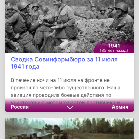
выступила на стороне союзников и оказалась
в числе победителей. После подписания в
1920 году Севрского мирного договора
страна получила значительную часть
территории Турции и Александр стал
королем увеличенной Греции.
1941
(85 лет назад)
Сводка Совинформбюро за 11 июля
1941 года
В течение ночи на 11 июля на фронте не
произошло чего-либо существенного. Наша
авиация проводила боевые действия по
уничтожению мотомехчастей противника и
Россия
Армия
совершала налёты на его аэродромы. По
уточнённым данным, за 10 июля наша авиация
в воздушных боях и на аэродромах
уничтожила 58 немецких самолётов, потеряв