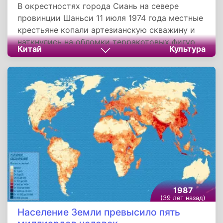
В окрестностях города Сиань на севере
провинции Шаньси 11 июля 1974 года местные
крестьяне копали артезианскую скважину и
наткнулись на обломки терракотовых фигур
Китай
Культура
воинов в полном боевом снаряжении. Находка
привлекла внимание археологов, и вскоре
здесь были развернуты масштабные работы.
1987
(39 лет назад)
Население Земли превысило пять