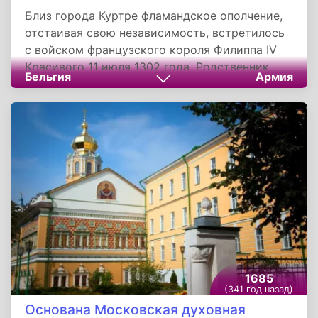
Близ города Куртре фламандское ополчение,
отстаивая свою независимость, встретилось
с войском французского короля Филиппа IV
Красивого 11 июля 1302 года. Родственник
Бельгия
Армия
короля - граф Артуа вел в бой 7 500
всадников и 3-5 тысяч пеших наемников.
Городское ополчение составляло 13-20 000
человек, но в его составе было только 10
рыцарей, остальные были пехотинцы:
арбалетчики, пикинеры, пешие воины с
годендагами и палицами.
1685
(341 год назад)
Основана Московская духовная