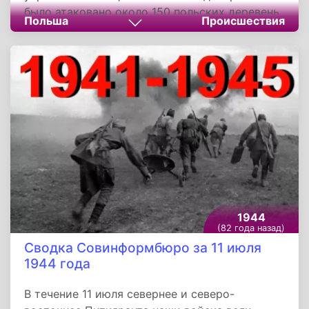
было атаковано около 150 польских деревень.
Польша
Происшествия
Волынская резня - наиболее кровавый эпизод
украинско-польского конфликта середины XX
века, который многими историками
выделяется из общей картины украино-
польского вооруженного конфликта.
Довольно часто польские историки трактуют
данные события исключительно как
антипольскую акцию УПА.
1944
(82 года назад)
Сводка Совинформбюро за 11 июля
1944 года
В течение 11 июля севернее и северо-