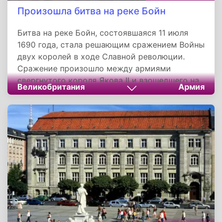
Произошла битва на реке Бойн
Битва на реке Бойн, состоявшаяся 11 июля
1690 года, стала решающим сражением Войны
двух королей в ходе Славной революции.
Сражение произошло между армиями
свергнутого короля Якова II и взошедшего на
Великобритания
Армия
престол Вильгельма III Оранского, который
приходился Якову племянником и зятем. Оба
короля командовали своими армиями. Армия
Вильгельма III одержала победу над армией
Якова II, состоящей в основном из
необученных ополченцев.