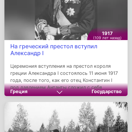
1917
(109 лет назад)
На греческий престол вступил
Александр I
Церемония вступления на престол короля
греции Александра I состоялось 11 июня 1917
года, после того, как его отец Константин I
под давлением Антанты сложил с себя
Греция
Государство
полномочия и покинул страну. Придя к власти
новый король не имел реальной власти, так
как политикой страны занимался премьер-
министр Элефтериос Венизелос. Король
Александр I оказался мудрым полководцем.
Во время Первой мировой войны Греция