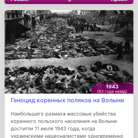
Белгородском направлениях за день боёв
подбито и уничтожено 162 немецких танка. В
воздушных боях и зенитной артиллерией сбит
31 самолёт противника.
1943
(83 года назад)
Геноцид коренных поляков на Волыни
Наибольшего размаха массовые убийства
коренного польского населения на Волыни
достигли 11 июля 1943 года, когда
украинскими националистами одновременно