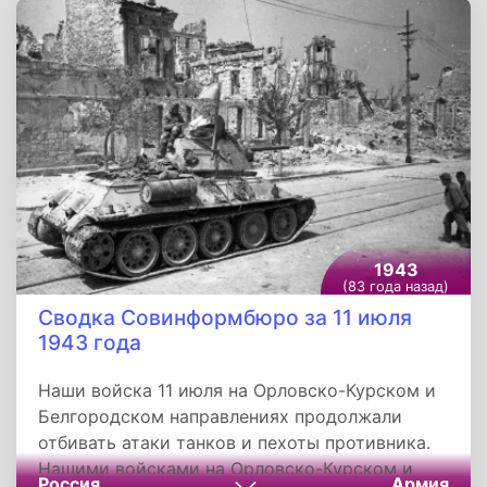
наносят противнику огромные потери.
Гвардейцы части, которой командует тов.
Чухин, уничтожили 2.500 немецких солдат и
офицеров, 10 танков, 3 броневика, 47 орудий
разных калибров, 10 миномётов, 25
пулемётов, 17 автомашин и 4 тягача.
1943
(83 года назад)
Сводка Совинформбюро за 11 июля
1943 года
Наши войска 11 июля на Орловско-Курском и
Белгородском направлениях продолжали
отбивать атаки танков и пехоты противника.
Нашими войсками на Орловско-Курском и
Россия
Армия