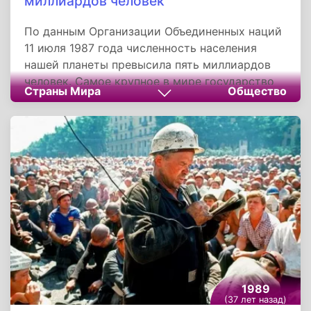
миллиардов человек
По данным Организации Объединенных наций
11 июля 1987 года численность населения
нашей планеты превысила пять миллиардов
человек. Самое крупное в мире государство
Страны Мира
Общество
по численности населения - Китай, вторая
Индия, третьими следуют США, Индонезия,
Бразилия занимают четвертое и пятое место
по численности населения, Пакистан, Нигерия,
Бангладеш, Россия занимают шестое,
седьмое, восьмое и девятое места
соответственно.
1989
(37 лет назад)