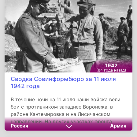
от немецко-фашистских захватчиков.
1942
(84 года назад)
Сводка Совинформбюро за 11 июля
1942 года
В течение ночи на 11 июля наши войска вели
бои с противником западнее Воронежа, в
районе Кантемировка и на Лисичанском
направлении. На других участках фронта
Россия
Армия
существенных изменений не произошло. Наши
части, действующие западнее Воронежа,