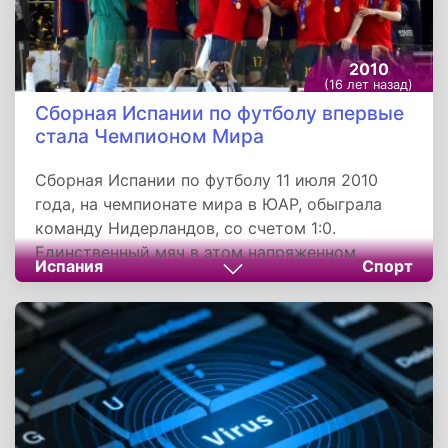
2010
(16 лет назад)
Сборная Испании по футболу впервые
стала Чемпионом Мира
Сборная Испании по футболу 11 июля 2010
года, на чемпионате мира в ЮАР, обыграла
команду Нидерландов, со счетом 1:0.
Единственный мяч в этом напряженном
Испания
Спорт
противостоянии забил Андрес Иньеста, на
116-й минуте. Испанская команда впервые в
своей истории стала чемпионом мира. Двумя
годами ранее Испания стала лучшей на
европейском континенте.