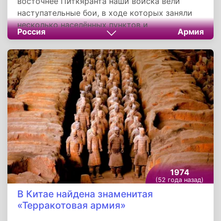
восточнее Питкяранта наши войска вели
наступательные бои, в ходе которых заняли
несколько населённых пунктов и
Россия
Армия
железнодорожную станцию. Северо-западнее
города Полоцк наши войска с боями
продвигались вперёд и заняли более 30
населённых пунктов. Войска 3-го
Белорусского фронта продолжали
уничтожение разрозненных групп противника
в центре города Вильнюс.
1974
(52 года назад)
В Китае найдена знаменитая
«Терракотовая армия»