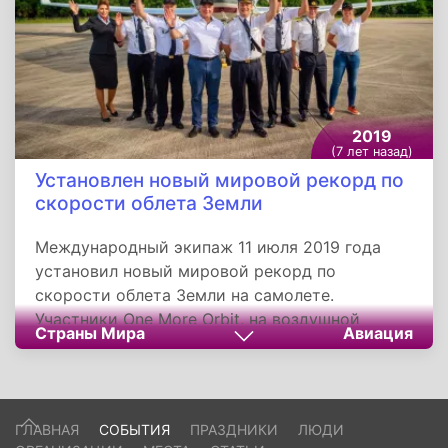
2019
(7 лет назад)
Установлен новый мировой рекорд по
скорости облета Земли
Международный экипаж 11 июля 2019 года
установил новый мировой рекорд по
скорости облета Земли на самолете.
Участники One More Orbit, на воздушной
Страны Мира
Авиация
машине Gulfstream G650ER совершили полет с
пересечением обоих полюсов за 46 часов 39
минут и 38 секунд. Экспедицию приурочили к
50-летию первой в истории высадки человека
ГЛАВНАЯ
СОБЫТИЯ
ПРАЗДНИКИ
ЛЮДИ
на Луне в рамках космической программы