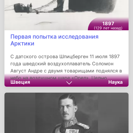
1897
(129 лет назад)
Первая попытка исследования
Арктики
С датского острова Шпицберген 11 июля 1897
года шведский воздухоплаватель Соломон
Август Андре с двумя товарищами поднялся в
небо на воздушном шаре «Орел». Целью
Швеция
Наука
полета являлось исследование Арктики.
Аэростат, объемом 4 531 кубических метров
был оснащен парусом. Для управления
летательным аппаратом использовалась
сложная система тросов.