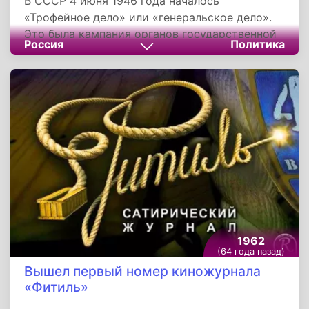
В СССР 4 июня 1946 года началось
«Трофейное дело» или «генеральское дело».
Это была кампания органов государственной
Россия
Политика
безопасности СССР, начатая по личному
указанию Иосифа Сталина и при участии
министра госбезопасности Виктора
Абакумова, бывшего руководителя СМЕРШа.
Её целью было выявление злоупотреблений
среди генералитета. Но, по мнению
исследователей, это был повод убрать с
«олимпа» маршала Георгия Жукова.
1962
(64 года назад)
Вышел первый номер киножурнала
«Фитиль»