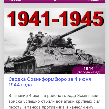
Ленинградском фронте наши
разведывательные отряды уничтожили более
100 вражеских солдат и нанесли
существенный урон противнику.
Партизанский отряд в одном из районов
Барановичской области пустил под откос 5
немецких воинских эшелонов.
1944
(82 года назад)
Сводка Совинформбюро за 4 июня
1944 года
В течение 4 июня в районе города Яссы наши
войска успешно отбили все атаки крупных сил
пехоты и танков противника и нанесли ему