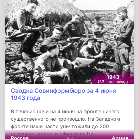
ночью проникла в тыл противника и атаковала
немецкое подразделение. Получено
сообщение об успешных операциях отряда
украинских партизан.
1943
(83 года назад)
Сводка Совинформбюро за 4 июня
1943 года
В течение ночи на 4 июня на фронте ничего
существенного не произошло. На Западном
фронте наши части уничтожили до 200
немецких солдат и офицеров. На
Россия
Армия