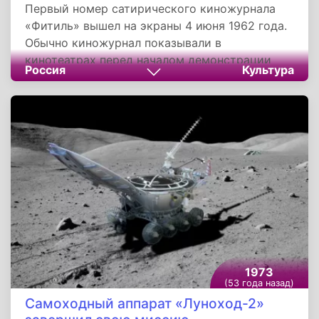
Первый номер сатирического киножурнала
«Фитиль» вышел на экраны 4 июня 1962 года.
Обычно киножурнал показывали в
кинотеатрах перед началом демонстрации
Россия
Культура
основного фильма. Сюжеты
миниатюр бичевали разнообразные
недостатки советской общественной и
частной жизни: разоблачали карьеристов,
бюрократов, взяточников и бракоделов,
высмеивали мещанство.
1973
(53 года назад)
Самоходный аппарат «Луноход-2»