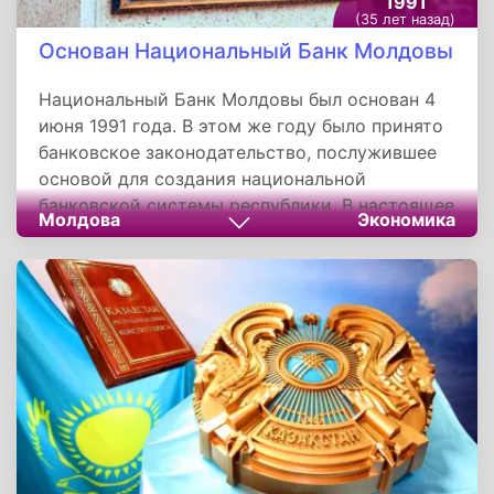
1991
(35 лет назад)
Основан Национальный Банк Молдовы
Национальный Банк Молдовы был основан 4
июня 1991 года. В этом же году было принято
банковское законодательство, послужившее
основой для создания национальной
банковской системы республики. В настоящее
Молдова
Экономика
время в стране действуют около 15
коммерческих банков. Поддержка и
постоянное развитие банковского
менеджмента в соответствии с современными
требованиями позволяет повышать уровень
конкурентоспособности на финансово-
банковском рынке, увеличивать объемы
операций, как на внутреннем, так и на
внешнем рынке.