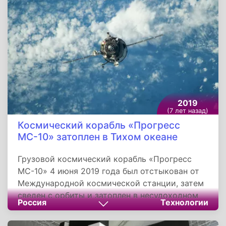
побратима Геленджика Каллифеи» - города в
пространстве Больших Афин.
2019
(7 лет назад)
Космический корабль «Прогресс
МС-10» затоплен в Тихом океане
Грузовой космический корабль «Прогресс
МС-10» 4 июня 2019 года был отстыкован от
Международной космической станции, затем
сведен с орбиты и затоплен в несудоходном
Россия
Технологии
районе Тихого океана. Корабль был запущен с
космодрома Байконур 16 ноября 2018 года и