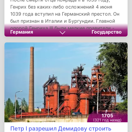
Генрих без каких-либо осложнений 4 июня
1039 года вступил на Германский престол. Он
был признан в Италии и Бургундии. Главной
опорой Генриха III были мелкие правители -
Германия
Государство
министериалы и войны рыцари. Он
способствовало усилению папской власти.
Его бессменным, преданным советником и
канцлером долгое время был Анно II.
1705
(321 год назад)
Петр I разрешил Демидову строить