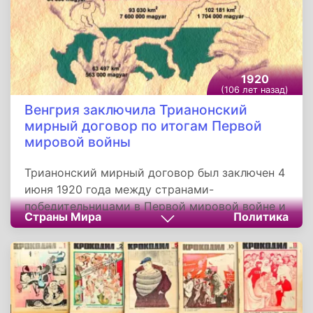
которого в мировой военно-исторической
литературе фигурирует имя конкретного
полководца.
1920
(106 лет назад)
Венгрия заключила Трианонский
мирный договор по итогам Первой
мировой войны
Трианонский мирный договор был заключен 4
июня 1920 года между странами-
победительницами в Первой мировой войне и
Страны Мира
Политика
Венгрией, потерпевшей поражение. Согласно
условиям договора Венгрия теряла более 70%
своих территорий, населенных, в том числе,
тремя миллионами этнических венгров. Для
Румынии и Словакии принятие договора
стало восстановлением справедливости, но в