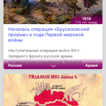
1916
(110 лет назад)
Началась операция «Брусиловский
прорыв» в ходе Первой мировой
войны
Наступательная операция войск Юго-
Западного фронта русской армии
на территории современной Западной
Россия
Армия
Украины в ходе Первой мировой войны
началась 4 июня 1916 года и вошла в мировую
историю под названием Брусиловский
прорыв. Руководил этой операцией
главнокомандующий армиями фронта генерал
от кавалерии Алексей Брусилов. Это
единственное сражение войны, в названии