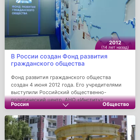
2012
(14 лет назад)
В России создан Фонд развития
гражданского общества
Фонд развития гражданского общества
создан 4 июня 2012 года. Его учредителями
выступили Российский общественно-
политический центр, АНО «Институт
Россия
Общество
общественного проектирования»,
общественная организация малого и среднего
предпринимательства «ОПОРА РОССИИ»,
организация работников средств массовой
информации «МедиаСоюз». ФоРГО