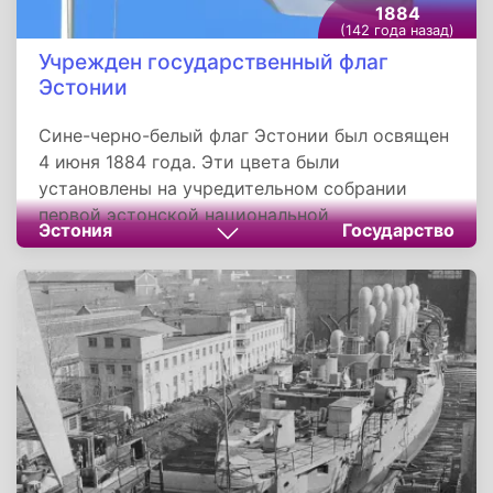
1884
(142 года назад)
Учрежден государственный флаг
Эстонии
Сине-черно-белый флаг Эстонии был освящен
4 июня 1884 года. Эти цвета были
установлены на учредительном собрании
первой эстонской национальной
Эстония
Государство
студенческой корпорации «Вирония», со
временем триколор стал символизировать
эстонское национальное достоинство и
стремление к независимости. Законом о
Государственном флаге, вступившем в силу 1
января 2006 года установлено 13 праздничных
дней и знаменательных дат, когда органы
государственной и муниципальной власти
обязаны вывешивать флаги страны над
своими зданиями.