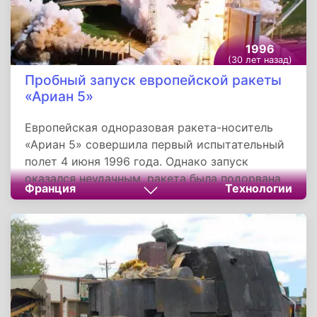
1996
(30 лет назад)
Пробный запуск европейской ракеты
«Ариан 5»
Европейская одноразовая ракета-носитель
«Ариан 5» совершила первый испытательный
полет 4 июня 1996 года. Однако запуск
оказался неудачным, ракета была подорвана
Франция
Технологии
на 34-й секунде полета по причине
неисправности в управляющем программном
обеспечении, которая считается самой
дорогостоящей компьютерной ошибкой в
истории. Конвертация данных из 64-
разрядного числа с плавающей запятой в 16-
разрядное привела к зависанию компьютера.