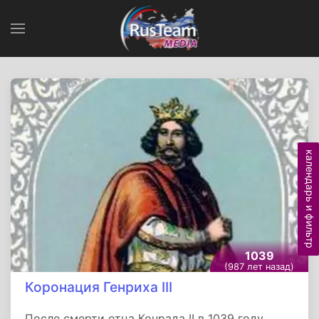
календарь и фильтр
1039
(987 лет назад)
Коронация Генриха III
После смерти отца Конрада II в 1039 году,