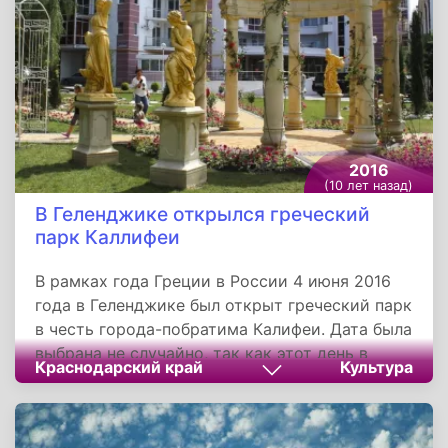
специализируется на актуальных
исследованиях в области политики,
регионального развития и современных
медиа. Миссия фонда улучшение качества
политики и общественной жизни путем
исследований, анализа и прогнозирования.
2016
(10 лет назад)
В Геленджике открылся греческий
парк Каллифеи
В рамках года Греции в России 4 июня 2016
года в Геленджике был открыт греческий парк
в честь города-побратима Калифеи. Дата была
выбрана не случайно, так как этот день в
Краснодарский край
Культура
истории города ознаменовался важным
событием. Отныне в городе-курорте
появилось название «Парк имени города-