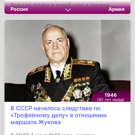
большие потери в живой силе и технике.
Россия
Армия
Северо-западнее города Новоржев
пятнадцать советских разведчиков во главе с
гвардии старшиной Озерницковским
выполняли боевое задание. Юго-восточнее
города Витебск наши отряды в одном
населённом пункте освободили 8 тысяч
мирных жителей, согнанных гитлеровцами в
концентрационный лагерь.
1946
(80 лет назад)
В СССР началось следствие по
«Трофейному делу» в отношении
маршала Жукова