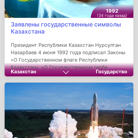
1992
(34 года назад)
Заявлены государственные символы
Казахстана
Президент Республики Казахстан Нурсултан
Назарбаев 4 июня 1992 года подписал Законы
«О Государственном флаге Республики
Казахстан», «О Государственном гербе
Казахстан
Государство
Республики Казахстан», «О музыкальной
редакции Государственного гимна Республики
Казахстан». Госсимволами страны считаются
герб, флаг, гимн и конституция. Эталоны
хранятся в резиденции президента,
именуемой Акорда, уникальном красивейшем
месте столицы Казахстана городе Астана.