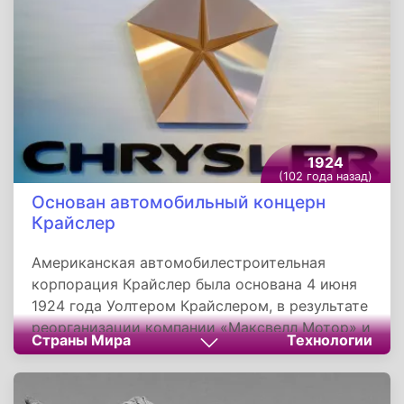
подписчикам вместе с воскресными
номерами, и носил такое же название.
С тринадцатого номера приложение стало
журналом и было переименовано.
1924
(102 года назад)
Основан автомобильный концерн
Крайслер
Американская автомобилестроительная
корпорация Крайслер была основана 4 июня
1924 года Уолтером Крайслером, в результате
реорганизации компании «Максвелл Мотор» и
Страны Мира
Технологии
«Виллис-Оверленд». Родиной компании
является город Детройт, считающийся
колыбелью не только американского, но и