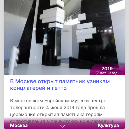
пристыковался к МКС через двое суток. Он
доставил на станцию около 2,5 тонны
различных грузов, в том числе топливо, воду
и сжатые газы.
2019
(7 лет назад)
В Москве открыт памятник узникам
концлагерей и гетто
В московском Еврейском музее и центре
толерантности 4 июня 2019 года прошла
церемония открытия памятника героям
сопротивления в фашистских концлагерях и
Москва
Культура
еврейских гетто в годы Второй мировой