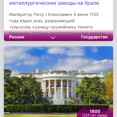
металлургические заводы на Урале
Император Петр I Алексеевич 4 июня 1705
года издал указ, разрешающий
тульскому кузнецу-оружейнику Никите
Демидову строить металлургические заводы
Россия
Государство
в Кунгурском районе на Урале. Промышленник
перевез на место мастеров из Тулы и Москвы,
развернул работы, скупая земли и крепостных
крестьян. При этом Демидов принимал на
работу шведских военнопленных, знавших
толк в горном деле, переманивал
специалистов с казённых предприятий и
принимал на работу беглых крестьян.
1800
(226 лет назад)