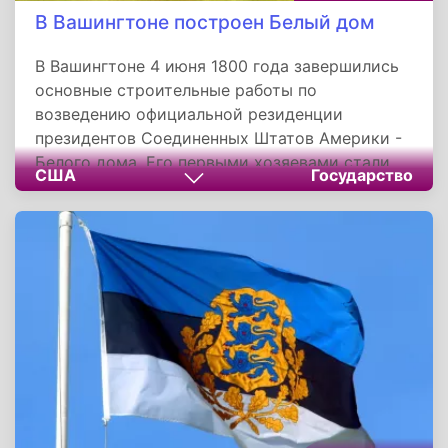
В Вашингтоне построен Белый дом
В Вашингтоне 4 июня 1800 года завершились
основные строительные работы по
возведению официальной резиденции
президентов Соединенных Штатов Америки -
Белого дома. Его первыми хозяевами стали
США
Государство
Джон Адамс с супругой Абигайль. Здание
было построено по проекту архитектора
Джеймса Хобэна, а участок для
строительства выбирал первый президент
США Джордж Вашингтон.