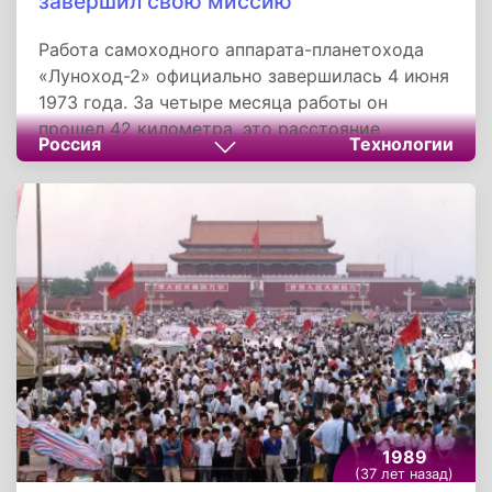
завершил свою миссию
Работа самоходного аппарата-планетохода
«Луноход-2» официально завершилась 4 июня
1973 года. За четыре месяца работы он
прошел 42 километра, это расстояние
Россия
Технологии
оставалось рекордным до 2015 года, когда
его превзошел марсоход «Оппортьюнити»,
передал на Землю 86 панорам и около 80 000
кадров телесъемки, но его дальнейшей работе
помешал перегрев аппаратуры внутри
корпуса. После въезда внутрь свежего
лунного кратера, где грунт оказался очень
рыхлым, луноход долго буксовал, пока задним
ходом не выбрался на поверхность. При этом
откинутая назад крышка с солнечной
батареей, видимо, зачерпнула немного грунта,
окружающего кратер. Впоследствии, при
1989
закрытии крышки на ночь для сохранения
(37 лет назад)