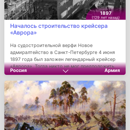
1897
(129 лет назад)
Началось строительство крейсера
«Аврора»
На судостроительной верфи Новое
адмиралтейство в Санкт-Петербурге 4 июня
1897 года был заложен легендарный крейсер
«Аврора». Тогда никто не мог предположить,
Россия
Армия
что корабль сыграет одну из важнейших
ролей в российской истории, дав сигнал в
октябре 1917 года началу штурма Зимнего
дворца, а также примет участие в трех
войнах XX века - Русско-японской, Первой
мировой и Великой Отечественной.