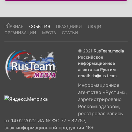
войны. Участие в торжественном событии
приняли Президент России Владимир Путин,
главный раввин РФ Берл Лазар, президент
ГЛАВНАЯ
СОБЫТИЯ
ПРАЗДНИКИ
ЛЮДИ
Федерации еврейских общин Александр
ОРГАНИЗАЦИИ
МЕСТА
СТАТЬИ
Борода и председатель попечительского
совета музея Виктор Вексельберг.
© 2021
RusTeam.media
Российское
информационное
агентство Рустим
email:
ria@rus.team
.
Информационное
агентство «Рустим»,
зарегистрировано
Роскомнадзором,
реестровая запись
от 14.02.2022 ИА № ФС 77 - 82757,
знак информационной продукции 16+