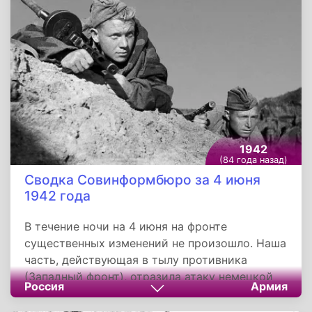
мирового автопрома.
1942
(84 года назад)
Сводка Совинформбюро за 4 июня
1942 года
В течение ночи на 4 июня на фронте
существенных изменений не произошло. Наша
часть, действующая в тылу противника
(Западный фронт), отразила атаку немецкой
Россия
Армия
пехоты, наступавшей при поддержке танков.
Разведка одной нашей стрелковой части