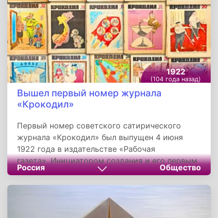
самой Венгрии его восприняли как трагедию.
1922
(104 года назад)
Вышел первый номер журнала
«Крокодил»
Первый номер советского сатирического
журнала «Крокодил» был выпущен 4 июня
1922 года в издательстве «Рабочая
газета». Инициатором создания и его первым
Россия
Общество
редактором стал Константин Степанович
Еремеев. Изначально «Крокодил» выпускался
как бесплатное приложение к газете
«Рабочий», которое рассылалось