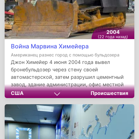
2004
(22 года назад)
Война Марвина Химейера
Американец разнес город с помощью бульдозера
Джон Химейер 4 июня 2004 года вывел
бронебульдозер через стену своей
автомастерской, затем разрушил цементный
завод, здание администрации, офис местной
газеты, дом вдовы бывшего судьи и другие
США
Происшествия
административные здания города. Владельцы
всех поврежденных зданий были связаны со
спорами о земельном участке,
принадлежащем Химейеру.