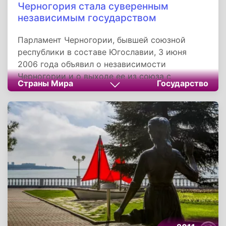
Черногория стала суверенным
независимым государством
Парламент Черногории, бывшей союзной
республики в составе Югославии, 3 июня
2006 года объявил о независимости
Черногории и о выходе ее из союза с
Страны Мира
Государство
Сербией. Это объявление основано на
результатах проведенного ранее
референдума, в ходе которого 55,5%
избирателей Черногории высказались за
независимость. Парламент также принял
резолюцию о Конституции нового
государства, в которой Черногория
объявляется независимым, демократическим
и гражданским государством. Целью
Черногории будет стремление вступить в ЕС
и в НАТО.