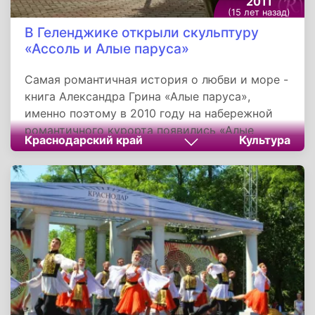
2011
(15 лет назад)
В Геленджике открыли скульптуру
«Ассоль и Алые паруса»
Самая романтичная история о любви и море -
книга Александра Грина «Алые паруса»,
именно поэтому в 2010 году на набережной
романтичного курорта появились «Алые
Краснодарский край
Культура
паруса» в море цветов на фоне прекрасной
Геленджикской бухты. Вторую часть
композиции - скульптуру красавицы Ассоль, с
надеждой всматривающейся в морскую даль
открыли 3 июня 2011 года.