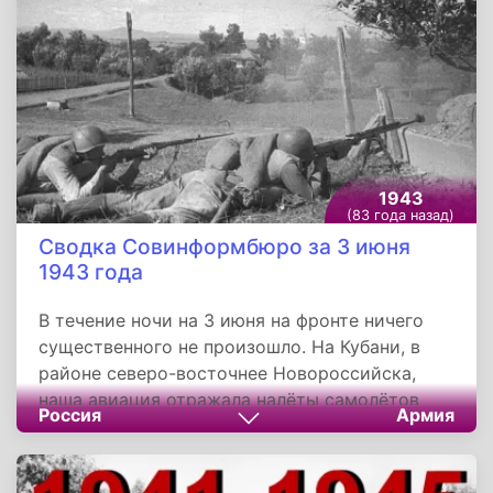
освобождения.
1943
(83 года назад)
Сводка Совинформбюро за 3 июня
1943 года
В течение ночи на 3 июня на фронте ничего
существенного не произошло. На Кубани, в
районе северо-восточнее Новороссийска,
наша авиация отражала налёты самолётов
Россия
Армия
противника. B течение вчерашнего дня в
воздушных боях и огнём зенитной артиллерии
на этом участке фронта сбито 37 немецких