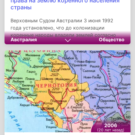
права на землю коренного населения
страны
Верховным Судом Австралии 3 июня 1992
года установлено, что до колонизации
коренные народы владели землей согласно
Австралия
Общество
традиционному праву, фактически
существующему и по сей день. Верховный
Суд подтвердил право аборигенов и жителей
островов пролива Торесса владеть и
пользоваться землей в местах их
традиционного обитания. По этому праву
правительства штатов, заинтересованные в
приобретении прав на разработку природных
ресурсов, обязаны выплачивать владельцам
земли компенсацию.
2006
(20 лет назад)