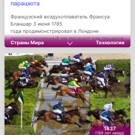
парашюта
Французский воздухоплаватель Франсуа
Бланшар 3 июня 1785
года продемонстрировал в Лондоне
сконструированный им парашют для прыжков
Страны Мира
Технологии
с воздушного шара. Сам Бланшар опробовать
свое изобретение не решился и с высоты 300
метров скинул на парашюте собаку. Животное
приземлилось благополучно. Спустя год в
Гамбурге Бланшар провел следующий
эксперимент. На этот раз с неба на землю
спустился баран.
1837
(189 лет назад)