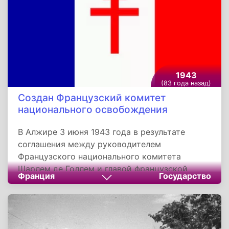
1943
(83 года назад)
Создан Французский комитет
национального освобождения
В Алжире 3 июня 1943 года в результате
соглашения между руководителем
Французского национального комитета
Шарлем де Голлем и главой французской
Франция
Государство
администрации и командующим армией в
Северной Африке Анри Жиро, создан орган
центральной французской власти -
Французский комитет национального