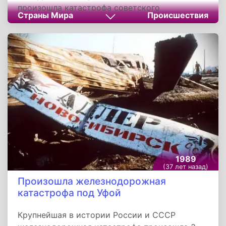
произошла катастрофа советского
Страны Мира
Происшествия
сверхзвукового авиалайнера Ту-144. Самолет
выполнял показательный полет, когда на
глазах нескольких сотен тысяч зрителей
внезапно перешел в пике, а через несколько
секунд разрушился в воздухе и упал на жилые
районы городка Гуссенвиль.
1989
(37 лет назад)
Произошла железнодорожная
катастрофа под Уфой
Крупнейшая в истории России и СССР