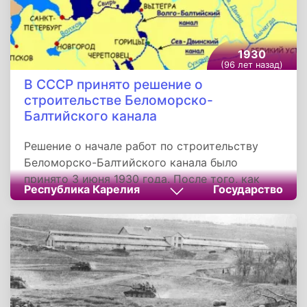
1930
(96 лет назад)
В СССР принято решение о
строительстве Беломорско-
Балтийского канала
Решение о начале работ по строительству
Беломорско-Балтийского канала было
принято 3 июня 1930 года. После того, как
Республика Карелия
Государство
были поданы на рассмотрение первые
эскизные проекты, начались работы по
проектированию на местности. Кураторами
стройки стали будущий нарком внутренних
дел СССР Генрих Ягода и начальник ГУЛАГа
Матвей Берман.