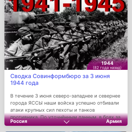
самолётов.
1944
(82 года назад)
Сводка Совинформбюро за 3 июня
1944 года
В течение 3 июня северо-западнее и севернее
города ЯССЫ наши войска успешно отбивали
атаки крупных сил пехоты и танков
противника. По уточнённым данным, в боях за
Россия
Армия
2 июня в этом районе нашими войсками
уничтожено 48 немецких танков. В воздушных