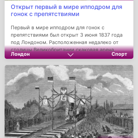
Открыт первый в мире ипподром для
гонок с препятствиями
Первый в мире ипподром для гонок с
препятствиями был открыт 3 июня 1837 года
под Лондоном. Расположенная недалеко от
столицы Великобритании скаковая арена
Лондон
Спорт
пользовалась заслуженной популярностью у
любителей этого вида спорта. За всю историю
существования ипподрома соревнования
здесь не проводились только во время
Второй Мировой войны, когда арена была
отдана под лагерь военнопленных.