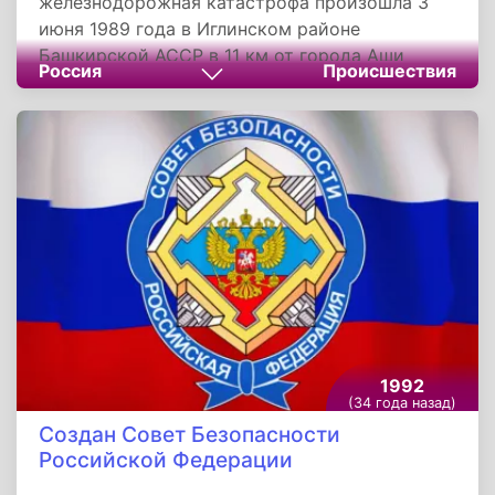
железнодорожная катастрофа произошла 3
июня 1989 года в Иглинском районе
Башкирской АССР в 11 км от города Аши
Россия
Происшествия
Челябинской области на перегоне Аша - Улу-
Теляк. В результате трагедии погибли 575
человек, по другим данным 645, 181 из них
- дети, ранены более 600. За год до нее день в
день произошла аналогичная катастрофа под
Арзамасом.
1992
(34 года назад)
Создан Совет Безопасности
Российской Федерации