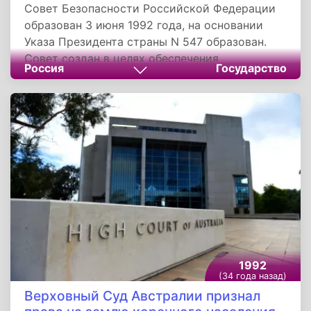
Совет Безопасности Российской Федерации
образован 3 июня 1992 года, на основании
Указа Президента страны N 547 образован.
Совет создан в целях обеспечения
Россия
Государство
реализации функций главы государства по
управлению государством, формированию
внутренней, внешней и военной политики в
области безопасности, сохранению
государственного суверенитета России,
поддержанию социально-политической
стабильности в обществе, защите прав и
свобод граждан.
1992
(34 года назад)
Верховный Суд Австралии признал