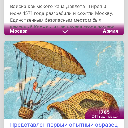
Войска крымского хана Давлета I Гирея 3
июня 1571 года разграбили и сожгли Москву.
Единственным безопасным местом был
каменный Кремль, из-за начавшегося пожара
Москва
Армия
и вестей о скором приближении русских
войск Гирей решил его не штурмовать. В
результате практически весь город был
уничтожен, произошли взрывы в погребах,
обрушившие часть крепостных стен. На
следующий день татары с добычей и
пленниками ушли назад, по пути уничтожив
Каширу и разорив рязанские земли.
1785
(241 год назад)
Представлен первый опытный образец