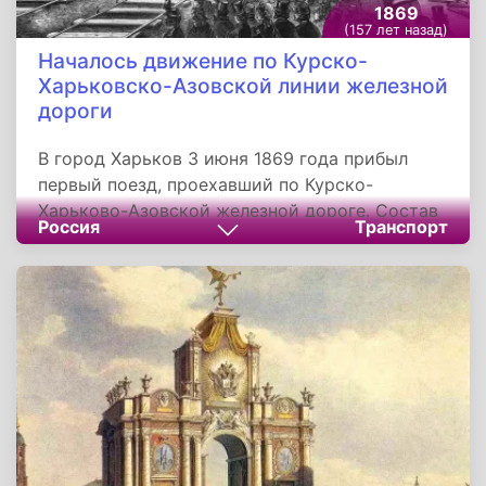
1869
(157 лет назад)
Началось движение по Курско-
Харьковско-Азовской линии железной
дороги
В город Харьков 3 июня 1869 года прибыл
первый поезд, проехавший по Курско-
Харьково-Азовской железной дороге. Состав
Россия
Транспорт
состоял из нескольких вагонов и особой
платформы. Поезд встречали в Дергачах
губернатор, местные власти и жители города.
Железная дорога была построена за год.
Строительство велось одновременно на всем
протяжении будущей магистрали. В то же
время шло возведение паровозных сараев,
станций, телеграфной линии и других
объектов. Регулярное движение по этому
направлению было открыто в июле 1869 года.