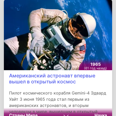
боях и огнём зенитной артиллерии сбито 24
самолёта противника. На других участках
фронта - без перемен.
1965
(61 год назад)
Американский астронавт впервые
вышел в открытый космос
Пилот космического корабля Gemini-4 Эдвард
Уайт 3 июня 1965 года стал первым из
американских астронавтов, и вторым
человеком в мире, вышедшим в открытый
Страны Мира
Наука