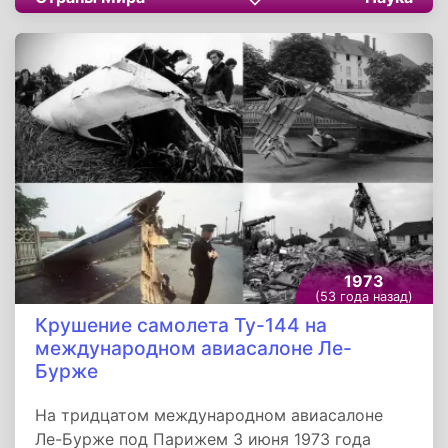
космос. Вне корабля астронавт в течение 36
минут проводил технические работы. Для
маневрирования в космосе он использовал
ручную реактивную установку.
Продолжительность всего полета составила
четверо суток.
1973
(53 года назад)
Крушение самолета Ту-144 на
международном авиасалоне Ле-
Бурже
На тридцатом международном авиасалоне
Ле-Бурже под Парижем 3 июня 1973 года