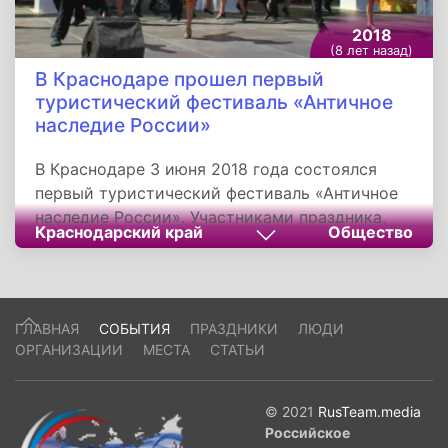
2018
(8 лет назад)
В Краснодаре прошел первый
туристический фестиваль «Античное
наследие России»
В Краснодаре 3 июня 2018 года состоялся
первый туристический фестиваль «Античное
наследие России». Участниками праздника,
Краснодарский край
Общество
который открылся в Городском саду, стали
сотни горожан и гостей города. В открытии
фестиваля приняли участие заместители
главы Краснодара Дмитрий Логвиненко и
ГЛАВНАЯ
СОБЫТИЯ
ПРАЗДНИКИ
ЛЮДИ
Лилиана Егорова. Основным организатором
ОРГАНИЗАЦИИ
МЕСТА
СТАТЬИ
фестиваля «Античное наследие» выступил
Туристско - информационный центр города.
© 2021
RusTeam.media
Российское