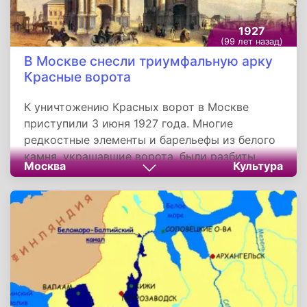
1927
(99 лет назад)
В Москве снесли триумфальную арку
Красные ворота
К уничтожению Красных ворот в Москве
приступили 3 июня 1927 года. Многие
редкостные элементы и барельефы из белого
камня, украшавшие ворота, были разбиты,
Москва
Культура
разломаны и расколоты. После сноса Красных
ворот площадь еще раз подверглась
реконструкции.