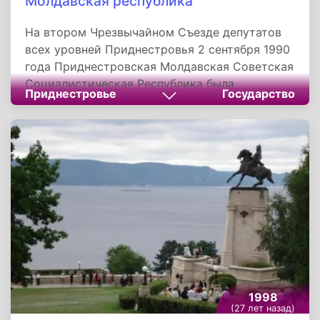
Молдавская республика
На втором Чрезвычайном Съезде депутатов
всех уровней Приднестровья 2 сентября 1990
года Приднестровская Молдавская Советская
Социалистическая Республика была
Приднестровье
Государство
провозглашена в составе СССР. Однако ни
правительство Советского Союза, ни
парламент Молдовы не признали этого
решения. Начало формированию
приднестровского государства и системы
органов государственной власти было
положено на всенародных референдумах,
проведенных на всей территории
Приднестровья, а также на съездах народных
депутатов всех уровней.
1998
(27 лет назад)