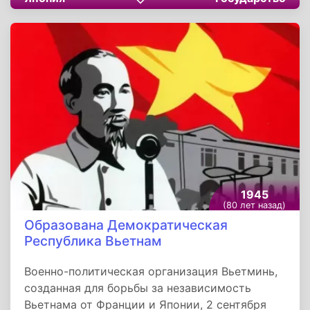
акта о капитуляции Японии, завершивший
Вторую мировую войну. Свои подписи под
документом поставили официальные
представители СССР, США, ООН и японского
правительства. Капитуляция была
безоговорочной, кроме одного пункта - о
личной неприкосновенности императора
Японии.
1945
(80 лет назад)
Образована Демократическая
Республика Вьетнам
Военно-политическая организация Вьетминь,
созданная для борьбы за независимость
Вьетнама от Франции и Японии, 2 сентября