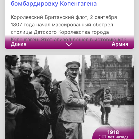
бомбардировку Копенгагена
Королевский Британский флот, 2 сентября
1807 года начал массированный обстрел
столицы Датского Королевства города
Копенгаген. Этот эпизод вошел в историю как
Дания
Армия
один из первых в Новое время примеров
использования превентивной войны и
терроризма, поскольку жертвами
бомбардировки были мирные жители страны,
держащей военный и политический
нейтралитет.​​​​​​​
1918
(107 лет назад)