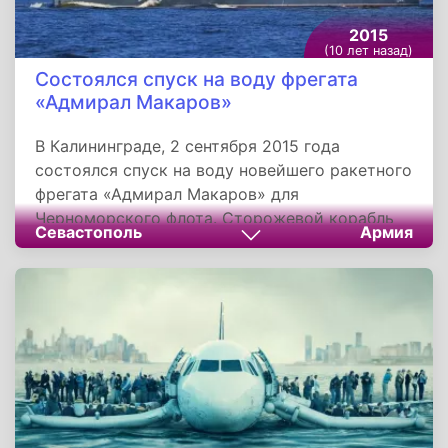
2015
(10 лет назад)
Состоялся спуск на воду фрегата
«Адмирал Макаров»
В Калининграде, 2 сентября 2015 года
состоялся спуск на воду новейшего ракетного
фрегата «Адмирал Макаров» для
Черноморского флота. Сторожевой корабль
Севастополь
Армия
проекта 11356 обладает эффективными и
совершенными средствами противолодочного
и противокорабельного вооружения, зенитно-
ракетным комплексом для отражения
воздушных ударов. Корабль способен
выполнять задачи в дальней морской и
океанской зонах. Судно «Адмирал Макаров» -
многоцелевой сторожевой корабль дальней
морской зоны, третий фрегат проекта 11356,