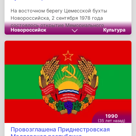
На восточном берегу Цемесской бухты
Новороссийска, 2 сентября 1978 года
состоялось открытие Мемориального
Новороссийск
Культура
комплекса «Линия-Рубеж обороны».
Композиция появилась около стен цементного
завода «Октябрь», в год 35-летия со дня
разгрома немецко-фашистских войск у стен
города. Общее название комплекса - «Героям
Гражданской войны и Великой Отечественной
войны».
1990
(35 лет назад)
Провозглашена Приднестровская