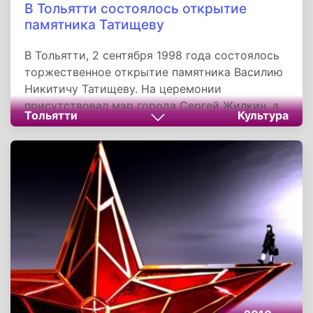
В Тольятти состоялось открытие
памятника Татищеву
В Тольятти, 2 сентября 1998 года состоялось
торжественное открытие памятника Василию
Никитичу Татищеву. На церемонии
присутствовал мэр города Сергей Жилкин, а
Тольятти
Культура
осветил мемориал самарский епископ,
владыка Сергий. Авторами монумента стали
народный художник России Александр
Рукавишников и архитектор Александр
Кочетковский.