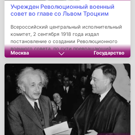
Учрежден Революционный военный
совет во главе со Львом Троцким
Всероссийский центральный исполнительный
комитет, 2 сентября 1918 года издал
постановление о создании Революционного
военного совета, по сути превращающий
Москва
Государство
Советскую республику в военный лагерь.
Первым руководителем был назначен Лев
Давидович Троцкий. Реввоенсовет стал
высшим коллегиальным органом военной
власти и политического руководства армий,
фронтов, флотов Вооруженных Сил РСФСР и
СССР в 1918-1934 годах.