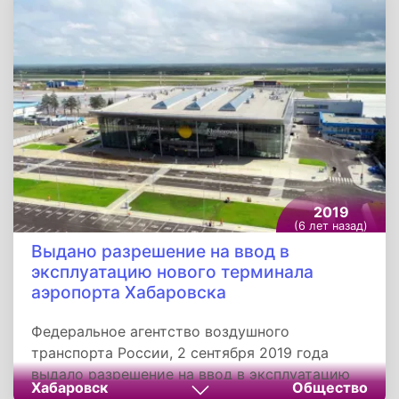
миллионов предметов, из которых девять
десятых были уничтожены. Причины
возгорания не установлены.
2019
(6 лет назад)
Выдано разрешение на ввод в
эксплуатацию нового терминала
аэропорта Хабаровска
Федеральное агентство воздушного
транспорта России, 2 сентября 2019 года
выдало разрешение на ввод в эксплуатацию
Хабаровск
Общество
пассажирского терминала внутренних