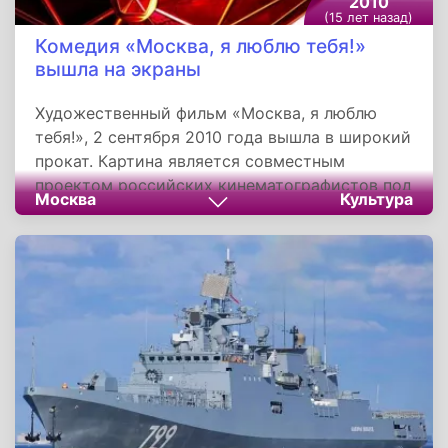
2010
(15 лет назад)
Комедия «Москва, я люблю тебя!»
вышла на экраны
Художественный фильм «Москва, я люблю
тебя!», 2 сентября 2010 года вышла в широкий
прокат. Картина является совместным
проектом российских кинематографистов под
Москва
Культура
общим руководством Егора Кончаловского и
состоит из двадцати не связанных между
собой пятиминутных киноновелл,
поставленных разными режиссерами. По
своей форме проект повторяет французский
«Париж, я люблю тебя» и американский
«Нью-Йорк, я люблю тебя».