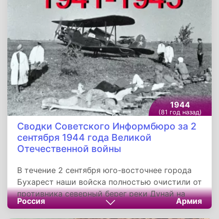
пообещал, что финны самостоятельно
проследят за эвакуацией немецких частей.
Советское руководство приняло эти
предложения.
1944
(81 год назад)
Сводки Советского Информбюро за 2
сентября 1944 года Великой
Отечественной войны
В течение 2 сентября юго-восточнее города
Бухарест наши войска полностью очистили от
противника северный берег реки Дунай на
Россия
Армия
участке Олтеница, Фетешти, заняв при этом
город и железнодорожную станцию Олтеница