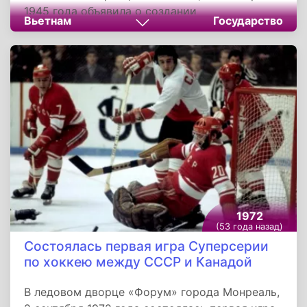
1945 года объявила о создании
Вьетнам
Государство
Демократической Республики и
формировании временного правительства.
Первым президентом ДРВ стал Хо Ши Мин,
который одновременно возглавил страну как
премьер-министр. Годовщина этого события
отмечается во Вьетнаме как национальный
праздник.
1972
(53 года назад)
Состоялась первая игра Суперсерии
по хоккею между СССР и Канадой
В ледовом дворце «Форум» города Монреаль,