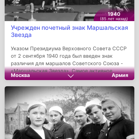
1940
(85 лет назад)
Учрежден почетный знак Маршальская
Звезда
Указом Президиума Верховного Совета СССР
от 2 сентября 1940 года был введен знак
различия для маршалов Советского Союза -
«Маршальская Звезда». Самое активное
Москва
Армия
участие в создании знака принял Иосиф
Сталин, который не только подал идею о
вручении такой почетной награды, но и
разработал ее эскиз. На утверждение «отцу
народов» были предложены восемь образцов
Звезды, изготовленные из драгоценных
металлов с бриллиантами и драгоценными
камнями. Из них он выбрал самый скромный
знак, а не прошедшие «пробу», хранятся в