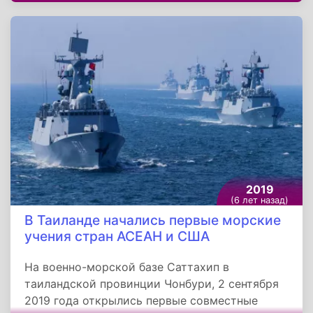
авиалиний Хабаровского аэропорта. Площадь
терминала составляет 27 700 м2, пропускная
способность три миллиона человек в год. В
терминале есть три телетрапа, 12 лифтов и
семь эскалаторов. Для пассажиров откроют
множество магазинов и кафе. В
строительство вложили 4,9 миллиарда рублей
инвестиций, в том числе кредитные средства
ведущих Внешэкономбанка и АО «Фонд
развития Дальнего Востока».
2019
(6 лет назад)
В Таиланде начались первые морские
учения стран АСЕАН и США
На военно-морской базе Саттахип в
таиландской провинции Чонбури, 2 сентября
2019 года открылись первые совместные