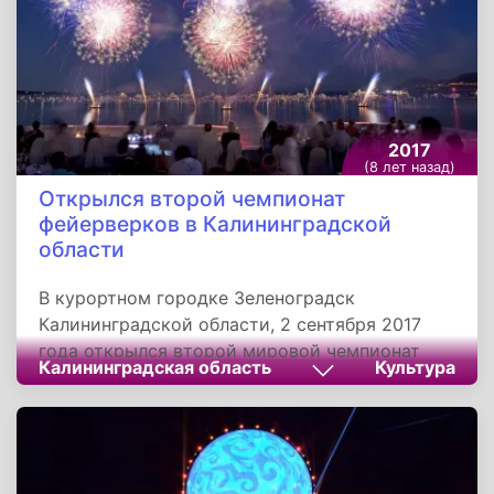
перешли в ведение США во исполнение
требований американских властей.
2017
(8 лет назад)
Открылся второй чемпионат
фейерверков в Калининградской
области
В курортном городке Зеленоградск
Калининградской области, 2 сентября 2017
года открылся второй мировой чемпионат
Калининградская область
Культура
фейерверков. Участниками фестиваля стали
команды из восьми стран, по два участника в
день. Свои пиромузыкальные программы
представили команды из Нидерландов,
Болгарии, Португалии, Хорватии, Казахстана,