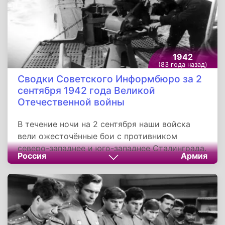
1942
(83 года назад)
Сводки Советского Информбюро за 2
сентября 1942 года Великой
Отечественной войны
В течение ночи на 2 сентября наши войска
вели ожесточённые бои с противником
северо-западнее и юго-западнее Сталинграда.
Россия
Армия
На других фронтах существенных изменений
не произошло. Северо-западнее Сталинграда
наши войска отбивали атаки противника.
Немцы перешли в наступление на рубеж,
обороняемый Н-ской частью, и проникли в
глубь нашей обороны.