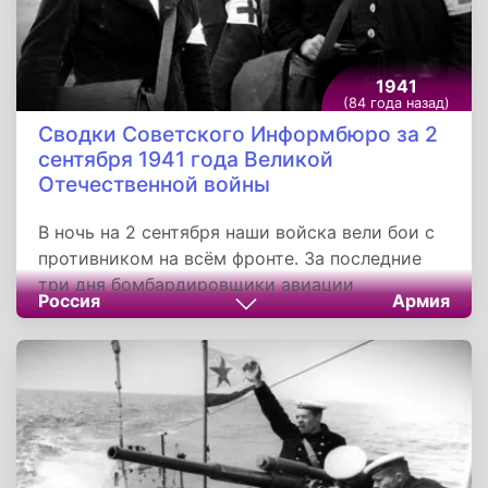
Алмазном Фонде.
1941
(84 года назад)
Сводки Советского Информбюро за 2
сентября 1941 года Великой
Отечественной войны
В ночь на 2 сентября наши войска вели бои с
противником на всём фронте. За последние
три дня бомбардировщики авиации
Россия
Армия
Черноморского флота совершили несколько
налётов на порты и наземные войска
противника. Прямым попаданием бомбы
выведен из строя один вражеский военный
корабль. Морские лётчики уничтожили также
83 танка, более 50 автобронемашин и много
автоцистерн с горючим.