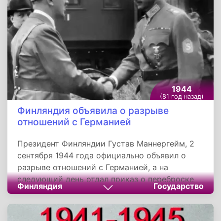
центром Курской области Глушково.
1944
(81 год назад)
Финляндия объявила о разрыве
отношений с Германией
Президент Финляндии Густав Маннергейм, 2
сентября 1944 года официально объявил о
разрыве отношений с Германией, а на
следующий день отдал приказ о переброске
Финляндия
Государство
армейских соединений на север. Кроме того,
Маннергейм предложил Сталину начать отвод
финских войск за границы 1940 года и