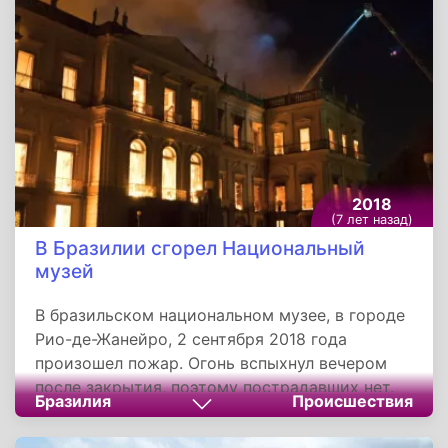
раскуплены в течение пяти дней.
2018
(7 лет назад)
В Бразилии сгорел Национальный
музей
В бразильском национальном музее, в городе
Рио-де-Жанейро, 2 сентября 2018 года
произошел пожар. Огонь вспыхнул вечером
после закрытия, поэтому пострадавших нет.
Бразилия
Происшествия
Сгорела большая часть здания, кровля
рухнула. В музее хранилось более 20