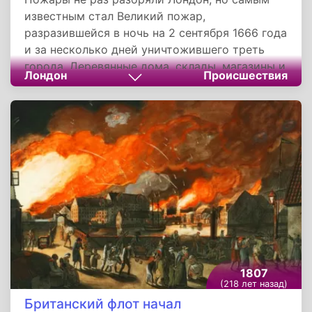
известным стал Великий пожар,
разразившейся в ночь на 2 сентября 1666 года
и за несколько дней уничтожившего треть
города. Деревянные дома, склады, магазины и
Лондон
Происшествия
мастерские горели очень быстро,
хранившиеся в них бочки со спиртным и
маслом, веревки, уголь и другие горючие
материалы усугубляли ситуацию. А
эффективных средств тушения пожара еще не
существовало, что тоже стало причиной
долгой борьбы с огнем. Ликвидировать пламя
удалось лишь к 5 сентября.
1807
(218 лет назад)
Британский флот начал