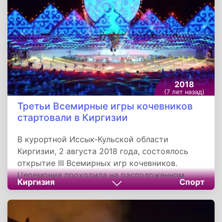
Испании, Словакии и Латвии. Для зрителей
были подготовлены смотровые площадки
«Пирс» и «Роза ветров», а также 2,5
километра променада вдоль берега
Балтийского моря.
2018
(7 лет назад)
Третьи Всемирные игры кочевников
стартовали в Киргизии
В курортной Иссык-Кульской области
Киргизии, 2 августа 2018 года, состоялось
открытие III Всемирных игр кочевников.
Церемония проходила на расположенном
Киргизия
Спорт
вблизи города Чолпон-Ата ипподроме,
трибуны которого вмещают более 10 000
зрителей. Билеты на мероприятие были