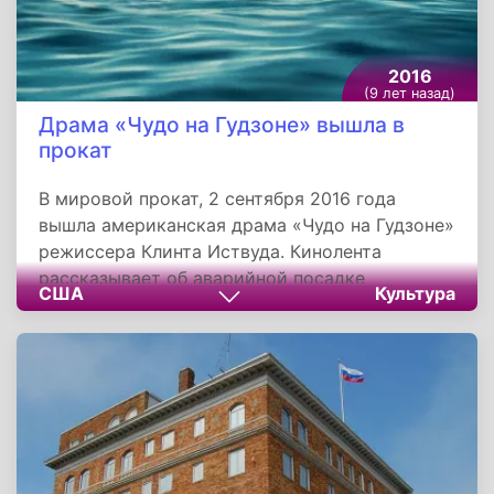
состоящий на вооружении Черноморского
флота России. Он назван в честь вице-
адмирала Российского императорского флота
2016
Степана Осиповича Макарова.
(9 лет назад)
Драма «Чудо на Гудзоне» вышла в
прокат
В мировой прокат, 2 сентября 2016 года
вышла американская драма «Чудо на Гудзоне»
режиссера Клинта Иствуда. Кинолента
рассказывает об аварийной посадке
США
Культура
пассажирского лайнера Airbus A320 в
Гудзонском проливе. Фильм основан на
автобиографии Чесли Салленбергера и
Джеффри Зеслоу «Высший долг: Мой поиск
того, что действительно важно» и по
сценарию Тодда Комарника.