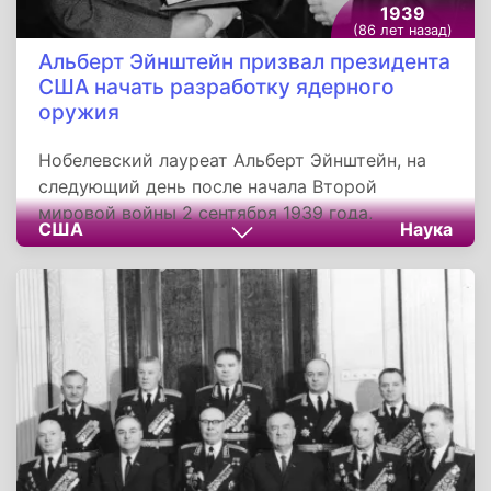
1939
(86 лет назад)
Альберт Эйнштейн призвал президента
США начать разработку ядерного
оружия
Нобелевский лауреат Альберт Эйнштейн, на
следующий день после начала Второй
мировой войны 2 сентября 1939 года,
США
Наука
подписал письмо на имя президента США
Франклина Делано Рузвельта, в котором
содержалось предложение начать работы по
созданию ядерного оружия. Послание было
написано группой европейских эмигрантов-
физиков, в числе которых были в том числе и
Лео Сциллард и Эдвард Теллер.