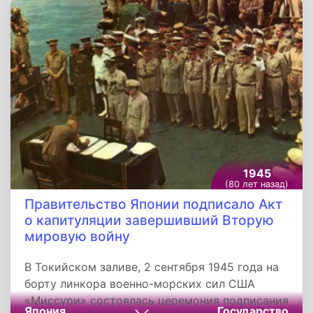
и более 70 других населённых пунктов, в том
числе крупные населённые пункты Грую,
Будешти, Куркану, Улмени, Вэрэшти, Росети,
Фетешти и железнодорожные станции
Плэтэрешти, Гэлбинаши, Василаци, Будешти,
Куркану, Решие.
1945
(80 лет назад)
Правительство Японии подписало Акт
о капитуляции завершивший Вторую
мировую войну
В Токийском заливе, 2 сентября 1945 года на
борту линкора военно-морских сил США
«Миссури» состоялась церемония подписания
Япония
Государство