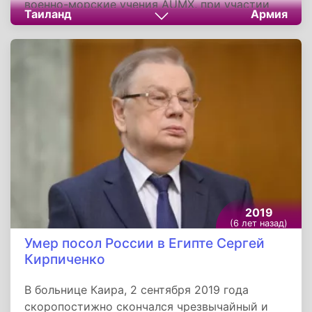
военно-морские учения AUMX, при участии
Таиланд
Армия
флотов стран Ассоциации государств Юго-
Восточной Азии и США. Участники маневров,
в составе объединенной группы, выполнили
задачи по обнаружению и задержанию судов,
ведущих незаконную деятельность на море,
оповещению о морской обстановке. В AUMX
принимают участие восемь военных кораблей
и четыре самолета из семи государств, а
также более тысячи человек,
представляющих все десять стран. Они
продлятся до 6 сентября и закончатся в
Сингапуре.
2019
(6 лет назад)
Умер посол России в Египте Сергей
Кирпиченко
В больнице Каира, 2 сентября 2019 года
скоропостижно скончался чрезвычайный и