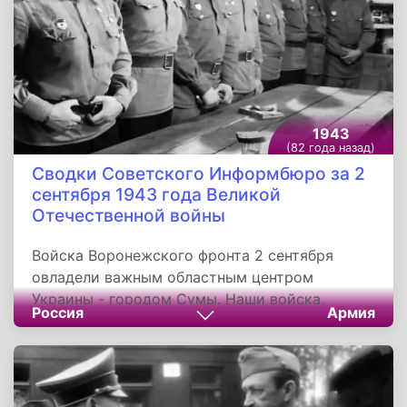
1943
(82 года назад)
Сводки Советского Информбюро за 2
сентября 1943 года Великой
Отечественной войны
Войска Воронежского фронта 2 сентября
овладели важным областным центром
Украины - городом Сумы. Наши войска,
Россия
Армия
наступающие южнее Брянска, заняли свыше
130 населённых пунктов, в том числе
овладели городом Кролевец, районным
центром Сумской области Ямполь, районным