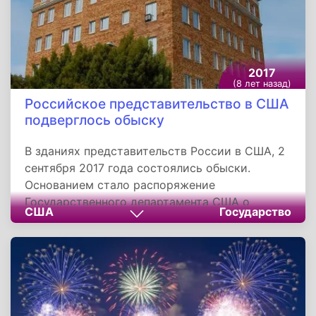
2017
(8 лет назад)
Российское представительство в США
подверглось обыску
В зданиях представительств России в США, 2
сентября 2017 года состоялись обыски.
Основанием стало распоряжение
Государственного департамента США о
США
Государство
введении новых ограничений на деятельность
российских дипломатических
представительств на территории страны.
Кроме того, российское генконсульство в
Сан-Франциско и торговые
представительства в Вашингтон и Нью-Йорке