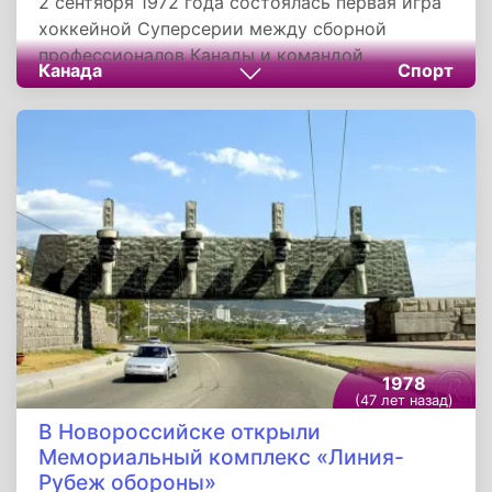
2 сентября 1972 года состоялась первая игра
хоккейной Суперсерии между сборной
профессионалов Канады и командой
Канада
Спорт
Советского Союза. На мачте присутствовало
18 818 зрителей. По телевизору за встречей
наблюдали миллионы человек в Северной
Америке, СССР и Европе. Несмотря на то, что
фаворитами считались канадцы, советские
хоккеисты сумели навязать им
комбинационную игру и одержали уверенную
победу со счетом 7:3.
1978
(47 лет назад)
В Новороссийске открыли
Мемориальный комплекс «Линия-
Рубеж обороны»