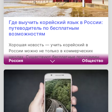
Где выучить корейский язык в России:
путеводитель по бесплатным
возможностям
Хорошая новость — учить корейский в
России можно не только в коммерческих
школах. Существуют бесплатные программы,
Россия
Общество
поддерживаемые государственными и
корейскими официальными структурами —
такими как Корейский культурный центр при
Посольстве Южной Кореи и Институт короля
Седжона. Кроме того, доступны онлайн-
курсы, включая платформы с бесплатным
доступом к учебным материалам.