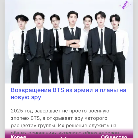
мода G-Dragon стали трендами), концертной
энергетике (их шоу сравнивали с мировыми
рок-фестивалями) и цифровому
доминированию (рекорды по скачиванию
песен и просмотрам на YouTube).
Возвращение BTS из армии и планы на
новую эру
2025 год завершает не просто военную
эпопею BTS, а открывает эру «второго
расцвета» группы. Их решение служить на
общих основаниях укрепило образ «послов
Корея
Общество