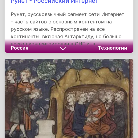
Рунет - Российский Интернет
Рунет, русскоязычный сегмент сети Интернет
- часть сайтов с основным контентом на
русском языке. Распространен на все
континенты, включая Антарктиду, но больше
всего сконцентрирован в СНГ и, в
Россия
Технологии
особенности, в России и на Украине. Название
Рунет составлено из доменного имени .ru и
постфикса net, что в переводе означает сеть.
Сайты Рунета работают преимущественно на
доменах ru, рф, рус, su, com, net, org. Также с
высокой долей домены: am, az, by, ge, kg, kz,
md, ua, укр, uz.