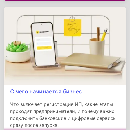
Контролирующая организация Игр
корни. К настоящему времени удалось вполне
- Международный Олимпийский комитет.
достоверно описать судьбу рода Мазараки, а
особенно наиболее известных выходцев
семьи, сделавших яркую карьеру на военном,
промышленном поприще, внесшим свой вклад
в развитие музыкальной сферы того времени.
С чего начинается бизнес
Что включает регистрация ИП, какие этапы
проходят предприниматели, и почему важно
подключить банковские и цифровые сервисы
сразу после запуска.