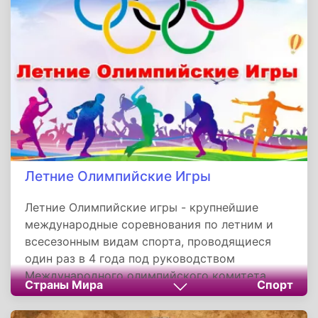
друг друга. Да, специалист может взять
собаку на какое-то время, чтобы
скорректировать агрессию или отучить
подбирать мусор на улице. Но это лишь старт.
Он задаст вектор, а развивать модель
поведения придется вам — в будничных
прогулках, дома, в моменты стресса или
радости. Без вашего участия даже идеальный
навык растворится, как след на песке.
Летние Олимпийские Игры
Летние Олимпийские игры - крупнейшие
международные соревнования по летним и
всесезонным видам спорта, проводящиеся
один раз в 4 года под руководством
Международного олимпийского комитета.
Страны Мира
Спорт
Традиция, проводить спортивные
соревнования была еще в Древней Греции.