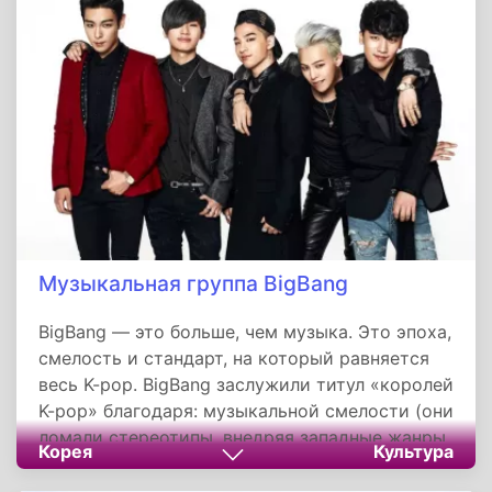
Музыкальная группа BigBang
BigBang — это больше, чем музыка. Это эпоха,
смелость и стандарт, на который равняется
весь K-pop. BigBang заслужили титул «королей
K-pop» благодаря: музыкальной смелости (они
ломали стереотипы, внедряя западные жанры
Корея
Культура
в азиатский мейнстрим), моде и стилю
(андрогинные образы, яркий грим и уличная