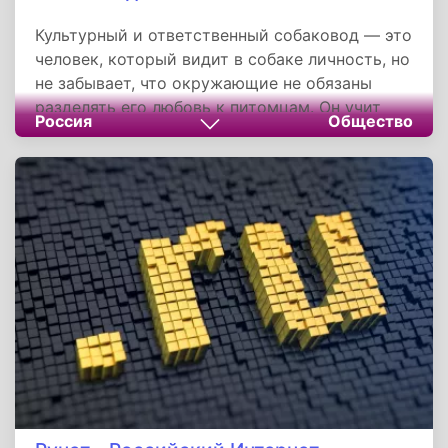
Вашингтон.
Культурный и ответственный собаковод — это
человек, который видит в собаке личность, но
не забывает, что окружающие не обязаны
разделять его любовь к питомцам. Он учит
Россия
Общество
собаку жить в социуме, заботится о ее
потребностях и уважает границы других.
Только так можно создать город, где
комфортно и людям, и животным.