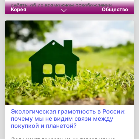
дебаты об их возможном освобождении.
Корея
Общество
Несмотря на вклад в культуру и экономику
страны, все семь участников отказались от
льгот и выбрали службу на общих основаниях.
Их поэтапный уход в армию с 2022 по 2023
год стал примером гражданской
ответственности, а условия службы
варьировались от боевых подразделений до
социальной работы.
Экологическая грамотность в России:
почему мы не видим связи между
покупкой и планетой?