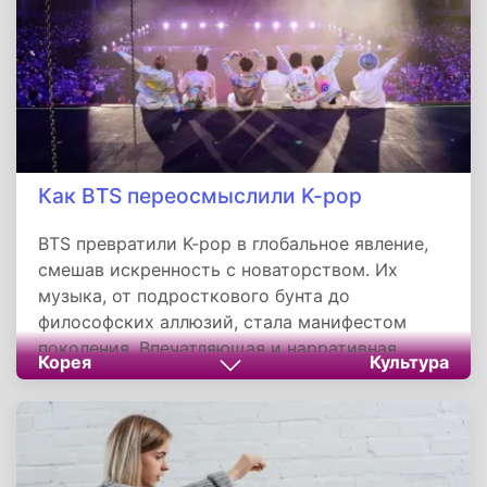
Польшей; на юго-западе с Галицким
княжеством. Однако в результате некоторых
исторических событий многие земли
княжества перешли во владение других
государств.
Как BTS переосмыслили K-pop
BTS превратили K-pop в глобальное явление,
смешав искренность с новаторством. Их
музыка, от подросткового бунта до
философских аллюзий, стала манифестом
поколения. Впечатляющая и нарративная
Корея
Культура
хореография, превратила выступления в
визуальные поэмы. Через веб-шоу,
танцевальные челленджи и прямые эфиры —
группа создала диалог с фанатами, а их
экономический вклад и коллаборации с