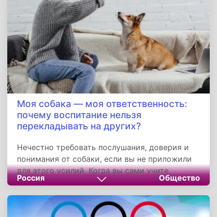
западными звездами переопределили границы
поп-культуры.
Моя собака — моя ответственность:
почему воспитание нельзя
перекладывать на других?
Нечестно требовать послушания, доверия и
понимания от собаки, если вы не приложили
для этого усилий. Когда вы сами учите
Россия
Общество
командам, хвалите за правильные действия
или мягко останавливаете шалости — вы
строите диалог, где оба учитесь понимать