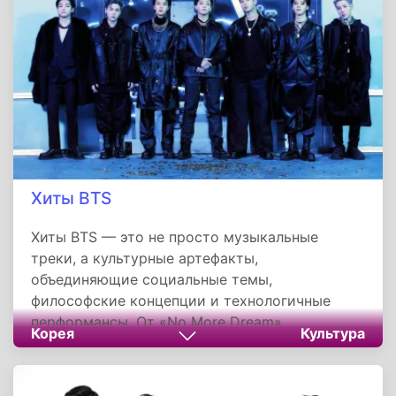
Хиты BTS
Хиты BTS — это не просто музыкальные
треки, а культурные артефакты,
объединяющие социальные темы,
философские концепции и технологичные
перформансы. От «No More Dream»,
Корея
Культура
бросившего вызов системе образования, до
«Dynamite», ставшей гимном надежды, группа
переопределила границы K-pop.