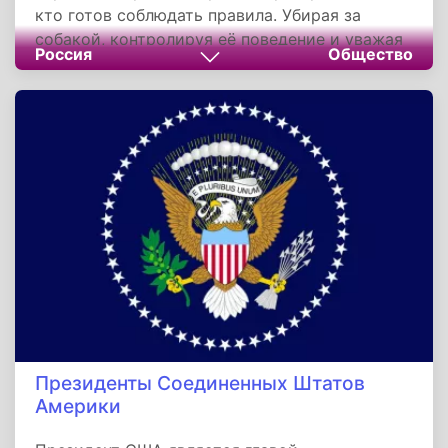
кто готов соблюдать правила. Убирая за
собакой, контролируя её поведение и уважая
Россия
Общество
личные границы окружающих, мы не просто
избегаем штрафов — мы создаём культуру,
где питомцы становятся желанной частью
общества.
Президенты Соединенных Штатов
Америки