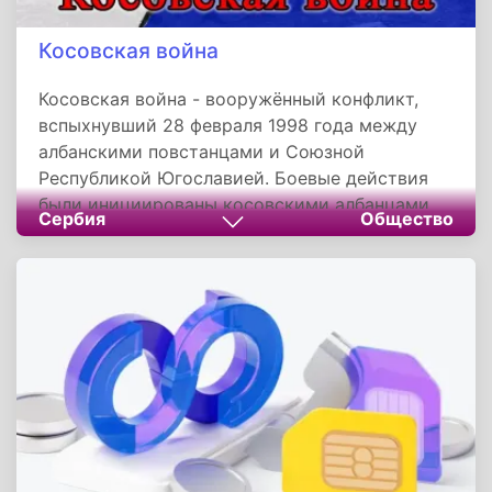
Косовская война
Косовская война - вооружённый конфликт,
вспыхнувший 28 февраля 1998 года между
албанскими повстанцами и Союзной
Республикой Югославией. Боевые действия
были инициированы косовскими албанцами,
Сербия
Общество
стремившимися к независимости Косова и
Метохии