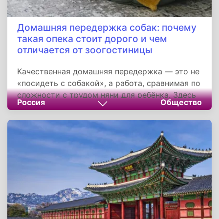
конца и зовет за собой".
Домашняя передержка собак: почему
такая опека стоит дорого и чем
отличается от зоогостиницы
Качественная домашняя передержка — это не
«посидеть с собакой», а работа, сравнимая по
сложности с трудом няни для ребёнка. Здесь
Россия
Общество
нет мелочей: полная интеграция питомца в
быт, подстройка под его режим, постоянное
внимание, отсутствие личной жизни, плюс
реальные риски травм и порчи имущества.
Цена передержки отражает не жадность, а
серьёзность вашего подхода к питомцу и
уважение к чужому труду.