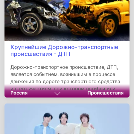
Крупнейшие Дорожно-транспортные
происшествия - ДТП
Дорожно-транспортное происшествие, ДТП,
является событием, возникшим в процессе
движения по дороге транспортного средства
и с его участием, при котором погибли или
Россия
Происшествия
пострадали люди или повреждены
транспортные средства, сооружения, грузы,
либо причинен иной материальный ущерб.
ДТП классифицируются на столкновение,
опрокидывание, наезд на стоящее
транспортное средство, наезд на препятствие,