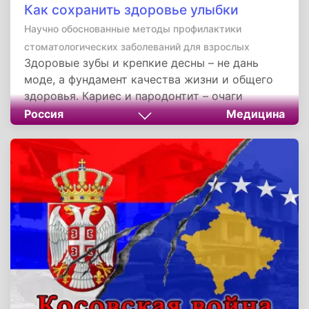
Как сохранить здоровье улыбки
Научно обоснованные методы профилактики
стоматологических заболеваний для взрослых
Здоровые зубы и крепкие десны – не дань
моде, а фундамент качества жизни и общего
здоровья. Кариес и пародонтит – очаги
хронической инфекции, повышающие риск
Россия
Медицина
системных заболеваний. Профилактика
основана на трех принципах, которые
посильны каждому: ежедневная механическая
очистка зубов щеткой и флоссом, контроль
углеводов в рационе и профессиональная
поддержка.