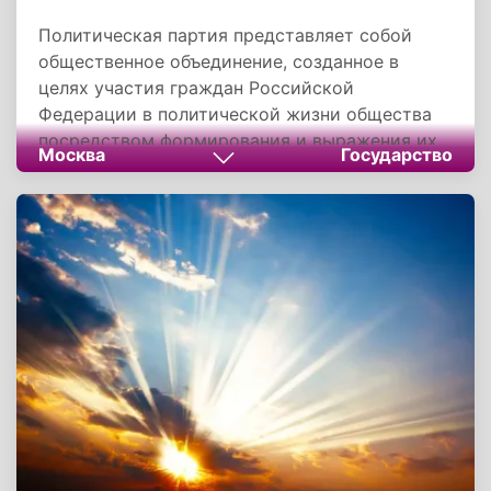
одномандатным округам.
Политическая партия представляет собой
общественное объединение, созданное в
целях участия граждан Российской
Федерации в политической жизни общества
посредством формирования и выражения их
Москва
Государство
воли, участия в акциях, выборах и
референдумах, а также в целях представления
интересов граждан в органах
государственной власти и местного
самоуправления. Политические партии РФ
отличаются не только идеологией, но и ролью
в жизни государства. Часть из них, кто входит
в состав Государственной Думы России,
оказывает непосредственное влияние на
принятие политических решений, другие
являются оппозицией. В Российской
Федерации развит политический плюрализм,
то есть допустимо и существует