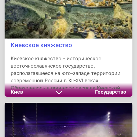
Киевское княжество
Киевское княжество - историческое
восточнославянское государство,
располагавшееся на юго-западе территории
современной России в XII-XVI веках.
Образовалось в процессе распада Киевской
Киев
Государство
Руси. Столицей являлся город Киев.
Княжеству принадлежали территории на
обоих побережьях Днепра. На северо-западе
Киевское княжество граничило с Полоцкими
землями, на северо-востоке с территорией
Черниговского княжества; на западе с