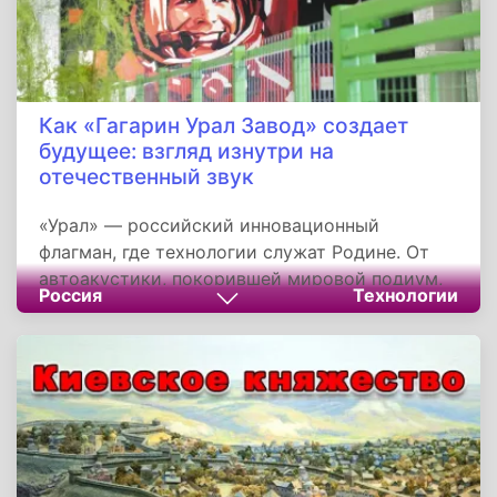
Как «Гагарин Урал Завод» создает
будущее: взгляд изнутри на
отечественный звук
«Урал» — российский инновационный
флагман, где технологии служат Родине. От
автоакустики, покорившей мировой подиум,
Россия
Технологии
до IT-продуктов под брендом «Урал
Компьютер». Завод вписывает себя в историю
рекордами звукового давления и
социальными инициативами вроде «Чемодана
добра», доказывая: прогресс и патриотизм
идут рука об руку.