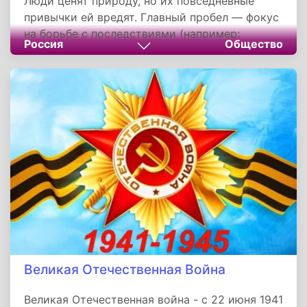
Люди ценят природу, но их повседневные
привычки ей вредят. Главный пробел — фокус
на борьбе с последствиями (например:
Россия
Общество
сортировка), а не на предотвращении
проблемы у истоков (например: отказ от
ненужных покупок в многослойной упаковке).
Острая нехватка перерабатывающих заводов,
опасная практика вывоза снега на свалки и
воспитание без объяснения "почему"
усугубляют кризис. Как сместить акцент с
мусорного ведра на момент выбора товара и
вернуть личную ответственность за чистоту?
Великая Отечественная Война
Великая Отечественная война - с 22 июня 1941