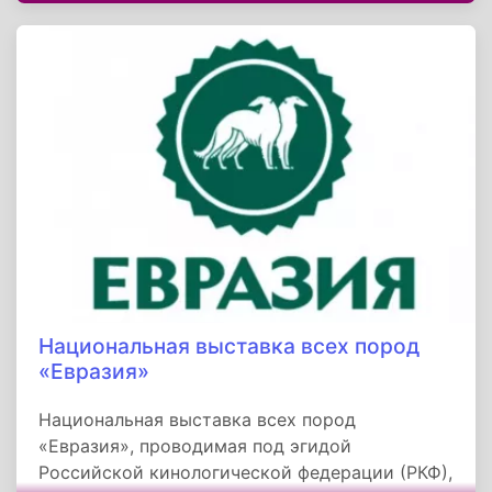
Совет Республики Крым. Столица - город
Симферополь. Полуостров омывают Черное и
Азовское море, на востоке имеет морскую
границу с Краснодарским краем, на севере
граничит c Херсонской областью Украины.
Национальная выставка всех пород
«Евразия»
Национальная выставка всех пород
«Евразия», проводимая под эгидой
Российской кинологической федерации (РКФ),