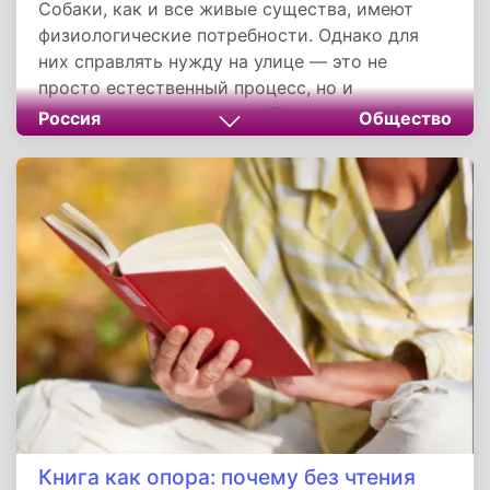
Собаки, как и все живые существа, имеют
физиологические потребности. Однако для
них справлять нужду на улице — это не
просто естественный процесс, но и
видотипичное поведение. Приучение собаки к
Россия
Общество
туалету — процесс, требующий терпения и
системности. Собака не научится ходить в
туалет «правильно» сама — ей нужен
грамотный проводник. Инвестируйте время в
обучение, и результат станет частью вашей
счастливой совместной жизни.
Книга как опора: почему без чтения