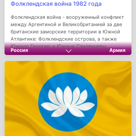
Фолклендская война 1982 года
Фолклендская война - вооруженный конфликт
между Аргентиной и Великобританией за две
британские заморские территории в Южной
Атлантике: Фолклендские острова, а также
Южную Георгию и Южные Сандвичевы
Россия
Армия
Острова. Она началась 2 апреля 1982 года с
вторжения и захвата Аргентиной
Фолклендских островов в попытке установить
суверенитет. В ответ правительство
Великобритании отправило военно-морское
оперативное соединение для атаки ВМС и ВВС
Аргентины перед высадкой морского десанта
на территории островов.