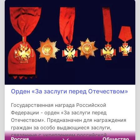
состава Молдавии, а получение статуса
автономии.
Орден «За заслуги перед Отечеством»
Государственная награда Российской
Федерации - орден «За заслуги перед
Отечеством». Предназначен для награждения
граждан за особо выдающиеся заслуги,
связанные с укреплением российской
Россия
Общество