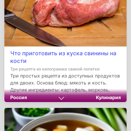
нескольких областях. Благодаря их идеям
можно быстрее преодолевать большие
расстояния, выросла продолжительность
жизни, появились предметы повышающие
комфорт человека и много другое.
Что приготовить из куска свинины на
кости
Три рецепта из килограмма свиной лопатки
Три простых рецепта из доступных продуктов
для двоих. Основа блюд: мякоть и кость.
Другие ингредиенты: картофель, морковь,
укроп, репчатый лук, сливочное масло,
Россия
Кулинария
подсолнечное масло, приправа «зажарка»,
соль и перец. Для приготовления понадобятся
сковорода и кастрюля (или мультиварка). В
качестве гарнира подойдут зелень, овощи,