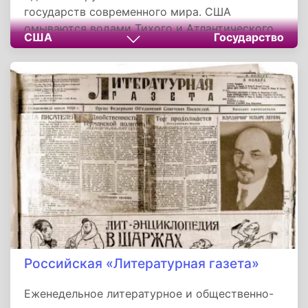
государств современного мира. США
омываются водами Тихого и Атлантического
США
Государство
океанов. Страна граничит с Канадой и
Мексикой. Берингов пролив, отделяющий
Аляску от Чукотки, служит морской границей
с Российской Федерацией. Государство имеет
федеративную форму устройства,
административно делятся на 50 штатов и
федеральный округ Колумбия; в их
подчинении также находится ряд островных
территорий. Площадь страны составляет 9,5
млн км2. Население, по состоянию на 2018 год
- 327 млн человек.
Российская «Литературная газета»
Еженедельное литературное и общественно-