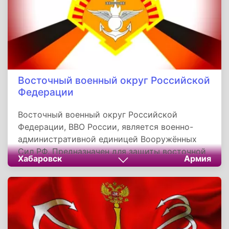
Восточный военный округ Российской
Федерации
Восточный военный округ Российской
Федерации, ВВО России, является военно-
административной единицей Вооружённых
Сил РФ. Предназначен для защиты восточной
Хабаровск
Армия
части страны и объединяет воинские части,
дислоцированные в административных
границах Дальневосточного и части
Сибирского федеральных округов, а также
территорий 12 субъектов РФ. Штаб округа
расположен в Хабаровске. Командующему