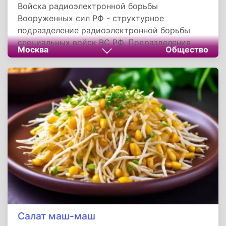
Войска радиоэлектронной борьбы
Вооруженных сил РФ - структурное
подразделение радиоэлектронной борьбы
специальных войск ВС РФ. Подразделения
Москва
Общество
войск осуществляют мероприятия для
завоевания господства в эфире, защиты своих
систем управления войсками
Салат маш-маш