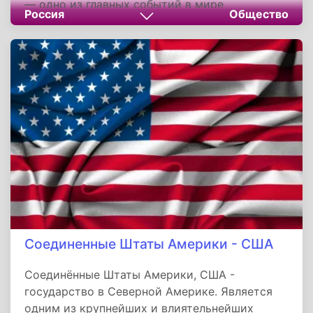
— одно из главных событий в мире
Россия
Общество
отечественного собаководства. Это
масштабное мероприятие объединяет
профессионалов и любителей, демонстрируя
достижения в разведении, воспитании и
презентации собак.
Соединенные Штаты Америки - США
Соединённые Штаты Америки, США -
государство в Северной Америке. Является
одним из крупнейших и влиятельнейших