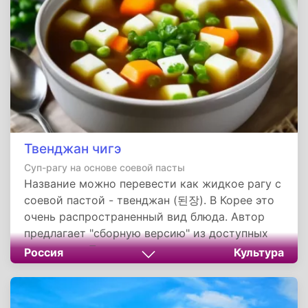
макароны, клецки.
Твенджан чигэ
Суп-рагу на основе соевой пасты
Название можно перевести как жидкое рагу с
соевой пастой - твенджан (된장). В Корее это
очень распространенный вид блюда. Автор
предлагает "сборную версию" из доступных
продуктов. Получается наваристо, сытно и с
Россия
Культура
остринкой. Состав можно скорректировать
под себя.