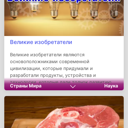
кантонов, 36 682 коммун. Общая численности
населения - 66 991 000 человек. Официальный
язык - французский.
Великие изобретатели
Великие изобретатели являются
основоположниками современной
цивилизации, которые придумали и
разработали продукты, устройства и
технологии, которые дали толчок развитию
Страны Мира
Наука
прогресса, многие из них значительно
опередили свое время. При этом, одни
создавали свое изобретение с нуля, другие
доводили его до совершенства, кто-то
специализировался в одном виде
деятельности, а кто-то развивался в