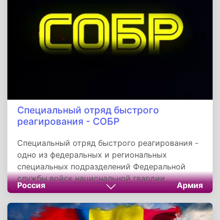
1439 км2. Население, по состоянию на 2019
года составляет 5 383 968 человек. Климат
умеренный, переходный от умеренно
континентального к умеренно морскому.
Специальный отряд быстрого
реагирования - СОБР
Специальный отряд быстрого реагирования -
одно из федеральных и региональных
специальных подразделений Федеральной
службы войск национальной гвардии
Россия
Армия
Российской Федерации, штатно входивших в
состав Управлений по борьбе с
организованной преступностью МВД России.