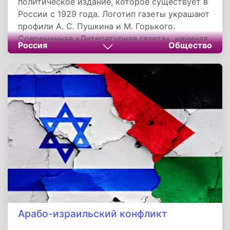
политическое издание, которое существует в
России с 1929 года. Логотип газеты украшают
профили А. С. Пушкина и М. Горького.
Современная «Литературная газета», начиная
Россия
Общество
с 1990 года, официально заявляет своё
происхождение от одноимённого издания
1830-х годов. Газета первоначально не
отождествляла себя с одноименными
изданиями XIX века; вплоть до 1990 года
датой основания газеты указывался 1929 год.
Арабо-израильский конфликт