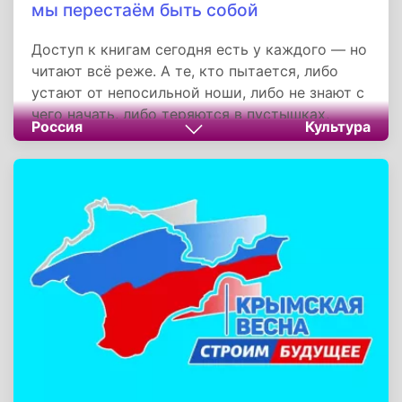
мы перестаём быть собой
Доступ к книгам сегодня есть у каждого — но
читают всё реже. А те, кто пытается, либо
устают от непосильной ноши, либо не знают с
чего начать, либо теряются в пустышках,
Россия
Культура
пропуская стоящие произведения.
Параллельно нарастают жалобы: трудно
сосредоточиться, беднеет речь, слабеет
фантазия. Случайность ли это? Материал — о
связи между отсутствием чтения и нашей
способностью мыслить, говорить и понимать
друг друга.