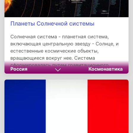
Планеты Солнечной системы
Солнечная система - планетная система,
включающая центральную звезду - Солнце, и
естественные космические объекты,
вращающиеся вокруг нее. Система
сформировалась путем гравитационного
Россия
Космонавтика
сжатия газопылевого облака примерно 4,57
млрд лет назад. Четыре ближайшие к Солнцу
планеты системы, называемые планетами
земной группы. Четыре более удаленные от
Солнца планеты намного более массивны, чем
планеты земной группы. Крупнейшие планеты
Солнечной системы состоят главным образом
из водорода и гелия. Шесть планет из восьми
и четыре карликовые планеты имеют