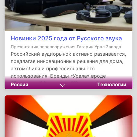
Новинки 2025 года от Русского звука
Презентация перевооружения Гагарин Урал Завода
Российский аудиорынок активно развивается,
предлагая инновационные решения для дома,
автомобиля и профессионального
использования. Бренды «Урала» вроде
«Гагарин», «Молния» и «АК» сочетают
Россия
Технологии
передовые технологии с доступной ценой,
делая качественный звук универсальным. От
колонок с «русским басом» до умных
мультимедийных систем — каждая линейка
подчёркивает ставку на адаптивность,
надежность и пользовательский комфорт.