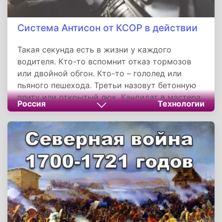
Система Антисон от КСОР в действии
Такая секунда есть в жизни у каждого
водителя. Кто-то вспомнит отказ тормозов
или двойной обгон. Кто-то – гололед или
пьяного пешехода. Третьи назовут бетонную
плиту или открытый люк. Кандидат в мастера
Россия
Технологии
спорта по автоспорту и автор книг на
автомобильную тематику Юрий Гейко самой
большой опасностью на дороге назвал
секунду, когда водитель захотел спать.
Несколько лет назад компания Ford провела
опрос среди российских автомобилистов.
Почти треть водителей ответили, что у них
слипались глаза за рулем.