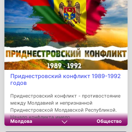
Основная задача - борьба с организованной
преступностью. Но, в связи с изменением
внутриполитической обстановки, СОБРы
успешно применялись в том числе в
войсковых антитеррористических операциях,
проводимых в Северо-Кавказском
регионе. На 2016 год в России 87 отрядов
СОБР, общая численность составляет 5200
человек.
Приднестровский конфликт 1989-1992
годов
Приднестровский конфликт - противостояние
между Молдавией и непризнанной
Приднестровской Молдавской Республикой.
Начало конфликта имело
Молдова
Общество
внутриреспубликанское значение, поскольку
изначальной целью его являлся не выход из