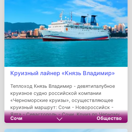
Круизный лайнер «Князь Владимир»
Теплоход Князь Владимир - девятипалубное
круизное судно российской компании
«Черноморские круизы», осуществляющее
круизный маршрут: Сочи - Новороссийск -
Ялта - Севастополь - Сочи. Круиз по Черному
Сочи
Общество
морю длится 7/8 дней и посадка возможно в
любом порту. Порт приписки - Сочи. На