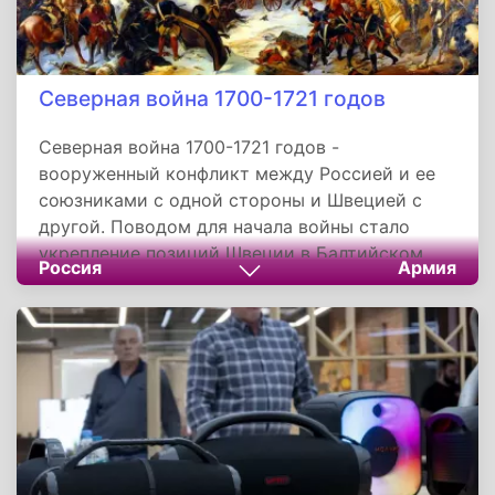
Северная война 1700-1721 годов
Северная война 1700-1721 годов -
вооруженный конфликт между Россией и ее
союзниками с одной стороны и Швецией с
другой. Поводом для начала войны стало
укрепление позиций Швеции в Балтийском
Россия
Армия
море и захват ею практически всей береговой
линии. В результате в 1699 году был заключен
Северный Союз, направленный против
владычества Швеции в Балтике.