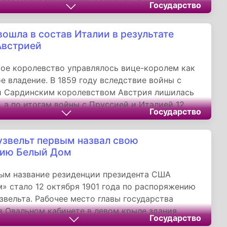
Государство
, как и во всей Латинской Америке, началось
лнение. Среди офицеров и жителей Рио-де-
вошла в состав Италии в результате
ло много сторонников независимости. Педро
Австрией
ал их планам, так что в его лице они видели
дя.
ое королевство управлялось вице-королем как
е владение. В 1859 году вследствие войны с
и Сардинским королевством Австрия лишилась
 а по итогам войны с Пруссией и Италией 12
Государство
66 года - Венеции. Обе области вошли в
е королевство.
узвельт первым назвал свою
цию Белый Дом
ым название резиденции президента США
» стало 12 октября 1901 года по распоряжению
звельта. Рабочее место главы государства
в Овальном кабинете в левом крыле здания
Государство
909 года.