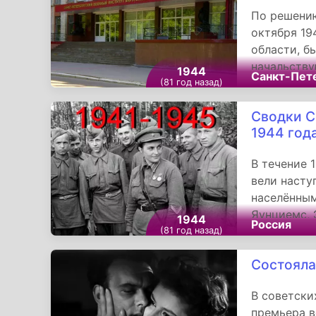
По решению
октября 19
области, б
начальству
1944
Санкт-Пет
внутренних
(81 год назад)
основания 
Сводки С
войск наци
1944 год
В течение 
вели насту
населённым
Яунциемс, 
1944
Россия
восточнее 
(81 год назад)
Тестэрцие
Состояла
станциями 
В советски
премьера в