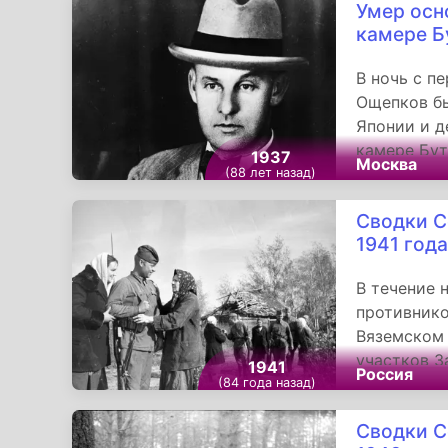
Умер осн
камере 
В ночь с п
Ощепков бы
Японии и д
камере Бу
1937
Москва
постановле
(88 лет назад)
изобличает
Сводки С
шпионажем 
1941 год
привлечь в
Мерой прес
В течение 
избрать со
противнико
скончался 
Вяземском 
сей день, 
участков З
Впоследств
1941
Россия
противодей
(84 года назад)
наносят ем
Сводки С