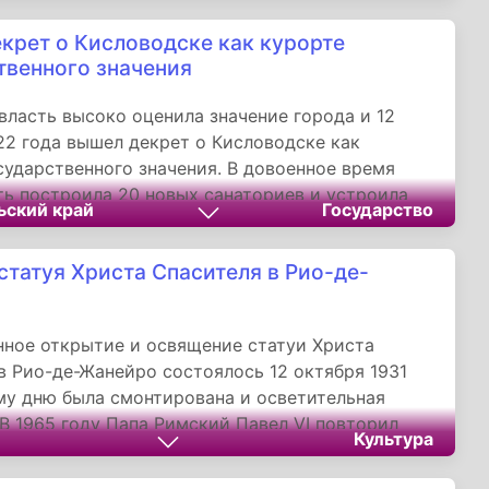
крет о Кисловодске как курорте
твенного значения
власть высоко оценила значение города и 12
22 года вышел декрет о Кисловодске как
сударственного значения. В довоенное время
ть построила 20 новых санаториев и устроила
ьский край
Государство
ия на базе частных дач. Были открыты новые
ения целебных вод.
статуя Христа Спасителя в Рио-де-
ное открытие и освящение статуи Христа
в Рио-де-Жанейро состоялось 12 октября 1931
ому дню была смонтирована и осветительная
 В 1965 году Папа Римский Павел VI повторил
Культура
освящения грандиозной статуи, по этому
а обновлена и осветительная установка.