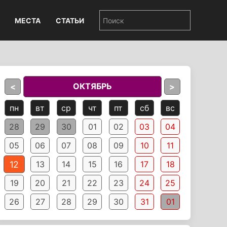
МЕСТА
СТАТЬИ
ОКТЯБРЬ
<
>
пн
вт
ср
чт
пт
сб
вс
28
29
30
01
02
03
04
05
06
07
08
09
10
11
12
13
14
15
16
17
18
19
20
21
22
23
24
25
26
27
28
29
30
31
01