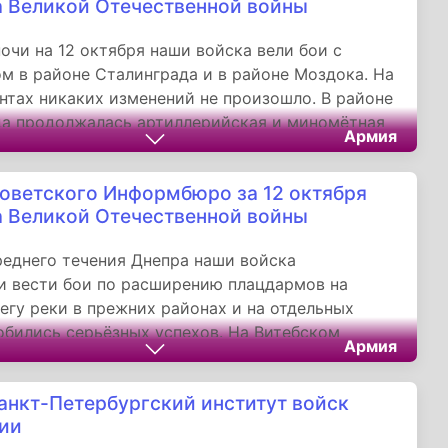
а Великой Отечественной войны
ночи на 12 октября наши войска вели бои с
м в районе Сталинграда и в районе Моздока. На
нтах никаких изменений не произошло. B районе
а продолжалась артиллерийская и миномётная
Армия
а. Гвардейцы-миномётчики подбили и сожгли 7
анков и рассеяли скопление пехоты противника.
оветского Информбюро за 12 октября
а Великой Отечественной войны
реднего течения Днепра наши войска
 вести бои по расширению плацдармов на
егу реки в прежних районах и на отдельных
обились серьёзных успехов. На Витебском
Армия
и наши войска продолжали наступление и
колько населённых пунктов.
анкт-Петербургский институт войск
ии