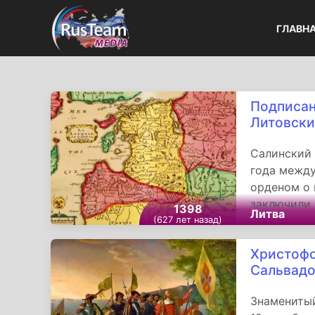
ГЛАВН
Подписан
Литовски
Салинский 
года межд
орденом о 
заключили 
1398
Литва
великий кн
(627 лет назад)
Конрад фон
Христофо
Сальвад
Знаменитый