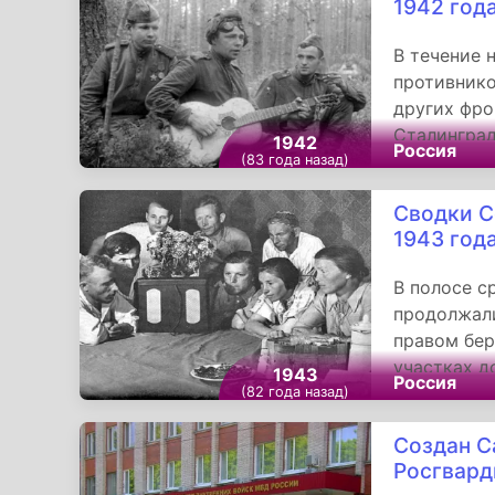
1942 год
В течение 
противнико
других фро
Сталинград
1942
Россия
перестрелк
(83 года назад)
немецких т
Сводки С
1943 год
В полосе с
продолжали
правом бер
участках д
1943
Россия
направлени
(82 года назад)
заняли нес
Создан С
Росгвард