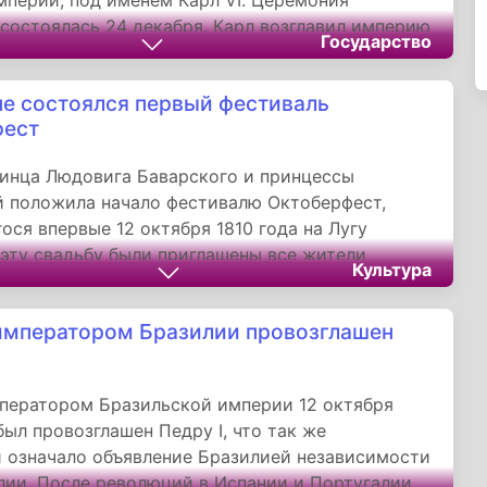
перии, под именем Карл VI. Церемония
состоялась 24 декабря. Карл возглавил империю
Государство
ической смерти от оспы не оставившего
в старшего брата, Императора Иосифа I. Во
е состоялся первый фестиваль
го правления Карл издал «прагматическую
фест
которая, при неимении мужского потомства,
власть императора по женской линии, чтобы
инца Людовига Баварского и принцессы
нераздельно за своими наследниками
 положила начало фестивалю Октоберфест,
е владения.
ося впервые 12 октября 1810 года на Лугу
 эту свадьбу были приглашены все жители
Культура
иво лилось рекой, а под конец праздника
 скачки. К скачкам в следующем году добавился
мператором Бразилии провозглашен
ермеров с показом красивейших коней и быков,
оду на очередном празднике были установлены
ьки, карусели и качели.
ператором Бразильской империи 12 октября
был провозглашен Педру I, что так же
 означало объявление Бразилией независимости
лии. После революций в Испании и Португалии,