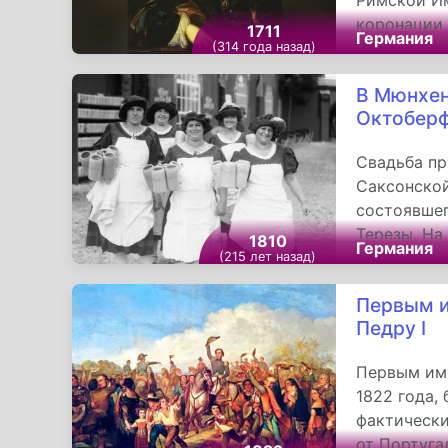
Римской Им
коронации 
1711
Германия
после траг
(314 года назад)
наследнико
В Мюнхен
время свое
Октобер
санкцию», 
предавала 
Свадьба пр
сохранить 
Саксонской
австрийски
состоявшег
Терезы. На
1810
Германия
Мюнхена, п
(215 лет назад)
состоялись
Первым и
праздник ф
Педру I
а в 1818 г
пивные лар
Первым им
1822 года, 
фактически
от Португа