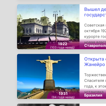
Вышел де
государс
Советская 
октября 19
курорте го
новая влас
1922
Ставропол
22 санатор
(103 года назад)
месторожд
Открыта 
Жанейро
Торжествен
Спасителя 
года, к эт
установка.
1931
Бразилия
церемонию 
(94 года назад)
случаю был