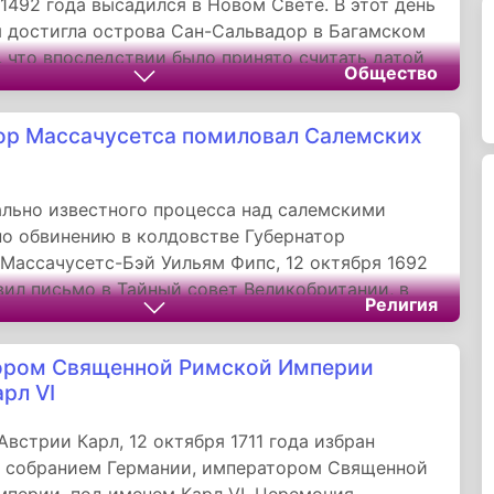
 1492 года высадился в Новом Свете. В этот день
 достигла острова Сан-Сальвадор в Багамском
, что впоследствии было принято считать датой
Общество
Америки.
ор Массачусетса помиловал Салемских
ально известного процесса над салемскими
о обвинению в колдовстве Губернатор
Массачусетс-Бэй Уильям Фипс, 12 октября 1692
вил письмо в Тайный совет Великобритании, в
Религия
ообщил о своем намерении вмешаться и
 обвиняемых. Именно благодаря вмешательству
ором Священной Римской Империи
а, отправившего в отставку действующий суд,
рл VI
о делу было прекращено, а подозреваемые -
ы.
Австрии Карл, 12 октября 1711 года избран
 собранием Германии, императором Священной