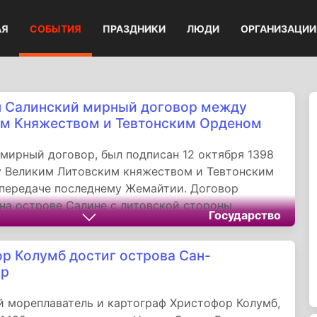
АЯ
СОБЫТИЯ
ПРАЗДНИКИ
ЛЮДИ
ОРГАНИЗАЦИИ
 Салинский мирный договор между
м Княжеством и Тевтонским Орденом
мирный договор, был подписан 12 октября 1398
у Великим Литовским княжеством и Тевтонским
передаче последнему Жемайтии. Договор
на острове Салине с литовской стороны
Государство
язь Витовт, а с тевтонской - гроссмейстер
 Юнгинген.
р Колумб достиг острова Сан-
ор
 мореплаватель и картограф Христофор Колумб,