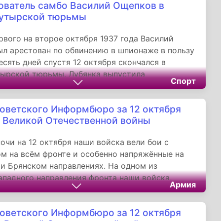
ователь самбо Василий Ощепков в
Бутырской тюрьмы
ервого на второе октября 1937 года Василий
л арестован по обвинению в шпионаже в пользу
есять дней спустя 12 октября скончался в
тырской тюрьмы. Лубянка выпустила
Спорт
ние: «Ощепков Василий Сергеевич достаточно
ся в том, что, проживая в СССР, занимается
оветского Информбюро за 12 октября
в пользу Японии... Гражданина Ощепкова
а Великой Отечественной войны
 качестве обвиняемого по статье 58 пункта 6.
ечения способов уклонения от следствия и суда
ночи на 12 октября наши войска вели бои с
держание под стражей». Великий боец
м на всём фронте и особенно напряжённые на
в камере от стенокардии, но дело его живет и по
и Брянском направлениях. На одном из
самбо и дзюдо занимаются миллионы людей.
ападного направления фронта наши войска,
ии он был реабилитирован в 1957 году.
Армия
ствуя наступлению крупных частей противника,
у значительные потери.
оветского Информбюро за 12 октября