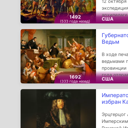
12 октября
экспедиция
архипелаге
1492
США
открытия 
(533 года назад)
Губернат
Ведьм
В ходе печ
ведьмами п
провинции 
года отпра
1692
США
котором с
(333 года назад)
помиловать
Императ
губернатор
избран Ка
слушание п
помилован
Эрцгерцог 
Имперским