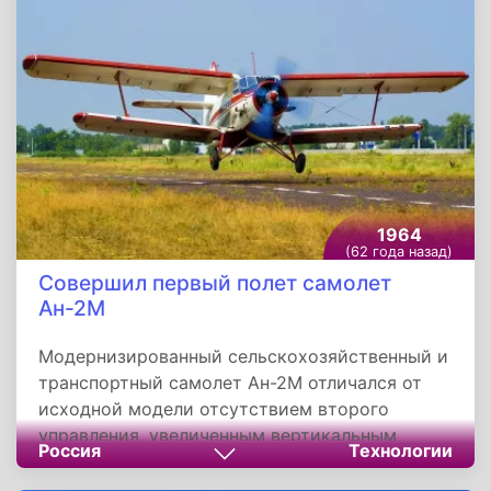
Советские гвардейцы артиллерийско-
миномётным и пулемётным огнём отбили все
атаки противника и истребили две роты
гитлеровцев.
1964
(62 года назад)
Совершил первый полет самолет
Ан-2М
Модернизированный сельскохозяйственный и
транспортный самолет Ан-2М отличался от
исходной модели отсутствием второго
управления, увеличенным вертикальным
Россия
Технологии
оперением, удлиненным фюзеляжем и
доработанным капотом двигателя. Первый