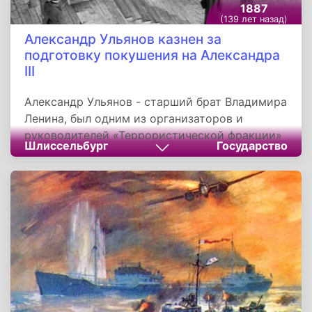
1887
(139 лет назад)
Александр Ульянов казнен за
подготовку покушения на Александра
III
Александр Ульянов - старший брат Владимира
Ленина, был одним из организаторов и
руководителей «Террористической фракции»
Шлиссельбург
Государство
партии «Народная воля». За подготовку
покушения на Российского Императора
Александра III, Ульянов и его соратники были
казнены 20 мая 1887 года, в
Шлиссельбургской крепости.