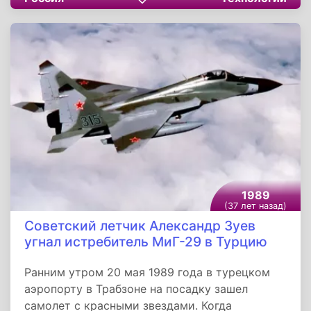
испытатель Герой Советского Союза
Владимир Ильюшин. На самолете
проводились испытания на общую
работоспособность, на устойчивость и
управляемость.
1989
(37 лет назад)
Советский летчик Александр Зуев
угнал истребитель МиГ-29 в Турцию
Ранним утром 20 мая 1989 года в турецком
аэропорту в Трабзоне на посадку зашел
самолет с красными звездами. Когда