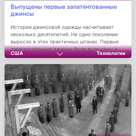
Выпущены первые запатентованные
джинсы
История джинсовой одежды насчитывает
несколько десятилетий. Не одно поколение
выросло в этих практичных штанах. Первые
запатентованные джинсы были выпущены в
США
Технологии
Америке человеком по имени Леви Страусс, а
датой официального рождения джинсов
принято считать 20 мая 1873 года.