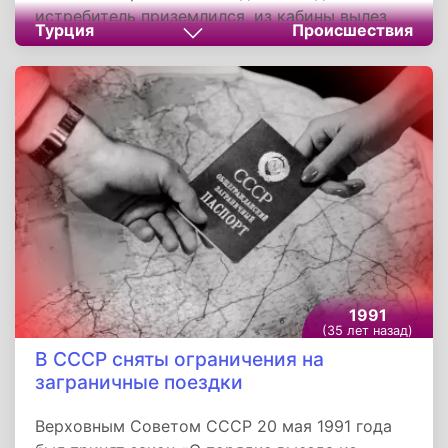
истребитель приземлился, из кабины вылез
Турция
Происшествия
раненый советский офицер. Его немедленно
отправили в один из турецких госпиталей, где
он сразу же запросил политического
убежища. Этим офицером был капитан ВВС
СССР Александр Зуев.
1991
(35 лет назад)
В СССР сняты ограничения на
заграничные поездки
Верховным Советом СССР 20 мая 1991 года