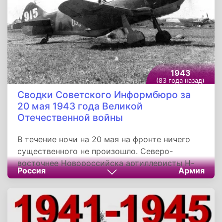
направления, в боях с гитлеровцами
уничтожили 1.650 немецких солдат и
офицеров.
1943
(83 года назад)
Сводки Советского Информбюро за
20 мая 1943 года Великой
Отечественной войны
В течение ночи на 20 мая на фронте ничего
существенного не произошло. Северо-
восточнее Новороссийска артиллеристы Н-
Россия
Армия
ского соединения уничтожили 2 немецких
наблюдательных пункта, разрушили 5 дзотов,
подавили огонь 4 артиллерийских и 12
миномётных батарей, из них двух батарей