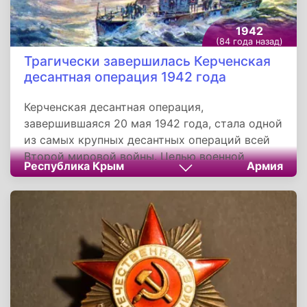
1942
(84 года назад)
Трагически завершилась Керченская
десантная операция 1942 года
Керченская десантная операция,
завершившаяся 20 мая 1942 года, стала одной
из самых крупных десантных операций всей
Второй мировой войны. Целью военной
Республика Крым
Армия
операции было освобождение Крымского
полуострова от фашистских войск. Несмотря
на достигнутый первоначальный успех,
Красная Армия не смогла развить
наступление, вскоре перейдя к обороне. В
итоге операция завершилась тяжелым
поражением советских войск.