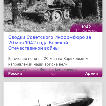
1942
(84 года назад)
Сводки Советского Информбюро за
20 мая 1942 года Великой
Отечественной войны
В течение ночи на 20 мая на Харьковском
направлении наши войска вели
наступательные бои. На Керченском
Россия
Армия
полуострове продолжались напряжённые бои
в районе города Керчь. На других участках
фронта ничего существенного не произошло.
В Баренцевом море потоплен транспорт
противника. Наши части, действующие на
отдельных участках Харьковского