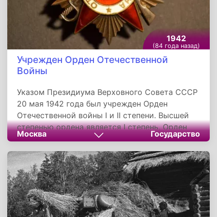
1942
(84 года назад)
Учрежден Орден Отечественной
Войны
Указом Президиума Верховного Совета СССР
20 мая 1942 года был учрежден Орден
Отечественной войны I и II степени. Высшей
степенью ордена является I степень. Орден
Москва
Государство
Отечественной войны - это самая первая
награда, появившаяся в годы Великой
Отечественной войны. Также это первый
советский орден, имевший разделение на
степени.