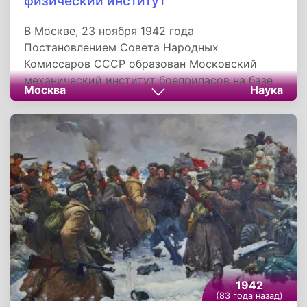
физический институт
В Москве, 23 ноября 1942 года
Постановлением Совета Народных
Комиссаров СССР образован Московский
механический институт боеприпасов на базе
Москва
Наука
завода № 398 НКБ. Институту передали
здания эвакуированного Московского
полиграфического института и были
организованы 3 факультета. Первым
директором института назначили инженера
Антона Фоменко. В ходе реорганизации
институт переименован в Национальный
исследовательский ядерный университет
«МИФИ». В учебном заведении
осуществляется подготовка элитных
специалистов для атомной сферы, науки,
информационных технологий и других
1942
высокотехнологичных секторов экономики
(83 года назад)