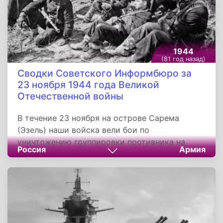
1944
(81 год назад)
Сводки Советского Информбюро за
23 ноября 1944 года Великой
Отечественной войны
В течение 23 ноября на острове Сарема
(Эзель) наши войска вели бои по
уничтожению группировки противника на
Россия
Армия
южной оконечности острова и овладели
сильно укреплёнными опорными пунктами
Тюрье, Иде и Мяебе.