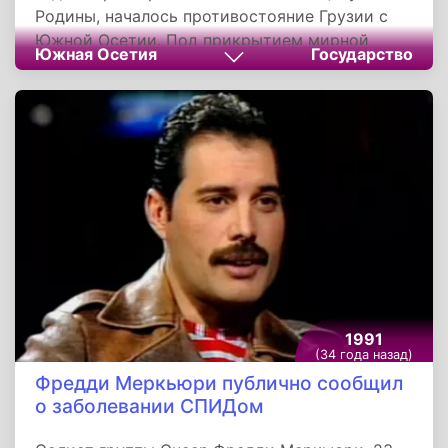
Родины, началось противостояние Грузии с
Южной Осетии. Под прикрытием мирной
Южная Осетия
Государство
демонстрации, националисты во главе с
Звиадом Гамсахурдия организовали в этот
день многотысячное шествие на Цхинвал. Для
маленького Цхинвала, это было равносильно
войне. Стихийно образовавшаяся небольшая
группа югоосетинских молодых людей
перекрыла дорогу у въезда в город и
остановила колонну многочисленных
автобусов и легковых машин, направлявшихся
из Грузии.
1991
(34 года назад)
Фредди Меркьюри публично сообщил
о заболевании СПИДом