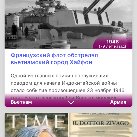
1946
(79 лет назад)
Французский флот обстрелял
вьетнамский город Хайфон
Одной из главных причин послуживших
поводом для начала Индокитайской войны
стало событие произошедшее 23 ноября 1946
года. В этот день корабли Военно-морских
Вьетнам
Армия
сил Франции начали массированный обстрел
Хайфона, в результате которого погибли по
меньшей мере шесть тысяч жителей города.