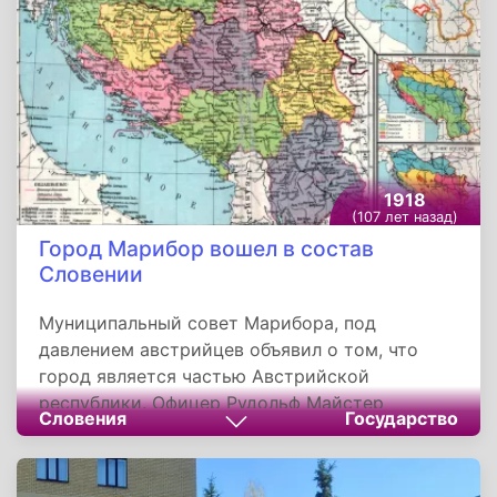
состояло из девяти пехотных полков, четырех
артиллерийских полков и трех
кавалерийских. Кроме того, в состав Войска
Литовского входили военно-воздушные силы
и военный флот.
1918
(107 лет назад)
Город Марибор вошел в состав
Словении
Муниципальный совет Марибора, под
давлением австрийцев объявил о том, что
город является частью Австрийской
республики. Офицер Рудольф Майстер
Словения
Государство
отказался подчиниться этому приказу.
Действуя от имени Государства словенцев,
хорватов и сербов, он сформировал