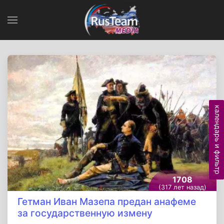
календарь и фильтр
1708
(317 лет назад)
Гетман Иван Мазепа предан анафеме
за государственную измену