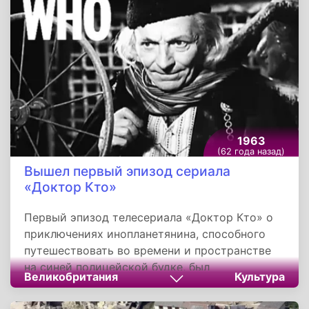
Андреевича Живаго. Роман является
вершиной его творчества как прозаика.
1963
(62 года назад)
Вышел первый эпизод сериала
«Доктор Кто»
Первый эпизод телесериала «Доктор Кто» о
приключениях инопланетянина, способного
путешествовать во времени и пространстве
на синей полицейской будке, был
Великобритания
Культура
продемонстрирован на канале ВВС 23 ноября
1963 года. Всего было создано 26 сезонов