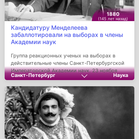
1880
(145 лет назад)
Кандидатуру Менделеева
забаллотировали на выборах в члены
Академии наук
Группа реакционных ученых на выборах в
действительные члены Санкт-Петербургской
Императорской Академии наук, 23 ноября
Санкт-Петербург
Наука
1880 года забаллотировали кандидатуру
Дмитрия Ивановича Менделеева. Во время
голосования ученый получил по девять
голосов «за» и «против». Такое решение
вызвало большой общественный резонанс, в
газетах начали размещать просты. Научные
круги, также встали на сторону Менделеева. В
этом же году 14 научных обществ и учебных
заведений России избрали его своим