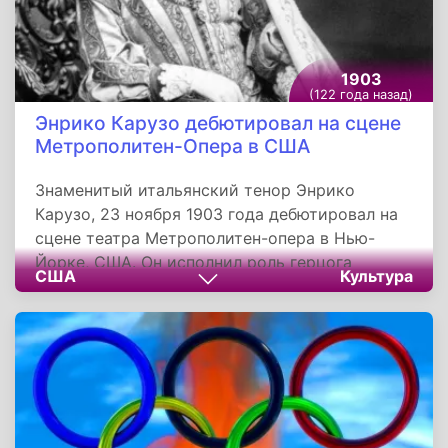
почетным членом.
1903
(122 года назад)
Энрико Карузо дебютировал на сцене
Метрополитен-Опера в США
Знаменитый итальянский тенор Энрико
Карузо, 23 ноября 1903 года дебютировал на
сцене театра Метрополитен-опера в Нью-
Йорке, США. Он исполнил роль герцога
США
Культура
Мантуанского в опере «Риголетто». В США
Карузо работал в течение 18 сезонов, до 1920
года. За это время исполнитель
появился на сцене более 600 раз в 37
различных операх. Энрико отличался
высочайшей исполнительской культурой,
обладал уникальным голосом и гигантской