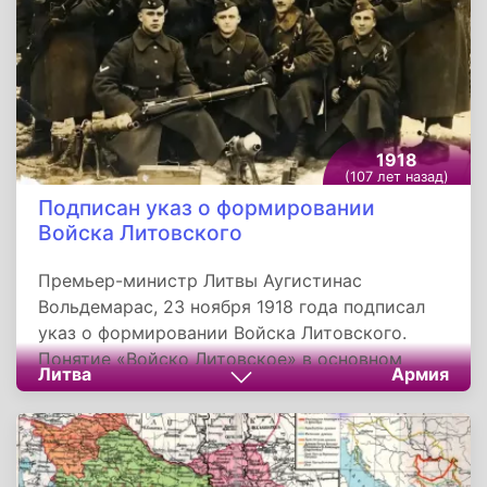
спортсмены Германии, Кубы и Канады.
1918
(107 лет назад)
Подписан указ о формировании
Войска Литовского
Премьер-министр Литвы Аугистинас
Вольдемарас, 23 ноября 1918 года подписал
указ о формировании Войска Литовского.
Понятие «Войско Литовское» в основном
Литва
Армия
применяется в отношении вооруженных сил
Литовской республики, существовавшей в
1918-1940 годах, до ее вхождения в состав
Советского Союза. Войско Литовское