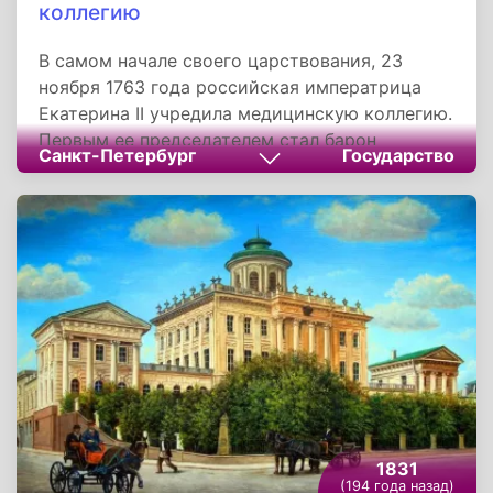
и калмыцкого хана Аюку.
коллегию
В самом начале своего царствования, 23
ноября 1763 года российская императрица
Екатерина II учредила медицинскую коллегию.
Первым ее председателем стал барон
Санкт-Петербург
Государство
Александр Иванович Черкасов. Именно он
поднял вопрос о срочной необходимости
делать прививки оспы с целью защитить
население страны от этой страшной болезни.
1831
(194 года назад)