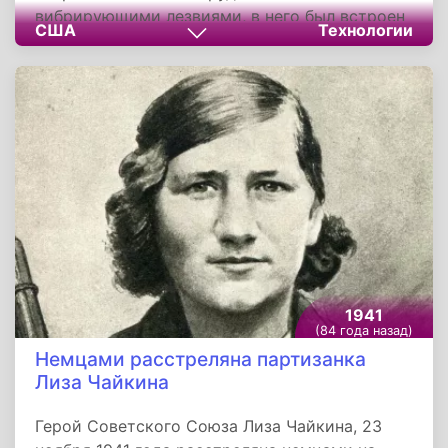
вибрирующими лезвиями, в него был встроен
США
Технологии
двигатель, приводящий лезвия в движение. С
помощью этого изобретения у мужчин
появилась возможность бриться всухую.
Принцип работы устройств оказался очень
прост - примерно такой же используется в
мясорубке.
1941
(84 года назад)
Немцами расстреляна партизанка
Лиза Чайкина
Герой Советского Союза Лиза Чайкина, 23