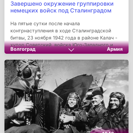
России.
Завершено окружение группировки
немецких войск под Сталинградом
На пятые сутки после начала
контрнаступления в ходе Сталинградской
битвы, 23 ноября 1942 года в районе Калач -
хутор Советский, войска Юго-Западного и
Волгоград
Армия
Сталинградского фронтов замкнули кольцо
окружения вокруг группировки противника. В
«котле» оказалась 6-я немецкая армия, под
командованием генерала Фридриха Паулюса.