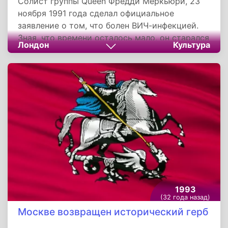
Солист группы Queen Фредди Меркьюри, 23
ноября 1991 года сделал официальное
заявление о том, что болен ВИЧ-инфекцией.
Зная, что времени осталось мало, он старался
Лондон
Культура
записать как можно больше песен. За
последние годы жизни кроме своего сольного
альбома Barcelona музыканту удалось
записать песни к еще трем альбомам группы.
1993
(32 года назад)
Москве возвращен исторический герб