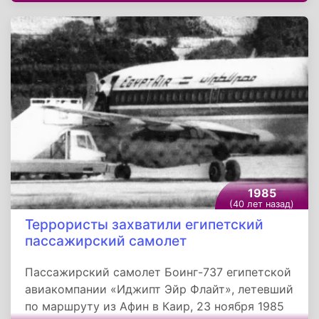
3 000 жизней, столько же покалечило и
оставило без крова 200 000 человек.
Эпицентр подземных толчков находился возле
городка Эболи, около залива Салермо и в 55
километрах на юго-запад от Неаполя. Это
стихийное бедствие считается самым
сильным в этой сейсмоопасной части страны
за последние 65 лет.
1985
(40 лет назад)
Террористы захватили египетский
пассажирский самолет
Пассажирский самолет Боинг-737 египетской
авиакомпании «Иджипт Эйр Флайт», летевший
по маршруту из Афин в Каир, 23 ноября 1985