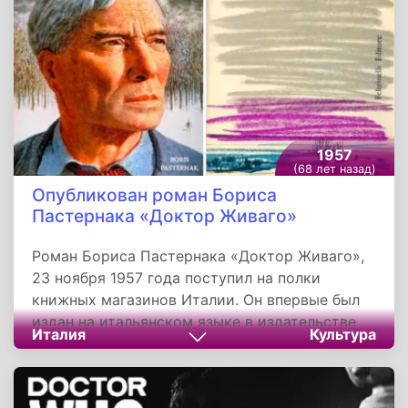
1957
(68 лет назад)
Опубликован роман Бориса
Пастернака «Доктор Живаго»
Роман Бориса Пастернака «Доктор Живаго»,
23 ноября 1957 года поступил на полки
книжных магазинов Италии. Он впервые был
издан на итальянском языке в издательстве
Италия
Культура
Фельтринелли в Милане. Автор писал книгу в
течение десяти лет, с 1945 по 1955 год и
сопровожден стихами главного героя - Юрия