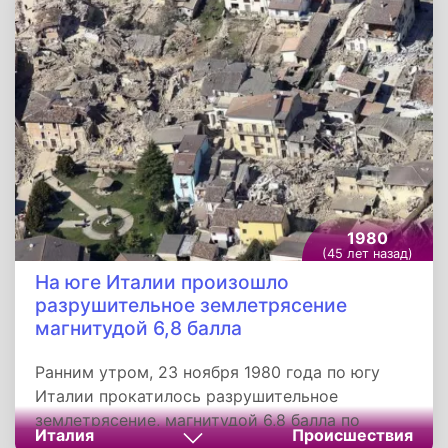
сериала. Благодаря предусмотренной по
сюжету способности главного героя
регенерировать при получении смертельных
повреждений создатели получили
возможность менять исполнителя главной
роли, что сделало сериал - в теории -
бесконечным.
1980
(45 лет назад)
На юге Италии произошло
разрушительное землетрясение
магнитудой 6,8 балла
Ранним утром, 23 ноября 1980 года по югу
Италии прокатилось разрушительное
землетрясение, магнитудой 6,8 балла по
Италия
Происшествия
шкале Рихтера. Сейсмособытие унесло около