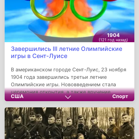
силой эмоционального воздействия.
1904
(121 год назад)
Завершились III летние Олимпийские
игры в Сент-Луисе
В американском городе Сент-Луис, 23 ноября
1904 года завершились третьи летние
Олимпийские игры. Нововведением стала
церемония открытия, а также вручение
США
Спорт
золотых, серебряных и бронзовых наград
трем лучшим спортсменам в каждой из
дисциплин. По итогам игр первое место в
неофициальном командном зачете заняли
спортсмены из США, завоевав 78 золотых
медалей. По четыре золотых медали выиграли