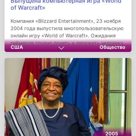
Выпущена компьютерная игра «World
of Warcraft»
Компания «Blizzard Entertainment», 23 ноября
2004 года выпустила многопользовательскую
онлайн игру «World of Warcraft». Ожидания
геймеров трудно понять и пережить человеку,
США
Общество
далекому от компьютерных игр и мира
фэнтэзи, где каждый игрок получает
возможность почувствовать себя увереннее,
чем в обычной жизни, окунуться в мир чудес,
фантазии, волшебства, магии.
2005