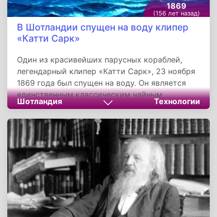
1869
(156 лет назад)
В Шотландии спущен на воду клипер
«Катти Сарк»
Один из красивейших парусных кораблей,
легендарный клипер «Катти Сарк», 23 ноября
1869 года был спущен на воду. Он является
единственным классическим чайным
Шотландия
Технологии
клипером, сохранившимся до наших дней.
Корабль был спроектирован Геркулесом
Линтоном, а свое название получил в честь
короткой рубашки ведьмы Нэнни из
стихотворной повести Роберта Бернса «Тэм
о’Шентер».