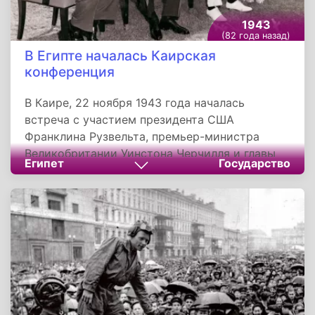
1943
(82 года назад)
В Египте началась Каирская
конференция
В Каире, 22 ноября 1943 года началась
встреча с участием президента США
Франклина Рузвельта, премьер-министра
Великобритании Уинстона Черчилля и главы
Египет
Государство
гоминдановского правительства Китая Чан
Кай-Ши, а так же их политических и военных
советников. Переговоры между лидерами
трех стран продолжались по 26 ноября.