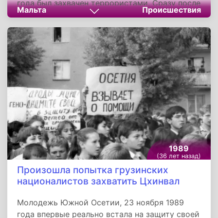
года был захвачен террористами. Сразу после
Мальта
Происшествия
взлета пятеро молодых людей, угрожая
пистолетами и гранатами, которые они
смогли пронести через пункт контроля
греческой службы безопасности аэропорта,
заявили, что самолет вместо Египта
последует на Мальту.
1989
(36 лет назад)
Произошла попытка грузинских
националистов захватить Цхинвал
Молодежь Южной Осетии, 23 ноября 1989
года впервые реально встала на защиту своей