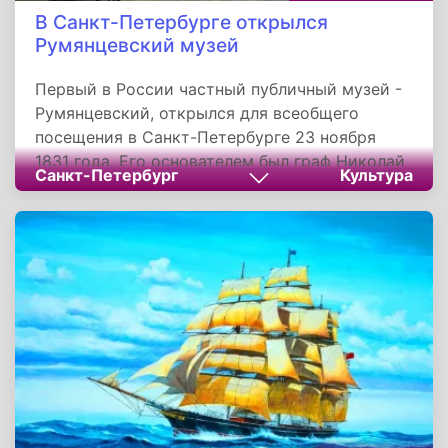
В Санкт-Петербурге открылся
Румянцевский музей
Первый в России частный публичный музей -
Румянцевский, открылся для всеобщего
посещения в Санкт-Петербурге 23 ноября
1831 года. Его основателем был граф Николай
Санкт-Петербург
Культура
Румянцев - блестящий дипломат, выдающийся
государственный деятель, коллекционер,
ученый, меценат. Целью создания музея стало
служение Отечеству «на благое
просвещение».