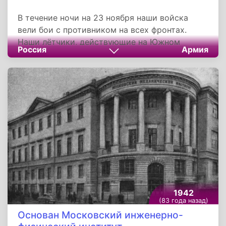
В течение ночи на 23 ноября наши войска
вели бои с противником на всех фронтах.
Наши лётчики, действующие на Южном
Россия
Армия
фронте, 20 ноября уничтожили 47 танков, 392
вражеские автомашины с пехотой и
боеприпасами, 115 подвод с различными
грузами, 7 штабных автобусов, 6 автомашин с
зенитно-пулемётными установками, 10 орудий
и истребили 1.600 солдат и офицеров
неприятеля.
1942
(83 года назад)
Основан Московский инженерно-