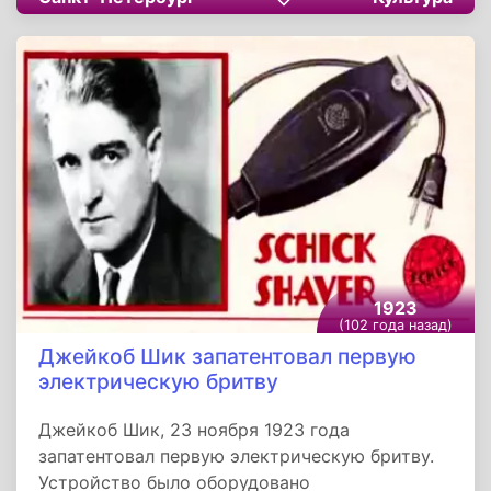
паруса». Роман, посвященный второй жене
писателя Нине, стал одним из самых светлых
и жизнеутверждающих в истории советской
литературы. Идея родилась спонтанно, когда
Александр Степанович увидел в витрине с
игрушками лодочку с белыми парусами.
Работа над романом продолжалась почти пять
лет. В одном из первых черновиков действие
происходило в послереволюционном
Петрограде, затем автор решил перенести
героев в свою «Гринландию».
1923
(102 года назад)
Джейкоб Шик запатентовал первую
электрическую бритву
Джейкоб Шик, 23 ноября 1923 года
запатентовал первую электрическую бритву.
Устройство было оборудовано