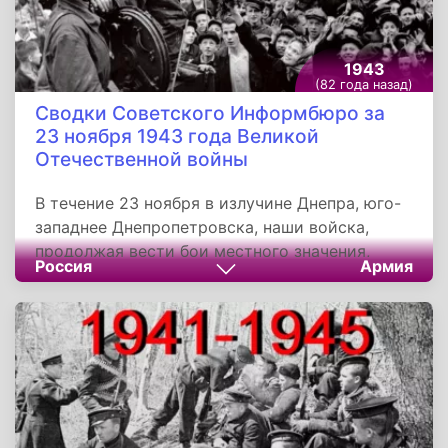
1943
(82 года назад)
Сводки Советского Информбюро за
23 ноября 1943 года Великой
Отечественной войны
В течение 23 ноября в излучине Днепра, юго-
западнее Днепропетровска, наши войска,
продолжая вести бои местного значения,
Россия
Армия
овладели сильно укреплёнными опорными
пунктами противника Ставраки, Криничи,
Еленовка, Кодак, Марье-Дмитровка, Ковалёво,
Красный Яр, Красное Поле, Александровка,
Незабудина.