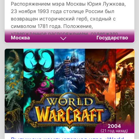
Распоряжением мэра Москвы Юрия Лужкова,
23 ноября 1993 года столице России был
возвращен исторический герб, сходный с
символом 1781 года. Положение,
утвержденное распоряжением, содержало
Москва
Государство
следующее описание герба: «На темно-
красном щите, развернутый вправо Георгий
Победоносец в серебряных доспехах и
лазуревой мантии, на серебряном коне
поражает золотым копьем черного змия».
2004
(21 год назад)