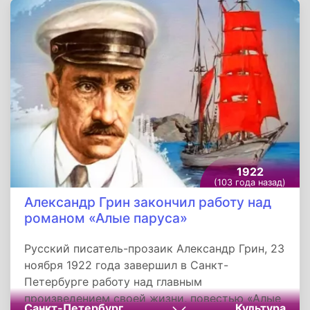
для авиации, стояла у истоков авиационной
науки в целом. Все последующее развитие
системы образования Военно-воздушных сил
неразрывно связано с ней. Вековая история
высшего военного авиационного образования
дала Отечеству видных ученых,
конструкторов, военачальников, командиров
и инженеров, космонавтов и летчиков-
испытателей, Героев Советского Союза,
Социалистического труда и Российской
1922
Федерации.
(103 года назад)
Александр Грин закончил работу над
романом «Алые паруса»
Русский писатель-прозаик Александр Грин, 23
ноября 1922 года завершил в Санкт-
Петербурге работу над главным
произведением своей жизни, повестью «Алые
Санкт-Петербург
Культура