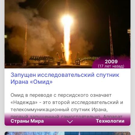
захватили дворец, и после двух дней боев
отступили за пределы города. Примерно
через два дня они отступали на восток.
2009
(17 лет назад)
Запущен исследовательский спутник
Ирана «Омид»
Омид в переводе с персидского означает
«Надежда» - это второй исследовательский и
телекоммуникационный спутник Ирана,
первый запущенный самостоятельно. Аппарат
Страны Мира
Технологии
был успешно выведен на околоземную орбиту
2 февраля 2009 года к 30-летию Исламской