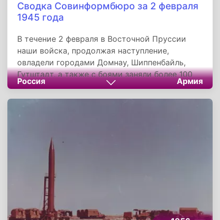
Сводка Совинформбюро за 2 февраля
1945 года
В течение 2 февраля в Восточной Пруссии
наши войска, продолжая наступление,
овладели городами Домнау, Шиппенбайль,
Гутштадт, а также с боями заняли более 100
Россия
Армия
других населённых пунктов. Северо-
восточнее и восточнее Франкфурта-на-Одере
наши войска с боем овладели городами
Зольдин, Дроссен, а также заняли более 150
других населённых пунктов.