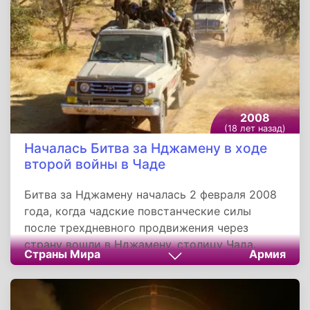
Новоизбранный президент 2 февраля 1999
года принял присягу.
2008
(18 лет назад)
Началась Битва за Нджамену в ходе
второй войны в Чаде
Битва за Нджамену началась 2 февраля 2008
года, когда чадские повстанческие силы
после трехдневного продвижения через
страну вошли в Нджамену, столицу Чада.
Страны Мира
Армия
Повстанцы изначально были успешны, взяв
большую часть города и нападая на
защищенный президентский дворец. Они не