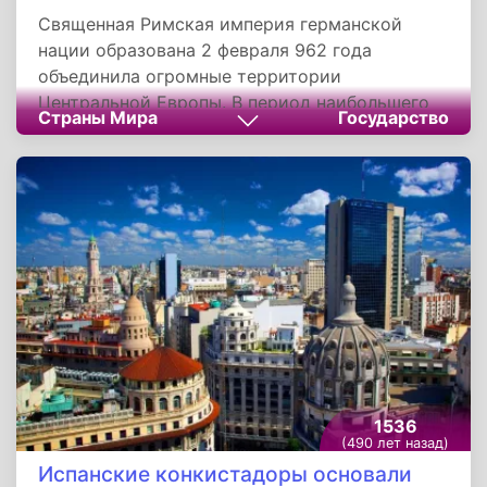
Священная Римская империя германской
нации образована 2 февраля 962 года
объединила огромные территории
Центральной Европы. В период наибольшего
Страны Мира
Государство
расцвета в Империю входили: Германия,
являвшаяся ее центром, северная и средняя
Италия, королевство Бургундия, Швейцария,
Нидерланды, Бельгия, Чехия, Силезия, Эльзас
и Лотарингия. Формально Империя состояла
из трех королевств: Германии, Италии и
Бургундии.
1536
(490 лет назад)
Испанские конкистадоры основали