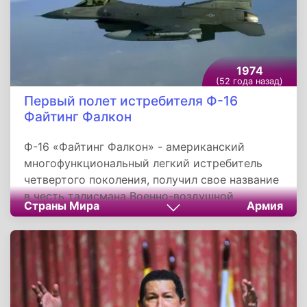
1974
(52 года назад)
Первый полет истребителя Ф-16
Файтинг Фалкон
Ф-16 «Файтинг Фалкон» - американский
многофункциональный легкий истребитель
четвертого поколения, получил свое название
в честь талисмана Военно-воздушной
Страны Мира
Армия
академии США в Колорадо Спрингс.
Разработан истребитель в 1974 году
компанией General Dynamics, первый
испытательный полет совершил 2 февраля
1974 года.