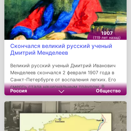
1907
(119 лет назад)
Скончался великий русский ученый
Дмитрий Менделеев
Великий русский ученый Дмитрий Иванович
Менделеев скончался 2 февраля 1907 года в
Санкт-Петербурге от воспаления легких. Его
смерть стала национальным трауром. В
Россия
Общество
последний путь проводить химика вышел
едва ли не весь город, а таблицу ученого
несли впереди многотысячной колонны.
Похоронили Менделеева на «Литераторских
мостках» Волковского кладбища, церемония
прошла за счет государства.