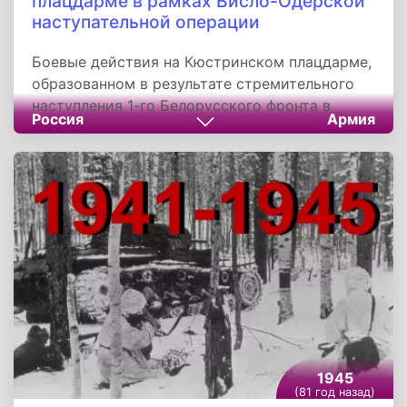
плацдарме в рамках Висло-Одерской
наступательной операции
Боевые действия на Кюстринском плацдарме,
образованном в результате стремительного
наступления 1-го Белорусского фронта в
Россия
Армия
рамках Висло-Одерской наступательной
операции, начались 3 февраля 1945 года.
Плацдарм был образован на реке Одер в
районе города Кюстрин, всего в 70
километрах от Берлина. Для нацистского
руководства ликвидация плацдарма имела
жизненно важное значение, непосредственная
угроза столице Германии создавала
чрезвычайное напряжение на этом участке
фронта.
1945
(81 год назад)