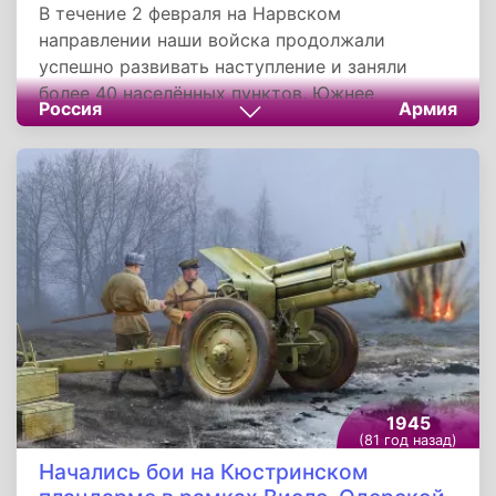
В течение 2 февраля на Нарвском
направлении наши войска продолжали
успешно развивать наступление и заняли
более 40 населённых пунктов. Южнее
Россия
Армия
Сиверский наши войска вели наступательные
бои, в результате которых заняли ряд
населённых пунктов.
1945
(81 год назад)
Начались бои на Кюстринском