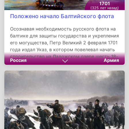
1701
(325 лет назад)
Положено начало Балтийского флота
Осознавая необходимость русского флота на
балтике для защиты государства и укрепления
его могущества, Петр Великий 2 февраля 1701
года издал Указ, в котором повелевал начать
строительство на Ладожском озере шесть 18-
Россия
Армия
пушечных кораблей. Таким образом, было
положено начало Балтийскому флоту России,
главная база которого расположилась в
Кронштадте.