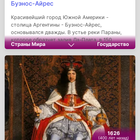
Буэнос-Айрес
Красивейший город Южной Америки -
столица Аргентины - Буэнос-Айрес,
основывался дважды. В устье реки Параны,
которое образует залив Ла-Плата, в 150
Страны Мира
Государство
километрах от атлантического побережья, 2
февраля 1536 года испанские конкистадоры -
«охотники» за золотом во главе с доном
Педро де Мендосой, основали
поселение, будущий Буэнос-Айрес.
1626
(400 лет назад)