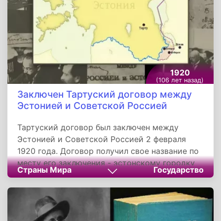
1920
(106 лет назад)
Заключен Тартуский договор между
Эстонией и Советской Россией
Тартуский договор был заключен между
Эстонией и Советской Россией 2 февраля
1920 года. Договор получил свое название по
месту его заключения - эстонскому городку
Страны Мира
Государство
Тарту. Согласно этому договору, Эстонская
Республика получала суверенитет. Также в
договоре говорилось о территориальных
уступках Финляндии.