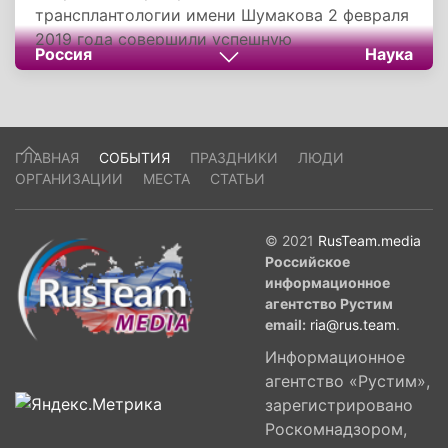
трансплантологии имени Шумакова 2 февраля
2019 года совершили успешную
Россия
Наука
одновременную пересадку легких и печени
девятилетнему ребенку с муковисцидозом. Об
этом сообщил на пресс-конференции, главный
внештатный специалист по трансплантологии
Минздрава России Сергей Готье.
ГЛАВНАЯ
СОБЫТИЯ
ПРАЗДНИКИ
ЛЮДИ
ОРГАНИЗАЦИИ
МЕСТА
СТАТЬИ
© 2021
RusTeam.media
Российское
информационное
агентство Рустим
email:
ria@rus.team
.
Информационное
агентство «Рустим»,
зарегистрировано
Роскомнадзором,