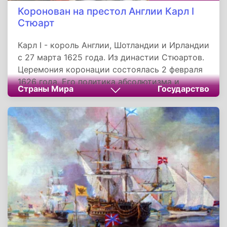
Коронован на престол Англии Карл I
Стюарт
Карл I - король Англии, Шотландии и Ирландии
с 27 марта 1625 года. Из династии Стюартов.
Церемония коронации состоялась 2 февраля
1626 года. Его политика абсолютизма и
Страны Мира
Государство
церковные реформы вызвали восстания в
Шотландии и Ирландии и Английскую
революцию. В ходе гражданских войн Карл I
потерпел поражение, был предан суду
парламента и казнен.