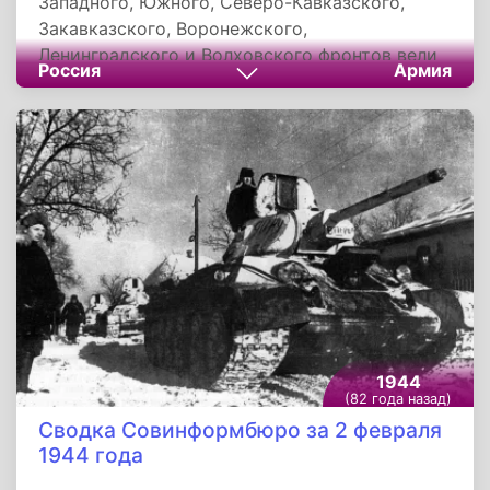
Западного, Южного, Северо-Кавказского,
Закавказского, Воронежского,
Ленинградского и Волховского фронтов вели
Россия
Армия
наступательные бои на прежних направлениях.
Войска Донского фронта истребляли
разрозненные группы гитлеровцев,
оказывающих сопротивление севернее
Сталинграда.
1944
(82 года назад)
Сводка Совинформбюро за 2 февраля
1944 года