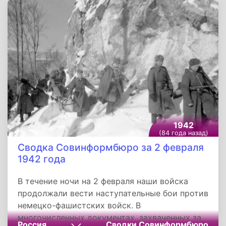
«Метро-Голдуин-Майер» режиссер Гарри
Бомон, а продюсировал Гарри Рапф.
1942
(84 года назад)
Сводка Совинформбюро за 2 февраля
1942 года
В течение ночи на 2 февраля наши войска
продолжали вести наступательные бои против
немецко-фашистских войск. В
многочисленных документах, захваченных за
Россия
Сводки Совинформбюро