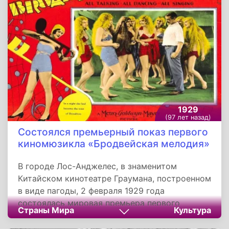
1929
(97 лет назад)
Состоялся премьерный показ первого
киномюзикла «Бродвейская мелодия»
В городе Лос-Анджелес, в знаменитом
Китайском кинотеатре Граумана, построенном
в виде пагоды, 2 февраля 1929 года
состоялась мировая премьера первого
Страны Мира
Культура
киномюзикла - «Бродвейская мелодия». Ее
снял в крупнейшей голливудской студии