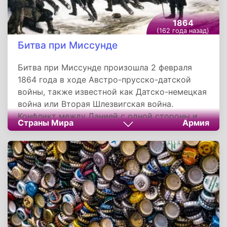
1864
(162 года назад)
Битва при Миссунде
Битва при Миссунде произошла 2 февраля
1864 года в ходе Австро-прусско-датской
войны, также известной как Датско-немецкая
война или Вторая Шлезвигская война.
Конфликт между Данией с одной стороны и
Страны Мира
Армия
Пруссией совместно с Австрией - с другой,
разгорелся за отделение герцогств Шлезвиг и
Гольштейн от Дании, на современной карте
Европы их территория входит в состав
Германии как земля Шлезвиг-Гольштейн.