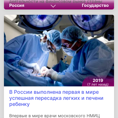
деятельности на финансовом рынке страны
Россия
Государство
открыт Банком России в городе Краснодар 2
февраля 2018 года. Центр компетенции
расположился в Южном главном управлении
Банка России в Краснодаре.
2019
(7 лет назад)
В России выполнена первая в мире
успешная пересадка легких и печени
ребенку
Впервые в мире врачи московского НМИЦ