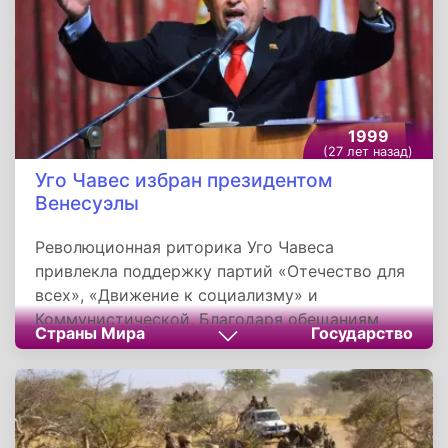
1999
(27 лет назад)
Уго Чавес избран президентом
Венесуэлы
Революционная риторика Уго Чавеса
привлекла поддержку партий «Отечество для
всех», «Движение к социализму» и
Коммунистической. Благодаря обещаниям
Страны Мира
Государство
провести широкие социальные и
экономические реформы он приобрел
сторонников в основном среди неимущих и
рабочего класса. По итогам президентских
выборов Чавес набрал 56,2 % голосов.