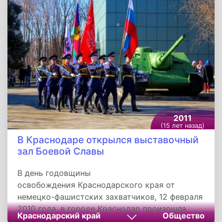
революции ракетой-носителем Сафир-2.
Распоряжение о запуске отдал президент
Махмуд Ахмадинежад.
2011
(15 лет назад)
В Краснодаре открылся выставочный
зал Боевой Славы
В день годовщины
освобождения Краснодарского края от
немецко-фашистских захватчиков, 12 февраля
2010 года, в городе Краснодар произошла
Краснодарский край
Общество
закладка будущего Выставочного зала Боевой