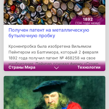
1892
(134 года назад)
Получен патент на металлическую
бутылочную пробку
Кроненпробка была изобретена Вильямом
Пейнтером из Балтимора, который 2 февраля
1892 года получил патент № 468258 на свое
изобретение. Пейнтер основал фирму «Crown
Страны Мира
Технологии
Cork and Seal Company» - сегодня один из
лидеров мирового рынка по производству
кроненпробок. Первые кроненпробки имели
24 зубца. Из-за лучшей обработки при
автоматизированном закрывании бутылок в
настоящее время кроненпробки имеют 21
зубец.