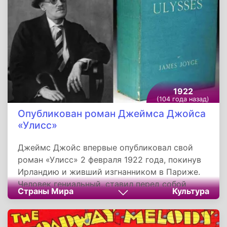
1922
(104 года назад)
Опубликован роман Джеймса Джойса
«Улисс»
Джеймс Джойс впервые опубликовал свой
роман «Улисс» 2 февраля 1922 года, покинув
Ирландию и живший изгнанником в Париже.
Человек гениальный, ставил перед собой
Страны Мира
Культура
задачи более крупные, чем его современники.
Работал он, над главным своим романом
«Улисс» около семи лет.