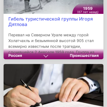
1959
(67 лет назад)
Гибель туристической группы Игоря
Дятлова
Перевал на Северном Урале между горой
Холатчахль и безымянной высотой 905 стал
всемирно известным после трагедии,
случившейся 2 февраля 1959 года. Группа из
Россия
Происшествия
девяти туристов, возглавляемая
пятикурсником Уральского политехнического
института Игорем Дятловым, погибла при
невыясненных обстоятельствах. Уголовное
дело о расследовании гибели группы Дятлова
было закрыто с такой формулировкой:
«Следует считать, что причиной их гибели
явилась стихийная сила, преодолеть которую
люди были не в состоянии».