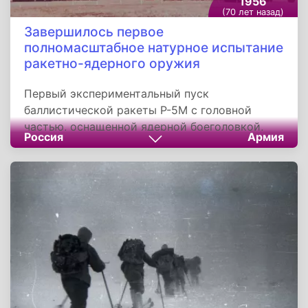
1956
(70 лет назад)
Завершилось первое
полномасштабное натурное испытание
ракетно-ядерного оружия
Первый экспериментальный пуск
баллистической ракеты Р-5М с головной
частью, оснащенной ядерной боеголовкой,
Россия
Армия
состоялся 2 февраля 1956 года. Данная
операция получила название «Байкал»,
ставшая первым полномасштабным натурным
испытанием ракетно-ядерного оружия.
Стартовав со специальной площадки «4Н»
полигона «Капустин Яр», преодолев
расстояние 1 200 километров, ракета прошла
по заданному курсу и благополучно достигла
расчетной точки в районе Аральских
Каракумов.