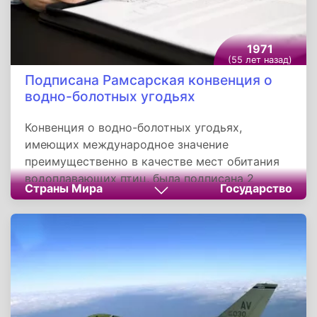
1971
(55 лет назад)
Подписана Рамсарская конвенция о
водно-болотных угодьях
Конвенция о водно-болотных угодьях,
имеющих международное значение
преимущественно в качестве мест обитания
водоплавающих птиц, была подписана 2
Страны Мира
Государство
февраля 1971 года в городе Рамсаре, Иран, и с
тех пор носит название Рамсарской
конвенции. Основной целью Рамсарской
конвенции является сохранение и
рациональное использование водно-болотных
угодий как средства достижения устойчивого
развития во всем мире.