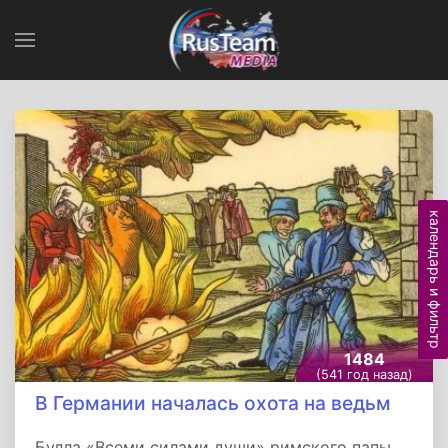
календарь и фильтр
1484
(541 год назад)
В Германии началась охота на ведьм
Булла «Всеми силами души» римского папы