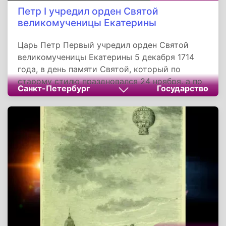
Петр I учредил орден Святой
великомученицы Екатерины
Царь Петр Первый учредил орден Святой
великомученицы Екатерины 5 декабря 1714
года, в день памяти Святой, который по
старому стилю праздновался 24 ноября, а по
Санкт-Петербург
Государство
правилам Русской Православной церкви
празднуется в настоящее время 7 декабря по
новому стилю. Орден стал высшей наградой
для дам, а также для поощрения заслуг их
мужей.