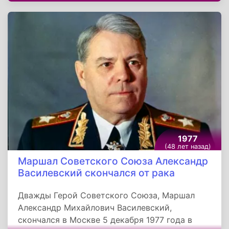
Вьетнаме, в 120 километрах северо-восточнее
Сайгона. Всего было убито 252 мирных
жителя. Пропавшими без вести числились 500
человек, часть из которых бежала в джунгли.
1977
(48 лет назад)
Маршал Советского Союза Александр
Василевский скончался от рака
Дважды Герой Советского Союза, Маршал
Александр Михайлович Василевский,
скончался в Москве 5 декабря 1977 года в