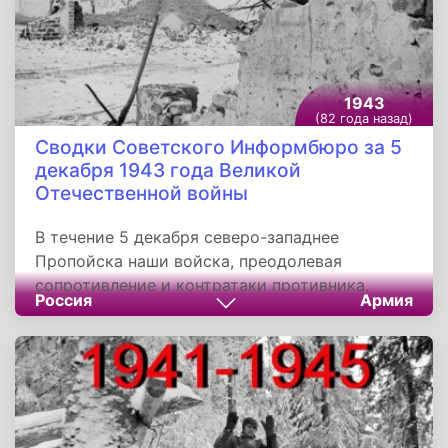
точек и истребили до роты гитлеровцев.
1943
(82 года назад)
Сводки Советского Информбюро за 5
декабря 1943 года Великой
Отечественной войны
В течение 5 декабря северо-западнее
Пропойска наши войска, преодолевая
сопротивление и контратаки противника,
Россия
Армия
овладели сильно укреплёнными опорными
пунктами его обороны Дворовый, Бовки,
Дабужа. Северо-западнее Гомеля наши войска
с упорными боями продвигались вперёд и
заняли несколько населённых пунктов.