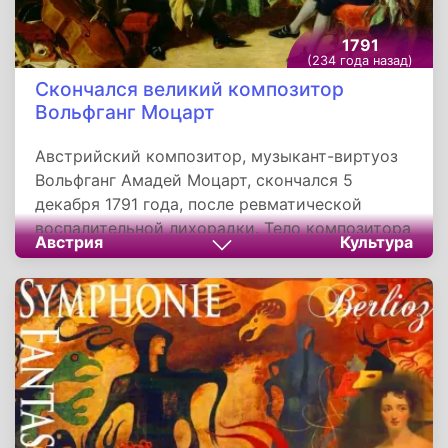
1791
(234 года назад)
Скончался великий композитор
Вольфганг Моцарт
Австрийский композитор, музыкант-виртуоз
Вольфганг Амадей Моцарт, скончался 5
декабря 1791 года, после ревматической
воспалительной лихорадки. Тело композитора
Австрия
Культура
привезено к Собору Святого Стефана, где в
Крестовой капелле, примыкающей к северной
стороне собора, состоялась скромная
прощальная церемония, на которой
присутствовали друзья. Поскольку король
Леопольд II запретил индивидуальные
погребения, композитора похоронили в общей
могиле на кладбище Святого Марка.