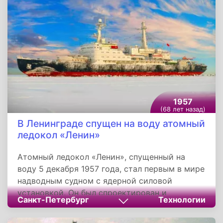
1957
(68 лет назад)
В Ленинграде спущен на воду атомный
ледокол «Ленин»
Атомный ледокол «Ленин», спущенный на
воду 5 декабря 1957 года, стал первым в мире
надводным судном с ядерной силовой
установкой. Он был спроектирован и
Санкт-Петербург
Технологии
построен для обслуживания Северного
морского пути между Дальним Востоком и