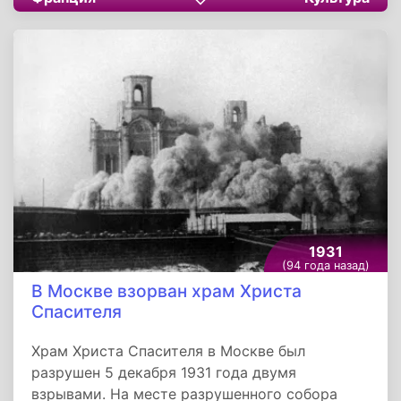
простой и немноголюдной. Попрощаться с
художником пришло всего около пятидесяти
человек. Похоронили Моне на церковном
кладбище. Художник является один из
основателей направления живописи -
импрессионизм.
1931
(94 года назад)
В Москве взорван храм Христа
Спасителя
Храм Христа Спасителя в Москве был
разрушен 5 декабря 1931 года двумя
взрывами. На месте разрушенного собора