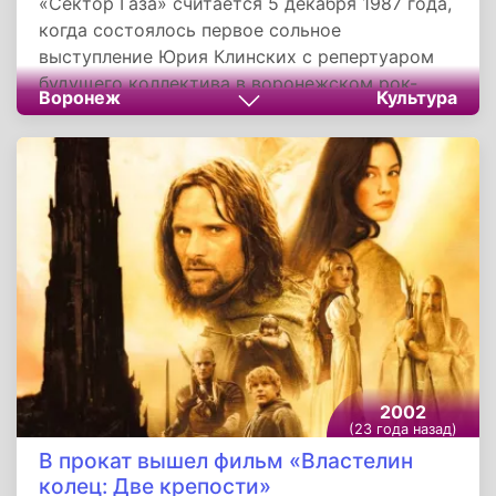
«Сектор Газа» считается 5 декабря 1987 года,
когда состоялось первое сольное
выступление Юрия Клинских с репертуаром
будущего коллектива в воронежском рок-
Воронеж
Культура
клубе. Название группы произошло от
индустриального Левобережного района
Воронежа, названного в народе в шутку
«Сектором газа» из-за обилия дымящих
заводов. В этом районе находился
воронежский рок-клуб.
2002
(23 года назад)
В прокат вышел фильм «Властелин
колец: Две крепости»