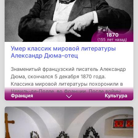
1870
(155 лет назад)
Умер классик мировой литературы
Александр Дюма-отец
Знаменитый французский писатель Александр
Дюма, скончался 5 декабря 1870 года.
Классика мировой литературы похоронили в
Невиль-де-Полле, во Франции. После войны
Франция
Культура
сын Александр перезахоронил останки отца
на родине в Виллер-Котре. В 2002 году указом
президента Франции Жака Ширака прах Дюма
был перенесен в парижский Пантеон.
Александр Дюма является одним из самых
читаемых французских авторов. Его самые