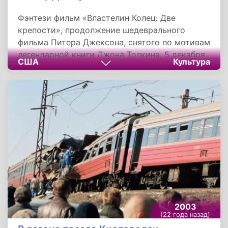
Фэнтези фильм «Властелин Колец: Две
крепости», продолжение шедеврального
фильма Питера Джексона, снятого по мотивам
легендарной книги Джона Толкина, 5 декабря
США
Культура
2002 года стартовал в прокате. После выхода
первого фильма у «Властелина колец»
появились миллионы фанатов, которые с
нетерпением ждали сиквела.
2003
(22 года назад)