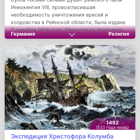
Иннокентия VIII, провозгласившая
необходимость уничтожения ересей и
колдовства в Рейнской области, была издана
5 декабря 1484 года. Официально признавая
Германия
Религия
существование ведьм, она давала полное
папское одобрение действиям инквизиции с
разрешением использовать для этого все
необходимые средства.
1492
(533 года назад)
Экспедиция Христофора Колумба