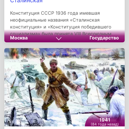
Сталинская
Конституция СССР 1936 года имевшая
неофициальные названия «Сталинская
конституция» и «Конституция победившего
социализма» была принята VIII Всесоюзным
Москва
Государство
чрезвычайным съездом Советов 5 декабря
1936 года. В работе над текстом основного
закона страны непосредственно принимал
участие Иосиф Сталин, а автором основной
части считал себя Николай Бухарин.
1941
(84 года назад)