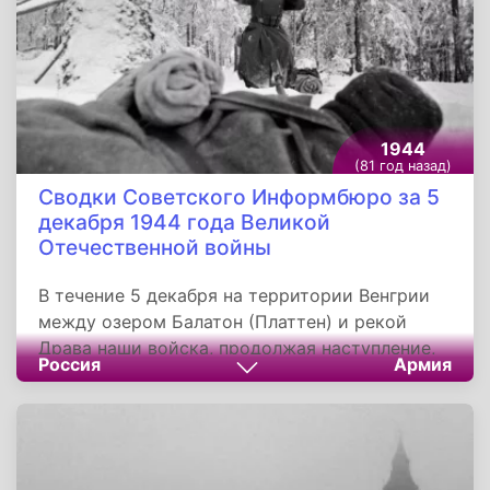
1944
(81 год назад)
Сводки Советского Информбюро за 5
декабря 1944 года Великой
Отечественной войны
В течение 5 декабря на территории Венгрии
между озером Балатон (Платтен) и рекой
Драва наши войска, продолжая наступление,
Россия
Армия
овладели городом и железнодорожным узлом
Сигетвар, а также с боями заняли более 120
других населённых пунктов, в том числе
крупные населённые пункты Замарди, Фельд-
Вар, Балатонболгар, Балатон Чехи,