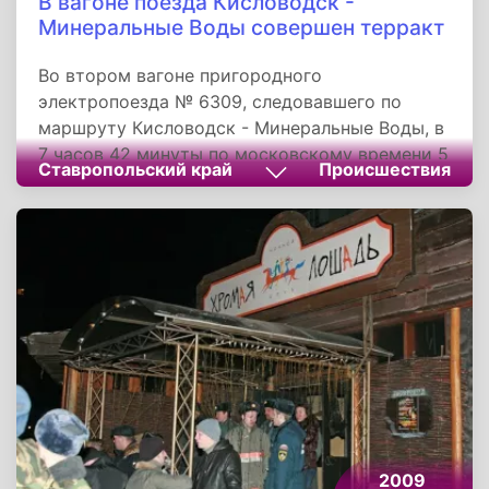
В вагоне поезда Кисловодск -
Минеральные Воды совершен терракт
Во втором вагоне пригородного
электропоезда № 6309, следовавшего по
маршруту Кисловодск - Минеральные Воды, в
7 часов 42 минуты по московскому времени 5
Ставропольский край
Происшествия
декабря 2003 года произошел взрыв. В этот
момент электричка находилась в черте
города Ессентуки в 400 метрах от
центрального вокзала. Взрыв был настолько
мощным, что второй вагон поезда разорвало
на две части и перевернуло на бок. Десятки
людей оказались под горящими обломками.
2009