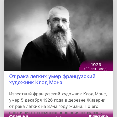
Прожив всего сорок шесть лет, тридцать из
них Валентин Александрович уверенно и
вдохновенно вплетал в полотно русского
Серебряного века золотые мазки своих
потрясающих солнечных шедевров.
1926
(99 лет назад)
От рака легких умер французский
художник Клод Монэ
Известный французский художник Клод Моне,
умер 5 декабря 1926 года в деревне Живерни
от рака легких на 87-м году жизни. По его
настоянию, церемония прощания оказалась
Франция
Культура