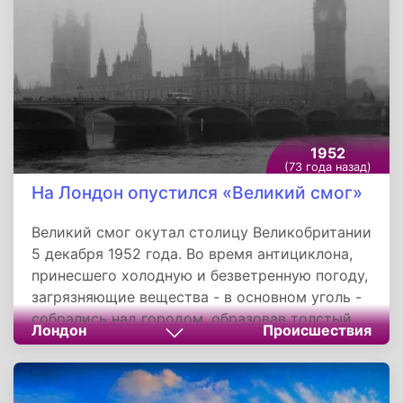
Селлешдьерен, Шомодвар, Ереглак, Боронка,
Марцали, Либицкозма, Пата, Меренье,
Мольвань, Денчхаза, Потонь, Лакоча,
Дравафок, Фельше Сент Мартон, Драва-Стара,
Шеллие, Залата и железнодорожные станции
Сантод, Балатонболгар, Бужаки, Ереглак, Киш
Корпад, Надь Шари, Шеллие, Фенек.
1952
(73 года назад)
На Лондон опустился «Великий смог»
Великий смог окутал столицу Великобритании
5 декабря 1952 года. Во время антициклона,
принесшего холодную и безветренную погоду,
загрязняющие вещества - в основном уголь -
собрались над городом, образовав толстый
Лондон
Происшествия
слой смога. Это продолжалось пять дней,
после чего погода сменилась, и туман
разошелся.