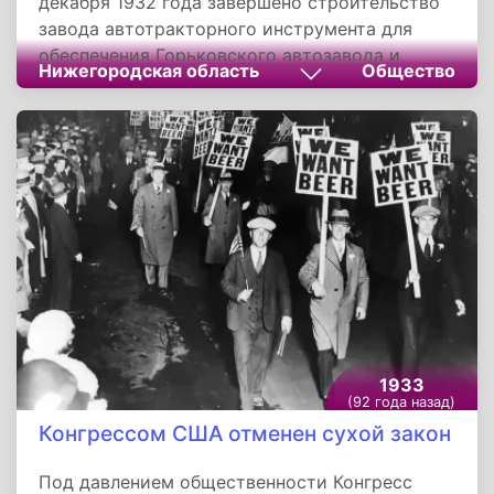
декабря 1932 года завершено строительство
завода автотракторного инструмента для
обеспечения Горьковского автозавода и
Нижегородская область
Общество
других автомобильных предприятий
шофёрским инструментом и кузовной
арматурой, начался выпуск продукции.
Строительство началось в начале августа
1930 года.
1933
(92 года назад)
Конгрессом США отменен сухой закон
Под давлением общественности Конгресс