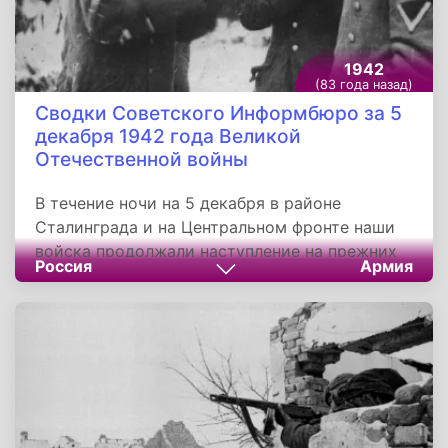
1942
(83 года назад)
Сводки Советского Информбюро за 5
декабря 1942 года Великой
Отечественной войны
В течение ночи на 5 декабря в районе
Сталинграда и на Центральном фронте наши
войска продолжали наступление на прежних
Россия
Армия
направлениях. В заводском районе
Сталинграда наши части, действуя мелкими
группами, блокировали и уничтожали опорные
пункты противника. Разрушено 25 дзотов и
блиндажей. Немцы потеряли убитыми свыше
200 солдат и офицеров. На другом участке
советские артиллеристы уничтожили 3
немецких орудия, 5 миномётов, 9 пулемётных