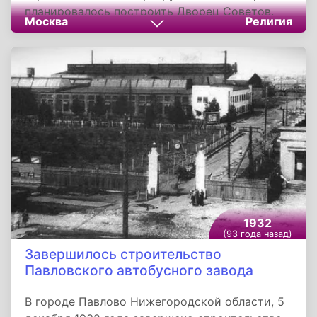
планировалось построить Дворец Советов.
Москва
Религия
Идею строительства в столице Дворца
Советов впервые озвучил Сергей Киров на
Первом Всесоюзном съезде Советов.
1932
(93 года назад)
Завершилось строительство
Павловского автобусного завода
В городе Павлово Нижегородской области, 5