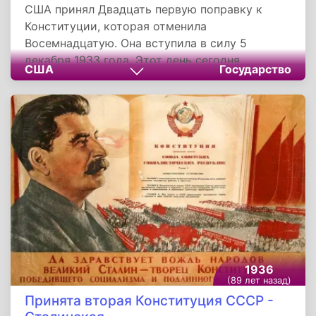
США принял Двадцать первую поправку к
Конституции, которая отменила
Восемнадцатую. Она вступила в силу 5
декабря 1933 года. Этот день сегодня
США
Государство
отмечают как День отмены сухого закона.
Однако федеральное законодательство
Соединенных Штатов по-прежнему запрещало
производство дистиллированных спиртных
напитков без соблюдения многочисленных
лицензионных требований, которые делают
непрактичным производство крепких
спиртных напитков для личного
использования.
1936
(89 лет назад)
Принята вторая Конституция СССР -