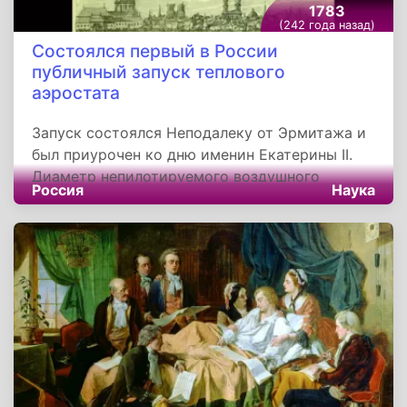
1783
(242 года назад)
Состоялся первый в России
публичный запуск теплового
аэростата
Запуск состоялся Неподалеку от Эрмитажа и
был приурочен ко дню именин Екатерины II.
Диаметр непилотируемого воздушного
Россия
Наука
аппарата составлял менее полуметра.