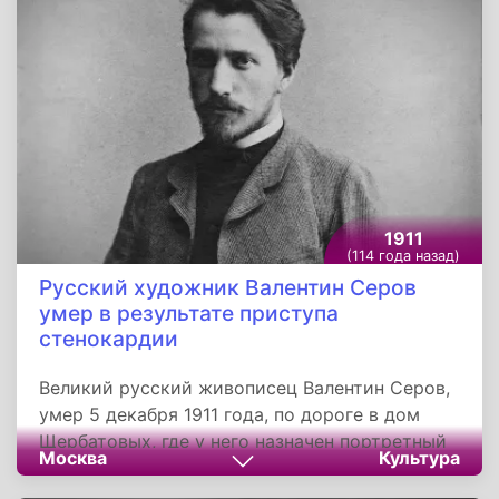
Французское правительство организовало
пышную церемонию прощания с ним.
Императора похоронили в королевской
усыпальнице дома Браганса в Португалии. В
1921 году останки Педру II и его жены были
возвращены на родину и спустя 18 лет
помещены в Императорский мавзолей
кафедрального собора в Петрополисе.
1911
(114 года назад)
Русский художник Валентин Серов
умер в результате приступа
стенокардии
Великий русский живописец Валентин Серов,
умер 5 декабря 1911 года, по дороге в дом
Щербатовых, где у него назначен портретный
Москва
Культура
сеанс. Причиной неожиданной смерти
художника стал приступ стенокардии.