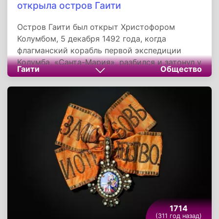
открыла остров Гаити
Остров Гаити был открыт Христофором
Колумбом, 5 декабря 1492 года, когда
флагманский корабль первой экспедиции
Колумба, «Санта-Мария», разбился и затонул у
Гаити
Общество
берегов острова. Колумб назвал открытый им
остров La Isla Española - «испанским
островом». В последствии название
сократили до Española, а в процессе перевода
отчетов об экспедиции на латынь оно
трансформировалось в Hispaniola.
1714
(311 год назад)