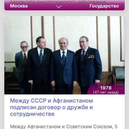
результате онкологического заболевания.
Москва
Государство
Урна с прахом главнокомандующего
помещена в Кремлевской стене. Василевский
остался в истории как один из крупнейших
стратегов и полководцев Великой
Отечественной войны, и Второй мировой
войны в целом.
1978
(47 лет назад)
Между СССР и Афганистаном
подписан договор о дружбе и
сотрудничестве
Между Афганистаном и Советским Союзом, 5