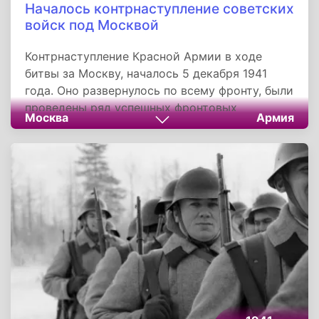
Началось контрнаступление советских
войск под Москвой
Контрнаступление Красной Армии в ходе
битвы за Москву, началось 5 декабря 1941
года. Оно развернулось по всему фронту, были
проведены ряд успешных фронтовых
Москва
Армия
наступательных операций, противник был
отброшен на 150-300 километров от столицы.
В ходе операции была определена его
дальнейшая цель: нанести поражение всей
группе армий «Центр».