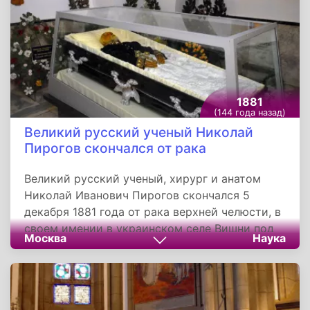
известные книги «Граф Монте-Кристо» и «Три
мушкетера».
1881
(144 года назад)
Великий русский ученый Николай
Пирогов скончался от рака
Великий русский ученый, хирург и анатом
Николай Иванович Пирогов скончался 5
декабря 1881 года от рака верхней челюсти, в
своем имении в украинском селе Вишни под
Москва
Наука
Винницей. Незадолго до смерти он сделал
еще одно открытие, предложив совершенно
новый способ бальзамирования. С одобрения
Церкви, тело Пирогова было