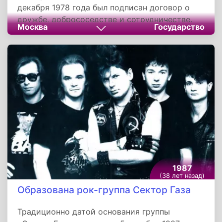
декабря 1978 года был подписан договор о
дружбе, добрососедстве и сотрудничестве.
Москва
Государство
Двусторонний межгосударственный договор
предполагал более тесное политическое,
экономическое и военное сотрудничество
между СССР и Демократической Республикой
Афганистан на основе близости
идеологических позиций руководства обеих
стран. Документ был подписан в Москве
Леонидом Брежневым и Нур Мухаммедом
Тараки.
1987
(38 лет назад)
Образована рок-группа Сектор Газа
Традиционно датой основания группы