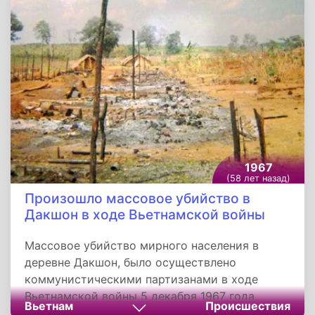
Европейской частью России, а также
экспедиционного плавания в Арктике. Над
проектом корабля работали ученые во главе с
физиком Анатолием Александровым.
1967
(58 лет назад)
Произошло массовое убийство в
Дакшон в ходе Вьетнамской войны
Массовое убийство мирного населения в
деревне Дакшон, было осуществлено
коммунистическими партизанами в ходе
Вьетнамской войны 5 декабря 1967 года.
Вьетнам
Происшествия
Деревня Дакшон была расположена в Южном