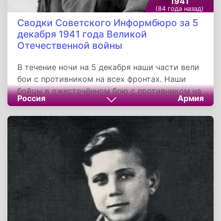
1941
(84 года назад)
Сводки Советского Информбюро за 5
декабря 1941 года Великой
Отечественной войны
В течение ночи на 5 декабря наши части вели
бои с противником на всех фронтах. Наши
бойцы в ожесточённом бою с противником на
Россия
Армия
одном из участков Западного фронта за один
день уничтожили 12 ненецких танков, 10
орудий, 5 миномётов и истребили 1.300
вражеских солдат и офицеров. На другом
участке фронта уничтожено 15 немецких
танков.