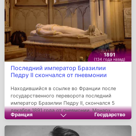
забальзамировано по этой методике и
положено в фамильный склеп, в усыпальнице
Святого Николая Чудотворца. Страшный
диагноз ученому 24 мая 1881 года поставил
Николай Склифосовский. После этого
Пирогов отправился в Вену, чтобы
оперироваться, но было уже поздно.
1891
(134 года назад)
Последний император Бразилии
Педру II скончался от пневмонии
Находившийся в ссылке во Франции после
государственного переворота последний
император Бразилии Педру II, скончался 5
декабря 1891 года от пневмонии. Монарх
Франция
Государство
простудился после длительной прогулки в
открытой коляске вдоль парижской реки
Сена. Болезнь быстро прогрессировала.