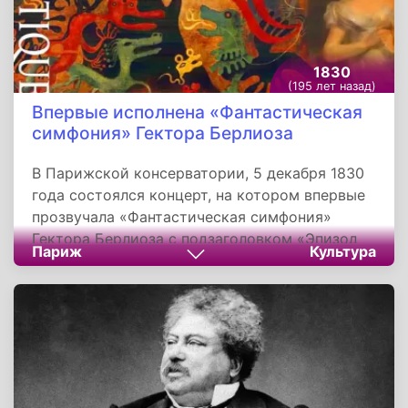
1830
(195 лет назад)
Впервые исполнена «Фантастическая
симфония» Гектора Берлиоза
В Парижской консерватории, 5 декабря 1830
года состоялся концерт, на котором впервые
прозвучала «Фантастическая симфония»
Гектора Берлиоза с подзаголовком «Эпизод
Париж
Культура
из жизни артиста». После премьеры 27-
летний композитор написал в письме своему
другу Феррану: «У меня был зверский успех».
«Фантастическая симфония» Берлиоза -
шедевр мировой музыкальной культуры. Это
произведение открыло новую эру
программного романтического симфонизма.