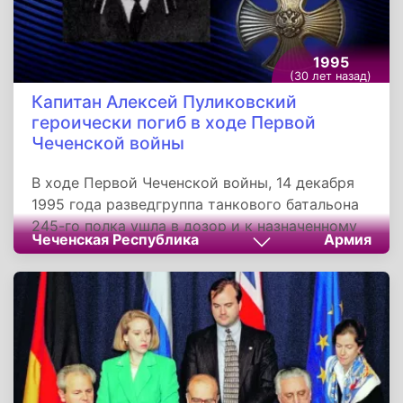
происшествие часто называют латской
трагедией. Погибшие захоронены в Гудауте.
1995
(30 лет назад)
Капитан Алексей Пуликовский
героически погиб в ходе Первой
Чеченской войны
В ходе Первой Чеченской войны, 14 декабря
1995 года разведгруппа танкового батальона
245-го полка ушла в дозор и к назначенному
Чеченская Республика
Армия
времени не вернулась. Командование приняло
решение провести поисковую операцию,
возглавил которую заместитель командира
полка Алексей Пуликовский. Выдвинувшись в
заданный квадрат поисковый отряд попал в
засаду, организованную чеченскими
боевиками. Несмотря на неожиданность
нападения Алексей грамотно и оперативно