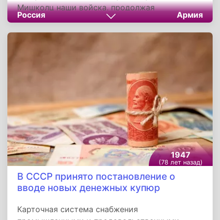
Мишколц наши войска, продолжая
Россия
Армия
наступление, овладели городом и узловой
железнодорожной станцией Серен, а также с
боями заняли населенные пункты Бодрог-
Керестур, Мад, Онд, Монок, Чобад, Расоны,
Солнок, Фельше-Вадао, Сакани, Галвач,
Сендрьо-Лад, Боршод, Еделень, Ходай, Часта,
Диснош-Хорват, Су-Ха-Калло, Шайо-Каза и
железнодорожные станции Бодрог-Керестур,
Мад, Вадна.
1947
(78 лет назад)
В СССР принято постановление о
вводе новых денежных купюр
Карточная система снабжения