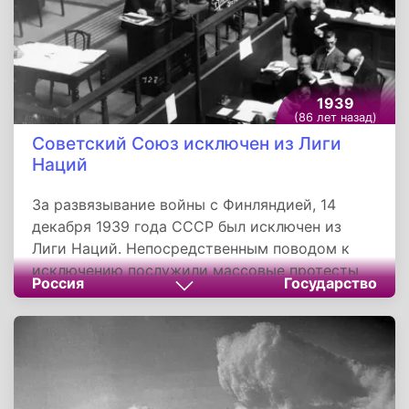
1939
(86 лет назад)
Советский Союз исключен из Лиги
Наций
За развязывание войны с Финляндией, 14
декабря 1939 года СССР был исключен из
Лиги Наций. Непосредственным поводом к
исключению послужили массовые протесты
Россия
Государство
международной общественности по поводу
систематических бомбардировок советской
авиацией гражданских объектов, в том числе
с применением зажигательных бомб.