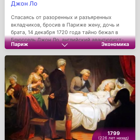
Джон Ло
Спасаясь от разоренных и разъяренных
вкладчиков, бросив в Париже жену, дочь и
брата, 14 декабря 1720 года тайно бежал в
Брюссель Джон Ло, английский авантюрист-
Париж
Экономика
экономист, сумевший поставить под свой
контроль все финансы Франции. До этого
шотландский эмигрант покинул родину под
страхом суда за убийство на дуэли.
1799
(226 лет назад)