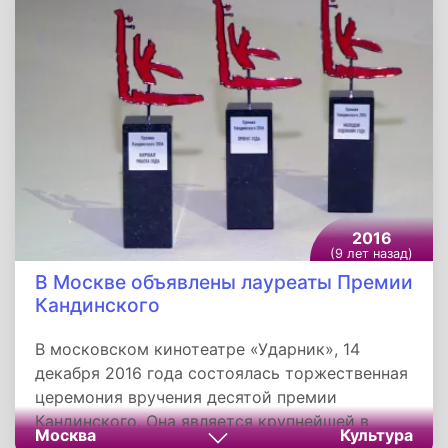
самостоятельных персонажей. Именно такой
памятник установлен 14 декабря 2012 года
великому комбинатору в Краснодаре.
2016
(9 лет назад)
В Москве объявлены лауреаты Премии
Кандинского
В московском кинотеатре «Ударник», 14
декабря 2016 года состоялась торжественная
церемония вручения десятой премии
Кандинского. Она является крупнейшей в
Москва
Культура
России негосударственной наградой в