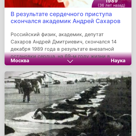
1989
(36 лет назад)
В результате сердечного приступа
скончался академик Андрей Сахаров
Российский физик, академик, депутат
Сахаров Андрей Дмитриевич, скончался 14
декабря 1989 года в результате внезапной
остановки сердца, на 69-м году жизни в
Москва
Наука
своей квартире на улице Чкалова в Москве,
после публичного чтения проекта
Конституции на Съезде народных депутатов.
Простится с академиком на Востряковское
кладбище пришли тысячи человек. В
церемонии прощания приняли участие и
лидеры государства, включая Михаила
Сергеевича Горбачева. Сахаров является
одним из создателей первой отечественной
водородной бомбы, а также автором проекта