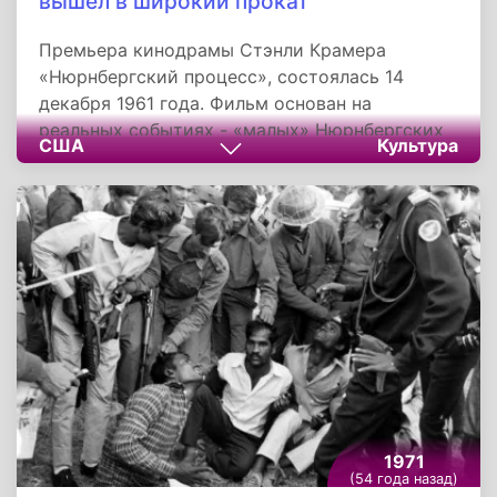
вышел в широкий прокат
Премьера кинодрамы Стэнли Крамера
«Нюрнбергский процесс», состоялась 14
декабря 1961 года. Фильм основан на
реальных событиях - «малых» Нюрнбергских
США
Культура
процессах. Главные роли исполнили Спенсер
Трейси, Ричард Уидмарк, Марлен Дитрих и
Максимилиан Шелл. Картина часто
называется вершиной режиссерского
мастерства Крамера и центральной точкой
карьеры.
1971
(54 года назад)