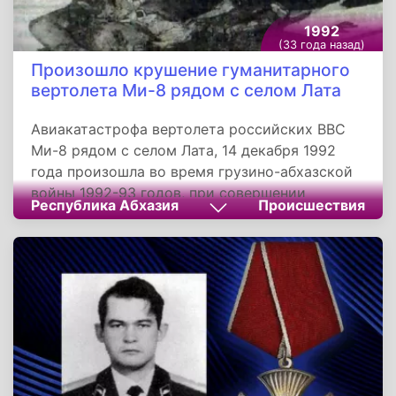
конституции Союза Советских Республик
Европы и Азии.
1992
(33 года назад)
Произошло крушение гуманитарного
вертолета Ми-8 рядом с селом Лата
Авиакатастрофа вертолета российских ВВС
Ми-8 рядом с селом Лата, 14 декабря 1992
года произошла во время грузино-абхазской
войны 1992-93 годов, при совершении
Республика Абхазия
Происшествия
гуманитарного рейса из осажденного
абхазского города Ткварчели в Гудауту.
Вертолет был сбит грузинскими военными,
выстрелившими ракетой из ПЗРК «Стрела-2».
Погибли все находящиеся в вертолёте: по
сообщениям разных СМИ от 81 до 87 человек,
многие из которых были эвакуировавшимися
из осаждённого города женщинами, из
которых 8 были беременны, и 35 детьми. Это