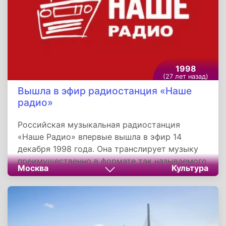
положило конец гражданской войне в
Республике Босния и Герцеговина.
1998
(27 лет назад)
Вышла в эфир радиостанция «Наше
радио»
Российская музыкальная радиостанция
«Наше Радио» впервые вышла в эфир 14
декабря 1998 года. Она транслирует музыку
преимущественно в формате так называемого
Москва
Культура
постсоветского русского рока. Входит в
состав «Мультимедиа-холдинга» вместе с
такими станциями, как «Радио Jazz»,«Rock
FM» и интернет-радиостанцией «Радио Ultra».