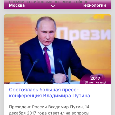
премии за цифровые решения в сфере
Москва
Технологии
повышения эффективности деятельности.
Конкурентоспособных российских технологий
электронного управления уже много, в числе
отмеченных - «Uber для грузовиков» GroozGo,
система управления финансами «Альфа-
Директ» и управления проектами Rubius.
2017
(8 лет назад)
Состоялась большая пресс-
конференция Владимира Путина
Президент России Владимир Путин, 14
декабря 2017 года ответил на вопросы