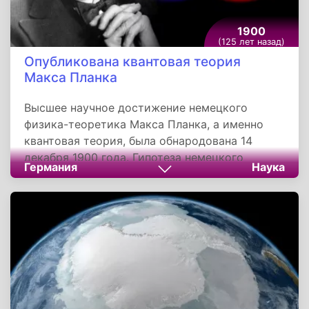
1900
(125 лет назад)
Опубликована квантовая теория
Макса Планка
Высшее научное достижение немецкого
физика-теоретика Макса Планка, а именно
квантовая теория, была обнародована 14
декабря 1900 года. Гипотеза немецкого
Германия
Наука
ученого, глубокий смысл которой вскрылся
лишь много позже, ознаменовала рождение
квантовой физики.