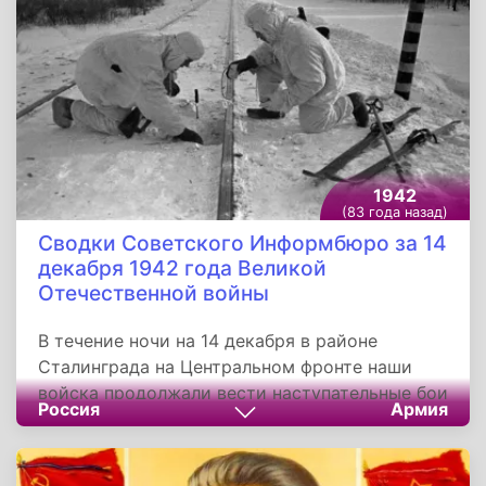
1942
(83 года назад)
Сводки Советского Информбюро за 14
декабря 1942 года Великой
Отечественной войны
В течение ночи на 14 декабря в районе
Сталинграда на Центральном фронте наши
войска продолжали вести наступательные бои
Россия
Армия
на прежних направлениях. В Заводском
районе Сталинграда наши подразделения
разрушали дзоты и блиндажи противника. На