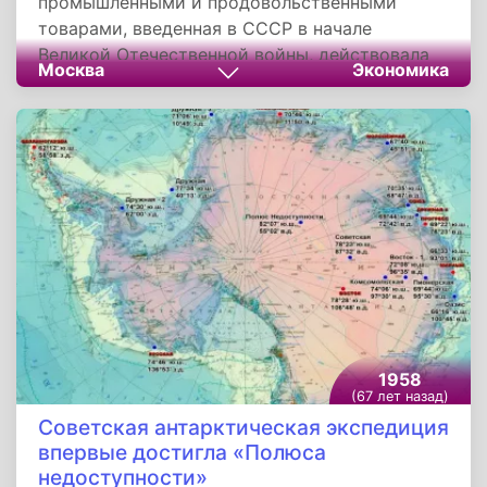
промышленными и продовольственными
товарами, введенная в СССР в начале
Великой Отечественной войны, действовала
Москва
Экономика
более шести лет. Постановление Совета
Министров СССР и ЦК ВКП(б) «О проведении
денежной реформы и отмене карточек на
продовольственные и промышленные товары»
вышло 14 декабря 1947 года.
1958
(67 лет назад)
Советская антарктическая экспедиция
впервые достигла «Полюса
недоступности»