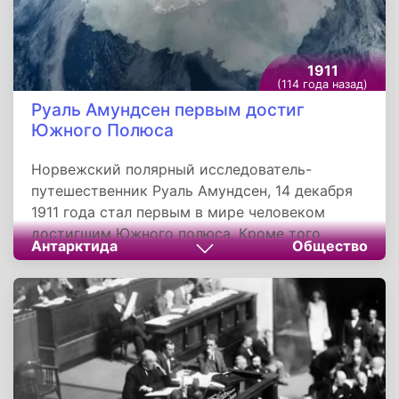
1911
(114 года назад)
Руаль Амундсен первым достиг
Южного Полюса
Норвежский полярный исследователь-
путешественник Руаль Амундсен, 14 декабря
1911 года стал первым в мире человеком
достигшим Южного полюса. Кроме того,
Антарктида
Общество
воздушная трансарктическая экспедиция под
руководством Амундсена является первой из
заявивших о достижении Северного полюса,
чей результат никем не ставится под
сомнение.