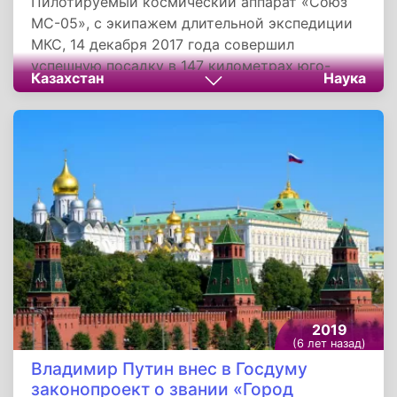
Пилотируемый космический аппарат «Союз
МС-05», с экипажем длительной экспедиции
МКС, 14 декабря 2017 года совершил
успешную посадку в 147 километрах юго-
Казахстан
Наука
восточнее города Жезказган Карагандинской
области Казахстана. С орбиты на Землю
вернулись космонавт Роскосмоса Сергей
Рязанский, астронавты НАСА Рэндольф
Брезник и Европейского космического
агентства итальянец Паоло Несполи.
2019
(6 лет назад)
Владимир Путин внес в Госдуму
законопроект о звании «Город