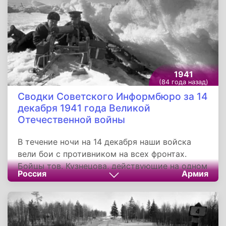
1941
(84 года назад)
Сводки Советского Информбюро за 14
декабря 1941 года Великой
Отечественной войны
В течение ночи на 14 декабря наши войска
вели бои с противником на всех фронтах.
Бойцы тов. Кузнецова, действующие на одном
Россия
Армия
из участков Западного фронта, за день боёв
захватили 24 немецких танка, 9 бронемашин,
16 орудий, 7 миномётов, 186 автомашин, 54
мотоцикла и много боеприпасов.