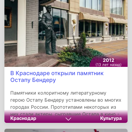
Клермон-Ферран к городу Безье.
2012
(13 лет назад)
В Краснодаре открыли памятник
Остапу Бендеру
Памятники колоритному литературному
герою Остапу Бендеру установлены во многих
городах России. Прототипами некоторых из
них стали актеры, сыгравшие Остапа в кино -
Краснодар
Культура
Сергей Юрский, Андрей Миронов и Арчил
Гомиашвили. Но некоторые изображают