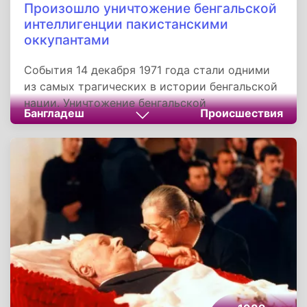
Произошло уничтожение бенгальской
интеллигенции пакистанскими
оккупантами
События 14 декабря 1971 года стали одними
из самых трагических в истории бенгальской
нации. Уничтожение бенгальской
Бангладеш
Происшествия
интеллигенции для подавления на корню
возможности восстания и сопротивления
пакистанской оккупации проводилось в
течение всей Освободительной войны 1971
года. Но два дня этой войны, 25 марта и 14
декабря, отличились особенно большим
количеством казней. Например, 14 декабря
1971 года были замучены, а затем казнены
более 200 представителей бенгальской
интеллигенции, включая профессоров,
докторов, художников, инженеров и
писателей.