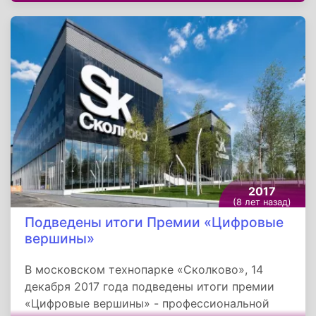
области современного искусства. Премия
была учреждена коллекционером и главой
Международного культурного фонда BREUS
Foundation Шалвой Бреусом.
2017
(8 лет назад)
Подведены итоги Премии «Цифровые
вершины»
В московском технопарке «Сколково», 14
декабря 2017 года подведены итоги премии
«Цифровые вершины» - профессиональной