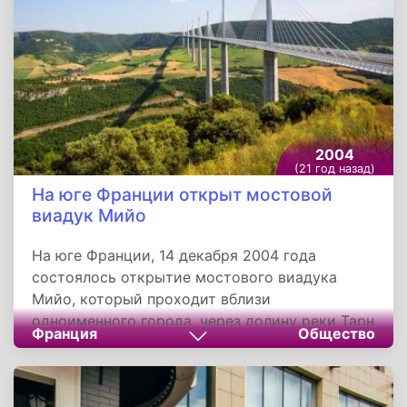
2004
(21 год назад)
На юге Франции открыт мостовой
виадук Мийо
На юге Франции, 14 декабря 2004 года
состоялось открытие мостового виадука
Мийо, который проходит вблизи
одноименного города, через долину реки Тарн
Франция
Общество
в департаменте Аверон. Он стал последним
звеном трассы А75, обеспечивающей
высокоскоростное движение из Парижа через