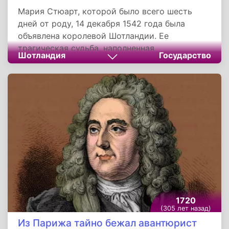
Мария Стюарт, которой было всего шесть
дней от роду, 14 декабря 1542 года была
объявлена королевой Шотландии. Ее
трагическая судьба, наполненная
Шотландия
Государство
«литературными» по драматизму поворотами
и событиями, привлекала писателей
романтической и последующих эпох.
1720
(305 лет назад)
Из Парижа тайно бежал авантюрист