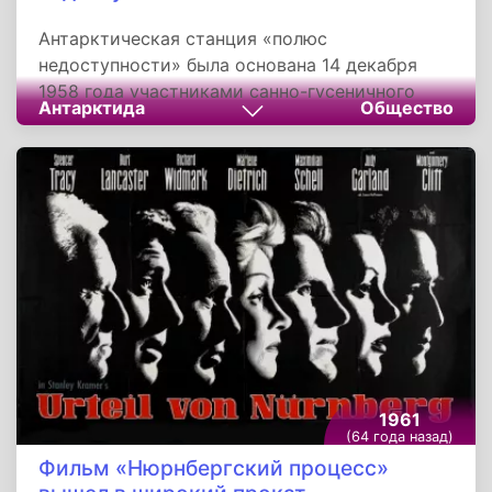
Антарктическая станция «полюс
недоступности» была основана 14 декабря
1958 года участниками санно-гусеничного
Антарктида
Общество
похода третьей Советской антарктической
экспедиции во главе с Евгением Толстиковым.
Во время торжественной церемонии
открытия станции на ее крыше полярниками
был установлен бюст Ленина, а на радиомачте
водружен флаг СССР.
1961
(64 года назад)
Фильм «Нюрнбергский процесс»