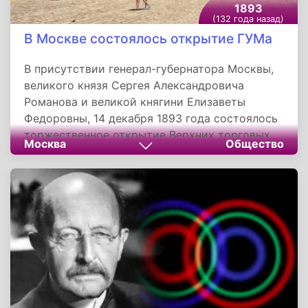
1893
(132 года назад)
В Москве состоялось открытие ГУМа
В присутствии генерал-губернатора Москвы,
великого князя Сергея Александровича
Романова и великой княгини Елизаветы
Федоровны, 14 декабря 1893 года состоялось
торжественное открытие Верхних торговых
Москва
Общество
рядов. Комплекс зданий, со временем
получивший название Государственный
универсальный магазин - ГУМ был построен
по проекту архитектора Александра
Померанцева.