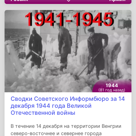
городом Черкассы, важным узлом обороны
немцев на правом берегу Днепра. Западнее
Кременчуга наши войска продолжали
наступление и овладели пунктами
Шабельники, Боровица, Погорельцы, Мордва,
Росошенцы.
1944
(81 год назад)
Сводки Советского Информбюро за 14
декабря 1944 года Великой
Отечественной войны
В течение 14 декабря на территории Венгрии
северо-восточнее и севернее города