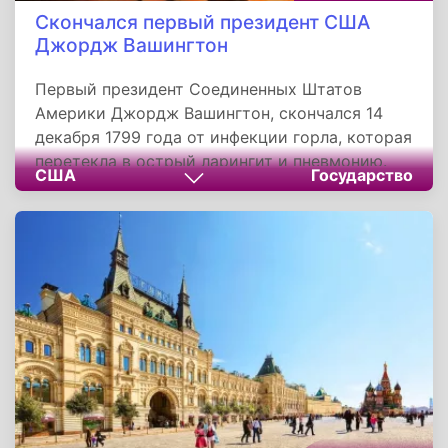
Скончался первый президент США
Джордж Вашингтон
Первый президент Соединенных Штатов
Америки Джордж Вашингтон, скончался 14
декабря 1799 года от инфекции горла, которая
перетекла в острый ларингит и пневмонию.
США
Государство
Завершив политическую карьеру он
поселился вместе со своей семьей в
поместье в Маунт-Верноне. Занимался
сельским хозяйством, выстроил ликеро-
водочный завод. Осматривая владения
верхом на лошади он попал под дождь со
снегом. Вернувшись домой весь мокрый,
сразу сел ужинать, не меняя одежду на сухую.
Наутро у Вашингтона начался сильнейший
насморк и лихорадка.