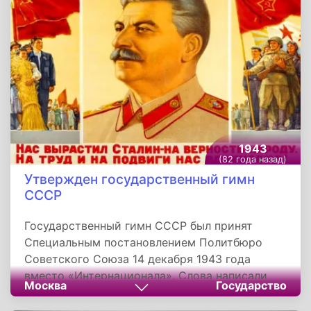
южной окраине города действиями
штурмовых групп и огнем артиллерии
уничтожено до 150 немецких солдат и
офицеров, три орудия, 4 миномета и 7
пулеметных точек противника.
1943
(82 года назад)
Утвержден государственный гимн
СССР
Государственный гимн СССР был принят
Специальным постановлением Политбюро
Советского Союза 14 декабря 1943 года
вместо «Интернационала». Слова написали
Москва
Государство
Сергей Михалков и Эль-Регистан, музыку -
Александр Александров. В измененном виде