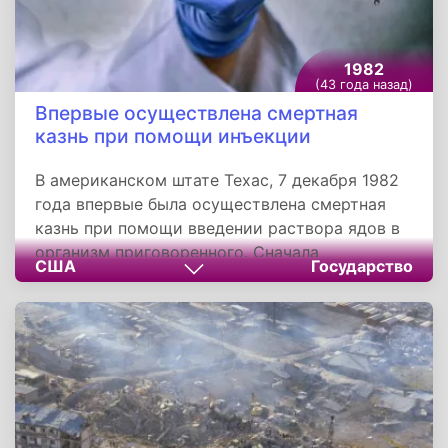
1982
(43 года назад)
Впервые осуществлена смертная
казнь при помощи инъекции
В американском штате Техас, 7 декабря 1982
года впервые была осуществлена смертная
казнь при помощи введении раствора ядов в
организм приговоренного. Сначала
США
Государство
осужденному вводится препарат тиопентал
натрия. Затем через трубки подается павулон,
который парализует дыхательную
мускулатуру, и хлорид калия, приводящий к
остановке сердца. Смерть наступает в период
от 5 до 18 минут. Техас и Оклахома вскоре
приняли законы, разрешающие применение
такой комбинации. Вслед за ними смертная