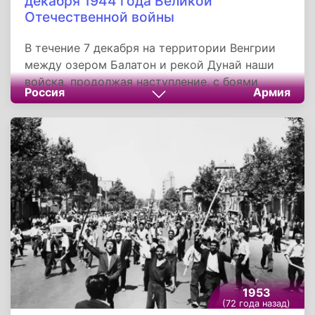
декабря 1944 года Великой
Отечественной войны
В течение 7 декабря на территории Венгрии
между озером Балатон и рекой Дунай наши
войска, продолжая наступление, с боями
Россия
Армия
заняли более 60 населённых пунктов, среди
которых крупные населённые пункты Адонь,
Перката, Хантош, Шарсентагота, Дег, Эньинг и
железнодорожные станции Адонь, Сильфа,
Энь-Инг.
1953
(72 года назад)