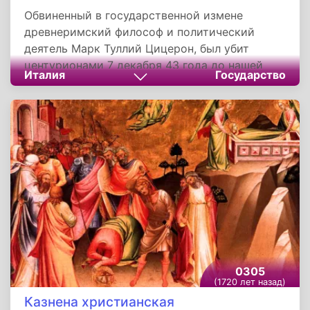
Обвиненный в государственной измене
древнеримский философ и политический
деятель Марк Туллий Цицерон, был убит
центурионами 7 декабря 43 года до нашей
Италия
Государство
эры недалеко от своей виллы в Формии.
Заметив догоняющих убийц, он приказал
несущим его рабам поставить паланкин на
землю, а потом, высунув голову из-за
занавеси, подставил шею под меч.
Отрубленные голову и руки философа
доставили в Рим и по приказу Марка Антония
поместили на ораторской трибуне форума.
Цицерон оставил после себя обширное
литературное наследие, существенная часть
которого сохранилась до наших дней.
0305
(1720 лет назад)
Казнена христианская