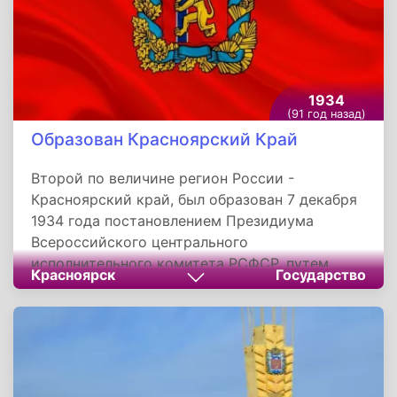
1934
(91 год назад)
Образован Красноярский Край
Второй по величине регион России -
Красноярский край, был образован 7 декабря
1934 года постановлением Президиума
Всероссийского центрального
исполнительного комитета РСФСР, путем
Красноярск
Государство
включения в него 52 районов из Западно-
Сибирского и Восточно-Сибирского краев. В
состав региона вошли 31 район, Хакасская
автономная область, Таймырский и
Эвенкийский национальные округа. Центром
стал город Красноярск. Край образован в