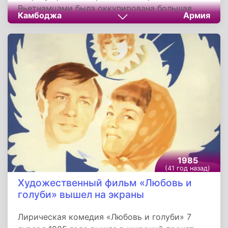
Вьетнамцами была оккупирована большая
Камбоджа
Армия
часть страны. Несмотря на это, большая часть
населения вздохнула с облегчением, так как,
событие положило конец репрессиям и
геноциду.
1985
(41 год назад)
Художественный фильм «Любовь и
голуби» вышел на экраны
Лирическая комедия «Любовь и голуби» 7