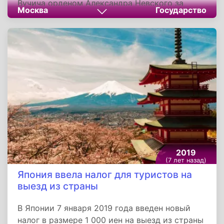
Вучича орденом Александра Невского за
Москва
Государство
большой вклад в развитие многостороннего
сотрудничества с Российской Федерацией.
2019
(7 лет назад)
Япония ввела налог для туристов на
выезд из страны
В Японии 7 января 2019 года введен новый
налог в размере 1 000 иен на выезд из страны