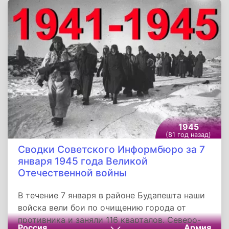
центрами Винницкой области Комсомольское,
Липовец, Оратов, районными центрами
Киевской области городом Ржищев, Ракитно.
1945
(81 год назад)
Сводки Советского Информбюро за 7
января 1945 года Великой
Отечественной войны
В течение 7 января в районе Будапешта наши
войска вели бои по очищению города от
противника и заняли 116 кварталов. Северо-
Россия
Армия