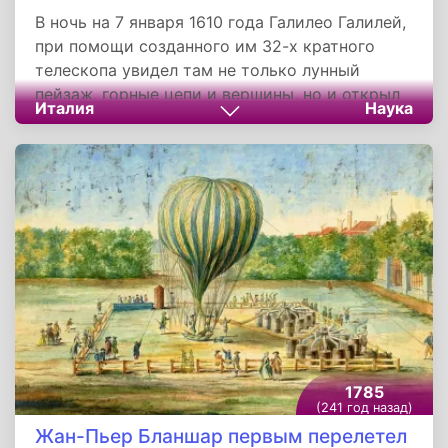
В ночь на 7 января 1610 года Галилео Галилей,
при помощи созданного им 32-х кратного
телескопа увидел там не только лунный
пейзаж, горные цепи и вершины, но и открыл
Италия
Наука
четыре наиболее крупных спутника Юпитера,
которые сейчас носят название «галилеевых».
Свое открытие он описал в сочинении
«Звездный вестник», благодаря которому
Галилей вскоре стал самым знаменитым
ученым Европы.
1785
(241 год назад)
Жан-Пьер Бланшар первым перелетел