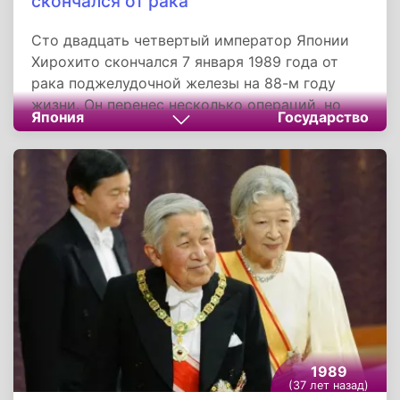
скончался от рака
Сто двадцать четвертый император Японии
Хирохито скончался 7 января 1989 года от
рака поджелудочной железы на 88-м году
жизни. Он перенес несколько операций, но
Япония
Государство
здоровье все больше ухудшалось, у него
открылось внутреннее кровотечение.
Похоронен Хирохито 24 февраля 1989 года в
мавзолее Токио. Погребению предшествовали
многочисленные церемонии прощания. Со
смертью Хирохито закончился самый
продолжительный период японской истории -
Сева. На японский престол взошел его
старший сын Акихито, ставший императором
Хэйсэй, что официально толкуется как
Достигающий мира внутри страны и за ее
пределами.
1989
(37 лет назад)