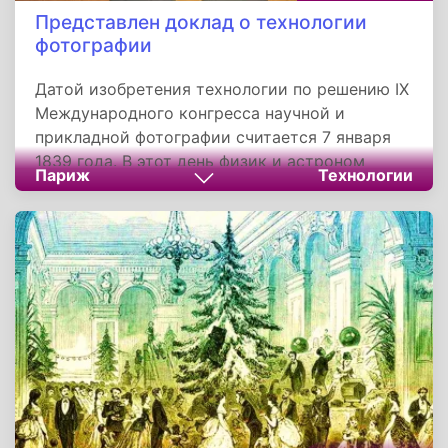
Представлен доклад о технологии
фотографии
Датой изобретения технологии по решению IX
Международного конгресса научной и
прикладной фотографии считается 7 января
1839 года. В этот день физик и астроном
Париж
Технологии
Франсуа Араго сделал доклад о методе
дагеротипии на заседании Французской
академии наук.