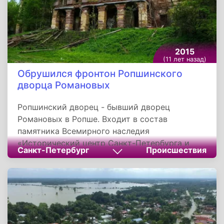
2015
(11 лет назад)
Обрушился фронтон Ропшинского
дворца Романовых
Ропшинский дворец - бывший дворец
Романовых в Ропше. Входит в состав
памятника Всемирного наследия
«Исторический центр Санкт-Петербурга и
Санкт-Петербург
Происшествия
связанные с ним комплексы памятников».
Пребывает в разрушенном состоянии.
Фронтон дворца обрушился 7 января 2015
года. Портик с колоннами упал на каменную
лестницу - единственную аутентичную,
сохранившуюся в хорошем состоянии часть