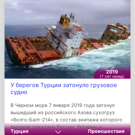
посвященной известному американскому
политику Дику Чейни. Лучшим драматическим
фильмом признана «Богемская рапсодия», а
лучшей комедией или мюзиклом - «Зеленая
книга». Премию в номинации «Лучший
драматический сериал» получили
«Американцы».
2019
(7 лет назад)
У берегов Турции затонуло грузовое
судно
В Черном море 7 января 2019 года затонул
вышедший из российского Азова сухогруз
«Волго-Балт-214», в состав экипажа которого
входили граждане России, Украины и
Турция
Происшествия
Азербайджана. По данным турецких СМИ,