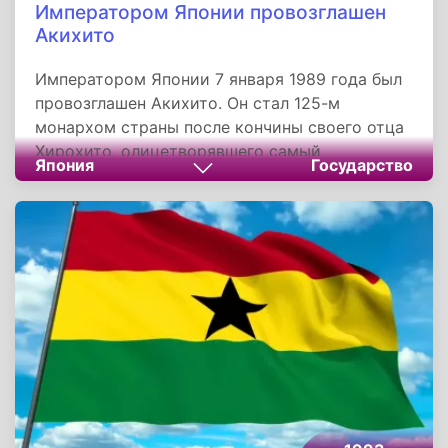
Императором Японии провозглашен
Акихито
Императором Японии 7 января 1989 года был
провозглашен Акихито. Он стал 125-м
монархом страны после кончины своего отца
Хирохито, олицетворявшего самый
Япония
Государство
продолжительный период японской истории,
Сева. Акихито стал императором Японии и
символом государства и единства народа, его
статус определяется волей народа, которому
принадлежит суверенная власть.