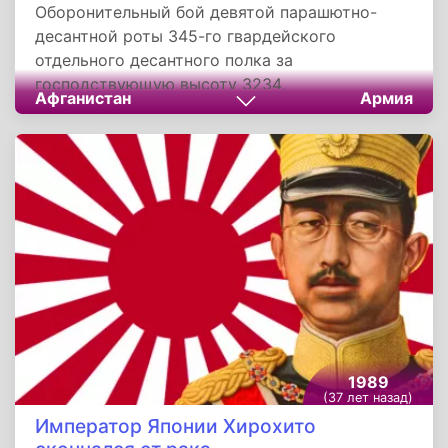
Оборонительный бой девятой парашютно-
десантной роты 345-го гвардейского
отдельного десантного полка за
господствующую высоту 3234,
Афганистан
Армия
расположенную над дорогой в город Хост, в
зоне афгано-пакистанской границы во время
Афганской войны, произошел 7 января 1988
года. Моджахеды предприняли атаку на
высоту с целью сбить сторожевое охранение
и открыть себе доступ к дороге Гардез-Хост.
1989
(37 лет назад)
Император Японии Хирохито