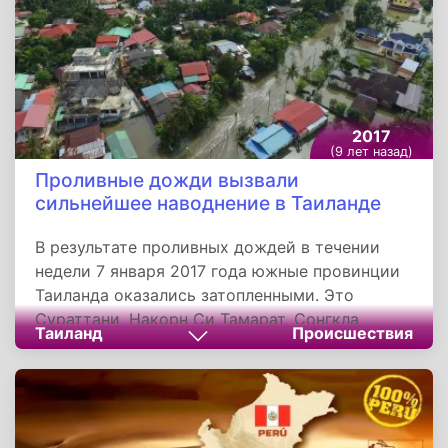
ансамбля.
2017
(9 лет назад)
Проливные дожди вызвали
сильнейшее наводнение в Таиланде
В результате проливных дождей в течении
недели 7 января 2017 года южные провинции
Таиланда оказались затопленными. Это
Сураттани, Накорн Си Тамарат, Сонгкла,
Таиланд
Происшествия
Патталунг, Яла, Патани, и остров Самуи. В
городе Сураттани река Тапи вышла из берегов
и некоторые проспекты оказались под водой.