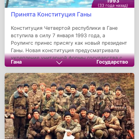
1993
(33 года назад)
Принята Конституция Ганы
Конституция Четвертой республики в Гане
вступила в силу 7 января 1993 года, а
Роулингс принес присягу как новый президент
Ганы. Новая конституция предусматривала
укрепление унитарной формы государства с
Гана
Государство
учетом децентрализации и местного
самоуправления, президентскую систему
правления в американском стиле, большую
свободу прессы и гарантии основных прав
человека.