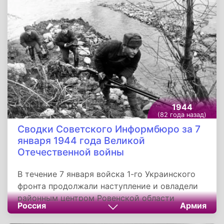
огневой бой и разведку противника.
1944
(82 года назад)
Сводки Советского Информбюро за 7
января 1944 года Великой
Отечественной войны
В течение 7 января войска 1-го Украинского
фронта продолжали наступление и овладели
районным центром Ровенской области
Россия
Армия
Клесов, районным центром Житомирской
области городом Янушполь, районными