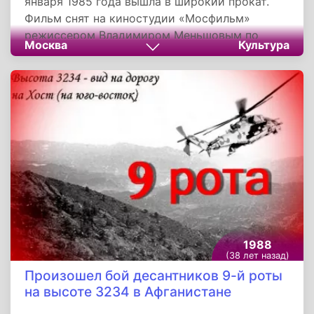
января 1985 года вышла в широкий прокат.
Фильм снят на киностудии «Мосфильм»
режиссером Владимиром Меньшовым по
Москва
Культура
сценарию, написанному театральным актером
Владимиром Гуркиным, основанным на его же
одноименной пьесе 1981 года.
1988
(38 лет назад)
Произошел бой десантников 9-й роты
на высоте 3234 в Афганистане