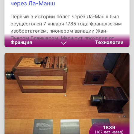
через Ла-Манш
Первый в истории полет через Ла-Манш был
осуществлен 7 января 1785 года французским
изобретателем, пионером авиации Жан-
Пьером Бланшаром. Маршрут проходил от
Франция
Технологии
Дуврского замка в Англии до коммуны Гин во
Франции. Весь перелет продолжался 2 часа
30 минут.
1839
(187 лет назад)