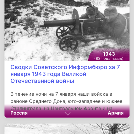
Савы Косановича и при поддержке
правительства 5 декабря 1952 года в столице
Югославии городе Белград был открыт музей
имени Николы Теслы. Он разместился в одном
из особняков на улице Пролетарских Бригад.
В июле 1957 года в музей из Америки
перевезли золотую урну с прахом сербского
гения.
1943
(83 года назад)
Сводки Советского Информбюро за 7
января 1943 года Великой
Отечественной войны
В течение ночи на 7 января наши войска в
районе Среднего Дона, юго-западнее и южнее
Сталинграда, на Центральном фронте и на
Россия
Армия
Северном Кавказе продолжали бои на
прежних направлениях. В районе Сталинграда
наши войска на отдельных участках вели