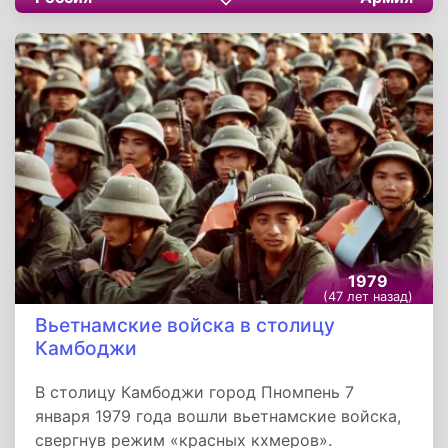
западнее и западнее Будапешта наши войска
отбивали атаки крупных сил пехоты и танков
противника, стремящегося, несмотря на
большие потери, прорваться к Будапешту.
После упорных боёв наши войска оставили
город Естергом.
1979
(47 лет назад)
Вьетнамские войска в столицу
Камбоджи
В столицу Камбоджи город Пномпень 7
января 1979 года вошли вьетнамские войска,
свергнув режим «красных кхмеров».