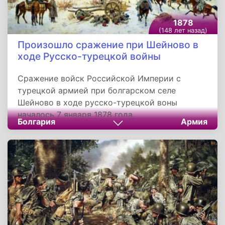
1878
(148 лет назад)
Произошло сражение при Шейново в
ходе Русско-турецкой войны
Сражение войск Российской Империи с
турецкой армией при болгарском селе
Шейново в ходе русско-турецкой воны
началось 7 января 1878 года.
Болгария
Армия
Базировавшемуся в районе Шипкинского
перевала 54-тысячному отряду генерала
Федора Радецкого, имевшем в своем
распоряжении 83 артиллерийских орудия,
противостояла турецкая армия Вессель-паши.
Османский отряд, численностью 35 000
человек и 108 орудий, блокировали выходы с
перевала. Русская армия была разделена на
три части, которые преодолели перевал с