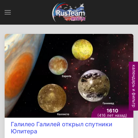
календарь и фильтр
1610
(416 лет назад)
Галилео Галилей открыл спутники
Юпитера