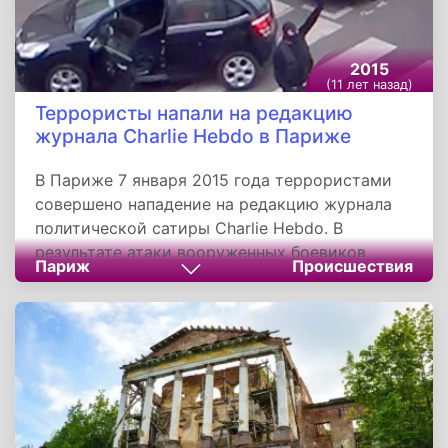
2015
(11 лет назад)
Террористы напали на редакцию
журнала Charlie Hebdo в Париже
В Париже 7 января 2015 года террористами
совершено нападение на редакцию журнала
политической сатиры Charlie Hebdo. В
результате атаки вооруженных боевиков
Париж
Происшествия
погибло 12 человек, ранения получили 11.
Главные подозреваемые в совершении
террористического акта братья Саид и
Шериф Куаши через два дня после теракта
были уничтожены силовиками в ходе
спецоперации.