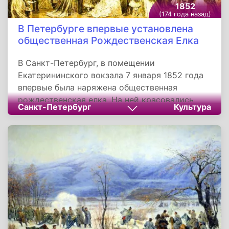
1852
(174 года назад)
В Петербурге впервые установлена
общественная Рождественская Елка
В Санкт-Петербург, в помещении
Екатерининского вокзала 7 января 1852 года
впервые была наряжена общественная
рождественская елка. На ней красовались
Санкт-Петербург
Культура
украшения, игрушки, сладости, фрукты, свечи.
Верхушку украшала звезда. Поначалу такое
украшение могли позволить себе только
богатые, зажиточные люди. Постепенно
традиция выросла в широкую народную, и
украшенные елки сопровождали
рождественские праздники и дома, и на
улице.