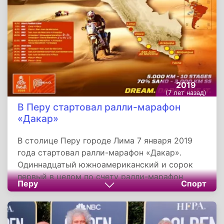
2019
(7 лет назад)
В Перу стартовал ралли-марафон
«Дакар»
В столице Перу городе Лима 7 января 2019
года стартовал ралли-марафон «Дакар».
Одиннадцатый южноамериканский и сорок
первый в целом по счету ралли-марафон
Перу
Спорт
прошел по территории одной страны. В
основной части маршрут гонки проложен по
пустынным районам, и дюнные участки