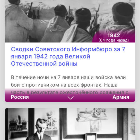
1942
(84 года назад)
Сводки Советского Информбюро за 7
января 1942 года Великой
Отечественной войны
В течение ночи на 7 января наши войска вели
бои с противником на всех фронтах. Наша
часть в результате ожесточённого сражения с
Россия
Армия
противником (Западный фронт) заняла
железнодорожную станцию и захватила более
200 вагонов, 3 паровоза, около 1.500
авиабомб, большое количество патронов и
истребила 500 солдат и офицеров
противника.