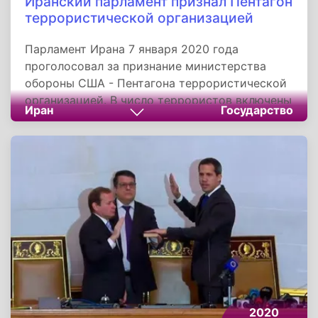
Иранский парламент признал Пентагон
террористической организацией
Парламент Ирана 7 января 2020 года
проголосовал за признание министерства
обороны США - Пентагона террористической
организацией. В число террористов включены
Иран
Государство
все члены американского военного ведомства
и связанные с ним учреждения и организации,
а также руководители, причастные к гибели
командующего силами специального
назначения «Аль-Кудс» Корпуса стражей
исламской революции Касема Сулеймани.
Законопроект поддержали 228 депутатов.
Всего в голосовании в Меджлисе приняли
участие 238 народных избранников. Проект
представляет собой поправку к принятому в
Иране в апреле 2019 года закону, в рамках
которого террористической организацией
2020