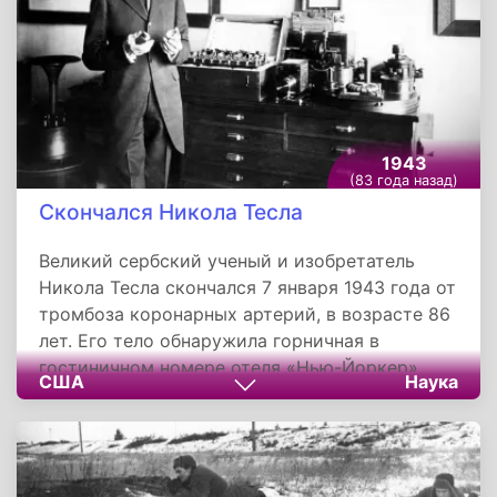
1943
(83 года назад)
Скончался Никола Тесла
Великий сербский ученый и изобретатель
Никола Тесла скончался 7 января 1943 года от
тромбоза коронарных артерий, в возрасте 86
лет. Его тело обнаружила горничная в
гостиничном номере отеля «Нью-Йоркер».
США
Наука
Ученого похоронили 12 января 1943 года на
Фэрнклиффском кладбище в Нью-Йорке.
Спустя 2,5 месяца тело эксгумировали и
предали огню. По ходатайству его племянника