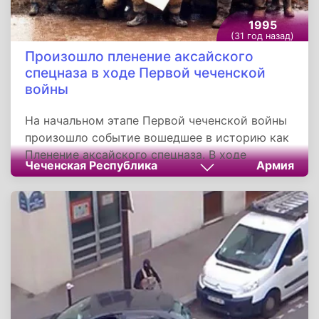
1995
(31 год назад)
Произошло пленение аксайского
спецназа в ходе Первой чеченской
войны
На начальном этапе Первой чеченской войны
произошло событие вошедшее в историю как
Пленение аксайского спецназа. В ходе
Чеченская Республика
Армия
инцидента 7 января 1995 года чеченские
боевики взяли в плен более 40
военнослужащих 22-й отдельной бригады
специального назначения. Российские
спецназовцы находившиеся на высоте, в
тумане окруженные со всех сторон
превосходящими силами противника приняли
решение о сдаче в плен, из за ряда
тактических ошибок командования.