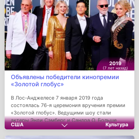
составили около 70% трассы. После старта
последовали десять этапов с перерывом на
день отдыха 12 января в Ариекипе. Общая
протяженность маршрута - 5 600 километров,
из них почти 3 000 километров - спортивные
спецучастки. Ралли-рейд финишировал в
Лиме 17 января.
2019
(7 лет назад)
Объявлены победители кинопремии
«Золотой глобус»
В Лос-Анджелесе 7 января 2019 года
состоялась 76-я церемония вручения премии
«Золотой глобус». Ведущими шоу стали
актеры Энди Сэмберг и Сандра О. Больше
США
Культура
всего номинаций - шесть - оказалось у
биографической драмы «Власть»,