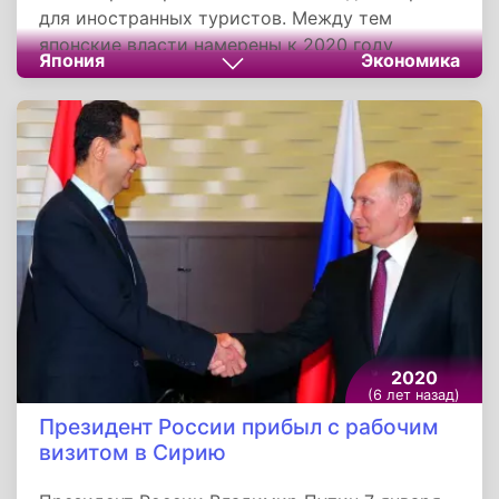
для иностранных туристов. Между тем
японские власти намерены к 2020 году
Япония
Экономика
увеличить туристический поток до 40
миллионов человек в год. Налог будет
включен в цену обратного билета на самолет
или судно наряду с другими сборами.
2020
(6 лет назад)
Президент России прибыл с рабочим
визитом в Сирию