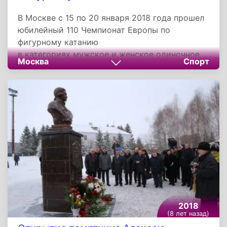
В Москве с 15 по 20 января 2018 года прошел
юбилейный 110 Чемпионат Европы по
фигурному катанию
в категориях мужское и женское одиночное
Москва
Спорт
катание, парное фигурное катание и танцы на
льду. Москва принимала чемпионат Европы по
фигурному катанию во второй раз в истории.
На чемпионате сборная России завоевала
девять медалей - два золота, четыре серебра
и три бронзы.
2018
(8 лет назад)