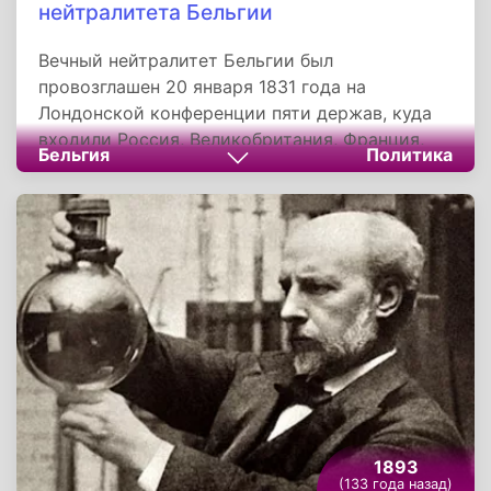
нейтралитета Бельгии
Вечный нейтралитет Бельгии был
провозглашен 20 января 1831 года на
Лондонской конференции пяти держав, куда
входили Россия, Великобритания, Франция,
Бельгия
Политика
Австрия и Пруссия. Благоприятные условия
для развития Бельгия получила в подарок от
своего географического положения. Все
торговые пути Европы пересекаются в портах
Бельгии. На быстрое развитие страны влиял
мягкий климат и выход к морю. По этим же
причинам не обошла Бельгию ни одна из войн
Европы.
1893
(133 года назад)