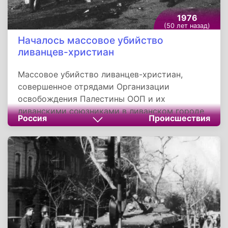
1976
(50 лет назад)
Началось массовое убийство
ливанцев-христиан
Массовое убийство ливанцев-христиан,
совершенное отрядами Организации
освобождения Палестины ООП и их
ливанскими союзниками в ливанском городе
Россия
Происшествия
Дамуре 20 января 1976 года во время штурма
этого города и после него, вошло в историю
как Резня в Дамуре.