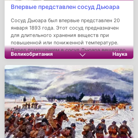
Впервые представлен сосуд Дьюара
Сосуд Дьюара был впервые представлен 20
января 1893 года. Этот сосуд предназначен
для длительного хранения веществ при
повышенной или пониженной температуре.
Перед помещением в сосуд Дьюара вещество
Великобритания
Наука
необходимо нагреть или охладить.
Постоянная температура поддерживается
пассивными методами, за счет хорошей
теплоизоляции и/или процессов в хранимом
веществе. В этом основное отличие сосуда
Дьюара от термостатов и криостатов.