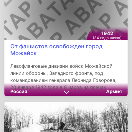
1942
(84 года назад)
От фашистов освобожден город
Можайск
Левофланговые дивизии войск Можайской
линии обороны, Западного фронта, под
командованием генерала Леонида Говорова,
20 января 1942 года в 8 часов на плечах
Россия
Армия
отходящего противника вошли в город
Можайск, последний опорный пункт в
Московской области. В Можайске советские
войска захватили много вражеской техники и
орудий. Узел сопротивления противника был
уничтожен. К 13 часам 30 минутам армия