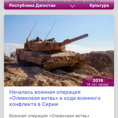
мемориала общей памяти и общей судьбы,
Республика Дагестан
Культура
возведенного на склоне одноименной горы
близ села Ашильта. В мероприятии принял
участие Муфтий Республики шейх Ахмад
Абдулаев. Он поздравил жителей республики с
открытием прекрасного сооружения, который
послужит историческим памятником и
напоминанием о временах Кавказской войны.
2018
(8 лет назад)
Началась военная операция
«Оливковая ветвь» в ходе военного
конфликта в Сирии
Военная операция «Оливковая ветвь»