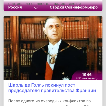
составляло сводки для радио, газет и
Россия
Сводки Совинформбюро
журналов о положении на фронтах, работе
тыла, о партизанском движении,
информируя...
1946
(80 лет назад)
Шарль де Голль покинул пост
председателя правительства Франции
После одного из очередных конфликтов по