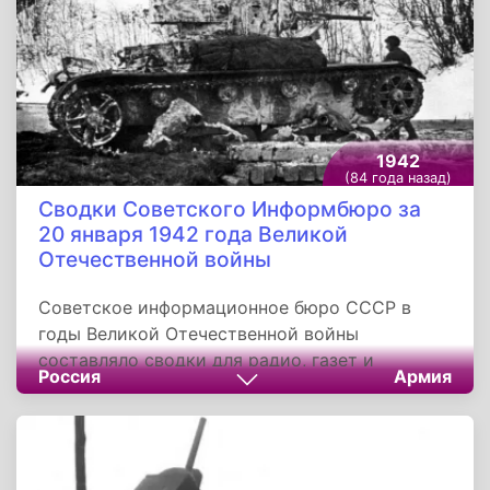
прошла город и вышла на западе, рубеж
Кукарино. Для дальнейшего разгрома после
взятия Можайска было организовано
преследование противника в направлении
Уварово.
1942
(84 года назад)
Сводки Советского Информбюро за
20 января 1942 года Великой
Отечественной войны
Советское информационное бюро СССР в
годы Великой Отечественной войны
составляло сводки для радио, газет и
Россия
Армия
журналов о положении на фронтах, работе
тыла, о партизанском движении,
информируя...