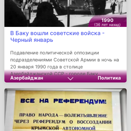
1990
(36 лет назад)
В Баку вошли советские войска -
Черный январь
Подавление политической оппозиции
подразделениями Советской Армии в ночь на
20 января 1990 года в столице
Азербайджанской ССР - городе Баку,
Азербайджан
Политика
известно как Черный январь. Акциям
протеста азербайджанской оппозиции
предшествовало насилие против армянского
населения Баку. Причиной ввода войск
послужило насилие в отношении армянского
населения, а также нарушения на
Азербайджано-Иранской границе.