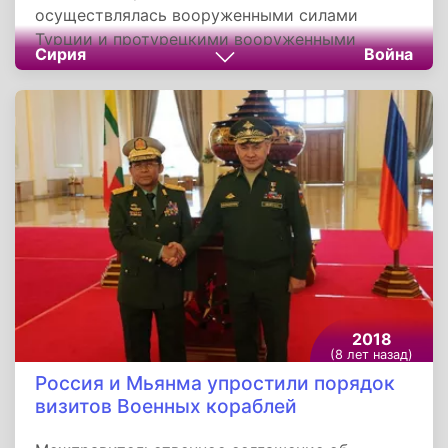
осуществлялась вооруженными силами
Турции и протурецкими вооруженными
Сирия
Война
формированиями сирийской оппозиции -
Свободная сирийская армия, на севере
Сирийской Арабской Республики.
Официальное объявление о начале операции
было сделано генштабом вооруженных сил
Турции 20 января 2018 года.
2018
(8 лет назад)
Россия и Мьянма упростили порядок
визитов Военных кораблей