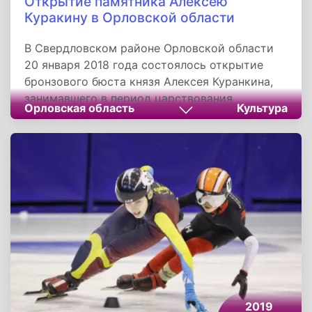
Открытие памятника Алексею
Куракину в Орловской области
В Свердловском районе Орловской области
20 января 2018 года состоялось открытие
бронзового бюста князя Алексея Куранкина,
занимавшего в период царствования
Орловская область
Культура
императоров Павла I и Александра I ряд
высших постов, в том числе - министра
внутренних дел. Церемония прошла в поселке
Куракинский, где располагался усадебный
комплекс, утраченный в годы Великой
Отечественной войны. Алексей Борисович
Куракин для своего времени был звездой
первой величины. На постах генерал-
прокурора, министра внутренних дел он
многое сделал для России.
2019