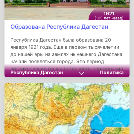
1921
(105 лет назад)
Образована Республика Дагестан
Республика Дагестан была образована 20
января 1921 года. Еще в первом тысячелетии
до нашей эры на землях нынешнего Дагестана
начали появляться города. Это период
возникновения государственного образования
Республика Дагестан
Политика
под названием Кавказская Албания. Шло
время и власть менялась. Сасаниды
господствовали в 3 веке нашей эры, их
сменили племена гуннов. Арабы, принесшие
ислам, захватили эти земли в 7 веке. Были и
турки-сельджуки, и монголы, и иранцы.