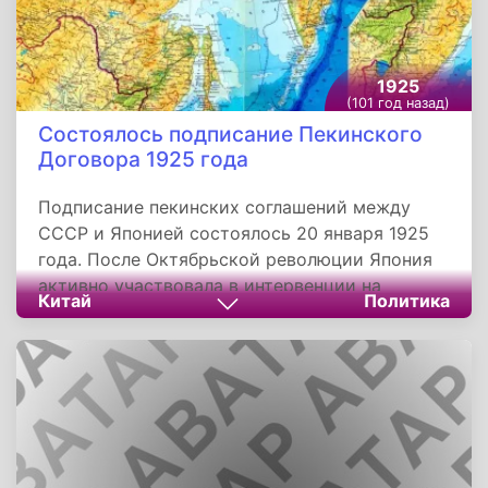
1925
(101 год назад)
Состоялось подписание Пекинского
Договора 1925 года
Подписание пекинских соглашений между
СССР и Японией состоялось 20 января 1925
года. После Октябрьской революции Япония
активно участвовала в интервенции на
Китай
Политика
Дальнем Востоке России. Попытки
советского правительства нормализовать
отношения с восточным соседом долгое
время оставались безуспешными.