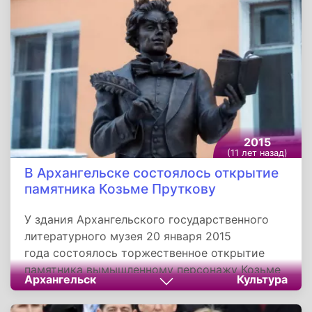
семиструнной гитарой, является кумиром XX
столетия и всенародно признанной
творческой личностью. Бюст В. С. Высоцкого
находится по улице Бабушкина, около
одноименного дома творчества в Краснодаре.
2015
(11 лет назад)
В Архангельске состоялось открытие
памятника Козьме Пруткову
У здания Архангельского государственного
литературного музея 20 января 2015
года состоялось торжественное открытие
памятника вымышленному персонажу Козьме
Архангельск
Культура
Пруткову. Его приурочили к объявленному
президентом национальному Году