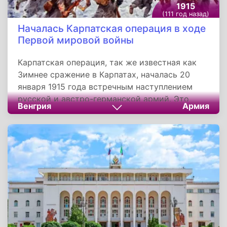
1915
(111 год назад)
Началась Карпатская операция в ходе
Первой мировой войны
Карпатская операция, так же известная как
Зимнее сражение в Карпатах, началась 20
января 1915 года встречным наступлением
русской и австро-германской армий. Это
Венгрия
Армия
было одно из крупнейших сражений Первой
мировой войны на восточном фронте.