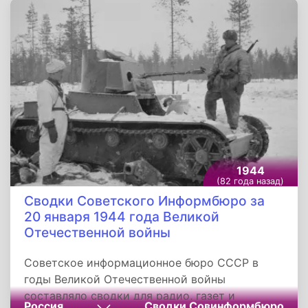
началась окончательное снятие блокады
Ленинграда, мощное контрнаступление по
всему Северо-Западному направлению. После
разгрома фашистов под Новгородом всем
стало окончательно ясно: к Москве враг не
пройдет.
1944
(82 года назад)
Сводки Советского Информбюро за
20 января 1944 года Великой
Отечественной войны
Советское информационное бюро СССР в
годы Великой Отечественной войны
составляло сводки для радио, газет и
Россия
Сводки Совинформбюро