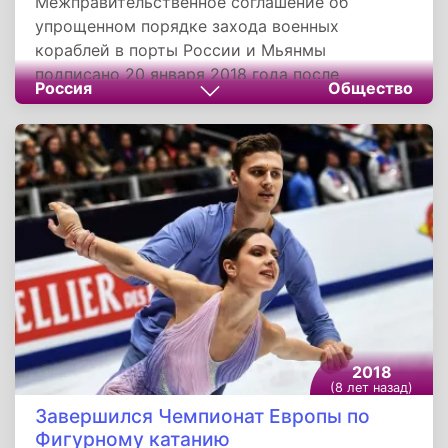
Межправительственное соглашение об
упрощенном порядке захода военных
кораблей в порты России и Мьянмы
подписано 20 января 2018 года после
Россия
Общество
переговоров министра обороны РФ генерала
армии Сергея Шойгу с главнокомандующим
Вооруженными силами Республики Союз
Мьянма старшим генералом Мин Аунг
Хлайном.
2018
(8 лет назад)
Завершился Чемпионат Европы по
Фигурному катанию