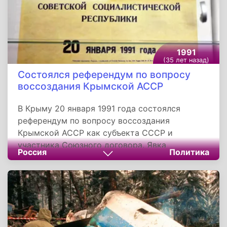
1991
(35 лет назад)
Состоялся референдум по вопросу
воссоздания Крымской АССР
В Крыму 20 января 1991 года состоялся
референдум по вопросу воссоздания
Крымской АССР как субъекта СССР и
участника Союзного договора. Явка
Россия
Политика
превысила 81%, за восстановление Крымской
АССР проголосовало 93%. Это
предопределило статус Крыма в составе
Украины, куда Республика тогда входила, а
сама дата была учреждена как День
Республики Крым, который в настоящее