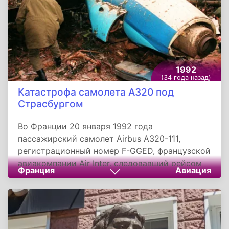
время является в Республике праздничным
днем.
1992
(34 года назад)
Катастрофа самолета A320 под
Страсбургом
Во Франции 20 января 1992 года
пассажирский самолет Airbus A320-111,
регистрационный номер F-GGED, французской
авиакомпании Air Inter, следовавший рейсом
Франция
Авиация
148 по маршруту Лион - Страсбург, врезался в
гору Сент-Одиль в 19,5 км от аэропорта
Страсбурга. Погибли 87 из 96 человек на
борту. По итогам расследования выяснилось,
что катастрофа произошла из-за ряда