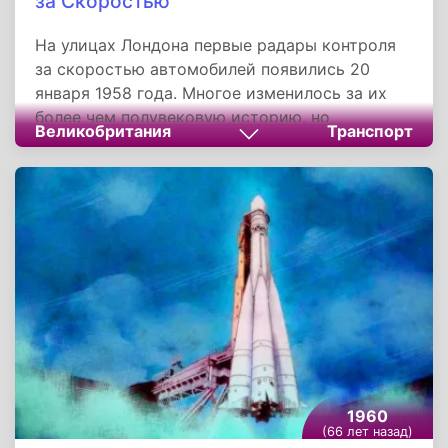
за Скоростью
На улицах Лондона первые радары контроля
за скоростью автомобилей появились 20
января 1958 года. Многое изменилось за их
более чем полувековую историю, но
Великобритания
Транспорт
бдительные помощники до сих пор на
вооружении у инспекторов дорожного
движения.
1960
(66 лет назад)