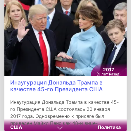
Литературы. Монумент стал первым
полноценным скульптурным изображением
поэта, которого многие считают реально
существовавшим человеком.
2017
(9 лет назад)
Инаугурация Дональда Трампа в
качестве 45-го Президента США
Инаугурация Дональда Трампа в качестве 45-
го Президента США состоялась 20 января
2017 года. Одновременно к присяге был
приведен Майкл Пенс как 48-й вице-
США
Политика
президент США. Дональд Трамп - первый в