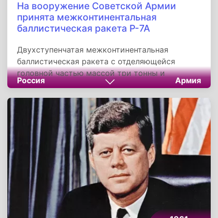
На вооружение Советской Армии
принята межконтинентальная
баллистическая ракета Р-7А
Двухступенчатая межконтинентальная
баллистическая ракета с отделяющейся
головной частью массой три тонны и
Россия
Армия
дальностью полета до 12 тысяч километров
Р-7А состояла на вооружении РВСН СССР с
20 января 1960 года. На базе Р-7А создано
целое семейство ракет-носителей среднего
класса, внесших большой вклад в освоение
космоса - на ракетах-носителях семейства
Р-7А были запущены в космос многие
искусственные спутники Земли.