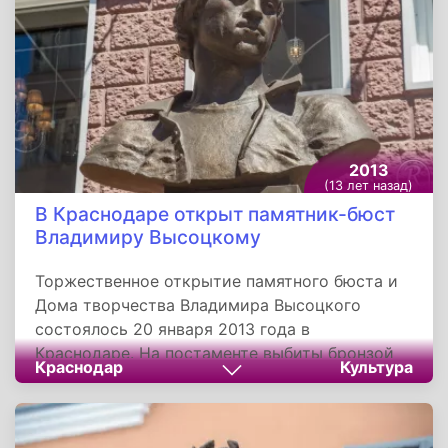
факторов, в том числе сложности бортовой
системы управления и неблагоприятных
погодных условий.
2013
(13 лет назад)
В Краснодаре открыт памятник-бюст
Владимиру Высоцкому
Торжественное открытие памятного бюста и
Дома творчества Владимира Высоцкого
состоялось 20 января 2013 года в
Краснодаре. На постаменте выбиты бронзой
Краснодар
Культура
четверостишья из известных песен
Высоцкого. Автор-исполнитель собственных
песен, в совершенстве владевший