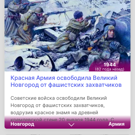
1944
(82 года назад)
Красная Армия освободила Великий
Новгород от фашистских захватчиков
Советские войска освободили Великий
Новгород от фашистских захватчиков,
водрузив красное знамя на древней
кремлевской стене 20 января 1944 года. С
Новгород
Армия
освобождения древнего русского города в
результате Новгородско-Лужской операции