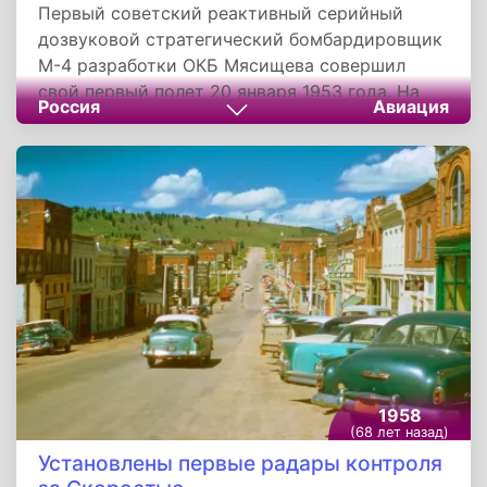
Первый советский реактивный серийный
дозвуковой стратегический бомбардировщик
М-4 разработки ОКБ Мясищева совершил
свой первый полет 20 января 1953 года. На
Россия
Авиация
базе проекта М-4 было создано несколько
опытных и серийных модификаций.
Последовательным развитием проекта М-4, в
направлении повышения летно-тактических
характеристик явились два серийных базовых
варианта: «3М» и «3МД».
1958
(68 лет назад)
Установлены первые радары контроля