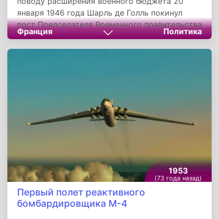
поводу расширения военного бюджета 20
января 1946 года Шарль де Голль покинул
пост Председателя Временного правительства
Франция
Политика
Французской республики и удаляется в
Коломбэ-ле-Дез-Эглиз, небольшое личное
поместье в Шампани.
1953
(73 года назад)
Первый полет реактивного
бомбардировщика М-4