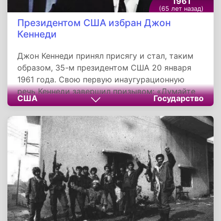
1961
(65 лет назад)
Президентом США избран Джон
Кеннеди
Джон Кеннеди принял присягу и стал, таким
образом, 35-м президентом США 20 января
1961 года. Свою первую инаугурационную
речь Кеннеди завершил призывом: «Думайте
США
Государство
не о том, что может дать вам страна, а о том,
что вы можете дать ей».