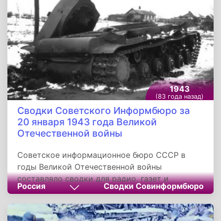
1943
(83 года назад)
Сводки Советского Информбюро за
20 января 1943 года Великой
Отечественной войны
Советское информационное бюро СССР в
годы Великой Отечественной войны
составляло сводки для радио, газет и
Россия
Сводки Совинформбюро
журналов о положении на фронтах, работе
тыла, о партизанском движении,
информируя...