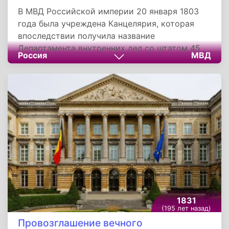
В МВД Российской империи 20 января 1803
года была учреждена Канцелярия, которая
впоследствии получила название
Департамента внутренних дел со штатом 45
Россия
МВД
человек. Она служила своеобразным штабом,
в котором готовились проекты
совершенствования деятельности и развития
структуры, уточнения функций не только
министерства внутренних дел, но и других
ведомств. Первым начальником канцелярии
был назначен Михаил Михайлович
Сперанский, ставший затем знаменитым
государственным деятелем.
1831
(195 лет назад)
Провозглашение вечного