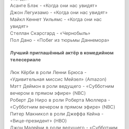
Асанте Блэк - «Когда они нас увидят»
Джон Легуизамо - «Когда они нас увидят»
Майкл Кеннет Уильямс - «Когда они нас
увидят»
Стеллан Скарсгард - «Чернобыль»
Пол Дано - «Побег из тюрьмы Даннемора»
Лучший приглашённый актёр в комедийном
телесериале
Люк Кёрби в роли Ленни Брюса -
«Удивительная миссис Мейзел» (Amazon)
Мэтт Деймон в роли ведущего - «Субботним
вечером в прямом эфире» (NBC)
Роберт Де Ниро в роли Роберта Мюллера -
«Субботним вечером в прямом эфире» (NBC)
Питер Макникол в роли Джеффа Кейна -
«Вице-президент» (HBO)
Джон Малейни в роли ведущего - «Субботним