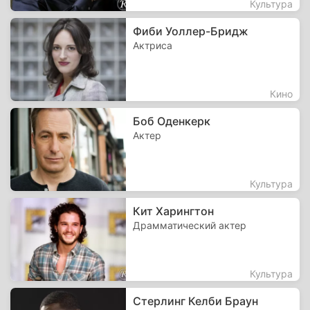
Культура
Фиби Уоллер-Бридж
Актриса
Кино
Боб Оденкерк
Актер
Культура
Кит Харингтон
Драмматический актер
Культура
Стерлинг Келби Браун