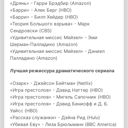
«Дрянь» - Гарри Брэдбир (Amazon)
«Барри» - Алек Берг (HBO)
«Барри» - Билл Хейдер (HBO)
«Теория Большого взрыва» - Марк
Сендровски (CBS)
«Удивительная миссис Мейзел» - Эми
Шерман-Палладино (Amazon)
«Удивительная миссис Мейзел» - Дэниел
Палладино (Amazon)
Лучшая режиссура драматического сериала
«Озарк» - Джейсон Бейтман (Netlix)
«Игра престолов» - Дэвид Наттер (HBO)
«Игра престолов» - Мигель Сапочник (HBO)
«Игра престолов» - Дэвид Бениофф и Д. Б.
Уайсс (HBO)
«Рассказ служанки» - Дэйна Рид (Hulu)
«Убивая Еву» - Лиза Брюльманн (BBC America)