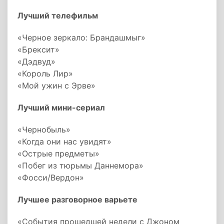
Лучший телефильм
«Черное зеркало: Брандашмыг»
«Брексит»
«Дэдвуд»
«Король Лир»
«Мой ужин с Эрве»
Лучший мини-сериал
«Чернобыль»
«Когда они нас увидят»
«Острые предметы»
«Побег из тюрьмы Даннемора»
«Фосси/Вердон»
Лучшее разговорное варьете
«События прошедшей недели с Джоном