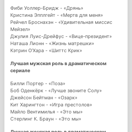
Фиби Уоллер-Бридж - «Дрянь»
Кристина Эпплгейт - «Мертв для меня»
Рейчел Броснахэн - «Удивительная миссис
Мейзел»
Джулия Луис-Дрейфус - «Вице-президент»
Наташа Лионн - «Жизнь матрешки»
Кэтрин О’Хара - «Шиттс Крик»
Лучшая мужская роль в драматическом
сериале
Билли Портер - «Поза»
Боб Оденкёрк - «Лучше звоните Солу»
Джейсон Бейтман - «Озарк»
Кит Харингтон - «Игра престолов»
Майло Вентимилья - «Это мы»
Стерлинг К. Браун - «Это мы»
Лучшая женская роль в драматическом