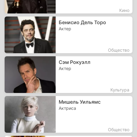
Кино
Бенисио Дель Торо
Актер
Общество
Сэм Рокуэлл
Актер
Культура
Мишель Уильямс
Актриса
Общество