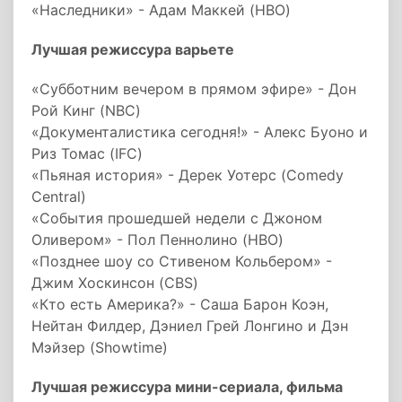
«Наследники» - Адам Маккей (HBO)
Лучшая режиссура варьете
«Субботним вечером в прямом эфире» - Дон
Рой Кинг (NBC)
«Документалистика сегодня!» - Алекс Буоно и
Риз Томас (IFC)
«Пьяная история» - Дерек Уотерс (Comedy
Central)
«События прошедшей недели с Джоном
Оливером» - Пол Пеннолино (HBO)
«Позднее шоу со Стивеном Кольбером» -
Джим Хоскинсон (CBS)
«Кто есть Америка?» - Саша Барон Коэн,
Нейтан Филдер, Дэниел Грей Лонгино и Дэн
Мэйзер (Showtime)
Лучшая режиссура мини-сериала, фильма