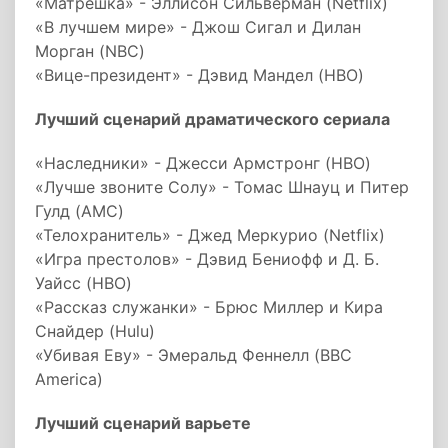
«Матрёшка» - Эллисон Сильверман (Netflix)
«В лучшем мире» - Джош Сигал и Дилан
Морган (NBC)
«Вице-президент» - Дэвид Мандел (HBO)
Лучший сценарий драматического сериала
«Наследники» - Джесси Армстронг (HBO)
«Лучше звоните Солу» - Томас Шнауц и Питер
Гулд (AMC)
«Телохранитель» - Джед Меркурио (Netflix)
«Игра престолов» - Дэвид Бениофф и Д. Б.
Уайсс (HBO)
«Рассказ служанки» - Брюс Миллер и Кира
Снайдер (Hulu)
«Убивая Еву» - Эмеральд Феннелл (BBC
America)
Лучший сценарий варьете