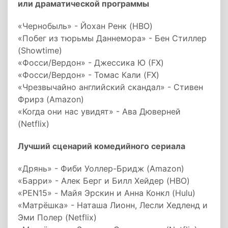
или драматической программы
«Чернобыль» - Йохан Ренк (HBO)
«Побег из тюрьмы Даннемора» - Бен Стиллер
(Showtime)
«Фосси/Вердон» - Джессика Ю (FX)
«Фосси/Вердон» - Томас Кали (FX)
«Чрезвычайно английский скандал» - Стивен
Фрирз (Amazon)
«Когда они нас увидят» - Ава Дюверней
(Netflix)
Лучший сценарий комедийного сериала
«Дрянь» - Фиби Уоллер-Бридж (Amazon)
«Барри» - Алек Берг и Билл Хейдер (HBO)
«PEN15» - Майя Эрскин и Анна Конкл (Hulu)
«Матрёшка» - Наташа Лионн, Лесли Хедленд и
Эми Полер (Netflix)