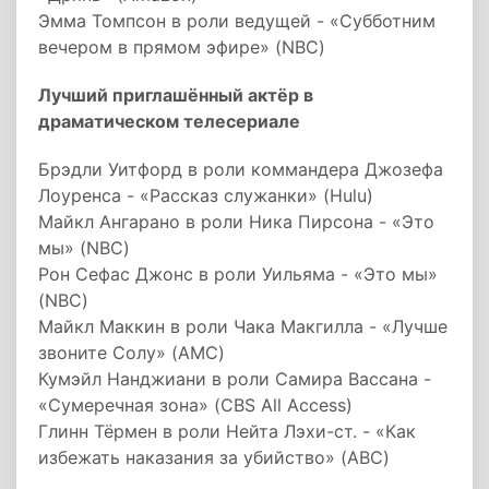
Эмма Томпсон в роли ведущей - «Субботним
вечером в прямом эфире» (NBC)
Лучший приглашённый актёр в
драматическом телесериале
Брэдли Уитфорд в роли коммандера Джозефа
Лоуренса - «Рассказ служанки» (Hulu)
Майкл Ангарано в роли Ника Пирсона - «Это
мы» (NBC)
Рон Сефас Джонс в роли Уильяма - «Это мы»
(NBC)
Майкл Маккин в роли Чака Макгилла - «Лучше
звоните Солу» (AMC)
Кумэйл Нанджиани в роли Самира Вассана -
«Сумеречная зона» (CBS All Access)
Глинн Тёрмен в роли Нейта Лэхи-ст. - «Как
избежать наказания за убийство» (ABC)