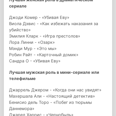
сериале
Джоди Комер - «Убивая Еву»
Виола Дэвис - «Как избежать наказания за
убийство»
Эмилия Кларк - «Игра престолов»
Лора Линни - «Озарк»
Мэнди Мур - «Это мы»
Робин Райт - «Карточный домик»
Сандра О - «Убивая Еву»
Лучшая мужская роль в мини-сериале или
телефильме
Джаррель Джером - «Когда они нас увидят»
Махершала Али - «Настоящий детектив»
Бенисио дель Торо - «Побег из тюрьмы
Даннемора»
Джаред Харрис - «Чернобыль»