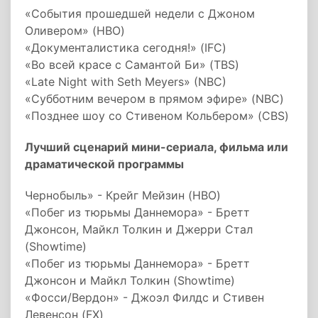
«События прошедшей недели с Джоном
Оливером» (HBO)
«Документалистика сегодня!» (IFC)
«Во всей красе с Самантой Би» (TBS)
«Late Night with Seth Meyers» (NBC)
«Субботним вечером в прямом эфире» (NBC)
«Позднее шоу со Стивеном Кольбером» (CBS)
Лучший сценарий мини-сериала, фильма или
драматической программы
Чернобыль» - Крейг Мейзин (HBO)
«Побег из тюрьмы Даннемора» - Бретт
Джонсон, Майкл Толкин и Джерри Стал
(Showtime)
«Побег из тюрьмы Даннемора» - Бретт
Джонсон и Майкл Толкин (Showtime)
«Фосси/Вердон» - Джоэл Филдс и Стивен
Левенсон (FX)