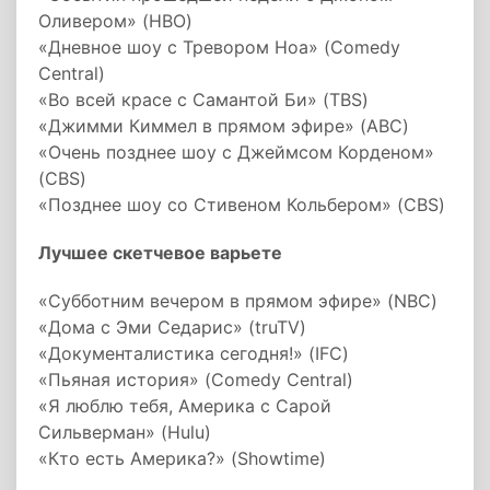
Оливером» (HBO)
«Дневное шоу с Тревором Ноа» (Comedy
Central)
«Во всей красе с Самантой Би» (TBS)
«Джимми Киммел в прямом эфире» (ABC)
«Очень позднее шоу с Джеймсом Корденом»
(CBS)
«Позднее шоу со Стивеном Кольбером» (CBS)
Лучшее скетчевое варьете
«Субботним вечером в прямом эфире» (NBC)
«Дома с Эми Седарис» (truTV)
«Документалистика сегодня!» (IFC)
«Пьяная история» (Comedy Central)
«Я люблю тебя, Америка с Сарой
Сильверман» (Hulu)
«Кто есть Америка?» (Showtime)