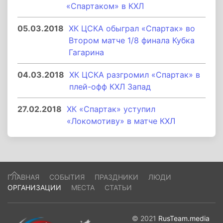
«Спартаком» в КХЛ
05.03.2018
ХК ЦСКА обыграл «Спартак» во
Втором матче 1/8 финала Кубка
Гагарина
04.03.2018
ХК ЦСКА разгромил «Спартак» в
плей-офф КХЛ Запад
27.02.2018
ХК «Спартак» уступил
«Локомотиву» в матче КХЛ
ГЛАВНАЯ
СОБЫТИЯ
ПРАЗДНИКИ
ЛЮДИ
ОРГАНИЗАЦИИ
МЕСТА
СТАТЬИ
© 2021
RusTeam.media