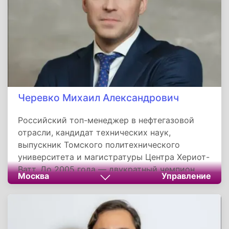
торжественной церемонии награждения
сотрудников предприятия высокими
ведомственными наградами. Продолжает
работу по развитию производства и
социальной инфраструктуры региона.
Черевко Михаил Александрович
Российский топ-менеджер в нефтегазовой
отрасли, кандидат технических наук,
выпускник Томского политехнического
университета и магистратуры Центра Хериот-
Ватт. До 2005 года — двукратный чемпион
Москва
Управление
мира по плаванию в ластах, мастер спорта
международного класса. С 2006 года
работает в структурах «Газпром нефти». В
2018–2024 годах возглавлял «Славнефть-