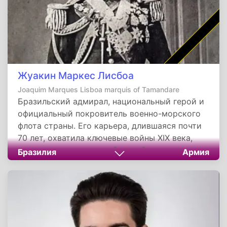
Жуакин Маркес Лисбоа
Joaquim Marques Lisboa marquis of Tamandare
Бразильский адмирал, национальный герой и
официальный покровитель военно-морского
флота страны. Его карьера, длившаяся почти
70 лет, охватила ключевые войны XIX века,
включая решающую победу в битве при
Бразилия
Армия
Риачуэло. В знак признания его заслуг день
его рождения, 13 декабря, отмечается в
Бразилии как День моряка. Его имя
увековечено в названиях городов, кораблей и
многочисленных памятниках по всей стране.