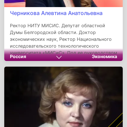
Черникова Алевтина Анатольевна
Ректор НИТУ МИСИС. Депутат областной
Думы Белгородской области. Доктор
экономических наук, Ректор Национального
исследовательского технологического
университета «МИСиС». Под ее руководством
Россия
Экономика
НИТУ «МИСиС» вошел в ведущие рейтинги
лучших вузов мира QS WUR и THE WUR...