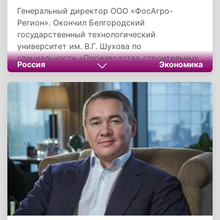
Генеральный директор ООО «ФосАгро-
Регион». Окончил Белгородский
государственный технологический
университет им. В.Г. Шухова по
специальности «Производство строительных
Россия
Экономика
материалов, изделий и конструкций». Карьеру
начал в ООО «ФосАгро-Белгород», где прошел
путь от инженера по охране труда до
генерального директора. Награжден званием
«Почетный работник агропромышленного
комплекса России».