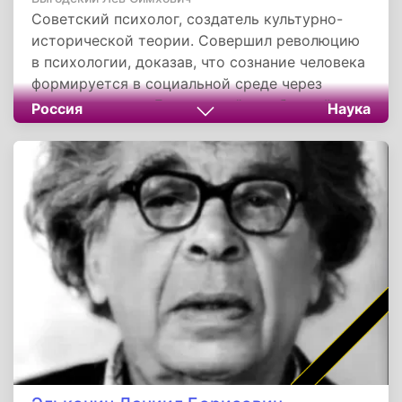
Советский психолог, создатель культурно-
исторической теории. Совершил революцию
в психологии, доказав, что сознание человека
формируется в социальной среде через
культуру и речь. Его идеи о "зоне ближайшего
Россия
Наука
развития" изменили мировую педагогику.
Несмотря на раннюю смерть и забвение, его
наследие стало основой современной
образовательной практики и психологии
развития.