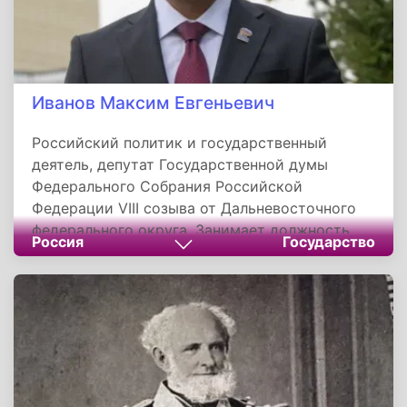
Иванов Максим Евгеньевич
Российский политик и государственный
деятель, депутат Государственной думы
Федерального Собрания Российской
Федерации VIII созыва от Дальневосточного
федерального округа. Занимает должность
Россия
Государство
секретаря Хабаровского регионального
отделения партии «Единая Россия», является
членом Генерального совета партии.
Руководит региональным отделением с 2019
года.