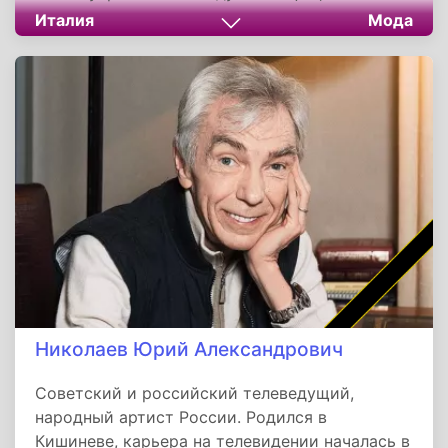
поставщиком королевского двора.
Италия
Мода
Придерживался консервативных взглядов, но
его наследие было переосмыслено дочерью и
внучкой, превратившей семейное дело в
глобальную империю высокой моды.
Николаев Юрий Александрович
Советский и российский телеведущий,
народный артист России. Родился в
Кишиневе, карьера на телевидении началась в