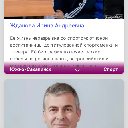
Жданова Ирина Андреевна
Ее жизнь неразрывна со спортом: от юной
воспитанницы до титулованной спортсменки и
тренера. Её биография включает яркие
победы на региональных, всероссийских и
международных турнирах, членство в
Южно-Сахалинск
Спорт
сборной Сахалинской области, а также
обладание чёрным поясом и 2-м даном по
тхэквондо WT. Тренирует новое поколение
тхэквондистов в родном клубе «Торнадо»,
продолжая вносить вклад в развитие спорта и
укрепление межнациональных отношений на
Сахалине.