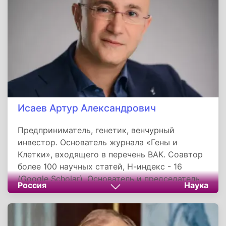
технологические решения», которая создает
софт и финтех-сервисы для цифровизации
сферы жилищно-коммунального хозяйства.
Исаев Артур Александрович
Предприниматель, генетик, венчурный
инвестор. Основатель журнала «Гены и
Клетки», входящего в перечень ВАК. Соавтор
более 100 научных статей, Н-индекс - 16
(Google Scholar). Основатель и председатель
Россия
Наука
совета директоров биотехнологической
компании Артген биотех. Партнер
Московского венчурного фонда