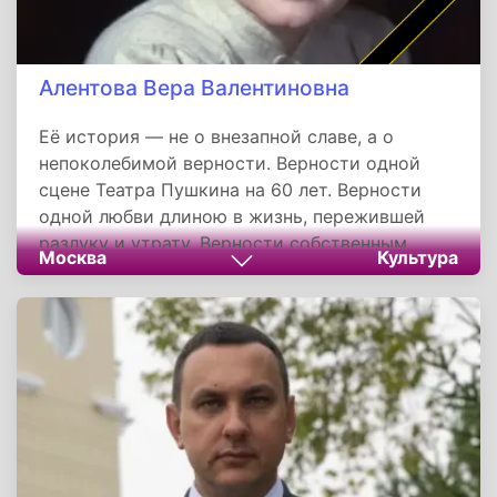
Алентова Вера Валентиновна
Её история — не о внезапной славе, а о
непоколебимой верности. Верности одной
сцене Театра Пушкина на 60 лет. Верности
одной любви длиною в жизнь, пережившей
разлуку и утрату. Верности собственным
Москва
Культура
принципам в искусстве, за которые порой
приходилось платить одиночеством. Её путь к
всенародной любви занял 15 лет, но когда он
случился, это был не просто успех. Роль
Катерины Тихомировой в «Москве слезам не
верит» сделала Веру Алентову символом
поколения.