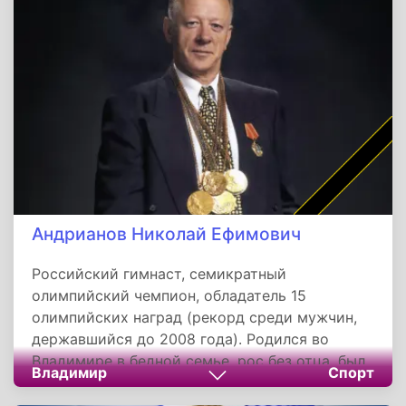
федерации активно развивает массовый
парусный спорт, инициировал программу
импортозамещения спортивных яхт и
добивается возвращения российских
спортсменов на международную арену,
включая Олимпийские игры-2028.
Андрианов Николай Ефимович
Российский гимнаст, семикратный
олимпийский чемпион, обладатель 15
олимпийских наград (рекорд среди мужчин,
державшийся до 2008 года). Родился во
Владимире в бедной семье, рос без отца, был
Владимир
Спорт
трудным подростком, но тренер Николай
Толкачев спас его и привел в гимнастику.