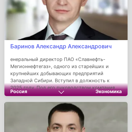
Баринов Александр Александрович
енеральный директор ПАО «Славнефть-
Мегионнефтегаз», одного из старейших и
крупнейших добывающих предприятий
Западной Сибири. Вступил в должность к
2025 году. Под его руководством компания
Россия
Экономика
сохраняет статус лидера отрасли, ежегодно
добывая около 150 тысяч тонн нефти только
на Луговом месторождении и признаваясь
лучшим работодателем нефтегазового
комплекса Югры. В сентябре 2025 года
принимал губернатора округа на