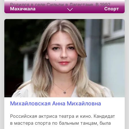
Родился в селе Сильди в Дагестане. В 1992
Махачкала
Спорт
году воспитал первого чемпиона мира —
своего брата Нурмагомеда. За карьеру
подготовил 18 чемпионов мира по боевому
самбо — рекорд, занесённый в Книгу
рекордов России. Основатель знаменитой
«Манаповской школы», главный тренер клуба
Eagles MMA и сборной Дагестана. Отец и
первый тренер непобеждённого чемпиона UFC
Хабиба Нурмагомедова. Скончался 3 июля
2020 года в Москве от осложнений,
вызванных коронавирусом, похоронен в
родном селе.
Михайловская Анна Михайловна
Российская актриса театра и кино. Кандидат
в мастера спорта по бальным танцам, была