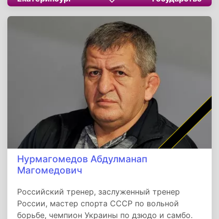
начальника регионального ГУ МЧС (2017–
2019). С 2019 по 2024 год руководил
Уральским институтом ГПС МЧС России. В
декабре 2024 года назначен руководителем
департамента по делам казачества
Краснодарского края. 19 февраля 2026 года
задержан сотрудниками УФСБ по подозрению
в превышении полномочий и нецелевом
расходовании бюджетных средств в размере
15 млн рублей. Находится под следствием.
Нурмагомедов Абдулманап
Магомедович
Российский тренер, заслуженный тренер
России, мастер спорта СССР по вольной
борьбе, чемпион Украины по дзюдо и самбо.