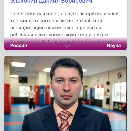
Эльконин Даниил Борисович
Советский психолог, создатель оригинальной
теории детского развития. Разработал
периодизацию психического развития
ребенка и психологическую теорию игры.
Совместно с В. Давыдовым создал систему
Россия
Наука
развивающего обучения, где дети открывают
знания через решение задач, а не получают их
в готовом виде. Эта система официально
используется в российском образовании, а
его работа "Психология игры" остается
фундаментальным трудом. Уникальность
Эльконина — в умении сохранить научные
традиции школы Выготского в сложнейших
исторических условиях и создать практико-
ориентированные теории, актуальные
сегодня.