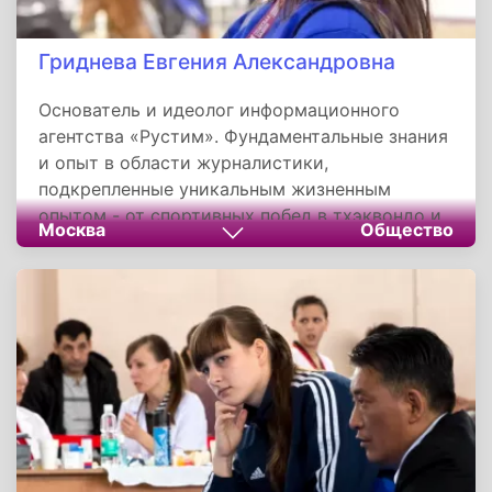
Гриднева Евгения Александровна
Основатель и идеолог информационного
агентства «Рустим». Фундаментальные знания
и опыт в области журналистики,
подкрепленные уникальным жизненным
опытом - от спортивных побед в тхэквондо и
Москва
Общество
общественной работы до практики в бизнесе
и на госслужбе - сформировали широкий
кругозор и глубокое понимание общества,
которые определяют её авторский стиль и
редакторскую политику.