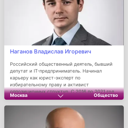
Наганов Владислав Игоревич
Российский общественный деятель, бывший
депутат и IT-предприниматель. Начинал
карьеру как юрист-эксперт по
избирательному праву и активист
оппозиционных структур. С 2016 по 2021 год
Москва
Общество
был депутатом в Химках, где курировал
вопросы ЖКХ и реализовал экологический
проект. После окончания депутатского срока
полностью сосредоточился на развитии
собственной IT-компании «Эффективные