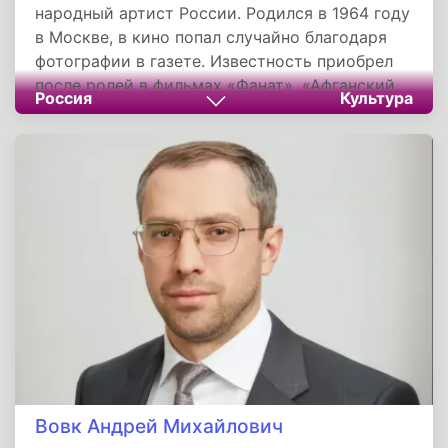
народный артист России. Родился в 1964 году
в Москве, в кино попал случайно благодаря
фотографии в газете. Известность приобрел
после ролей в фильмах «Фанат», «Афганский
Россия
Культура
излом» и сериалах «Бандитский Петербург»,
«Штрафбат». Мировое признание получил за
главную роль в фильме Андрея Звягинцева
«Левиафан». В личной жизни известен
историей любви к жене Марии, ради которой
разрушил чужую семью, и усыновлением
двоих детей из детдома. С 2011 по 2021 год
жил в Канаде, но продолжает активно
сниматься в российском кино и
международных проектах.
Вовк Андрей Михайлович