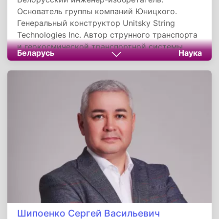
Основатель группы компаний Юницкого.
Генеральный конструктор Unitsky String
Technologies Inc. Автор струнного транспорта
и геокосмической транспортной системы
Беларусь
Наука
«Общепланетарное транспортное средство».
Создатель глобальной программы «ЭкоМир» и
программы безракетного освоения космоса
uSpace. Член Федерации космонавтики
СССР.
Шипоенко Сергей Васильевич