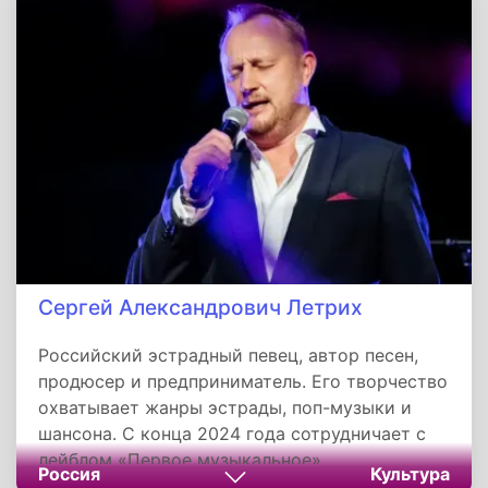
причинах роста современных
неинфекционных заболеваний.
Сергей Александрович Летрих
Российский эстрадный певец, автор песен,
продюсер и предприниматель. Его творчество
охватывает жанры эстрады, поп-музыки и
шансона. С конца 2024 года сотрудничает с
лейблом «Первое музыкальное».
Россия
Культура