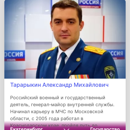
Абсолютный чемпион мира (1978) и Европы
(1975). На Олимпиаде-1980 произносил клятву
спортсменов. После карьеры воспитал плеяду
чемпионов, работал тренером в СССР, Японии
и России. Скончался после продолжительной
болезни, похоронен во Владимире.
Тарарыкин Александр Михайлович
Российский военный и государственный
деятель, генерал-майор внутренней службы.
Начинал карьеру в МЧС по Московской
области, с 2005 года работал в
Краснодарском крае, пройдя путь до
Екатеринбург
Государство