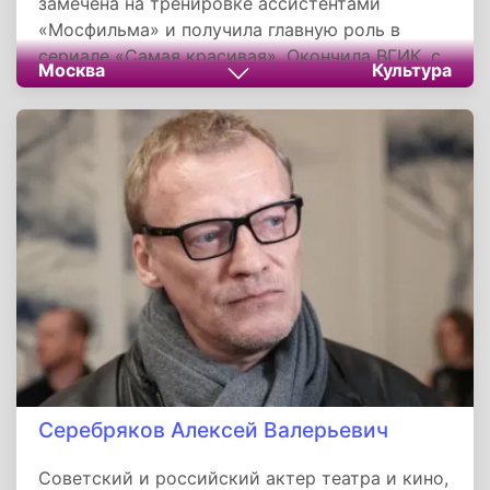
замечена на тренировке ассистентами
«Мосфильма» и получила главную роль в
сериале «Самая красивая». Окончила ВГИК, с
Москва
Культура
2009 года служит в Театре имени Моссовета.
Известна по ролям в сериалах «Молодёжка»,
«Маргоша», «Барвиха», «Капитанша», «Анна
Медиум». Была замужем за актёром
Тимофеем Каратаевым, воспитывает сына
Мирослава. Продолжает активно сниматься и
играть в театре, развивает собственный бренд
одежды.
Серебряков Алексей Валерьевич
Советский и российский актер театра и кино,