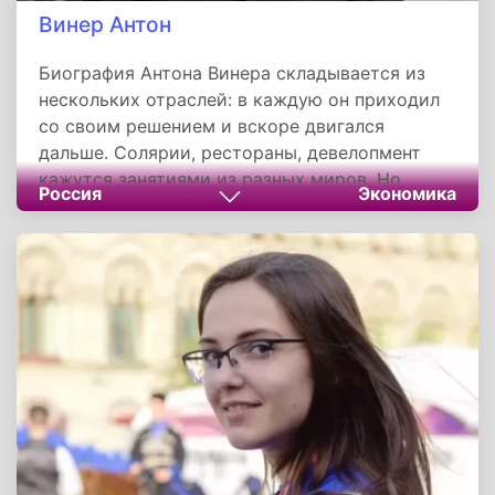
Винер Антон
Биография Антона Винера складывается из
нескольких отраслей: в каждую он приходил
со своим решением и вскоре двигался
дальше. Солярии, рестораны, девелопмент
кажутся занятиями из разных миров. Но
Россия
Экономика
логика везде одна. Он брался за то, чего на
рынке ещё не было, и оказывался там раньше
других.