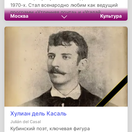
1970-х. Стал всенародно любим как ведущий
программ «Утренняя почта» и «Угадай
Москва
Культура
мелодию». Награжден орденами Дружбы и
Почета. Скончался в Москве в ноябре 2025
года после тяжелой болезни.
Хулиан дель Касаль
Julián del Casal
Кубинский поэт, ключевая фигура